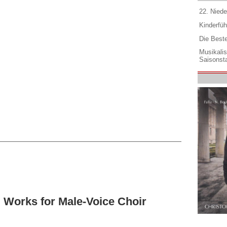
22. Niede
Kinderfüh
Die Best
Musikali
Saisonsta
 Works for Male-Voice Choir