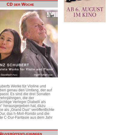
CD der Woche
uberts Werke für Violine und
aben genau den Umfang, der auf
passt. Es sind die drei Sonaten
ehnjährigen, die der
üchtige Verleger Diabelli als
n“ herausgegeben hat, dazu
e als „Grand Duo“ veröffentlichte
Dur, das h-Moll-Rondo und die
e C-Dur-Fantasie aus dem Jahr
Neuveröffentlichungen