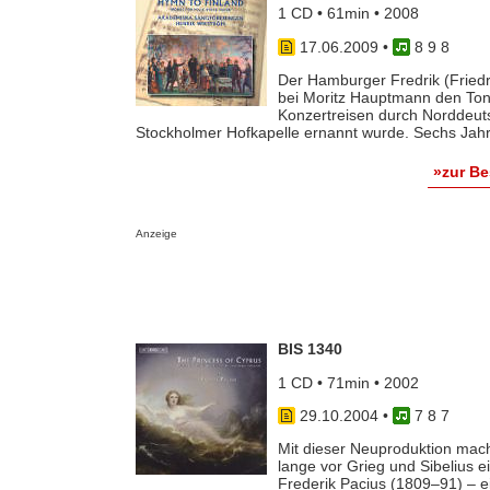
1 CD • 61min • 2008
17.06.2009
•
8 9 8
Der Hamburger Fredrik (Friedr
bei Moritz Hauptmann den Tons
Konzertreisen durch Norddeut
Stockholmer Hofkapelle ernannt wurde. Sechs Jahre 
»zur B
Anzeige
BIS 1340
1 CD • 71min • 2002
29.10.2004
•
7 8 7
Mit dieser Neuproduktion mac
lange vor Grieg und Sibelius 
Frederik Pacius (1809–91) – ei