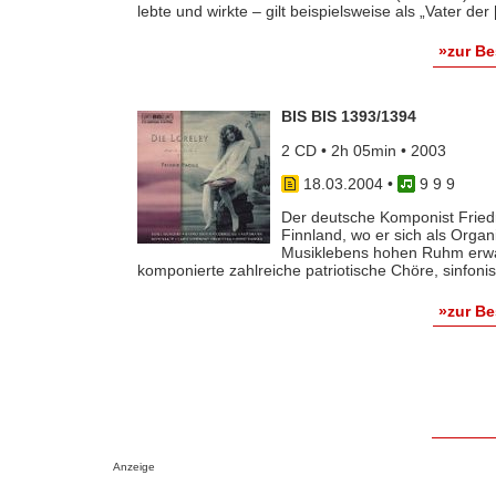
lebte und wirkte – gilt beispielsweise als „Vater der [
»zur B
BIS BIS 1393/1394
2 CD • 2h 05min • 2003
18.03.2004
•
9 9 9
Der deutsche Komponist Friedr
Finnland, wo er sich als Organ
Musiklebens hohen Ruhm erwar
komponierte zahlreiche patriotische Chöre, sinfonis
»zur B
Anzeige