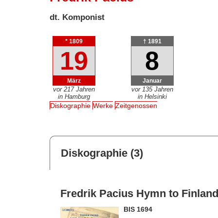
dt. Komponist
* 1809
† 1891
19
8
März
Januar
vor 217 Jahren
vor 135 Jahren
in Hamburg
in Helsinki
Diskographie
Werke
Zeitgenossen
Diskographie (3)
Fredrik Pacius Hymn to Finland
BIS 1694