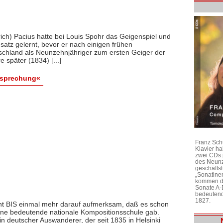
ich) Pacius hatte bei Louis Spohr das Geigenspiel und
atz gelernt, bevor er nach einigen frühen
schland als Neunzehnjähriger zum ersten Geiger der
später (1834) [...]
esprechung«
Franz Sch
Klavier h
zwei CDs 
des Neunz
geschäftst
„Sonatine
kommen di
Sonate A-
bedeutend
1827.
ht BIS einmal mehr darauf aufmerksam, daß es schon
eine bedeutende nationale Kompositionsschule gab.
n deutscher Auswanderer, der seit 1835 in Helsinki