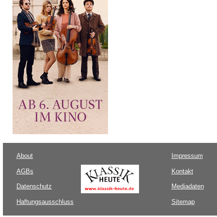
About
Impressum
AGBs
Kontakt
Datenschutz
Mediadaten
Haftungsausschluss
Sitemap