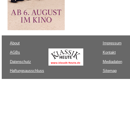
About
Impressum
AGBs
Kontakt
Datenschutz
Mediadaten
Haftungsausschluss
Sitemap