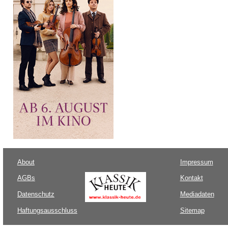
About
Impressum
AGBs
Kontakt
Datenschutz
Mediadaten
Haftungsausschluss
Sitemap