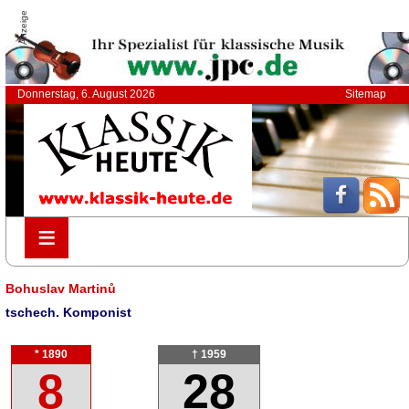
Anzeige
Donnerstag, 6. August 2026
Sitemap
≡
≡
Bohuslav Martinů
tschech. Komponist
* 1890
† 1959
8
28