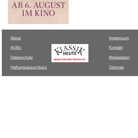
About
Impressum
AGBs
Kontakt
Datenschutz
Mediadaten
Haftungsausschluss
Sitemap