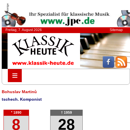
Anzeige
Freitag, 7. August 2026
Sitemap
≡
≡
Bohuslav Martinů
tschech. Komponist
* 1890
† 1959
8
28