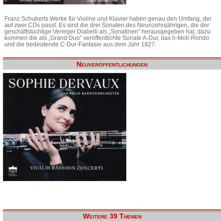
Franz Schuberts Werke für Violine und Klavier haben genau den Umfang, der
auf zwei CDs passt. Es sind die drei Sonaten des Neunzehnjährigen, die der
geschäftstüchtige Verleger Diabelli als „Sonatinen“ herausgegeben hat, dazu
kommen die als „Grand Duo“ veröffentlichte Sonate A-Dur, das h-Moll-Rondo
und die bedeutende C-Dur-Fantasie aus dem Jahr 1827.
Neuveröffentlichungen
Weitere 39 Themen