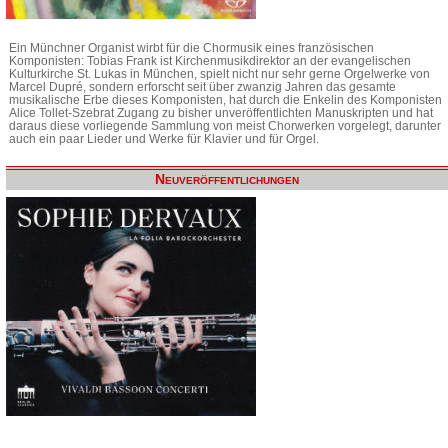
Ein Münchner Organist wirbt für die Chormusik eines französischen
Komponisten: Tobias Frank ist Kirchenmusikdirektor an der evangelischen
Kulturkirche St. Lukas in München, spielt nicht nur sehr gerne Orgelwerke von
Marcel Dupré, sondern erforscht seit über zwanzig Jahren das gesamte
musikalische Erbe dieses Komponisten, hat durch die Enkelin des Komponisten
Alice Tollet-Szebrat Zugang zu bisher unveröffentlichten Manuskripten und hat
daraus diese vorliegende Sammlung von meist Chorwerken vorgelegt, darunter
auch ein paar Lieder und Werke für Klavier und für Orgel.
Neuveröffentlichungen