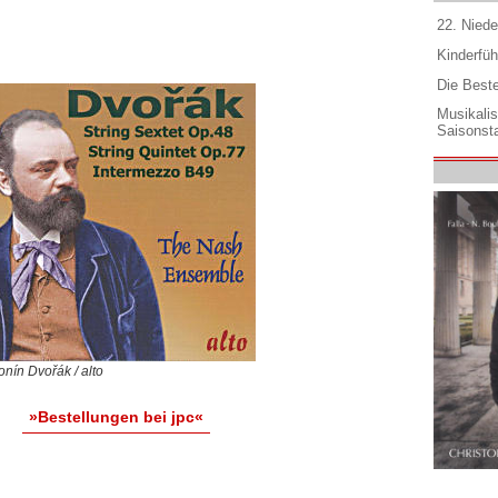
22. Niede
Kinderfüh
Die Best
Musikali
Saisonsta
onín Dvořák / alto
»Bestellungen bei jpc«