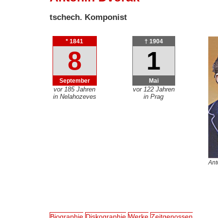
tschech. Komponist
* 1841
† 1904
8
1
September
Mai
vor 185 Jahren
vor 122 Jahren
in Nelahozeves
in Prag
Ant
Biographie
Diskographie
Werke
Zeitgenossen