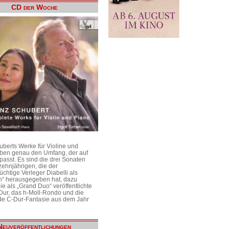
CD der Woche
uberts Werke für Violine und
aben genau den Umfang, der auf
passt. Es sind die drei Sonaten
ehnjährigen, die der
üchtige Verleger Diabelli als
n“ herausgegeben hat, dazu
e als „Grand Duo“ veröffentlichte
Dur, das h-Moll-Rondo und die
e C-Dur-Fantasie aus dem Jahr
Neuveröffentlichungen