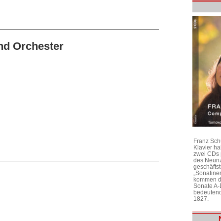
nd Orchester
Franz Sch
Klavier h
zwei CDs 
des Neunz
geschäftst
„Sonatine
kommen di
Sonate A-
bedeutend
1827.