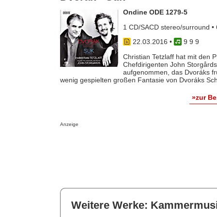
Ondine ODE 1279-5
1 CD/SACD stereo/surround • 
22.03.2016
•
9 9 9
Christian Tetzlaff hat mit den
Chefdirigenten John Storgår
aufgenommen, das Dvoráks frü
wenig gespielten großen Fantasie von Dvoráks Schw
»zur B
Anzeige
Weitere Werke: Kammermus