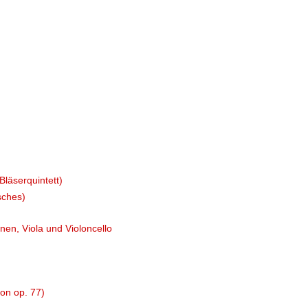
Bläserquintett)
sches)
inen, Viola und Violoncello
von op. 77)