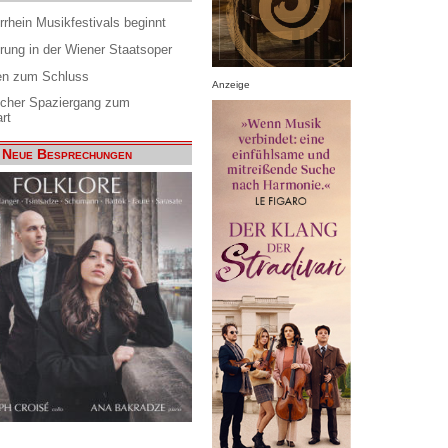
rrhein Musikfestivals beginnt
rung in der Wiener Staatsoper
en zum Schluss
Anzeige
scher Spaziergang zum
rt
Neue Besprechungen