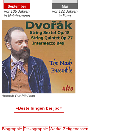
September
Mai
vor 185 Jahren
vor 122 Jahren
in Nelahozeves
in Prag
Antonín Dvořák / alto
»Bestellungen bei jpc«
Biographie
Diskographie
Werke
Zeitgenossen