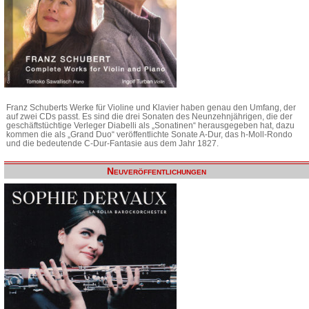
Franz Schuberts Werke für Violine und Klavier haben genau den Umfang, der
auf zwei CDs passt. Es sind die drei Sonaten des Neunzehnjährigen, die der
geschäftstüchtige Verleger Diabelli als „Sonatinen“ herausgegeben hat, dazu
kommen die als „Grand Duo“ veröffentlichte Sonate A-Dur, das h-Moll-Rondo
und die bedeutende C-Dur-Fantasie aus dem Jahr 1827.
Neuveröffentlichungen