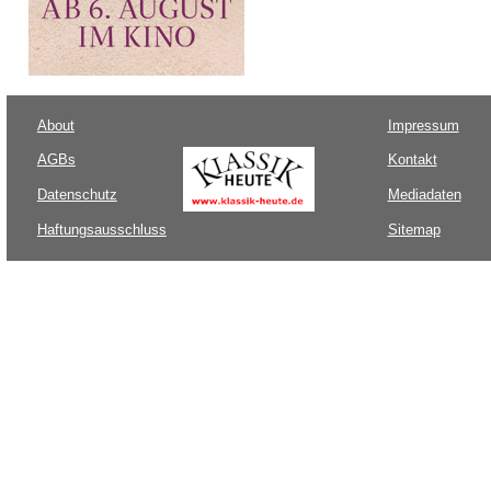
About
Impressum
AGBs
Kontakt
Datenschutz
Mediadaten
Haftungsausschluss
Sitemap