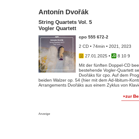
Antonín Dvořák
String Quartets Vol. 5
Vogler Quartett
cpo 555 672-2
2 CD • 74min • 2021, 2023
27.01.2025
•
8 10 9
Mit der fünften Doppel-CD bee
bestehende Vogler-Quartett se
Dvořáks für cpo. Auf dem Prog
beiden Walzer op. 54 (hier mit dem Ad-libitum-Kont
Arrangements Dvořáks aus einem Zyklus von Klavi
»zur B
Anzeige