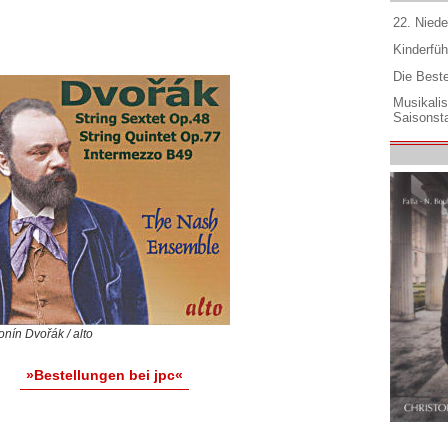
22. Niede
Kinderfüh
Die Best
Musikali
Saisonsta
onín Dvořák / alto
»Bestellungen bei jpc«