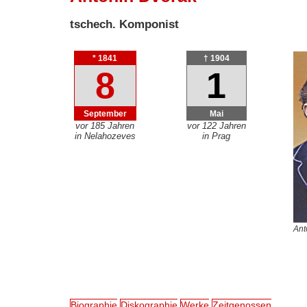
tschech. Komponist
* 1841
† 1904
8
1
September
Mai
vor 185 Jahren
vor 122 Jahren
in Nelahozeves
in Prag
Ant
Biographie
Diskographie
Werke
Zeitgenossen