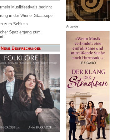
rrhein Musikfestivals beginnt
rung in der Wiener Staatsoper
en zum Schluss
Anzeige
scher Spaziergang zum
rt
Neue Besprechungen