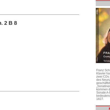
. 2 B 8
Franz Sch
Klavier h
zwei CDs 
des Neunz
geschäftst
„Sonatine
kommen di
Sonate A-
bedeutend
1827.