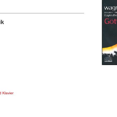
ik
d Klavier