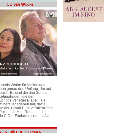
CD der Woche
uberts Werke für Violine und
aben genau den Umfang, der auf
passt. Es sind die drei Sonaten
ehnjährigen, die der
üchtige Verleger Diabelli als
n“ herausgegeben hat, dazu
e als „Grand Duo“ veröffentlichte
Dur, das h-Moll-Rondo und die
e C-Dur-Fantasie aus dem Jahr
Neuveröffentlichungen