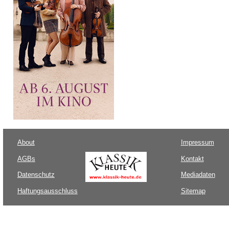
About
Impressum
AGBs
Kontakt
Datenschutz
Mediadaten
Haftungsausschluss
Sitemap