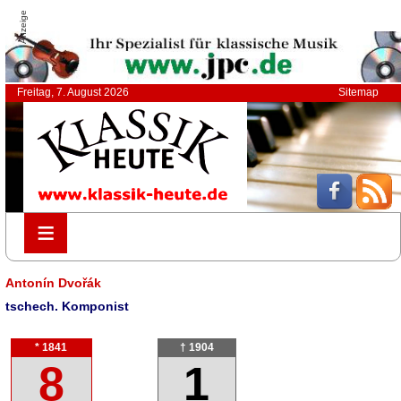
Anzeige
Freitag, 7. August 2026
Sitemap
≡
≡
Antonín Dvořák
tschech. Komponist
* 1841
† 1904
8
1