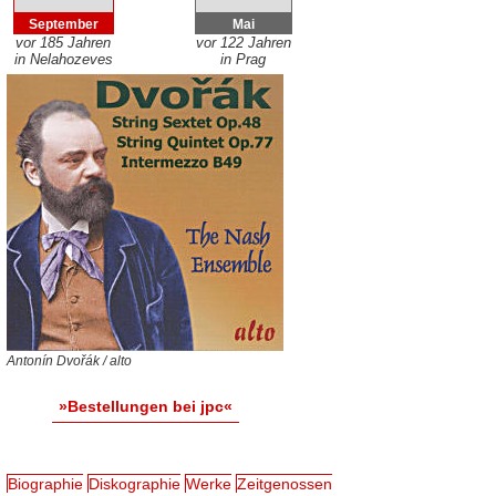
September
Mai
vor 185 Jahren
vor 122 Jahren
in Nelahozeves
in Prag
Antonín Dvořák / alto
»Bestellungen bei jpc«
Biographie
Diskographie
Werke
Zeitgenossen