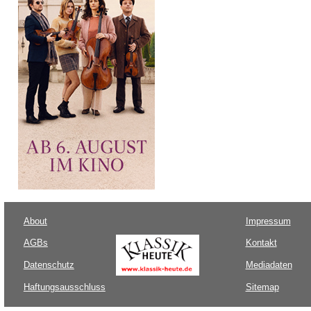
About
Impressum
AGBs
Kontakt
Datenschutz
Mediadaten
Haftungsausschluss
Sitemap