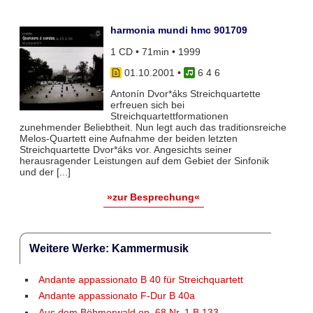
harmonia mundi hmc 901709
1 CD • 71min • 1999
01.10.2001
•
6 4 6
Antonín Dvor*áks Streichquartette
erfreuen sich bei
Streichquartettformationen
zunehmender Beliebtheit. Nun legt auch das traditionsreiche
Melos-Quartett eine Aufnahme der beiden letzten
Streichquartette Dvor*áks vor. Angesichts seiner
herausragender Leistungen auf dem Gebiet der Sinfonik
und der [...]
»zur Besprechung«
Weitere Werke: Kammermusik
Andante appassionato B 40 für Streichquartett
Andante appassionato F-Dur B 40a
Aus dem Böhmerwald op. 68 Nr. 1 B 133