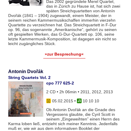
Das 2002 gegründete Merel Quartet,
das in Zürich zu Hause ist, hat sich zwei
späten Streichquartetten von Antonín
Dvořák (1841 – 1904) zugewandt, einem Meister, der in
seinem reichen Kammermusikschaffen immerhin vierzehn
Quartette zu verzeichnen hat. Das Streichquartett in F-Dur
op. 96, das sogenannte „Amerikanische“, gehört zu seinen
oft gespielten Werken, das G-Dur-Quartett op. 106, seine
letzte Kammermusik-Komposition, ist dagegen ein nicht so
leicht zugängliches Stück.
»zur Besprechung«
Antonin Dvořák
String Quartets Vol. 2
cpo 777 625-2
2 CD • 2h 06min • 2011, 2012, 2013
05.02.2015
•
10 10 10
Ob Antonin Dvořák an die Gnade des
Vergessens glaubte, die Cyril Scott in
seinem „Eingeweihten” einen Herrn des
Karma loben ließ, entzieht sich meiner Kenntnis. Jedenfalls
muß er, wie wir aus dem informativen Booklet der