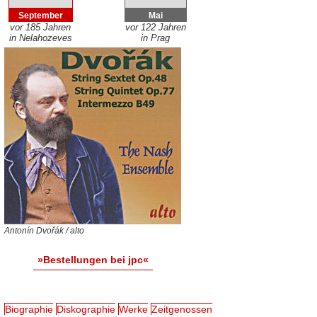
September
Mai
vor 185 Jahren
vor 122 Jahren
in Nelahozeves
in Prag
Antonín Dvořák / alto
»Bestellungen bei jpc«
Biographie
Diskographie
Werke
Zeitgenossen