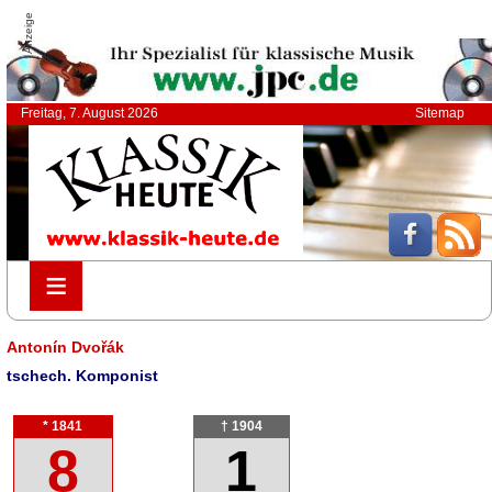
Anzeige
Freitag, 7. August 2026
Sitemap
≡
≡
Antonín Dvořák
tschech. Komponist
* 1841
† 1904
8
1