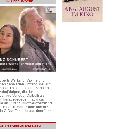
CD der Woche
uberts Werke für Violine und
aben genau den Umfang, der auf
passt. Es sind die drei Sonaten
ehnjährigen, die der
üchtige Verleger Diabelli als
n“ herausgegeben hat, dazu
e als „Grand Duo“ veröffentlichte
Dur, das h-Moll-Rondo und die
e C-Dur-Fantasie aus dem Jahr
Neuveröffentlichungen