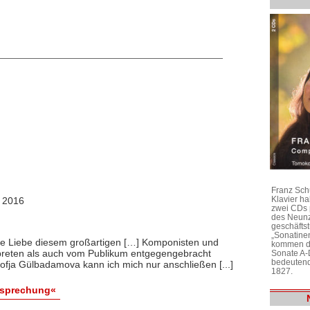
Franz Sch
Klavier h
, 2016
zwei CDs 
des Neunz
geschäftst
„Sonatine
hte Liebe diesem großartigen […] Komponisten und
kommen di
rpreten als auch vom Publikum entgegengebracht
Sonate A-
bedeutend
fja Gülbadamova kann ich mich nur anschließen [...]
1827.
esprechung«