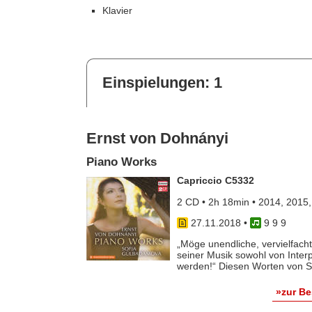
Klavier
Einspielungen: 1
Ernst von Dohnányi
Piano Works
Capriccio C5332
2 CD • 2h 18min • 2014, 2015
27.11.2018
•
9 9 9
„Möge unendliche, vervielfac
seiner Musik sowohl von Inte
werden!“ Diesen Worten von So
»zur B