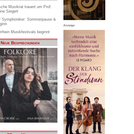
che Musikrat trauert um Prof.
ine Siegert
 Symphoniker: Sommerpause &
ginn
Anzeige
rrhein Musikfestivals beginnt
Neue Besprechungen