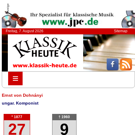
Anzeige
Freitag, 7. August 2026
Sitemap
≡
≡
Ernst von Dohnányi
ungar. Komponist
* 1877
† 1960
27
9