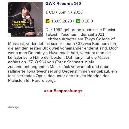
GWK Records 160
1 CD • 65min • 2023
13.09.2023
•
9 10 9
Der 1992 geborene japanische Pianist
Takashi Yasunami, der seit 2021
Lehrbeauftragter am Tokyo College of
Music ist, verbindet mit seiner neuen CD zwei Komponisten,
die auf den ersten Blick weit voneinander entfernt sind. Doch
wenn man Dohnányis
Valse noble
hört, versteht man die
künstlerische Nähe der beiden: Dohnányi hat die
Valses
nobles op. 77, D 969 von Franz Schubert
in ein
zusammenhängendes Musikstück verwandelt und dabei
raffinierte Tonartwechsel und Gegenstimmen eingebaut, ein
faszinierendes Opus, das unter den flinken Händen des
Pianisten für Furore sorgt.
»zur Besprechung«
Anzeige