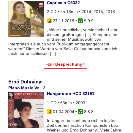
Capriccio C5332
2 CD • 2h 18min • 2014, 2015, 2016
27.11.2018
•
9 9 9
„Möge unendliche, vervielfachte Liebe
diesem großartigen […] Komponisten
und seiner Musik sowohl von
Interpreten als auch vom Publikum entgegengebracht
werden!“ Diesen Worten von Sofja Gülbadamova kann ich
mich nur anschließen [...]
»zur Besprechung«
Ernő Dohnányi
Piano Music Vol. 2
Hungaroton HCD 32191
1 CD • 63min • 2003
01.04.2004
•
8 8 8
In Ungarn besinnt man sich in letzter
Zeit der heimischen Komponisten Leó
Weiner und Ernö Dohnányi. Viele Jahre