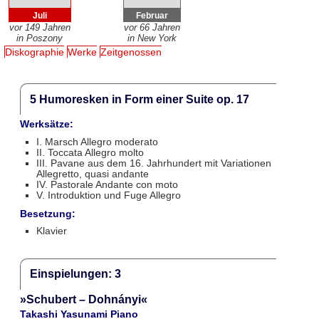
Juli
Februar
vor 149 Jahren
vor 66 Jahren
in Poszony
in New York
Diskographie
Werke
Zeitgenossen
5 Humoresken in Form einer Suite op. 17
Werksätze:
I. Marsch Allegro moderato
II. Toccata Allegro molto
III. Pavane aus dem 16. Jahrhundert mit Variationen
Allegretto, quasi andante
IV. Pastorale Andante con moto
V. Introduktion und Fuge Allegro
Besetzung:
Klavier
Einspielungen: 3
»Schubert – Dohnányi«
Takashi Yasunami Piano