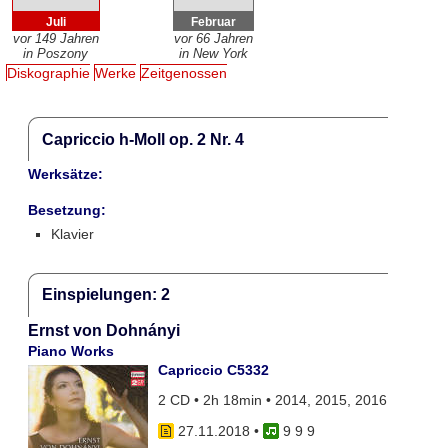
Juli
Februar
vor 149 Jahren
vor 66 Jahren
in Poszony
in New York
Diskographie
Werke
Zeitgenossen
Capriccio h-Moll op. 2 Nr. 4
Werksätze:
Besetzung:
Klavier
Einspielungen: 2
Ernst von Dohnányi
Piano Works
Capriccio C5332
2 CD • 2h 18min • 2014, 2015, 2016
27.11.2018
•
9 9 9