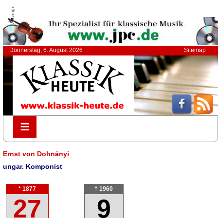
Anzeige
Donnerstag, 6. August 2026
Sitemap
≡
≡
Ernst von Dohnányi
ungar. Komponist
* 1877
† 1960
27
9