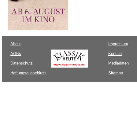
About
Impressum
AGBs
Kontakt
Datenschutz
Mediadaten
Haftungsausschluss
Sitemap