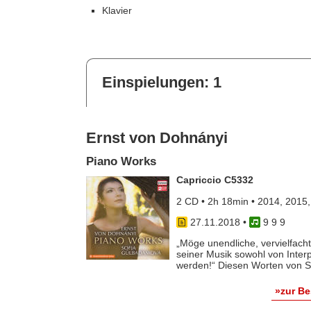
Klavier
Einspielungen: 1
Ernst von Dohnányi
Piano Works
Capriccio C5332
2 CD • 2h 18min • 2014, 2015
27.11.2018
•
9 9 9
„Möge unendliche, vervielfac
seiner Musik sowohl von Inte
werden!“ Diesen Worten von So
»zur B