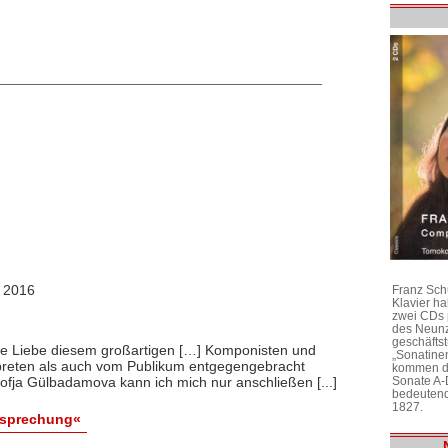
, 2016
Franz Sch
Klavier h
zwei CDs 
des Neunz
geschäftst
hte Liebe diesem großartigen […] Komponisten und
„Sonatine
rpreten als auch vom Publikum entgegengebracht
kommen di
Sonate A-
fja Gülbadamova kann ich mich nur anschließen [...]
bedeutend
1827.
esprechung«