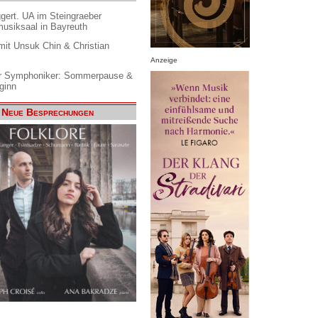
gert. UA im Steingraeber
siksaal in Bayreuth
it Unsuk Chin & Christian
Anzeige
 Symphoniker: Sommerpause &
ginn
Neue Besprechungen