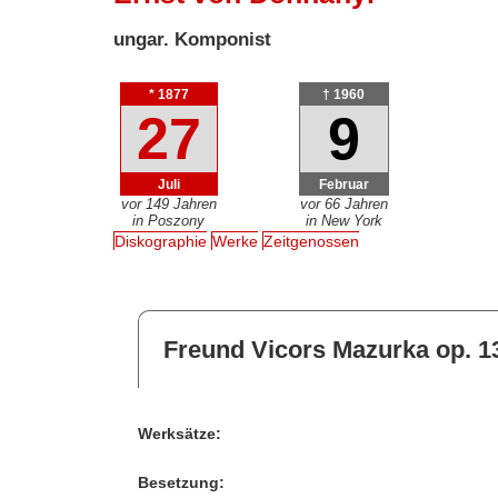
ungar. Komponist
* 1877
† 1960
27
9
Juli
Februar
vor 149 Jahren
vor 66 Jahren
in Poszony
in New York
Diskographie
Werke
Zeitgenossen
Freund Vicors Mazurka op. 13
Werksätze:
Besetzung: