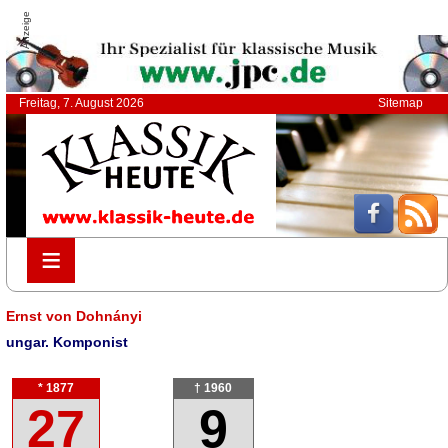
Anzeige
Freitag, 7. August 2026
Sitemap
≡
≡
Ernst von Dohnányi
ungar. Komponist
* 1877
† 1960
27
9