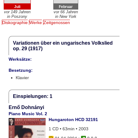
Juli
Februar
vor 149 Jahren
vor 66 Jahren
in Poszony
in New York
Diskographie
Werke
Zeitgenossen
Variationen über ein ungarisches Volkslied
op. 29 (1917)
Werksätze:
Besetzung:
Klavier
Einspielungen: 1
Ernő Dohnányi
Piano Music Vol. 2
Hungaroton HCD 32191
1 CD • 63min • 2003