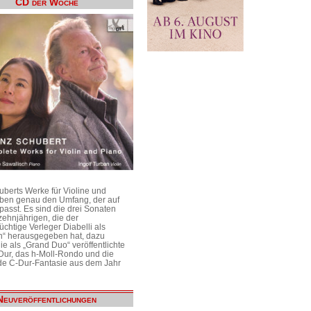
CD der Woche
uberts Werke für Violine und
aben genau den Umfang, der auf
passt. Es sind die drei Sonaten
ehnjährigen, die der
üchtige Verleger Diabelli als
n“ herausgegeben hat, dazu
e als „Grand Duo“ veröffentlichte
Dur, das h-Moll-Rondo und die
e C-Dur-Fantasie aus dem Jahr
Neuveröffentlichungen