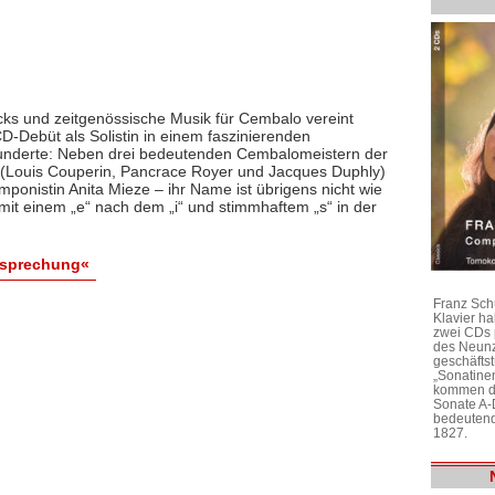
ks und zeitgenössische Musik für Cembalo vereint
D-Debüt als Solistin in einem faszinierenden
underte: Neben drei bedeutenden Cembalomeistern der
 (Louis Couperin, Pancrace Royer und Jacques Duphly)
ponistin Anita Mieze – ihr Name ist übrigens nicht wie
it einem „e“ nach dem „i“ und stimmhaftem „s“ in der
esprechung«
Franz Sch
Klavier h
zwei CDs 
des Neunz
geschäftst
„Sonatine
kommen di
Sonate A-
bedeutend
1827.