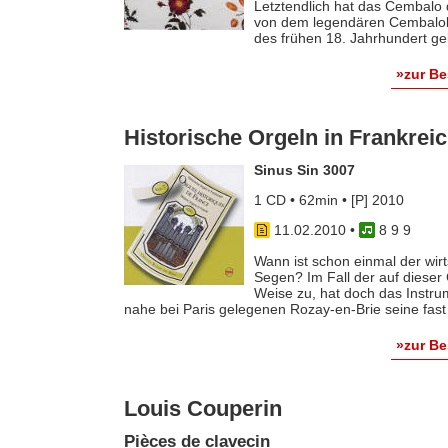
Letztendlich hat das Cembalo
von dem legendären Cembalob
des frühen 18. Jahrhundert geb
»zur B
Historische Orgeln in Frankreic
Sinus Sin 3007
1 CD • 62min • [P] 2010
11.02.2010
•
8 9 9
Wann ist schon einmal der wir
Segen? Im Fall der auf dieser 
Weise zu, hat doch das Instrum
nahe bei Paris gelegenen Rozay-en-Brie seine fast [
»zur B
Louis Couperin
Pièces de clavecin