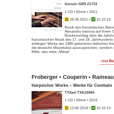
Genuin GEN 21733
1 CD • 82min • 2021
26.05.2021
•
10 10 10
Musik des französischen Baroc
Alexandra Ivanova auf ihrem C
Brückenschlag über die Jahrh
französischen Musik des 17. und 18. Jahrhunderts
erklingen Werke der 1980 geborenen lettischen Kom
die deutsche Miezekatze auszusprechen, sondern m
Mitte, also etwa „Miësä“.
»zur B
Froberger • Couperin • Rameau
Harpsichor Works ‒ Werke für Cembalo
TYXart TXA15065
1 CD • 20min • 2015
13.06.2018
•
10 10 10