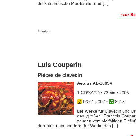
delikate höfische Musikkultur und [...]
»zur B
Anzeige
Luis Couperin
Pièces de clavecin
Aeolus AE-10094
1 CD/SACD • 72min • 2005
03.01.2007
•
8 7 8
Die Werke für Clavecin und O
des „großen“ François Couperi
zeugen vom vielfältigen Einflu
darunter insbesondere der Werke des [...]