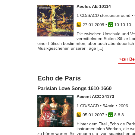
Aeolus AE-10114
1 CD/SACD stereo/surround • 
27.01.2009
•
10 10 10
Die zwischen Unschuld und Ver
vermittelnden Suiten-Sätze Lou
einer höfisch bestimmten, aber auch abenteuerlich 
Musikgeschehen unserer Tage [...]
»zur B
Echo de Paris
Parisian Love Songs 1610-1660
Accent ACC 24173
1 CD/SACD • 54min • 2006
05.01.2007
•
8 8 8
Hinter dem Titel „Echo de Pari
instrumentalen Werken, die wo
zu hören waren. Sie zeugen u.a. von spanischen un