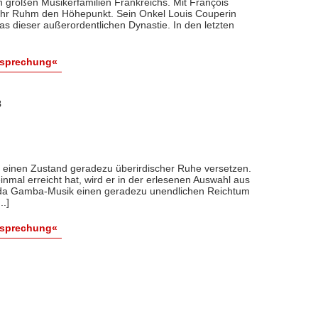
 großen Musikerfamilien Frankreichs. Mit François
 ihr Ruhm den Höhepunkt. Sein Onkel Louis Couperin
as dieser außerordentlichen Dynastie. In den letzten
esprechung«
8
n einen Zustand geradezu überirdischer Ruhe versetzen.
nmal erreicht hat, wird er in der erlesenen Auswahl aus
a da Gamba-Musik einen geradezu unendlichen Reichtum
..]
esprechung«