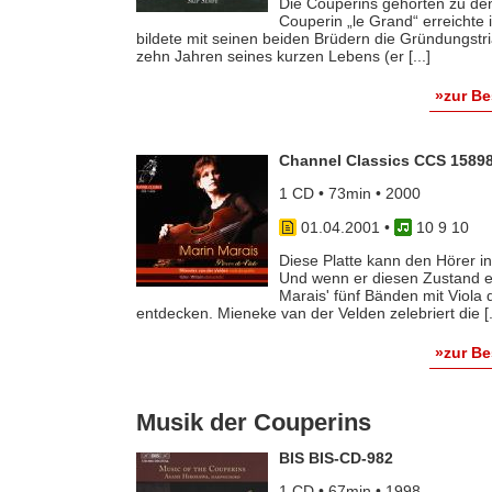
Die Couperins gehörten zu den
Couperin „le Grand“ erreichte
bildete mit seinen beiden Brüdern die Gründungstri
zehn Jahren seines kurzen Lebens (er [...]
»zur B
Channel Classics CCS 1589
1 CD • 73min • 2000
01.04.2001
•
10 9 10
Diese Platte kann den Hörer i
Und wenn er diesen Zustand ei
Marais' fünf Bänden mit Viol
entdecken. Mieneke van der Velden zelebriert die [.
»zur B
Musik der Couperins
BIS BIS-CD-982
1 CD • 67min • 1998