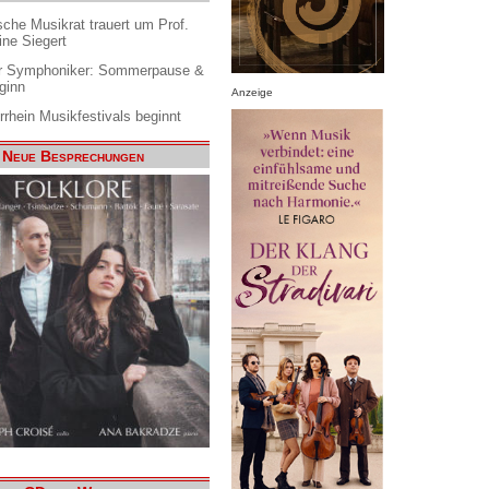
che Musikrat trauert um Prof.
ine Siegert
 Symphoniker: Sommerpause &
ginn
Anzeige
rrhein Musikfestivals beginnt
Neue Besprechungen