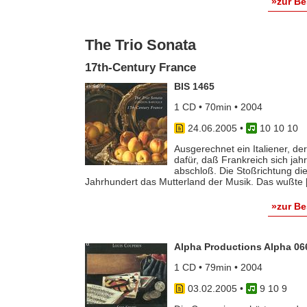
»zur B
The Trio Sonata
17th-Century France
BIS 1465
1 CD • 70min • 2004
24.06.2005
•
10 10 10
Ausgerechnet ein Italiener, de
dafür, daß Frankreich sich ja
abschloß. Die Stoßrichtung dies
Jahrhundert das Mutterland der Musik. Das wußte [.
»zur B
Alpha Productions Alpha 06
1 CD • 79min • 2004
03.02.2005
•
9 10 9