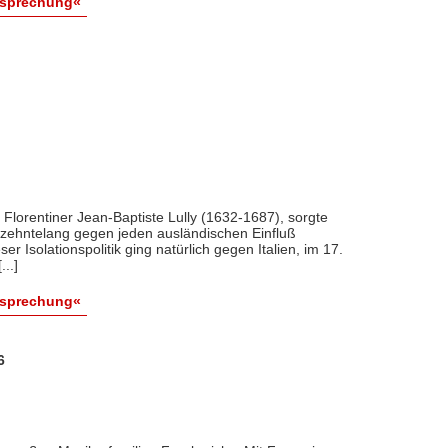
esprechung«
r Florentiner Jean-Baptiste Lully (1632-1687), sorgte
hrzehntelang gegen jeden ausländischen Einfluß
er Isolationspolitik ging natürlich gegen Italien, im 17.
..]
esprechung«
6