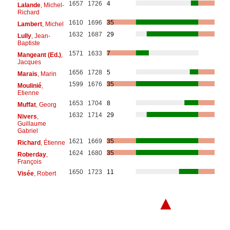
1657
1726
4
Lalande
, Michel-
Richard
1610
1696
35
Lambert
, Michel
1632
1687
29
Lully
, Jean-
Baptiste
1571
1633
7
Mangeant (Ed.)
,
Jacques
1656
1728
5
Marais
, Marin
1599
1676
35
Moulinié
,
Etienne
1653
1704
8
Muffat
, Georg
1632
1714
29
Nivers
,
Guillaume
Gabriel
1621
1669
35
Richard
, Étienne
1624
1680
35
Roberday
,
François
1650
1723
11
Visée
, Robert
▲