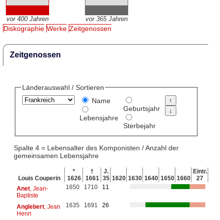
vor 400 Jahren
vor 365 Jahren
Diskographie
Werke
Zeitgenossen
Zeitgenossen
Länderauswahl / Sortieren
Name
Geburtsjahr
Lebensjahre
Sterbejahr
Spalte 4 = Lebensalter des Komponisten / Anzahl der
gemeinsamen Lebensjahre
*
†
J.
Eintr.
Louis Couperin
1626
1661
35
1620
1630
1640
1650
1660
27
1650
1710
11
Anet
, Jean-
Baptiste
1635
1691
26
Anglebert
, Jean
Henri