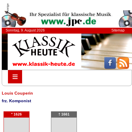
Anzeige
Sonntag, 9. August 2026
Sitemap
≡
≡
Louis Couperin
frz. Komponist
* 1626
† 1661