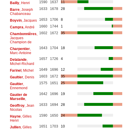
1590
1637
11
Bailly
, Henri
1633
1678
28
Barre
, Joseph
Chabanceau
1653
1706
8
Boyvin
, Jacques
1660
1744
1
Campra
, André
1602
1672
35
Chambonnières
,
Jacques
Champion de
1643
1704
18
Charpentier
,
Marc-Antoine
1657
1726
4
Delalande
,
Michel-Richard
1649
1696
12
Farinel
, Michel
1603
1672
35
Gaultier
, Denis
1575
1651
25
Gaultier
,
Ennemond
1642
1696
19
Gautier de
Marseille
,
1633
1694
28
Geoffroy
, Jean
Nicolas
1590
1650
24
Hayne
, Gilles
Henri
1651
1703
10
Jullien
, Gilles