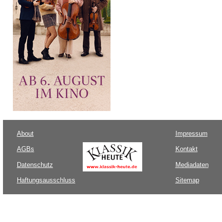
About
Impressum
AGBs
Kontakt
Datenschutz
Mediadaten
Haftungsausschluss
Sitemap