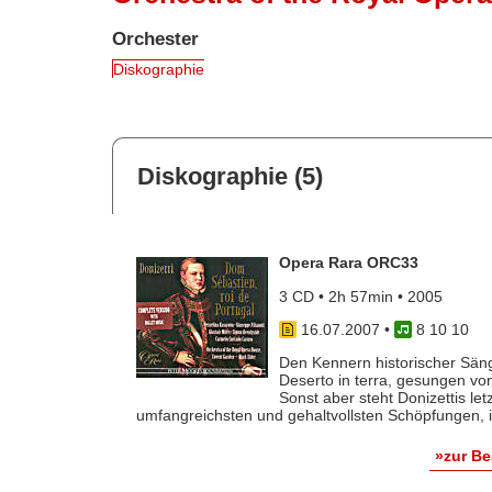
Orchester
Diskographie
Diskographie (5)
Opera Rara ORC33
3 CD • 2h 57min • 2005
16.07.2007
•
8 10 10
Den Kennern historischer Säng
Deserto in terra, gesungen vo
Sonst aber steht Donizettis le
umfangreichsten und gehaltvollsten Schöpfungen, im
»zur B