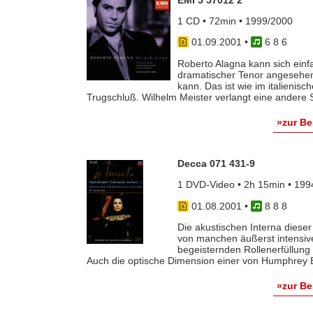
1 CD • 72min • 1999/2000
01.09.2001
•
6 8 6
Roberto Alagna kann sich einfac
dramatischer Tenor angesehen
kann. Das ist wie im italienis
Trugschluß. Wilhelm Meister verlangt eine andere S
»zur B
Decca 071 431-9
1 DVD-Video • 2h 15min • 199
01.08.2001
•
8 8 8
Die akustischen Interna diese
von manchen äußerst intensive
begeisternden Rollenerfüllung
Auch die optische Dimension einer von Humphrey Bu
»zur B