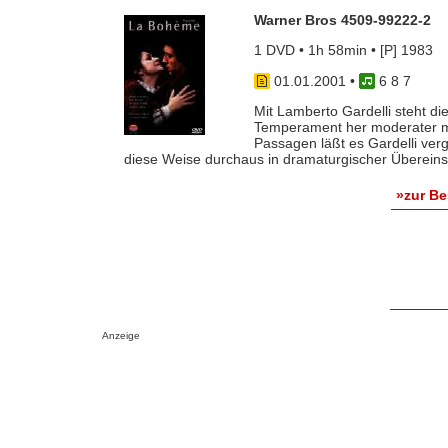
Warner Bros 4509-99222-2
1 DVD • 1h 58min • [P] 1983
01.01.2001
•
6 8 7
Mit Lamberto Gardelli steht d
Temperament her moderater mu
Passagen läßt es Gardelli ver
diese Weise durchaus in dramaturgischer Übereinst
»zur B
Anzeige