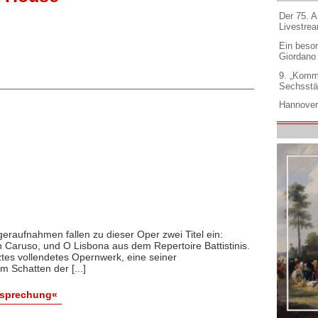
Der 75. 
Livestre
Ein beso
Giordano
9. „Komm
Sechsstä
Hannover
eraufnahmen fallen zu dieser Oper zwei Titel ein:
n Caruso, und O Lisbona aus dem Repertoire Battistinis.
tztes vollendetes Opernwerk, eine seiner
 Schatten der [...]
esprechung«