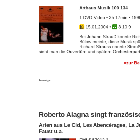
Arthaus Musik 100 134
1 DVD-Video • 3h 17min • 199
15.01.2004
•
8 10 9
Bei Johann Strauß konnte Ric
Bülow meinte, diese Musik spü
Richard Strauss nannte Strau
sieht man die Ouvertüre und spätere Orchesterpartie
»zur B
Anzeige
Roberto Alagna singt französi
Arien aus Le Cid, Les Abencérages, La J
Faust u.a.
EMI 5 57012 2