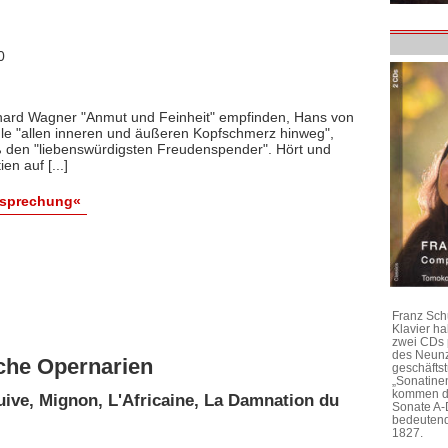
0
hard Wagner "Anmut und Feinheit" empfinden, Hans von
le "allen inneren und äußeren Kopfschmerz hinweg",
ß den "liebenswürdigsten Freudenspender". Hört und
n auf [...]
esprechung«
Franz Sch
Klavier h
zwei CDs 
des Neunz
sche Opernarien
geschäftst
„Sonatine
kommen di
uive, Mignon, L'Africaine, La Damnation du
Sonate A-
bedeutend
1827.