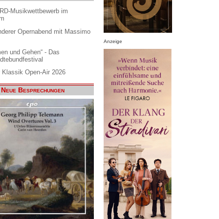
ARD-Musikwettbewerb im
am
nderer Opernabend mit Massimo
Anzeige
en und Gehen“ - Das
dtebundfestival
 Klassik Open-Air 2026
Neue Besprechungen