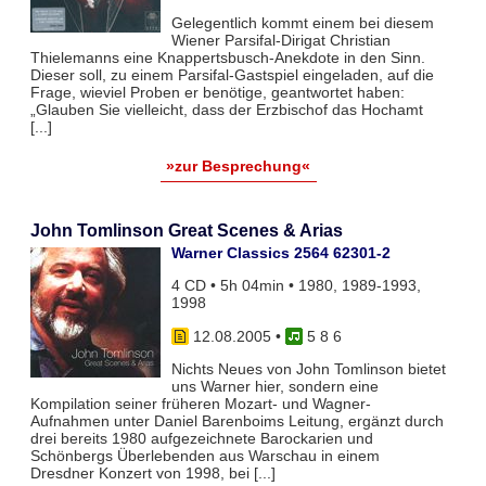
Gelegentlich kommt einem bei diesem
Wiener Parsifal-Dirigat Christian
Thielemanns eine Knappertsbusch-Anekdote in den Sinn.
Dieser soll, zu einem Parsifal-Gastspiel eingeladen, auf die
Frage, wieviel Proben er benötige, geantwortet haben:
„Glauben Sie vielleicht, dass der Erzbischof das Hochamt
[...]
»zur Besprechung«
John Tomlinson Great Scenes & Arias
Warner Classics 2564 62301-2
4 CD • 5h 04min • 1980, 1989-1993,
1998
12.08.2005
•
5 8 6
Nichts Neues von John Tomlinson bietet
uns Warner hier, sondern eine
Kompilation seiner früheren Mozart- und Wagner-
Aufnahmen unter Daniel Barenboims Leitung, ergänzt durch
drei bereits 1980 aufgezeichnete Barockarien und
Schönbergs Überlebenden aus Warschau in einem
Dresdner Konzert von 1998, bei [...]