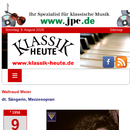
Anzeige
Sonntag, 9. August 2026
Sitemap
≡
≡
Waltraud Meier
dt. Sängerin, Mezzosopran
* 1956
9