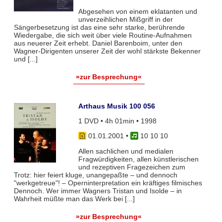
Abgesehen von einem eklatanten und
unverzeihlichen Mißgriff in der
Sängerbesetzung ist das eine sehr starke, berührende
Wiedergabe, die sich weit über viele Routine-Aufnahmen
aus neuerer Zeit erhebt. Daniel Barenboim, unter den
Wagner-Dirigenten unserer Zeit der wohl stärkste Bekenner
und [...]
»zur Besprechung«
Arthaus Musik 100 056
1 DVD • 4h 01min • 1998
01.01.2001
•
10 10 10
Allen sachlichen und medialen
Fragwürdigkeiten, allen künstlerischen
und rezeptiven Fragezeichen zum
Trotz: hier feiert kluge, unangepaßte – und dennoch
"werkgetreue"! – Operninterpretation ein kräftiges filmisches
Dennoch. Wer immer Wagners Tristan und Isolde – in
Wahrheit müßte man das Werk bei [...]
»zur Besprechung«