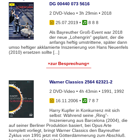
DG 00440 073 5616
2 DVD-Video • 3h 29min • 2018
25.07.2019
•
8 8 8
Als Bayreuther Groß-Event war 2018
der neue „Lohengrin“ geplant, der die
anfangs heftig umstrittene, später dann
umso heftiger akklamierte Inszenierung von Hans Neuenfels
(2010) ersetzen sollte [...]
»zur Besprechung«
Warner Classics 2564 62321-2
2 DVD-Video • 4h 43min • 1991, 1992
16.11.2006
•
7 8 7
Harry Kupfer in Konkurrenz mit sich
selbst: Während seine „Ring”-
Inszenierung aus Barcelona (2004), die
auf seiner Berliner Produktion basiert, bei Opus Arte
komplett vorliegt, bringt Warner Classics den Bayreuther
Zyklus von 1991 jetzt mit Götterdämmerung zum Abschluß.