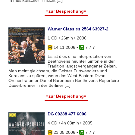
In musikalischer Hinsicht [...]
»zur Besprechung«
Warner Classics 2564 63927-2
1 CD • 26min • 2006
14.11.2006
•
7 7 7
Es ist dies eine Interpretation von
Beethovens neunter Sinfonie in der
Tradition längst vergangener Zeiten.
Man meint gleichsam, die Geister Furtwänglers und
Karajans zu spüren, wenn das West-Eastern Divan
Orchestra unter Daniel Barenboim Beethovens Repertoire-
Dauerbrenner in der Berliner [...]
»zur Besprechung«
DG 00288 477 6006
4 CD • 4h 03min • 2005
23.05.2006
•
7 7 7