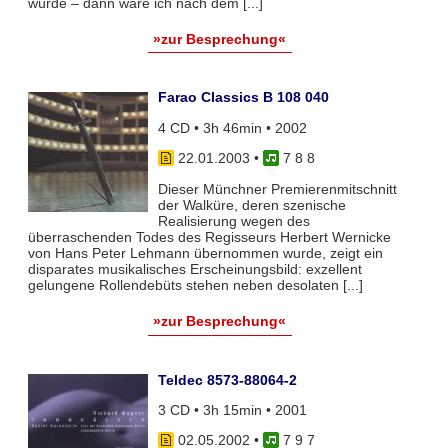
würde – dann wäre ich nach dem [...]
»zur Besprechung«
Farao Classics B 108 040
4 CD • 3h 46min • 2002
22.01.2003
•
7 8 8
Dieser Münchner Premierenmitschnitt
der Walküre, deren szenische
Realisierung wegen des
überraschenden Todes des Regisseurs Herbert Wernicke
von Hans Peter Lehmann übernommen wurde, zeigt ein
disparates musikalisches Erscheinungsbild: exzellent
gelungene Rollendebüts stehen neben desolaten [...]
»zur Besprechung«
Teldec 8573-88064-2
3 CD • 3h 15min • 2001
02.05.2002
•
7 9 7