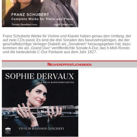
Franz Schuberts Werke für Violine und Klavier haben genau den Umfang, der
auf zwei CDs passt. Es sind die drei Sonaten des Neunzehnjährigen, die der
geschäftstüchtige Verleger Diabelli als „Sonatinen“ herausgegeben hat, dazu
kommen die als „Grand Duo“ veröffentlichte Sonate A-Dur, das h-Moll-Rondo
und die bedeutende C-Dur-Fantasie aus dem Jahr 1827.
Neuveröffentlichungen