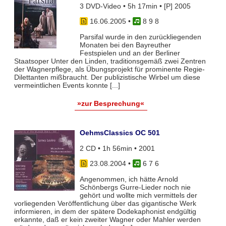
3 DVD-Video • 5h 17min • [P] 2005
16.06.2005
•
8 9 8
Parsifal wurde in den zurückliegenden
Monaten bei den Bayreuther
Festspielen und an der Berliner
Staatsoper Unter den Linden, traditionsgemäß zwei Zentren
der Wagnerpflege, als Übungsprojekt für prominente Regie-
Dilettanten mißbraucht. Der publizistische Wirbel um diese
vermeintlichen Events konnte [...]
»zur Besprechung«
OehmsClassics OC 501
2 CD • 1h 56min • 2001
23.08.2004
•
6 7 6
Angenommen, ich hätte Arnold
Schönbergs Gurre-Lieder noch nie
gehört und wollte mich vermittels der
vorliegenden Veröffentlichung über das gigantische Werk
informieren, in dem der spätere Dodekaphonist endgültig
erkannte, daß er kein zweiter Wagner oder Mahler werden