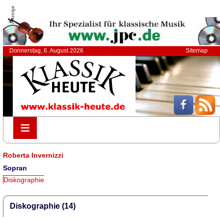
Anzeige
Donnerstag, 6. August 2026
Sitemap
≡
≡
Roberta Invernizzi
Sopran
Diskographie
Diskographie (14)