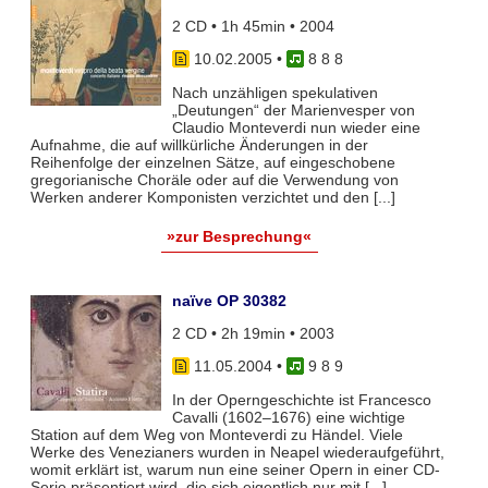
2 CD • 1h 45min • 2004
10.02.2005
•
8 8 8
Nach unzähligen spekulativen
„Deutungen“ der Marienvesper von
Claudio Monteverdi nun wieder eine
Aufnahme, die auf willkürliche Änderungen in der
Reihenfolge der einzelnen Sätze, auf eingeschobene
gregorianische Choräle oder auf die Verwendung von
Werken anderer Komponisten verzichtet und den [...]
»zur Besprechung«
naïve OP 30382
2 CD • 2h 19min • 2003
11.05.2004
•
9 8 9
In der Operngeschichte ist Francesco
Cavalli (1602–1676) eine wichtige
Station auf dem Weg von Monteverdi zu Händel. Viele
Werke des Venezianers wurden in Neapel wiederaufgeführt,
womit erklärt ist, warum nun eine seiner Opern in einer CD-
Serie präsentiert wird, die sich eigentlich nur mit [...]