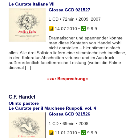
Le Cantate Italiane VII
Glossa GCD 921527
1 CD • 72min • 2009, 2007
14.07.2010
•
9 9 9
Dramatischer und spannender könnte
man diese Kantaten von Händel wohl
nicht darstellen – hier stimmt einfach
alles. Alle drei Solisten liefern eine stimmtechnisch tadellose,
in den Koloratur-Abschnitten virtuose und im Ausdruck
außerordentlich facettenreiche Leistung (wobei die Palme
diesmal [...]
»zur Besprechung«
G.F. Händel
Olinto pastore
Le Cantate per il Marchese Ruspoli, vol. 4
Glossa GCD 921526
1 CD • 69min • 2008
11.01.2010
•
9 9 9