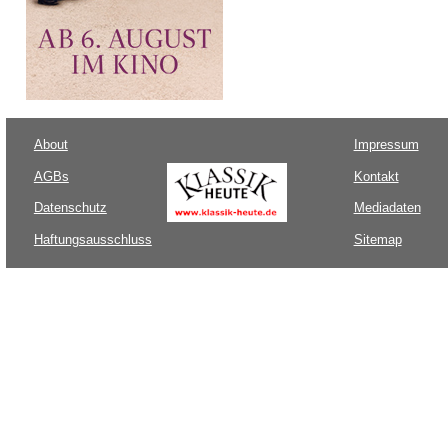
About
Impressum
AGBs
Kontakt
Datenschutz
Mediadaten
Haftungsausschluss
Sitemap