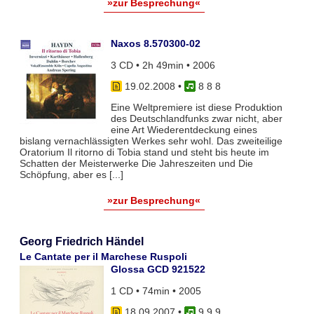
»zur Besprechung«
Naxos 8.570300-02
3 CD • 2h 49min • 2006
19.02.2008
•
8 8 8
Eine Weltpremiere ist diese Produktion
des Deutschlandfunks zwar nicht, aber
eine Art Wiederentdeckung eines
bislang vernachlässigten Werkes sehr wohl. Das zweiteilige
Oratorium Il ritorno di Tobia stand und steht bis heute im
Schatten der Meisterwerke Die Jahreszeiten und Die
Schöpfung, aber es [...]
»zur Besprechung«
Georg Friedrich Händel
Le Cantate per il Marchese Ruspoli
Glossa GCD 921522
1 CD • 74min • 2005
18.09.2007
•
9 9 9