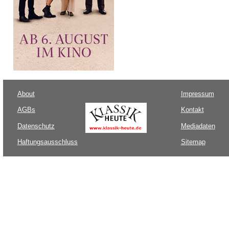
About
Impressum
AGBs
Kontakt
Datenschutz
Mediadaten
Haftungsausschluss
Sitemap