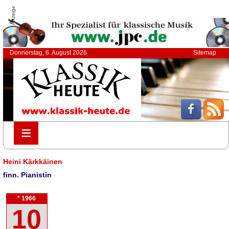
Anzeige
Donnerstag, 6. August 2026
Sitemap
≡
≡
Heini Kärkkäinen
finn. Pianistin
* 1966
10