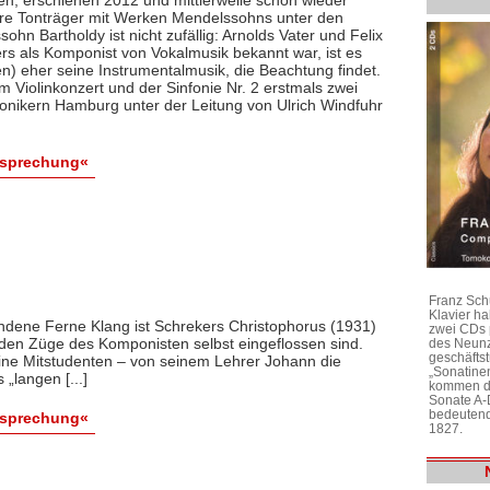
tere Tonträger mit Werken Mendelssohns unter den
hn Bartholdy ist nicht zufällig: Arnolds Vater und Felix
s als Komponist von Vokalmusik bekannt war, ist es
ben) eher seine Instrumentalmusik, die Beachtung findet.
 Violinkonzert und der Sinfonie Nr. 2 erstmals zwei
onikern Hamburg unter der Leitung von Ulrich Windfuhr
esprechung«
Franz Sch
Klavier h
ndene Ferne Klang ist Schrekers Christophorus (1931)
zwei CDs 
den Züge des Komponisten selbst eingeflossen sind.
des Neunz
geschäftst
ine Mitstudenten – von seinem Lehrer Johann die
„Sonatine
„langen [...]
kommen di
Sonate A-
bedeutend
esprechung«
1827.