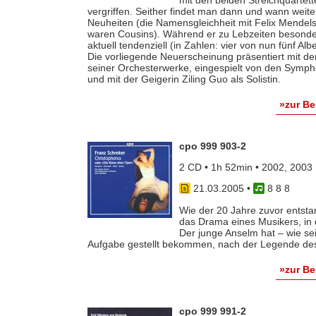
vergriffen. Seither findet man dann und wann wei
Neuheiten (die Namensgleichheit mit Felix Mendelsso
waren Cousins). Während er zu Lebzeiten besonder
aktuell tendenziell (in Zahlen: vier von nun fünf Al
Die vorliegende Neuerscheinung präsentiert mit dem
seiner Orchesterwerke, eingespielt von den Symph
und mit der Geigerin Ziling Guo als Solistin.
»zur B
cpo 999 903-2
2 CD • 1h 52min • 2002, 2003
21.03.2005
•
8 8 8
Wie der 20 Jahre zuvor entsta
das Drama eines Musikers, in 
Der junge Anselm hat – wie se
Aufgabe gestellt bekommen, nach der Legende des 
»zur B
cpo 999 991-2