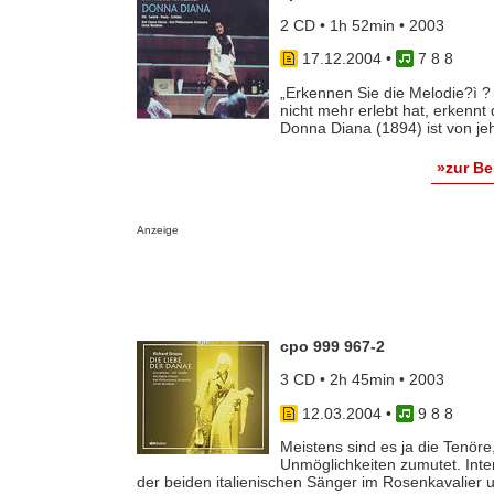
2 CD • 1h 52min • 2003
17.12.2004
•
7 8 8
„Erkennen Sie die Melodie?ì ?
nicht mehr erlebt hat, erkennt
Donna Diana (1894) ist von jeh
»zur B
Anzeige
cpo 999 967-2
3 CD • 2h 45min • 2003
12.03.2004
•
9 8 8
Meistens sind es ja die Tenör
Unmöglichkeiten zumutet. Inte
der beiden italienischen Sänger im Rosenkavalier