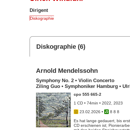
Dirigent
Diskographie
Diskographie (6)
Arnold Mendelssohn
Symphony No. 2 • Violin Concerto
Ziling Guo • Symphoniker Hamburg • Ulr
cpo 555 665-2
1 CD • 74min • 2022, 2023
23.02.2026
•
8 8 8
Es hat lange gedauert, bis er
CD erschienen ist; Pionierarbe
mit den beiden Streichquartet