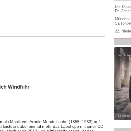
Der Deuts
Dr. Christ
Münchner
Saisonbe
22. Niede
ich Windfuhr
stmals Musik von Arnold Mendelssohn (1855–1933) auf
it leistete dabei einmal mehr das Label cpo mit einer CD
ten, erschienen 2012 und mittlerweile schon wieder