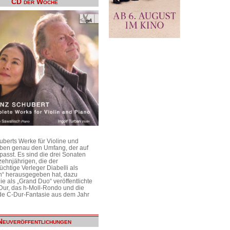
CD der Woche
uberts Werke für Violine und
aben genau den Umfang, der auf
passt. Es sind die drei Sonaten
ehnjährigen, die der
üchtige Verleger Diabelli als
n“ herausgegeben hat, dazu
e als „Grand Duo“ veröffentlichte
Dur, das h-Moll-Rondo und die
e C-Dur-Fantasie aus dem Jahr
Neuveröffentlichungen