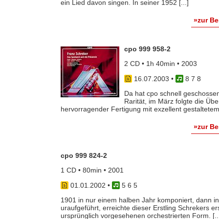
ein Lied davon singen. In seiner 1952 [...]
»zur B
cpo 999 958-2
2 CD • 1h 40min • 2003
16.07.2003
•
8 7 8
Da hat cpo schnell geschossen
Rarität, im März folgte die Übe
hervorragender Fertigung mit exzellent gestaltetem B
»zur B
cpo 999 824-2
1 CD • 80min • 2001
01.01.2002
•
5 6 5
1901 in nur einem halben Jahr komponiert, dann in
uraufgeführt, erreichte dieser Erstling Schrekers e
ursprünglich vorgesehenen orchestrierten Form. [..