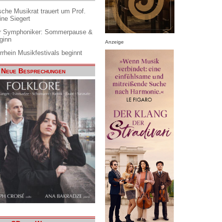
che Musikrat trauert um Prof.
ine Siegert
 Symphoniker: Sommerpause &
ginn
Anzeige
rrhein Musikfestivals beginnt
Neue Besprechungen