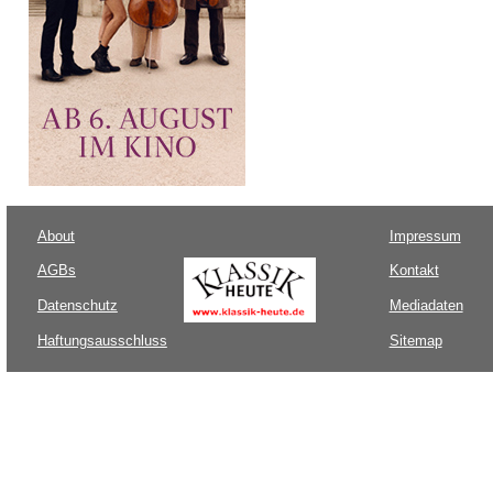
About
Impressum
AGBs
Kontakt
Datenschutz
Mediadaten
Haftungsausschluss
Sitemap