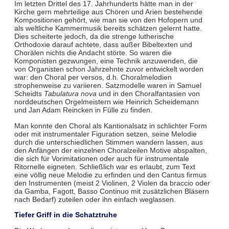
Im letzten Drittel des 17. Jahrhunderts hätte man in der
Kirche gern mehrteilige aus Chören und Arien bestehende
Kompositionen gehört, wie man sie von den Hofopern und
als weltliche Kammermusik bereits schätzen gelernt hatte.
Dies scheiterte jedoch, da die strenge lutherische
Orthodoxie darauf achtete, dass außer Bibeltexten und
Chorälen nichts die Andacht störte. So waren die
Komponisten gezwungen, eine Technik anzuwenden, die
von Organisten schon Jahrzehnte zuvor entwickelt worden
war: den Choral per versos, d.h. Choralmelodien
strophenweise zu variieren. Satzmodelle waren in Samuel
Scheidts
Tabulatura nova
und in den Choralfantasien von
norddeutschen Orgelmeistern wie Heinrich Scheidemann
und Jan Adam Reincken in Fülle zu finden.
Man konnte den Choral als Kantionalsatz in schlichter Form
oder mit instrumentaler Figuration setzen, seine Melodie
durch die unterschiedlichen Stimmen wandern lassen, aus
den Anfängen der einzelnen Choralzeilen Motive abspalten,
die sich für Vorimitationen oder auch für instrumentale
Ritornelle eigneten. Schließlich war es erlaubt, zum Text
eine völlig neue Melodie zu erfinden und den Cantus firmus
den Instrumenten (meist 2 Violinen, 2 Violen da braccio oder
da Gamba, Fagott, Basso Continuo mit zusätzlichen Bläsern
nach Bedarf) zuteilen oder ihn einfach weglassen.
Tiefer Griff in die Schatztruhe