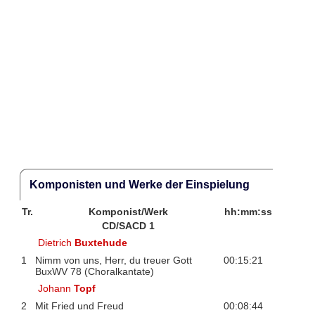
Komponisten und Werke der Einspielung
Tr.
Komponist/Werk
hh:mm:ss
CD/SACD 1
Dietrich
Buxtehude
1
Nimm von uns, Herr, du treuer Gott
00:15:21
BuxWV 78 (Choralkantate)
Johann
Topf
2
Mit Fried und Freud
00:08:44