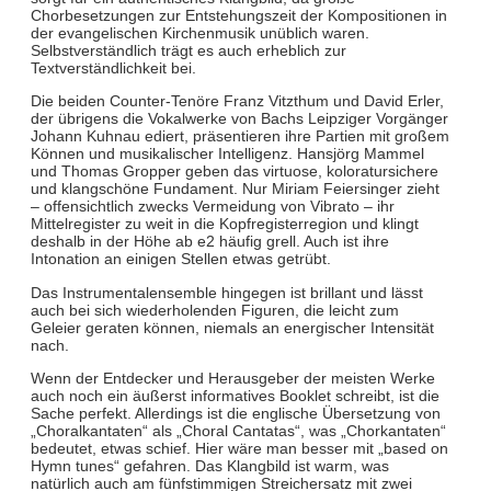
Chorbesetzungen zur Entstehungszeit der Kompositionen in
der evangelischen Kirchenmusik unüblich waren.
Selbstverständlich trägt es auch erheblich zur
Textverständlichkeit bei.
Die beiden Counter-Tenöre Franz Vitzthum und David Erler,
der übrigens die Vokalwerke von Bachs Leipziger Vorgänger
Johann Kuhnau ediert, präsentieren ihre Partien mit großem
Können und musikalischer Intelligenz. Hansjörg Mammel
und Thomas Gropper geben das virtuose, koloratursichere
und klangschöne Fundament. Nur Miriam Feiersinger zieht
– offensichtlich zwecks Vermeidung von Vibrato – ihr
Mittelregister zu weit in die Kopfregisterregion und klingt
deshalb in der Höhe ab e2 häufig grell. Auch ist ihre
Intonation an einigen Stellen etwas getrübt.
Das Instrumentalensemble hingegen ist brillant und lässt
auch bei sich wiederholenden Figuren, die leicht zum
Geleier geraten können, niemals an energischer Intensität
nach.
Wenn der Entdecker und Herausgeber der meisten Werke
auch noch ein äußerst informatives Booklet schreibt, ist die
Sache perfekt. Allerdings ist die englische Übersetzung von
„Choralkantaten“ als „Choral Cantatas“, was „Chorkantaten“
bedeutet, etwas schief. Hier wäre man besser mit „based on
Hymn tunes“ gefahren. Das Klangbild ist warm, was
natürlich auch am fünfstimmigen Streichersatz mit zwei