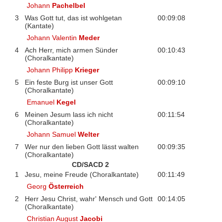
Johann
Pachelbel
3
Was Gott tut, das ist wohlgetan
00:09:08
(Kantate)
Johann Valentin
Meder
4
Ach Herr, mich armen Sünder
00:10:43
(Choralkantate)
Johann Philipp
Krieger
5
Ein feste Burg ist unser Gott
00:09:10
(Choralkantate)
Emanuel
Kegel
6
Meinen Jesum lass ich nicht
00:11:54
(Choralkantate)
Johann Samuel
Welter
7
Wer nur den lieben Gott lässt walten
00:09:35
(Choralkantate)
CD/SACD 2
1
Jesu, meine Freude (Choralkantate)
00:11:49
Georg
Österreich
2
Herr Jesu Christ, wahr' Mensch und Gott
00:14:05
(Choralkantate)
Christian August
Jacobi