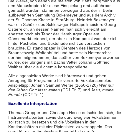
Die Werke, von denen die meisten von Hans Bergmann aus
den Manuskripten für diese Einspielung erst aufführbar
gemacht wurden, stammen vorwiegend aus der in Berlin
aufbewahrten Sammlung Bokemeyer und aus dem Archiv
der St. Thomas Kirche in Straßburg. Heinrich Bokemeyer
war ein Schüler des Schleswiger Hofkapellmeisters Georg
Österreich, an dessen Namen man sich vielleicht am
ehesten noch als Tenor der Hamburger Oper am
Gänsemarkt erinnert, der aber ein Komponist war, der sich
hinter Pachelbel und Buxtehude nicht zu verstecken
brauchte. Er stand später in Diensten des Herzogs von
Braunschweig-Wolfenbüttel und hatte sein Notenarchiv
dorthin mitgenommen, das später von Bokemeyer erworben
wurde, der übrigens mit Bachs Vetter Johann Gottfried
Walther über die Alchemie korrespondierte.
Alle eingespielten Werke sind hörenswert und geben
Anregung für Programme für versierte Vokalensembles.
Anspieltipp: Johann Samuel Welter (1650-1720)
Wer nur
den lieben Gott lässt walten
(CD1 Tr. 7) und
Jesu, meine
Freude
(CD2 Tr. 1).
Exzellente Interpretation
Thomas Gropper und Christoph Hesse entschieden sich, die
Instrumentalpartien sowie die durchweg vier Vokalstimmen
solistisch zu besetzen und die Vokalisten in den
Kantionalsätzen mit vier Ripienisten zu verdoppeln. Das
sorgt für ein authentisches Klangbild, da große