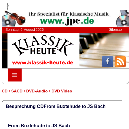
Anzeige
Sonntag, 9. August 2026
Sitemap
≡
≡
CD • SACD • DVD-Audio • DVD Video
Besprechung CDFrom Buxtehude to JS Bach
From Buxtehude to JS Bach