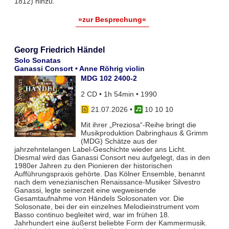
1812) hinzu.
»zur Besprechung«
Georg Friedrich Händel
Solo Sonatas
Ganassi Consort • Anne Röhrig violin
MDG 102 2400-2
2 CD • 1h 54min • 1990
21.07.2026
•
10 10 10
Mit ihrer „Preziosa“-Reihe bringt die
Musikproduktion Dabringhaus & Grimm
(MDG) Schätze aus der
jahrzehntelangen Label-Geschichte wieder ans Licht.
Diesmal wird das Ganassi Consort neu aufgelegt, das in den
1980er Jahren zu den Pionieren der historischen
Aufführungspraxis gehörte. Das Kölner Ensemble, benannt
nach dem venezianischen Renaissance-Musiker Silvestro
Ganassi, legte seinerzeit eine wegweisende
Gesamtaufnahme von Händels Solosonaten vor. Die
Solosonate, bei der ein einzelnes Melodieinstrument vom
Basso continuo begleitet wird, war im frühen 18.
Jahrhundert eine äußerst beliebte Form der Kammermusik.