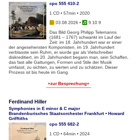
cpo 555 410-2
1 CD • 57min • 2020
03.08.2026
•
9 10 9
Das Bild Georg Philipp Telemanns
(1681 – 1767) schwankt im Lauf der
Zeit: im 18. Jahrhundert war er einer
der angesehensten Komponisten, im 19. Jahrhundert
verblasste sein Ruhm, er wurde gar als Vielschreiber
diskreditiert, im 20. Jahrhundert begann man, sein Schaffen,
das fast alle Gattungen, Formen und Stile der Musik
umfasst, zu sichten, zu werten und zu schätzen. Dieser
Prozess ist bis heute im Gang.
»zur Besprechung«
Ferdinand Hiller
Symphonies in E minor & C major
Brandenburisches Staatsorchester Frankfurt • Howard
Grifftiths
cpo 555 682-2
1 CD • 64min • 2024