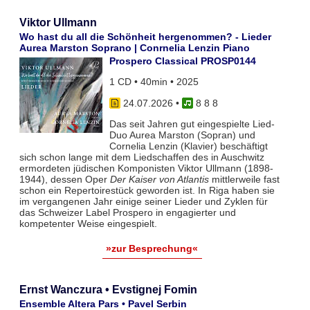
Viktor Ullmann
Wo hast du all die Schönheit hergenommen? - Lieder
Aurea Marston Soprano | Conrnelia Lenzin Piano
Prospero Classical PROSP0144
1 CD • 40min • 2025
24.07.2026
•
8 8 8
Das seit Jahren gut eingespielte Lied-
Duo Aurea Marston (Sopran) und
Cornelia Lenzin (Klavier) beschäftigt
sich schon lange mit dem Liedschaffen des in Auschwitz
ermordeten jüdischen Komponisten Viktor Ullmann (1898-
1944), dessen Oper
Der Kaiser von Atlantis
mittlerweile fast
schon ein Repertoirestück geworden ist. In Riga haben sie
im vergangenen Jahr einige seiner Lieder und Zyklen für
das Schweizer Label Prospero in engagierter und
kompetenter Weise eingespielt.
»zur Besprechung«
Ernst Wanczura • Evstignej Fomin
Ensemble Altera Pars • Pavel Serbin