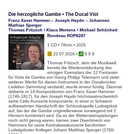
Die herzogliche Gambe • The Ducal Viol
Franz Xaver Hammer – Joseph Haydn – Johannes
Mathias Sperger
Thomas Fritzsch • Klaus Mertens • Michael Schönheit
Rondeau ROP6287
1 CD • 78min • 2025
22.07.2026
•
9 9 9
Thomas Fritzsch, dem die Musikwelt
bereits die Wiederentdeckung des
einzigen Exemplars der
12 Fantasien
für Viola da Gamba von Georg Philipp Telemann und vieler
weiterer Werke für dieses Instrument in der Osnabrücker
Ledebur-Sammlung
verdankt, wurde erneut fündig. Diesmal
stöberte er 14 Kompositionen von Franz Xaver Hammer
(1746-1817), für den Joseph Haydn höchstwahrscheinlich
seine Cello-Konzerte komponierte, in einer in Schwerin
aufbewahrten Handschrift der Schlosskapelle Ludwigslust
auf, bei der die Gambe originellerweise vorwiegend mit 2
Hörnern kombiniert wird. Da es der Weltersteinspielungen
noch nicht genug waren, kamen zwei Divertimenti von
Hammers für seine Kontrabasskonzerte berühmten
Ludwigsluster Kollegen Johann Matthias Sperger (1750-