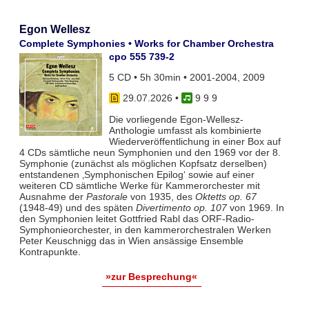
Egon Wellesz
Complete Symphonies • Works for Chamber Orchestra
cpo 555 739-2
5 CD • 5h 30min • 2001-2004, 2009
29.07.2026
•
9 9 9
Die vorliegende Egon-Wellesz-
Anthologie umfasst als kombinierte
Wiederveröffentlichung in einer Box auf
4 CDs sämtliche neun Symphonien und den 1969 vor der 8.
Symphonie (zunächst als möglichen Kopfsatz derselben)
entstandenen ‚Symphonischen Epilog‘ sowie auf einer
weiteren CD sämtliche Werke für Kammerorchester mit
Ausnahme der
Pastorale
von 1935, des
Oktetts op. 67
(1948-49) und des späten
Divertimento op. 107
von 1969. In
den Symphonien leitet Gottfried Rabl das ORF-Radio-
Symphonieorchester, in den kammerorchestralen Werken
Peter Keuschnigg das in Wien ansässige Ensemble
Kontrapunkte.
»zur Besprechung«