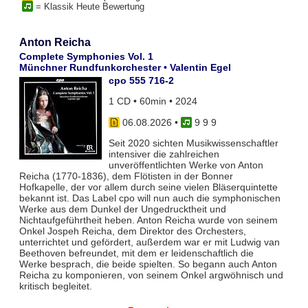
= Klassik Heute Bewertung
Anton Reicha
Complete Symphonies Vol. 1
Münchner Rundfunkorchester • Valentin Egel
cpo 555 716-2
1 CD • 60min • 2024
06.08.2026
•
9 9 9
Seit 2020 sichten Musikwissenschaftler
intensiver die zahlreichen
unveröffentlichten Werke von Anton
Reicha (1770-1836), dem Flötisten in der Bonner
Hofkapelle, der vor allem durch seine vielen Bläserquintette
bekannt ist. Das Label cpo will nun auch die symphonischen
Werke aus dem Dunkel der Ungedrucktheit und
Nichtaufgeführtheit heben. Anton Reicha wurde von seinem
Onkel Jospeh Reicha, dem Direktor des Orchesters,
unterrichtet und gefördert, außerdem war er mit Ludwig van
Beethoven befreundet, mit dem er leidenschaftlich die
Werke besprach, die beide spielten. So begann auch Anton
Reicha zu komponieren, von seinem Onkel argwöhnisch und
kritisch begleitet.