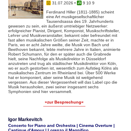
31.07.2026
•
9 10 9
Ferdinand Hiller (1811-1885) scheint
eine Art musikgesellschaftlicher
Tausendsassa des 19. Jahrhunderts
gewesen zu sein, ein äußerst umtriebiger Netzwerker:
erfolgreicher Pianist, Dirigent, Komponist, Musikschriftsteller,
Lehrer und Musikveranstalter, bekannt oder befreundet mit
fast allen musikalischen Größen seiner Zeit, machte er in
Paris, wo er acht Jahre weilte, die Musik von Bach und
Beethoven bekannt, lebte mehrere Jahre in Italien, animierte
Robert Schumann, für den er später auch die Grabrede
hielt, seine Nachfolge als Musikdirektor in Düsseldorf
anzutreten und trug als städtischer Musikdirektor von Köln,
wo er auch gestorben ist, wesentlich zum Aufstieg Kölns als
musikalisches Zentrum im Rheinland bei. Über 500 Werke
hat er komponiert, aber seine Musik ist weitgehend
vergessen. Aus dieser Vergessenheit will das Label cpo die
Musik herausholen, zwei seiner insgesamt sechs
Symphonien sind hier versammelt.
»zur Besprechung«
Igor Markevitch
Concerto for Piano and Orchestra | Cinema Overture |
Cantique d'Amour | Lorenzo il Magnifico