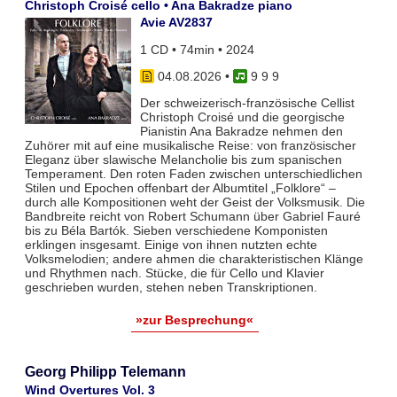
Christoph Croisé cello • Ana Bakradze piano
Avie AV2837
1 CD • 74min • 2024
04.08.2026
•
9 9 9
Der schweizerisch-französische Cellist
Christoph Croisé und die georgische
Pianistin Ana Bakradze nehmen den
Zuhörer mit auf eine musikalische Reise: von französischer
Eleganz über slawische Melancholie bis zum spanischen
Temperament. Den roten Faden zwischen unterschiedlichen
Stilen und Epochen offenbart der Albumtitel „Folklore“ –
durch alle Kompositionen weht der Geist der Volksmusik. Die
Bandbreite reicht von Robert Schumann über Gabriel Fauré
bis zu Béla Bartók. Sieben verschiedene Komponisten
erklingen insgesamt. Einige von ihnen nutzten echte
Volksmelodien; andere ahmen die charakteristischen Klänge
und Rhythmen nach. Stücke, die für Cello und Klavier
geschrieben wurden, stehen neben Transkriptionen.
»zur Besprechung«
Georg Philipp Telemann
Wind Overtures Vol. 3