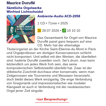
Maurice Duruflé
Sämtliche Orgelwerke
Winfried Lichtscheidel
Ambiente-Audio ACD-2058
1 CD • 71min • 2025
28.07.2026
•
10 10 10
Das Gesamtwerk für Orgel von Maurice
Duruflé passt ganz bequem auf eine
CD. Mehr hat der ehemalige
Titularorganist an der Kirche Saint-Etienne-du-Mont in Paris
und Orgelprofessor am dortigen Konservatorium schlicht
nicht komponiert. Und selbst mit den Werken, die überliefert
sind, haderte Duruflé zuweilen noch. Sei’s drum, man kann
letztendlich um jedes Werk froh sein, das seine
kompositorischen Selbstzweifel überlebt hat. Zwar ist der
stilistische Zuschnitt durchaus eher konservativ, wenn man
Zeitgenossen wie Tournemire und Messiaen heranzieht,
doch bleibt dieses Werk einzigartig. Die enge Verbindung
von Gregorianik und impressionistischer wie modaler
Klangwelt ist auch in Verbindung mit der neoklassischen
Orgel jener Zeit singulär.
»zur Besprechung«