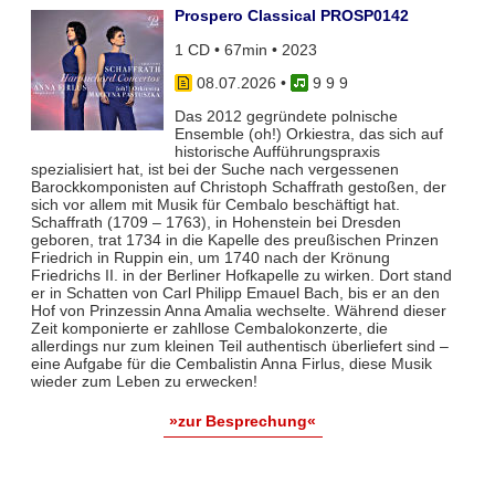
Prospero Classical PROSP0142
1 CD • 67min • 2023
08.07.2026
•
9 9 9
Das 2012 gegründete polnische
Ensemble (oh!) Orkiestra, das sich auf
historische Aufführungspraxis
spezialisiert hat, ist bei der Suche nach vergessenen
Barockkomponisten auf Christoph Schaffrath gestoßen, der
sich vor allem mit Musik für Cembalo beschäftigt hat.
Schaffrath (1709 – 1763), in Hohenstein bei Dresden
geboren, trat 1734 in die Kapelle des preußischen Prinzen
Friedrich in Ruppin ein, um 1740 nach der Krönung
Friedrichs II. in der Berliner Hofkapelle zu wirken. Dort stand
er in Schatten von Carl Philipp Emauel Bach, bis er an den
Hof von Prinzessin Anna Amalia wechselte. Während dieser
Zeit komponierte er zahllose Cembalokonzerte, die
allerdings nur zum kleinen Teil authentisch überliefert sind –
eine Aufgabe für die Cembalistin Anna Firlus, diese Musik
wieder zum Leben zu erwecken!
»zur Besprechung«