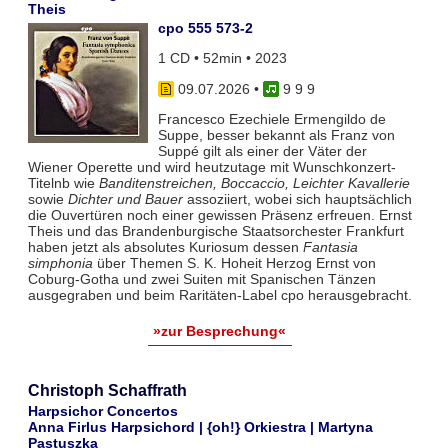
Theis
cpo 555 573-2
1 CD • 52min • 2023
09.07.2026
•
9 9 9
Francesco Ezechiele Ermengildo de
Suppe, besser bekannt als Franz von
Suppé gilt als einer der Väter der
Wiener Operette und wird heutzutage mit Wunschkonzert-
Titelnb wie
Banditenstreichen, Boccaccio, Leichter Kavallerie
sowie
Dichter und Bauer
assoziiert, wobei sich hauptsächlich
die Ouvertüren noch einer gewissen Präsenz erfreuen. Ernst
Theis und das Brandenburgische Staatsorchester Frankfurt
haben jetzt als absolutes Kuriosum dessen
Fantasia
simphonia
über Themen S. K. Hoheit Herzog Ernst von
Coburg-Gotha und zwei Suiten mit Spanischen Tänzen
ausgegraben und beim Raritäten-Label cpo herausgebracht.
»zur Besprechung«
Christoph Schaffrath
Harpsichor Concertos
Anna Firlus Harpsichord | {oh!} Orkiestra | Martyna
Pastuszka