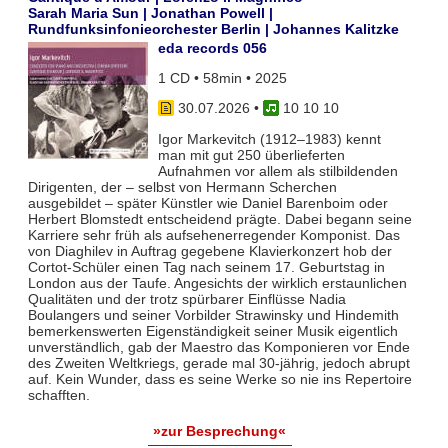
Sarah Maria Sun | Jonathan Powell |
Rundfunksinfonieorchester Berlin | Johannes Kalitzke
eda records 056
1 CD • 58min • 2025
30.07.2026
•
10 10 10
Igor Markevitch (1912–1983) kennt
man mit gut 250 überlieferten
Aufnahmen vor allem als stilbildenden
Dirigenten, der – selbst von Hermann Scherchen
ausgebildet – später Künstler wie Daniel Barenboim oder
Herbert Blomstedt entscheidend prägte. Dabei begann seine
Karriere sehr früh als aufsehenerregender Komponist. Das
von Diaghilev in Auftrag gegebene Klavierkonzert hob der
Cortot-Schüler einen Tag nach seinem 17. Geburtstag in
London aus der Taufe. Angesichts der wirklich erstaunlichen
Qualitäten und der trotz spürbarer Einflüsse Nadia
Boulangers und seiner Vorbilder Strawinsky und Hindemith
bemerkenswerten Eigenständigkeit seiner Musik eigentlich
unverständlich, gab der Maestro das Komponieren vor Ende
des Zweiten Weltkriegs, gerade mal 30-jährig, jedoch abrupt
auf. Kein Wunder, dass es seine Werke so nie ins Repertoire
schafften.
»zur Besprechung«