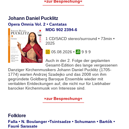
»zur Besprechung«
Johann Daniel Pucklitz
Opera Omnia Vol. 2 • Cantatas
MDG 902 2394-6
1 CD/SACD stereo/surround • 73min •
2025
05.08.2026
•
9 9 9
Auch in der 2. Folge der geplamten
Gesamt-Edition des lange vergessenen
Danziger Kirchenmusikers Johann Daniel Pucklitz (1705-
1774) warten Andrzej Szadejko und das 2008 von ihm
gegründete Goldberg Baroque Ensemble wieder mit
veritablen Entdeckungen auf, die nicht nur für Liebhaber
barocker Kirchenmusik von Interesse sind.
»zur Besprechung«
Folklore
Falla • N. Boulanger •Tsintsadze • Schumann • Bartók •
Fauré Sarasate