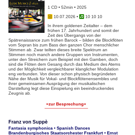
1 CD • 52min • 2025
10.07.2026
•
10 10 10
In ihrem goldenen Zeitalter – dem
frühen 17. Jahrhundert und somit der
Zeit des Übergangs von der
Spätrenaissance zum frühen Barock – bilden die Blockflöten
vom Sopran bis zum Bass den ganzen Chor menschlicher
Stimmen ab. Zwar teil­ten dieses breite Spektrum an
Stimmen noch manch andere Gruppen von Instrumenten,
unter den Streichern zum Bei­spiel mit den Gamben, doch
sind die Flöten dem Gesang durch das Medium des Atems
und der Möglichkeit vergleich­barer klanglicher Modulation
eng verbunden. Von dieser schon physisch begründeten
Nähe der Musik für Vokal- und Blockflö­tenensembles und
ihrer gemeinsamen Ausprägung der musikalischen
Darstellung legt diese Einspielung ein beeindruckendes
Zeugnis ab.
»zur Besprechung«
Franz von Suppè
Fantasia symphonica • Spanish Dances
Brandenburgisches Staatsorchester Frankfurt • Ernst