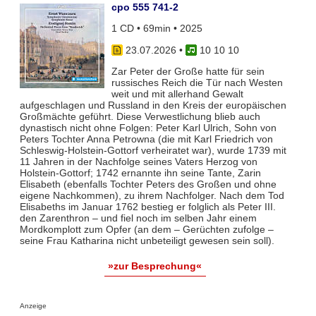
cpo 555 741-2
1 CD • 69min • 2025
23.07.2026
•
10 10 10
Zar Peter der Große hatte für sein
russisches Reich die Tür nach Westen
weit und mit allerhand Gewalt
aufgeschlagen und Russland in den Kreis der europäischen
Großmächte geführt. Diese Verwestlichung blieb auch
dynastisch nicht ohne Folgen: Peter Karl Ulrich, Sohn von
Peters Tochter Anna Petrowna (die mit Karl Friedrich von
Schleswig-Holstein-Gottorf verheiratet war), wurde 1739 mit
11 Jahren in der Nachfolge seines Vaters Herzog von
Holstein-Gottorf; 1742 ernannte ihn seine Tante, Zarin
Elisabeth (ebenfalls Tochter Peters des Großen und ohne
eigene Nachkommen), zu ihrem Nachfolger. Nach dem Tod
Elisabeths im Januar 1762 bestieg er folglich als Peter III.
den Zarenthron – und fiel noch im selben Jahr einem
Mordkomplott zum Opfer (an dem – Gerüchten zufolge –
seine Frau Katharina nicht unbeteiligt gewesen sein soll).
»zur Besprechung«
Anzeige