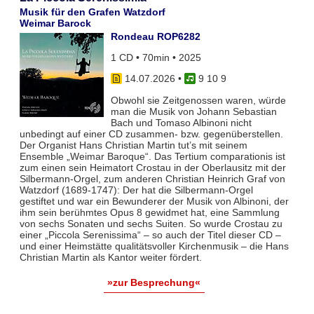
Musik für den Grafen Watzdorf
Weimar Barock
Rondeau ROP6282
1 CD • 70min • 2025
14.07.2026
•
9 10 9
Obwohl sie Zeitgenossen waren, würde
man die Musik von Johann Sebastian
Bach und Tomaso Albinoni nicht
unbedingt auf einer CD zusammen- bzw. gegenüberstellen.
Der Organist Hans Christian Martin tut’s mit seinem
Ensemble „Weimar Baroque“. Das Tertium comparationis ist
zum einen sein Heimatort Crostau in der Oberlausitz mit der
Silbermann-Orgel, zum anderen Christian Heinrich Graf von
Watzdorf (1689-1747): Der hat die Silbermann-Orgel
gestiftet und war ein Bewunderer der Musik von Albinoni, der
ihm sein berühmtes Opus 8 gewidmet hat, eine Sammlung
von sechs Sonaten und sechs Suiten. So wurde Crostau zu
einer „Piccola Serenissima“ – so auch der Titel dieser CD –
und einer Heimstätte qualitätsvoller Kirchenmusik – die Hans
Christian Martin als Kantor weiter fördert.
»zur Besprechung«