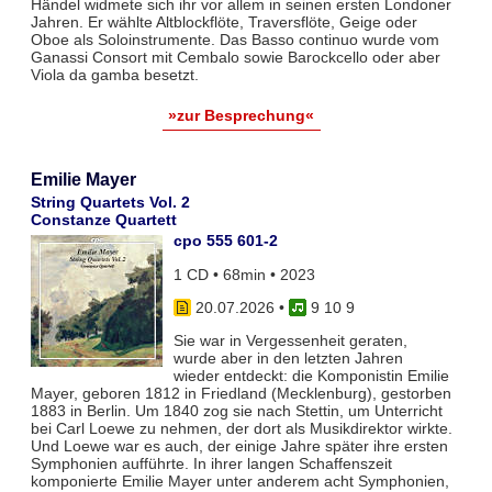
Händel widmete sich ihr vor allem in seinen ersten Londoner
Jahren. Er wählte Altblockflöte, Traversflöte, Geige oder
Oboe als Soloinstrumente. Das Basso continuo wurde vom
Ganassi Consort mit Cembalo sowie Barockcello oder aber
Viola da gamba besetzt.
»zur Besprechung«
Emilie Mayer
String Quartets Vol. 2
Constanze Quartett
cpo 555 601-2
1 CD • 68min • 2023
20.07.2026
•
9 10 9
Sie war in Vergessenheit geraten,
wurde aber in den letzten Jahren
wieder entdeckt: die Komponistin Emilie
Mayer, geboren 1812 in Friedland (Mecklenburg), gestorben
1883 in Berlin. Um 1840 zog sie nach Stettin, um Unterricht
bei Carl Loewe zu nehmen, der dort als Musikdirektor wirkte.
Und Loewe war es auch, der einige Jahre später ihre ersten
Symphonien aufführte. In ihrer langen Schaffenszeit
komponierte Emilie Mayer unter anderem acht Symphonien,