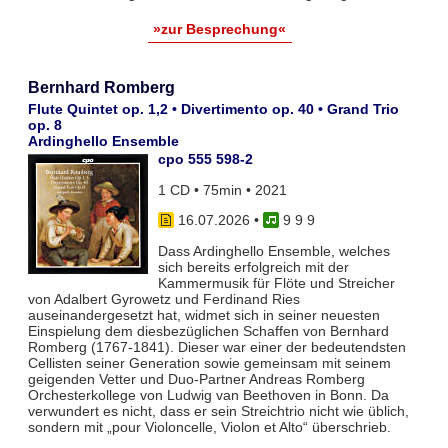
»zur Besprechung«
Bernhard Romberg
Flute Quintet op. 1,2 • Divertimento op. 40 • Grand Trio
op. 8
Ardinghello Ensemble
cpo 555 598-2
1 CD • 75min • 2021
16.07.2026
•
9 9 9
Dass Ardinghello Ensemble, welches
sich bereits erfolgreich mit der
Kammermusik für Flöte und Streicher
von Adalbert Gyrowetz und Ferdinand Ries
auseinandergesetzt hat, widmet sich in seiner neuesten
Einspielung dem diesbezüglichen Schaffen von Bernhard
Romberg (1767-1841). Dieser war einer der bedeutendsten
Cellisten seiner Generation sowie gemeinsam mit seinem
geigenden Vetter und Duo-Partner Andreas Romberg
Orchesterkollege von Ludwig van Beethoven in Bonn. Da
verwundert es nicht, dass er sein Streichtrio nicht wie üblich,
sondern mit „pour Violoncelle, Violon et Alto“ überschrieb.