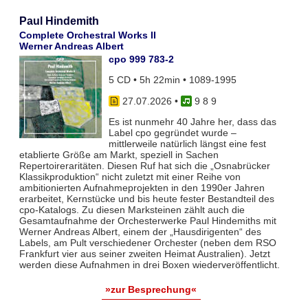
Paul Hindemith
Complete Orchestral Works II
Werner Andreas Albert
cpo 999 783-2
5 CD • 5h 22min • 1089-1995
27.07.2026
•
9 8 9
Es ist nunmehr 40 Jahre her, dass das
Label cpo gegründet wurde –
mittlerweile natürlich längst eine fest
etablierte Größe am Markt, speziell in Sachen
Repertoireraritäten. Diesen Ruf hat sich die „Osnabrücker
Klassikproduktion“ nicht zuletzt mit einer Reihe von
ambitionierten Aufnahmeprojekten in den 1990er Jahren
erarbeitet, Kernstücke und bis heute fester Bestandteil des
cpo-Katalogs. Zu diesen Marksteinen zählt auch die
Gesamtaufnahme der Orchesterwerke Paul Hindemiths mit
Werner Andreas Albert, einem der „Hausdirigenten“ des
Labels, am Pult verschiedener Orchester (neben dem RSO
Frankfurt vier aus seiner zweiten Heimat Australien). Jetzt
werden diese Aufnahmen in drei Boxen wiederveröffentlicht.
»zur Besprechung«