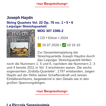
»zur Besprechung«
Joseph Haydn
String Quartets Vol. 22 Op. 76 no. 1 • 5 • 6
Leipziger Streichquartett
MDG 307 2386-2
1 CD • 63min • 2024
15.07.2026
•
10 10 10
Zur Gesamteinspielung der
Streichquartette Joseph Haydns durch
das Leipziger Streichquartett fehlten
noch die Nummern 1, 5 und 6, nachdem die Nummern 2, 3
und 4 bereits 2011 in Vol. 3 erschienen waren. Die sechs
sogenannten „Erdödy-Quartette“, 1797 entstanden, zeigen
Haydn auf der Höhe seiner Schaffenskraft und seines
Einfallsreichtums, begeisternd in den Details wie in den
großen Spannungsbögen.
»zur Besprechung«
La Piccola Serenissimia