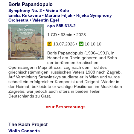
Boris Papandopulo
Symphony No. 2 • Vrzino Kolo
Emilia Rukavina • Martina Filjak • Rijeka Symphony
Orchestra • Valentin Egel
cpo 555 618-2
1 CD • 63min • 2023
13.07.2026
•
10 10 10
Boris Papandopulo (1906–1991), in
Honnef am Rhein geboren und Sohn
der berühmten kroatischen
Opernsängerin Maja Strozzi, zog nach dem Tod des
griechischstämmigen, russischen Vaters 1908 nach Zagreb.
Auf Vermittlung Strawinskys studierte er in Wien und wurde
schnell ein erfolgreicher Komponist und Dirigent. Wieder in
der Heimat, bekleidete er wichtige Positionen im Musikleben
Zagrebs, war jedoch auch öfters in beiden Teilen
Deutschlands zu Gast.
»zur Besprechung«
The Bach Project
Violin Concerts