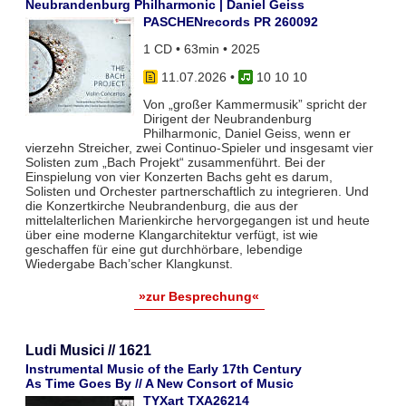
Neubrandenburg Philharmonic | Daniel Geiss
PASCHENrecords PR 260092
1 CD • 63min • 2025
11.07.2026
•
10 10 10
Von „großer Kammermusik” spricht der
Dirigent der Neubrandenburg
Philharmonic, Daniel Geiss, wenn er
vierzehn Streicher, zwei Continuo-Spieler und insgesamt vier
Solisten zum „Bach Projekt“ zusammenführt. Bei der
Einspielung von vier Konzerten Bachs geht es darum,
Solisten und Orchester partnerschaftlich zu integrieren. Und
die Konzertkirche Neubrandenburg, die aus der
mittelalterlichen Marienkirche hervorgegangen ist und heute
über eine moderne Klangarchitektur verfügt, ist wie
geschaffen für eine gut durchhörbare, lebendige
Wiedergabe Bach’scher Klangkunst.
»zur Besprechung«
Ludi Musici // 1621
Instrumental Music of the Early 17th Century
As Time Goes By // A New Consort of Music
TYXart TXA26214