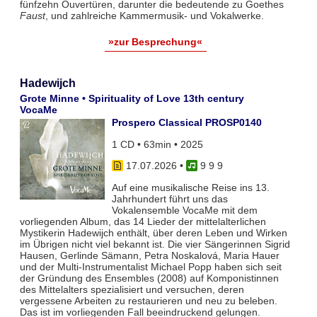
fünfzehn Ouvertüren, darunter die bedeutende zu Goethes
Faust
, und zahlreiche Kammermusik- und Vokalwerke.
»zur Besprechung«
Hadewijch
Grote Minne • Spirituality of Love 13th century
VocaMe
Prospero Classical PROSP0140
1 CD • 63min • 2025
17.07.2026
•
9 9 9
Auf eine musikalische Reise ins 13.
Jahrhundert führt uns das
Vokalensemble VocaMe mit dem
vorliegenden Album, das 14 Lieder der mittelalterlichen
Mystikerin Hadewijch enthält, über deren Leben und Wirken
im Übrigen nicht viel bekannt ist. Die vier Sängerinnen Sigrid
Hausen, Gerlinde Sämann, Petra Noskalová, Maria Hauer
und der Multi-Instrumentalist Michael Popp haben sich seit
der Gründung des Ensembles (2008) auf Komponistinnen
des Mittelalters spezialisiert und versuchen, deren
vergessene Arbeiten zu restaurieren und neu zu beleben.
Das ist im vorliegenden Fall beeindruckend gelungen.