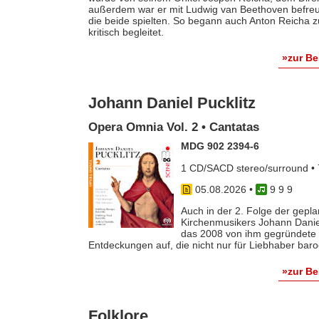
außerdem war er mit Ludwig van Beethoven befreun
die beide spielten. So begann auch Anton Reicha
kritisch begleitet.
»zur B
Johann Daniel Pucklitz
Opera Omnia Vol. 2 • Cantatas
MDG 902 2394-6
1 CD/SACD stereo/surround • 
05.08.2026
•
9 9 9
Auch in der 2. Folge der gep
Kirchenmusikers Johann Danie
das 2008 von ihm gegründete 
Entdeckungen auf, die nicht nur für Liebhaber baro
»zur B
Folklore