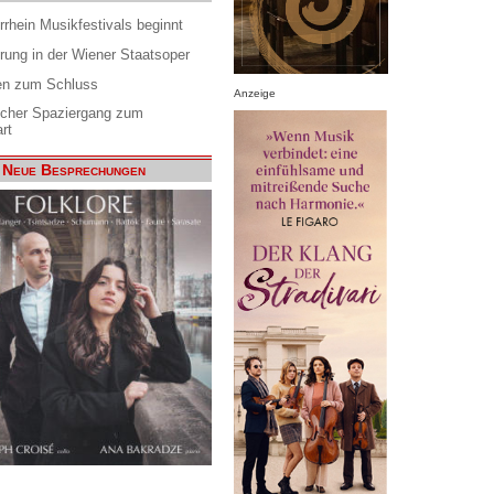
rrhein Musikfestivals beginnt
rung in der Wiener Staatsoper
en zum Schluss
Anzeige
scher Spaziergang zum
rt
Neue Besprechungen