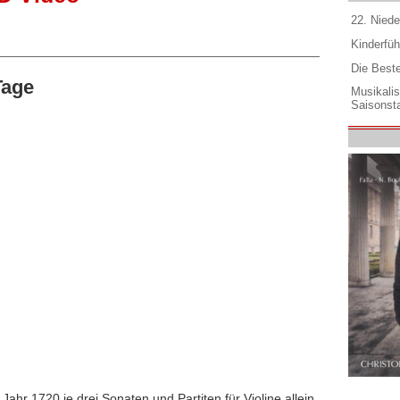
22. Niede
Kinderfüh
Die Best
Tage
Musikali
Saisonsta
ahr 1720 je drei Sonaten und Partiten für Violine allein