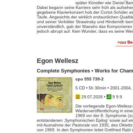
später Künstler wie Daniel Ba
Dabei begann seine Karriere sehr früh als aufsehe
gegebene Klavierkonzert hob der Cortot-Schüler e
Taufe. Angesichts der wirklich erstaunlichen Qualit
und seiner Vorbilder Strawinsky und Hindemith bem
unverständlich, gab der Maestro das Komponieren 
jedoch abrupt auf. Kein Wunder, dass es seine Werk
»zur B
Egon Wellesz
Complete Symphonies • Works for Cham
cpo 555 739-2
5 CD • 5h 30min • 2001-2004,
29.07.2026
•
9 9 9
Die vorliegende Egon-Wellesz-
Wiederveröffentlichung in ei
1969 vor der 8. Symphonie (zu
entstandenen ‚Symphonischen Epilog‘ sowie auf e
mit Ausnahme der
Pastorale
von 1935, des
Oktetts
von 1969. In den Symphonien leitet Gottfried Rab