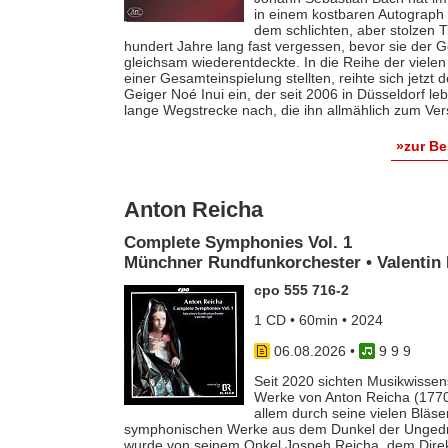
in einem kostbaren Autograph f
dem schlichten, aber stolzen T
hundert Jahre lang fast vergessen, bevor sie der
gleichsam wiederentdeckte. In die Reihe der vielen
einer Gesamteinspielung stellten, reihte sich jetzt
Geiger Noé Inui ein, der seit 2006 in Düsseldorf le
lange Wegstrecke nach, die ihn allmählich zum Ver
»zur B
Anton Reicha
Complete Symphonies Vol. 1
Münchner Rundfunkorchester • Valentin 
cpo 555 716-2
1 CD • 60min • 2024
06.08.2026
•
9 9 9
Seit 2020 sichten Musikwissens
Werke von Anton Reicha (1770-
allem durch seine vielen Bläse
symphonischen Werke aus dem Dunkel der Ungedruc
wurde von seinem Onkel Jospeh Reicha, dem Direkto