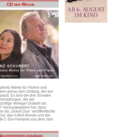
CD der Woche
uberts Werke für Violine und
aben genau den Umfang, der auf
passt. Es sind die drei Sonaten
ehnjährigen, die der
üchtige Verleger Diabelli als
n“ herausgegeben hat, dazu
e als „Grand Duo“ veröffentlichte
Dur, das h-Moll-Rondo und die
e C-Dur-Fantasie aus dem Jahr
Neuveröffentlichungen