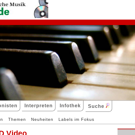
nisten
Interpreten
Infothek
Suche
en
Themen
Neuheiten
Labels im Fokus
D Video