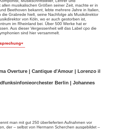
, Komponist, Musikschriftsteller, Lehrer und
t allen musikalischen Größen seiner Zeit, machte er in
 und Beethoven bekannt, lebte mehrere Jahre in Italien,
die Grabrede hielt, seine Nachfolge als Musikdirektor
usikdirektor von Köln, wo er auch gestorben ist,
entrum im Rheinland bei. Über 500 Werke hat er
sen. Aus dieser Vergessenheit will das Label cpo die
ymphonien sind hier versammelt.
esprechung«
ma Overture | Cantique d'Amour | Lorenzo il
dfunksinfonieorchester Berlin | Johannes
ennt man mit gut 250 überlieferten Aufnahmen vor
nten, der – selbst von Hermann Scherchen ausgebildet –