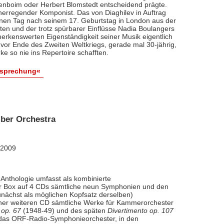
renboim oder Herbert Blomstedt entscheidend prägte.
nerregender Komponist. Das von Diaghilev in Auftrag
inen Tag nach seinem 17. Geburtstag in London aus der
äten und der trotz spürbarer Einflüsse Nadia Boulangers
erkenswerten Eigenständigkeit seiner Musik eigentlich
vor Ende des Zweiten Weltkriegs, gerade mal 30-jährig,
e so nie ins Repertoire schafften.
esprechung«
ber Orchestra
 2009
Anthologie umfasst als kombinierte
ner Box auf 4 CDs sämtliche neun Symphonien und den
nächst als möglichen Kopfsatz derselben)
iner weiteren CD sämtliche Werke für Kammerorchester
 op. 67
(1948-49) und des späten
Divertimento op. 107
l das ORF-Radio-Symphonieorchester, in den