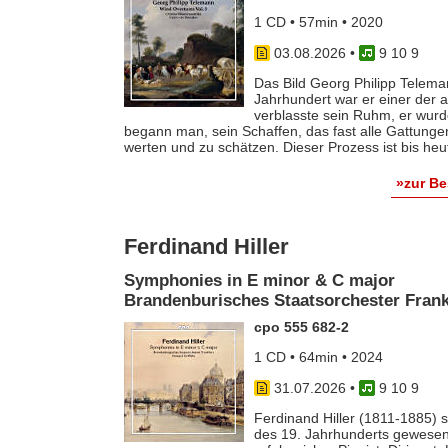
1 CD • 57min • 2020
03.08.2026
•
9 10 9
Das Bild Georg Philipp Telema
Jahrhundert war er einer der
verblasste sein Ruhm, er wurde
begann man, sein Schaffen, das fast alle Gattunge
werten und zu schätzen. Dieser Prozess ist bis he
»zur B
Ferdinand Hiller
Symphonies in E minor & C major
Brandenburisches Staatsorchester Frankf
cpo 555 682-2
1 CD • 64min • 2024
31.07.2026
•
9 10 9
Ferdinand Hiller (1811-1885) s
des 19. Jahrhunderts gewesen 