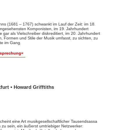
nns (1681 – 1767) schwankt im Lauf der Zeit: im 18.
 angesehensten Komponisten, im 19. Jahrhundert
 gar als Vielschreiber diskreditiert, im 20. Jahrhundert
n, Formen und Stile der Musik umfasst, zu sichten, zu
ute im Gang.
esprechung«
urt • Howard Grifftiths
cheint eine Art musikgesellschaftlicher Tausendsassa
zu sein, ein äußerst umtriebiger Netzwerker: