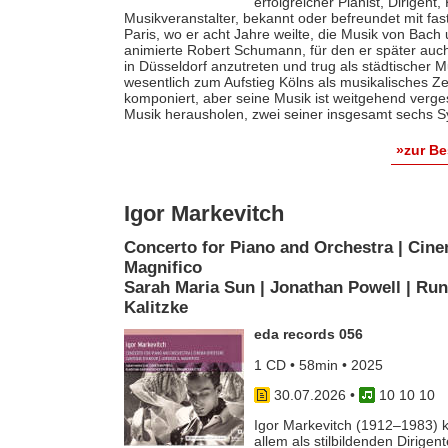
erfolgreicher Pianist, Dirigent
Musikveranstalter, bekannt oder befreundet mit fas
Paris, wo er acht Jahre weilte, die Musik von Bach
animierte Robert Schumann, für den er später auch 
in Düsseldorf anzutreten und trug als städtischer M
wesentlich zum Aufstieg Kölns als musikalisches Z
komponiert, aber seine Musik ist weitgehend verges
Musik herausholen, zwei seiner insgesamt sechs S
»zur B
Igor Markevitch
Concerto for Piano and Orchestra | Cine
Magnifico
Sarah Maria Sun | Jonathan Powell | Run
Kalitzke
eda records 056
1 CD • 58min • 2025
30.07.2026
•
10 10 10
Igor Markevitch (1912–1983) k
allem als stilbildenden Dirige