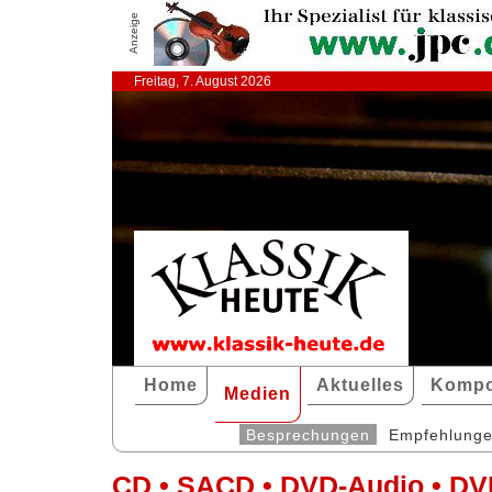
Anzeige
Freitag, 7. August 2026
Home
Aktuelles
Kompo
Medien
Besprechungen
Empfehlung
CD • SACD • DVD-Audio • DV