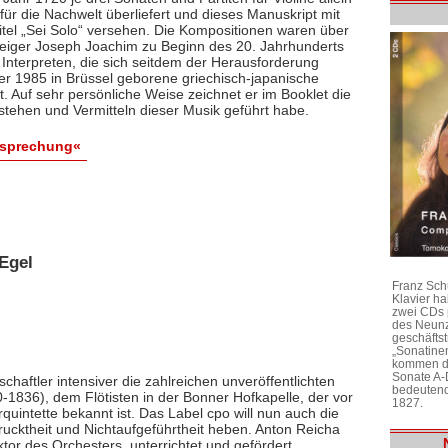
ür die Nachwelt überliefert und dieses Manuskript mit
itel „Sei Solo“ versehen. Die Kompositionen waren über
 Geiger Joseph Joachim zu Beginn des 20. Jahrhunderts
 Interpreten, die sich seitdem der Herausforderung
 der 1985 in Brüssel geborene griechisch-japanische
bt. Auf sehr persönliche Weise zeichnet er im Booklet die
stehen und Vermitteln dieser Musik geführt habe.
esprechung«
Egel
Franz Sch
Klavier h
zwei CDs 
des Neunz
geschäftst
„Sonatine
kommen di
Sonate A-
chaftler intensiver die zahlreichen unveröffentlichten
bedeutend
1836), dem Flötisten in der Bonner Hofkapelle, der vor
1827.
rquintette bekannt ist. Das Label cpo will nun auch die
ktheit und Nichtaufgeführtheit heben. Anton Reicha
r des Orchesters, unterrichtet und gefördert,