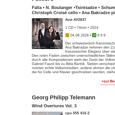
Falla • N. Boulanger •Tsintsadze • Schum
Christoph Croisé cello • Ana Bakradze p
Avie AV2837
1 CD • 74min • 2024
04.08.2026
•
9 9 9
Der schweizerisch-französische
Ana Bakradze nehmen den Zuhö
französischer Eleganz über s
Den roten Faden zwischen unterschiedlichen Stilen 
durch alle Kompositionen weht der Geist der Volk
Gabriel Fauré bis zu Béla Bartók. Sieben verschie
nutzten echte Volksmelodien; andere ahmen die ch
die für Cello und Klavier geschrieben wurden, steh
»zur B
Georg Philipp Telemann
Wind Overtures Vol. 3
cpo 555 410-2