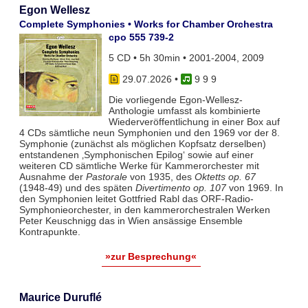
Egon Wellesz
Complete Symphonies • Works for Chamber Orchestra
cpo 555 739-2
5 CD • 5h 30min • 2001-2004, 2009
29.07.2026
•
9 9 9
Die vorliegende Egon-Wellesz-
Anthologie umfasst als kombinierte
Wiederveröffentlichung in einer Box auf
4 CDs sämtliche neun Symphonien und den 1969 vor der 8.
Symphonie (zunächst als möglichen Kopfsatz derselben)
entstandenen ‚Symphonischen Epilog‘ sowie auf einer
weiteren CD sämtliche Werke für Kammerorchester mit
Ausnahme der
Pastorale
von 1935, des
Oktetts op. 67
(1948-49) und des späten
Divertimento op. 107
von 1969. In
den Symphonien leitet Gottfried Rabl das ORF-Radio-
Symphonieorchester, in den kammerorchestralen Werken
Peter Keuschnigg das in Wien ansässige Ensemble
Kontrapunkte.
»zur Besprechung«
Maurice Duruflé