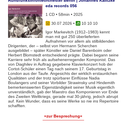
Rundfunksinfonieorchester Berlin | Johannes Kalitzke
eda records 056
1 CD • 58min • 2025
30.07.2026
•
10 10 10
Igor Markevitch (1912–1983) kennt
man mit gut 250 überlieferten
Aufnahmen vor allem als stilbildenden
Dirigenten, der – selbst von Hermann Scherchen
ausgebildet – später Künstler wie Daniel Barenboim oder
Herbert Blomstedt entscheidend prägte. Dabei begann seine
Karriere sehr früh als aufsehenerregender Komponist. Das
von Diaghilev in Auftrag gegebene Klavierkonzert hob der
Cortot-Schüler einen Tag nach seinem 17. Geburtstag in
London aus der Taufe. Angesichts der wirklich erstaunlichen
Qualitäten und der trotz spürbarer Einflüsse Nadia
Boulangers und seiner Vorbilder Strawinsky und Hindemith
bemerkenswerten Eigenständigkeit seiner Musik eigentlich
unverständlich, gab der Maestro das Komponieren vor Ende
des Zweiten Weltkriegs, gerade mal 30-jährig, jedoch abrupt
auf. Kein Wunder, dass es seine Werke so nie ins Repertoire
schafften.
»zur Besprechung«