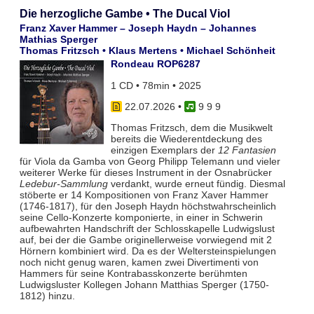
Die herzogliche Gambe • The Ducal Viol
Franz Xaver Hammer – Joseph Haydn – Johannes
Mathias Sperger
Thomas Fritzsch • Klaus Mertens • Michael Schönheit
Rondeau ROP6287
1 CD • 78min • 2025
22.07.2026
•
9 9 9
Thomas Fritzsch, dem die Musikwelt
bereits die Wiederentdeckung des
einzigen Exemplars der
12 Fantasien
für Viola da Gamba von Georg Philipp Telemann und vieler
weiterer Werke für dieses Instrument in der Osnabrücker
Ledebur-Sammlung
verdankt, wurde erneut fündig. Diesmal
stöberte er 14 Kompositionen von Franz Xaver Hammer
(1746-1817), für den Joseph Haydn höchstwahrscheinlich
seine Cello-Konzerte komponierte, in einer in Schwerin
aufbewahrten Handschrift der Schlosskapelle Ludwigslust
auf, bei der die Gambe originellerweise vorwiegend mit 2
Hörnern kombiniert wird. Da es der Weltersteinspielungen
noch nicht genug waren, kamen zwei Divertimenti von
Hammers für seine Kontrabasskonzerte berühmten
Ludwigsluster Kollegen Johann Matthias Sperger (1750-
1812) hinzu.