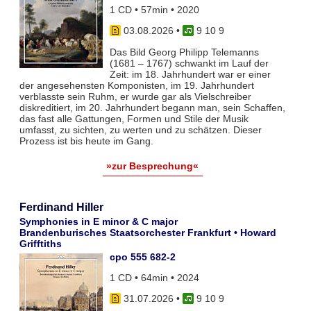
1 CD • 57min • 2020
03.08.2026
•
9 10 9
Das Bild Georg Philipp Telemanns
(1681 – 1767) schwankt im Lauf der
Zeit: im 18. Jahrhundert war er einer
der angesehensten Komponisten, im 19. Jahrhundert
verblasste sein Ruhm, er wurde gar als Vielschreiber
diskreditiert, im 20. Jahrhundert begann man, sein Schaffen,
das fast alle Gattungen, Formen und Stile der Musik
umfasst, zu sichten, zu werten und zu schätzen. Dieser
Prozess ist bis heute im Gang.
»zur Besprechung«
Ferdinand Hiller
Symphonies in E minor & C major
Brandenburisches Staatsorchester Frankfurt • Howard
Grifftiths
cpo 555 682-2
1 CD • 64min • 2024
31.07.2026
•
9 10 9