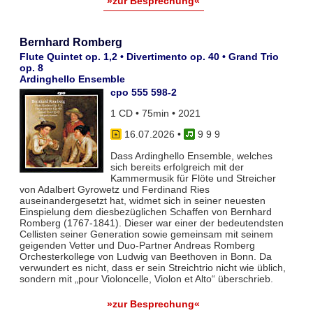
»zur Besprechung«
Bernhard Romberg
Flute Quintet op. 1,2 • Divertimento op. 40 • Grand Trio
op. 8
Ardinghello Ensemble
cpo 555 598-2
1 CD • 75min • 2021
16.07.2026
•
9 9 9
Dass Ardinghello Ensemble, welches
sich bereits erfolgreich mit der
Kammermusik für Flöte und Streicher
von Adalbert Gyrowetz und Ferdinand Ries
auseinandergesetzt hat, widmet sich in seiner neuesten
Einspielung dem diesbezüglichen Schaffen von Bernhard
Romberg (1767-1841). Dieser war einer der bedeutendsten
Cellisten seiner Generation sowie gemeinsam mit seinem
geigenden Vetter und Duo-Partner Andreas Romberg
Orchesterkollege von Ludwig van Beethoven in Bonn. Da
verwundert es nicht, dass er sein Streichtrio nicht wie üblich,
sondern mit „pour Violoncelle, Violon et Alto“ überschrieb.
»zur Besprechung«