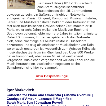
Ferdinand Hiller (1811-1885) scheint
eine Art musikgesellschaftlicher
Tausendsassa des 19. Jahrhunderts
gewesen zu sein, ein äußerst umtriebiger Netzwerker:
erfolgreicher Pianist, Dirigent, Komponist, Musikschriftsteller,
Lehrer und Musikveranstalter, bekannt oder befreundet mit
fast allen musikalischen Größen seiner Zeit, machte er in
Paris, wo er acht Jahre weilte, die Musik von Bach und
Beethoven bekannt, lebte mehrere Jahre in Italien, animierte
Robert Schumann, für den er später auch die Grabrede
hielt, seine Nachfolge als Musikdirektor in Düsseldorf
anzutreten und trug als städtischer Musikdirektor von Köln,
wo er auch gestorben ist, wesentlich zum Aufstieg Kölns als
musikalisches Zentrum im Rheinland bei. Über 500 Werke
hat er komponiert, aber seine Musik ist weitgehend
vergessen. Aus dieser Vergessenheit will das Label cpo die
Musik herausholen, zwei seiner insgesamt sechs
Symphonien sind hier versammelt.
»zur Besprechung«
Igor Markevitch
Concerto for Piano and Orchestra | Cinema Overture |
Cantique d'Amour | Lorenzo il Magnifico
Sarah Maria Sun | Jonathan Powell |