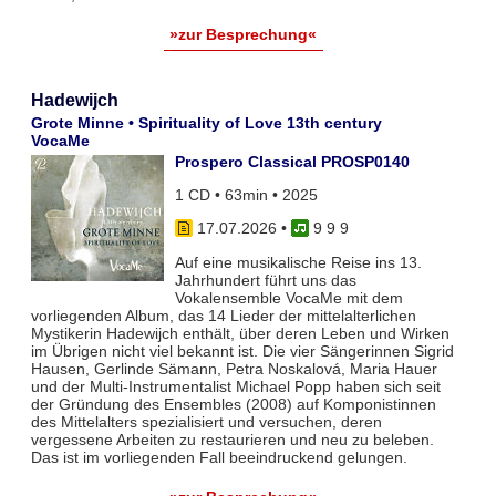
»zur Besprechung«
Hadewijch
Grote Minne • Spirituality of Love 13th century
VocaMe
Prospero Classical PROSP0140
1 CD • 63min • 2025
17.07.2026
•
9 9 9
Auf eine musikalische Reise ins 13.
Jahrhundert führt uns das
Vokalensemble VocaMe mit dem
vorliegenden Album, das 14 Lieder der mittelalterlichen
Mystikerin Hadewijch enthält, über deren Leben und Wirken
im Übrigen nicht viel bekannt ist. Die vier Sängerinnen Sigrid
Hausen, Gerlinde Sämann, Petra Noskalová, Maria Hauer
und der Multi-Instrumentalist Michael Popp haben sich seit
der Gründung des Ensembles (2008) auf Komponistinnen
des Mittelalters spezialisiert und versuchen, deren
vergessene Arbeiten zu restaurieren und neu zu beleben.
Das ist im vorliegenden Fall beeindruckend gelungen.