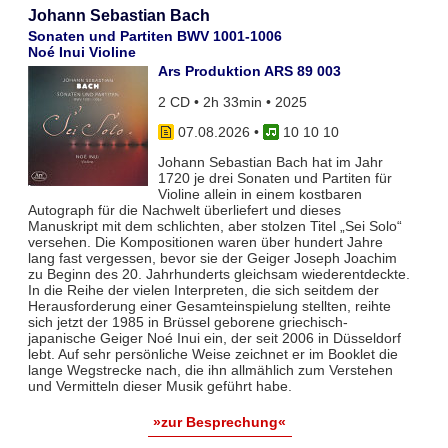
Johann Sebastian Bach
Sonaten und Partiten BWV 1001-1006
Noé Inui Violine
Ars Produktion ARS 89 003
2 CD • 2h 33min • 2025
07.08.2026
•
10 10 10
Johann Sebastian Bach hat im Jahr
1720 je drei Sonaten und Partiten für
Violine allein in einem kostbaren
Autograph für die Nachwelt überliefert und dieses
Manuskript mit dem schlichten, aber stolzen Titel „Sei Solo“
versehen. Die Kompositionen waren über hundert Jahre
lang fast vergessen, bevor sie der Geiger Joseph Joachim
zu Beginn des 20. Jahrhunderts gleichsam wiederentdeckte.
In die Reihe der vielen Interpreten, die sich seitdem der
Herausforderung einer Gesamteinspielung stellten, reihte
sich jetzt der 1985 in Brüssel geborene griechisch-
japanische Geiger Noé Inui ein, der seit 2006 in Düsseldorf
lebt. Auf sehr persönliche Weise zeichnet er im Booklet die
lange Wegstrecke nach, die ihn allmählich zum Verstehen
und Vermitteln dieser Musik geführt habe.
»zur Besprechung«