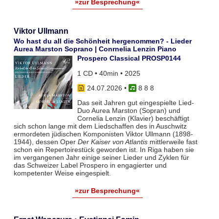
»zur Besprechung«
Viktor Ullmann
Wo hast du all die Schönheit hergenommen? - Lieder
Aurea Marston Soprano | Conrnelia Lenzin Piano
Prospero Classical PROSP0144
1 CD • 40min • 2025
24.07.2026
•
8 8 8
Das seit Jahren gut eingespielte Lied-
Duo Aurea Marston (Sopran) und
Cornelia Lenzin (Klavier) beschäftigt
sich schon lange mit dem Liedschaffen des in Auschwitz
ermordeten jüdischen Komponisten Viktor Ullmann (1898-
1944), dessen Oper
Der Kaiser von Atlantis
mittlerweile fast
schon ein Repertoirestück geworden ist. In Riga haben sie
im vergangenen Jahr einige seiner Lieder und Zyklen für
das Schweizer Label Prospero in engagierter und
kompetenter Weise eingespielt.
»zur Besprechung«