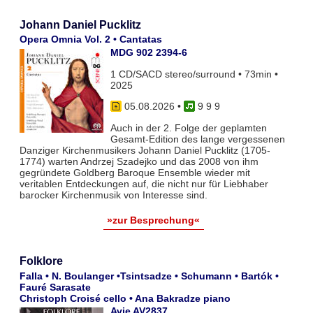
Johann Daniel Pucklitz
Opera Omnia Vol. 2 • Cantatas
MDG 902 2394-6
1 CD/SACD stereo/surround • 73min •
2025
05.08.2026
•
9 9 9
Auch in der 2. Folge der geplamten
Gesamt-Edition des lange vergessenen
Danziger Kirchenmusikers Johann Daniel Pucklitz (1705-
1774) warten Andrzej Szadejko und das 2008 von ihm
gegründete Goldberg Baroque Ensemble wieder mit
veritablen Entdeckungen auf, die nicht nur für Liebhaber
barocker Kirchenmusik von Interesse sind.
»zur Besprechung«
Folklore
Falla • N. Boulanger •Tsintsadze • Schumann • Bartók •
Fauré Sarasate
Christoph Croisé cello • Ana Bakradze piano
Avie AV2837