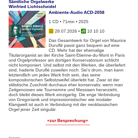
Sämtliche Orgelwerke
Winfried Lichtscheidel
Ambiente-Audio ACD-2058
1 CD • 71min • 2025
28.07.2026
•
10 10 10
Das Gesamtwerk für Orgel von Maurice
Duruflé passt ganz bequem auf eine
CD. Mehr hat der ehemalige
Titularorganist an der Kirche Saint-Etienne-du-Mont in Paris
und Orgelprofessor am dortigen Konservatorium schlicht
nicht komponiert. Und selbst mit den Werken, die überliefert
sind, haderte Duruflé zuweilen noch. Sei’s drum, man kann
letztendlich um jedes Werk froh sein, das seine
kompositorischen Selbstzweifel überlebt hat. Zwar ist der
stilistische Zuschnitt durchaus eher konservativ, wenn man
Zeitgenossen wie Tournemire und Messiaen heranzieht,
doch bleibt dieses Werk einzigartig. Die enge Verbindung
von Gregorianik und impressionistischer wie modaler
Klangwelt ist auch in Verbindung mit der neoklassischen
Orgel jener Zeit singulär.
»zur Besprechung«
Anzeige