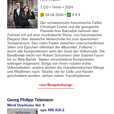
1 CD • 74min • 2024
04.08.2026
•
9 9 9
Der schweizerisch-französische Cellist
Christoph Croisé und die georgische
Pianistin Ana Bakradze nehmen den
Zuhörer mit auf eine musikalische Reise: von französischer
Eleganz über slawische Melancholie bis zum spanischen
Temperament. Den roten Faden zwischen unterschiedlichen
Stilen und Epochen offenbart der Albumtitel „Folklore“ –
durch alle Kompositionen weht der Geist der Volksmusik. Die
Bandbreite reicht von Robert Schumann über Gabriel Fauré
bis zu Béla Bartók. Sieben verschiedene Komponisten
erklingen insgesamt. Einige von ihnen nutzten echte
Volksmelodien; andere ahmen die charakteristischen Klänge
und Rhythmen nach. Stücke, die für Cello und Klavier
geschrieben wurden, stehen neben Transkriptionen.
»zur Besprechung«
Georg Philipp Telemann
Wind Overtures Vol. 3
cpo 555 410-2