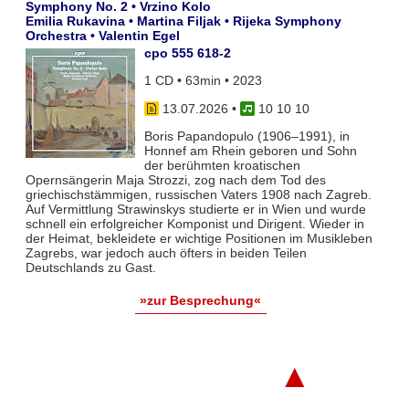
Symphony No. 2 • Vrzino Kolo
Emilia Rukavina • Martina Filjak • Rijeka Symphony
Orchestra • Valentin Egel
cpo 555 618-2
1 CD • 63min • 2023
13.07.2026
•
10 10 10
Boris Papandopulo (1906–1991), in
Honnef am Rhein geboren und Sohn
der berühmten kroatischen
Opernsängerin Maja Strozzi, zog nach dem Tod des
griechischstämmigen, russischen Vaters 1908 nach Zagreb.
Auf Vermittlung Strawinskys studierte er in Wien und wurde
schnell ein erfolgreicher Komponist und Dirigent. Wieder in
der Heimat, bekleidete er wichtige Positionen im Musikleben
Zagrebs, war jedoch auch öfters in beiden Teilen
Deutschlands zu Gast.
»zur Besprechung«
▲