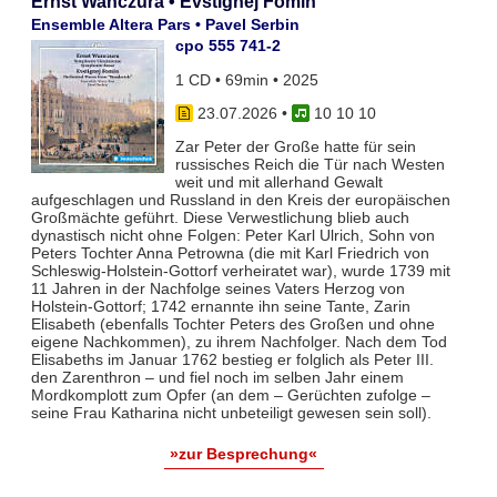
Ernst Wanczura • Evstignej Fomin
Ensemble Altera Pars • Pavel Serbin
cpo 555 741-2
1 CD • 69min • 2025
23.07.2026
•
10 10 10
Zar Peter der Große hatte für sein
russisches Reich die Tür nach Westen
weit und mit allerhand Gewalt
aufgeschlagen und Russland in den Kreis der europäischen
Großmächte geführt. Diese Verwestlichung blieb auch
dynastisch nicht ohne Folgen: Peter Karl Ulrich, Sohn von
Peters Tochter Anna Petrowna (die mit Karl Friedrich von
Schleswig-Holstein-Gottorf verheiratet war), wurde 1739 mit
11 Jahren in der Nachfolge seines Vaters Herzog von
Holstein-Gottorf; 1742 ernannte ihn seine Tante, Zarin
Elisabeth (ebenfalls Tochter Peters des Großen und ohne
eigene Nachkommen), zu ihrem Nachfolger. Nach dem Tod
Elisabeths im Januar 1762 bestieg er folglich als Peter III.
den Zarenthron – und fiel noch im selben Jahr einem
Mordkomplott zum Opfer (an dem – Gerüchten zufolge –
seine Frau Katharina nicht unbeteiligt gewesen sein soll).
»zur Besprechung«