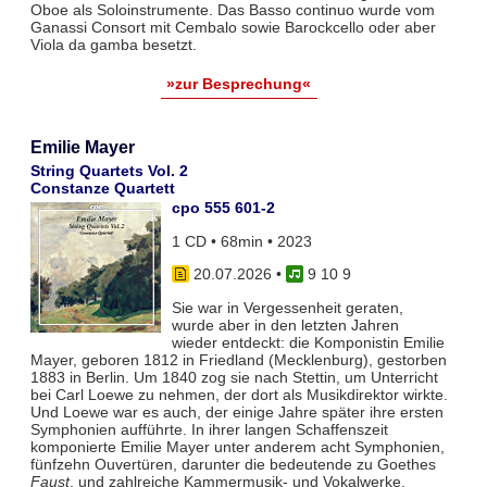
Oboe als Soloinstrumente. Das Basso continuo wurde vom
Ganassi Consort mit Cembalo sowie Barockcello oder aber
Viola da gamba besetzt.
»zur Besprechung«
Emilie Mayer
String Quartets Vol. 2
Constanze Quartett
cpo 555 601-2
1 CD • 68min • 2023
20.07.2026
•
9 10 9
Sie war in Vergessenheit geraten,
wurde aber in den letzten Jahren
wieder entdeckt: die Komponistin Emilie
Mayer, geboren 1812 in Friedland (Mecklenburg), gestorben
1883 in Berlin. Um 1840 zog sie nach Stettin, um Unterricht
bei Carl Loewe zu nehmen, der dort als Musikdirektor wirkte.
Und Loewe war es auch, der einige Jahre später ihre ersten
Symphonien aufführte. In ihrer langen Schaffenszeit
komponierte Emilie Mayer unter anderem acht Symphonien,
fünfzehn Ouvertüren, darunter die bedeutende zu Goethes
Faust
, und zahlreiche Kammermusik- und Vokalwerke.