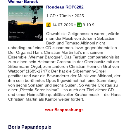
Weimar Barock
Rondeau ROP6282
1 CD • 70min • 2025
14.07.2026
•
9 10 9
Obwohl sie Zeitgenossen waren, würde
man die Musik von Johann Sebastian
Bach und Tomaso Albinoni nicht
unbedingt auf einer CD zusammen- bzw. gegenüberstellen.
Der Organist Hans Christian Martin tut’s mit seinem
Ensemble „Weimar Baroque“. Das Tertium comparationis ist
zum einen sein Heimatort Crostau in der Oberlausitz mit der
Silbermann-Orgel, zum anderen Christian Heinrich Graf von
Watzdorf (1689-1747): Der hat die Silbermann-Orgel
gestiftet und war ein Bewunderer der Musik von Albinoni, der
ihm sein berühmtes Opus 8 gewidmet hat, eine Sammlung
von sechs Sonaten und sechs Suiten. So wurde Crostau zu
einer „Piccola Serenissima“ – so auch der Titel dieser CD –
und einer Heimstätte qualitätsvoller Kirchenmusik – die Hans
Christian Martin als Kantor weiter fördert.
»zur Besprechung«
Boris Papandopulo