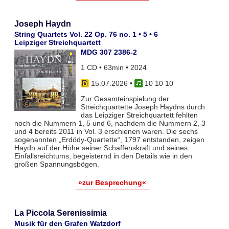
Joseph Haydn
String Quartets Vol. 22 Op. 76 no. 1 • 5 • 6
Leipziger Streichquartett
MDG 307 2386-2
1 CD • 63min • 2024
15.07.2026
•
10 10 10
Zur Gesamteinspielung der
Streichquartette Joseph Haydns durch
das Leipziger Streichquartett fehlten
noch die Nummern 1, 5 und 6, nachdem die Nummern 2, 3
und 4 bereits 2011 in Vol. 3 erschienen waren. Die sechs
sogenannten „Erdödy-Quartette“, 1797 entstanden, zeigen
Haydn auf der Höhe seiner Schaffenskraft und seines
Einfallsreichtums, begeisternd in den Details wie in den
großen Spannungsbögen.
»zur Besprechung«
La Piccola Serenissimia
Musik für den Grafen Watzdorf