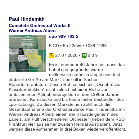
Paul Hindemith
Complete Orchestral Works II
Werner Andreas Albert
cpo 999 783-2
5 CD • 5h 22min • 1089-1995
27.07.2026
•
9 8 9
Es ist nunmehr 40 Jahre her, dass das
Label cpo gegründet wurde –
mittlerweile natürlich längst eine fest
etablierte Größe am Markt, speziell in Sachen
Repertoireraritäten. Diesen Ruf hat sich die „Osnabrücker
Klassikproduktion“ nicht zuletzt mit einer Reihe von
ambitionierten Aufnahmeprojekten in den 1990er Jahren
erarbeitet, Kernstücke und bis heute fester Bestandteil des
cpo-Katalogs. Zu diesen Marksteinen zählt auch die
Gesamtaufnahme der Orchesterwerke Paul Hindemiths mit
Werner Andreas Albert, einem der „Hausdirigenten“ des
Labels, am Pult verschiedener Orchester (neben dem RSO
Frankfurt vier aus seiner zweiten Heimat Australien). Jetzt
werden diese Aufnahmen in drei Boxen wiederveröffentlicht.