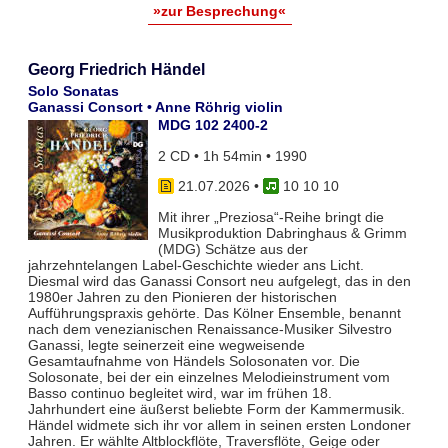
»zur Besprechung«
Georg Friedrich Händel
Solo Sonatas
Ganassi Consort • Anne Röhrig violin
MDG 102 2400-2
2 CD • 1h 54min • 1990
21.07.2026
•
10 10 10
Mit ihrer „Preziosa“-Reihe bringt die
Musikproduktion Dabringhaus & Grimm
(MDG) Schätze aus der
jahrzehntelangen Label-Geschichte wieder ans Licht.
Diesmal wird das Ganassi Consort neu aufgelegt, das in den
1980er Jahren zu den Pionieren der historischen
Aufführungspraxis gehörte. Das Kölner Ensemble, benannt
nach dem venezianischen Renaissance-Musiker Silvestro
Ganassi, legte seinerzeit eine wegweisende
Gesamtaufnahme von Händels Solosonaten vor. Die
Solosonate, bei der ein einzelnes Melodieinstrument vom
Basso continuo begleitet wird, war im frühen 18.
Jahrhundert eine äußerst beliebte Form der Kammermusik.
Händel widmete sich ihr vor allem in seinen ersten Londoner
Jahren. Er wählte Altblockflöte, Traversflöte, Geige oder