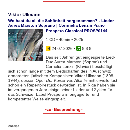
Viktor Ullmann
Wo hast du all die Schönheit hergenommen? - Lieder
Aurea Marston Soprano | Conrnelia Lenzin Piano
Prospero Classical PROSP0144
1 CD • 40min • 2025
24.07.2026
•
8 8 8
Das seit Jahren gut eingespielte Lied-
Duo Aurea Marston (Sopran) und
Cornelia Lenzin (Klavier) beschäftigt
sich schon lange mit dem Liedschaffen des in Auschwitz
ermordeten jüdischen Komponisten Viktor Ullmann (1898-
1944), dessen Oper
Der Kaiser von Atlantis
mittlerweile fast
schon ein Repertoirestück geworden ist. In Riga haben sie
im vergangenen Jahr einige seiner Lieder und Zyklen für
das Schweizer Label Prospero in engagierter und
kompetenter Weise eingespielt.
»zur Besprechung«
Anzeige