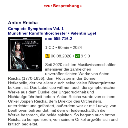
»zur Besprechung«
Anton Reicha
Complete Symphonies Vol. 1
Münchner Rundfunkorchester • Valentin Egel
cpo 555 716-2
1 CD • 60min • 2024
06.08.2026
•
9 9 9
Seit 2020 sichten Musikwissenschaftler
intensiver die zahlreichen
unveröffentlichten Werke von Anton
Reicha (1770-1836), dem Flötisten in der Bonner
Hofkapelle, der vor allem durch seine vielen Bläserquintette
bekannt ist. Das Label cpo will nun auch die symphonischen
Werke aus dem Dunkel der Ungedrucktheit und
Nichtaufgeführtheit heben. Anton Reicha wurde von seinem
Onkel Jospeh Reicha, dem Direktor des Orchesters,
unterrichtet und gefördert, außerdem war er mit Ludwig van
Beethoven befreundet, mit dem er leidenschaftlich die
Werke besprach, die beide spielten. So begann auch Anton
Reicha zu komponieren, von seinem Onkel argwöhnisch und
kritisch begleitet.