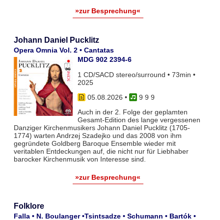
»zur Besprechung«
Johann Daniel Pucklitz
Opera Omnia Vol. 2 • Cantatas
MDG 902 2394-6
1 CD/SACD stereo/surround • 73min •
2025
05.08.2026
•
9 9 9
Auch in der 2. Folge der geplamten
Gesamt-Edition des lange vergessenen
Danziger Kirchenmusikers Johann Daniel Pucklitz (1705-
1774) warten Andrzej Szadejko und das 2008 von ihm
gegründete Goldberg Baroque Ensemble wieder mit
veritablen Entdeckungen auf, die nicht nur für Liebhaber
barocker Kirchenmusik von Interesse sind.
»zur Besprechung«
Folklore
Falla • N. Boulanger •Tsintsadze • Schumann • Bartók •