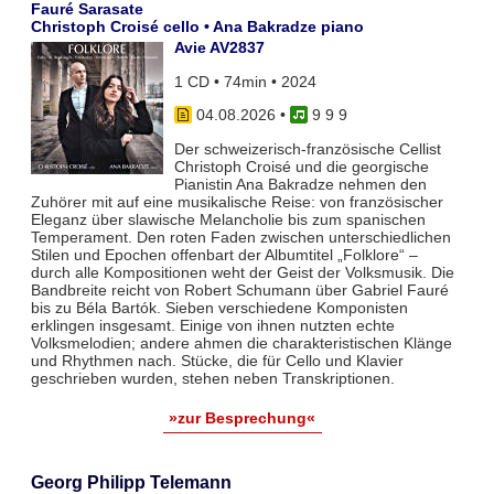
Fauré Sarasate
Christoph Croisé cello • Ana Bakradze piano
Avie AV2837
1 CD • 74min • 2024
04.08.2026
•
9 9 9
Der schweizerisch-französische Cellist
Christoph Croisé und die georgische
Pianistin Ana Bakradze nehmen den
Zuhörer mit auf eine musikalische Reise: von französischer
Eleganz über slawische Melancholie bis zum spanischen
Temperament. Den roten Faden zwischen unterschiedlichen
Stilen und Epochen offenbart der Albumtitel „Folklore“ –
durch alle Kompositionen weht der Geist der Volksmusik. Die
Bandbreite reicht von Robert Schumann über Gabriel Fauré
bis zu Béla Bartók. Sieben verschiedene Komponisten
erklingen insgesamt. Einige von ihnen nutzten echte
Volksmelodien; andere ahmen die charakteristischen Klänge
und Rhythmen nach. Stücke, die für Cello und Klavier
geschrieben wurden, stehen neben Transkriptionen.
»zur Besprechung«
Georg Philipp Telemann