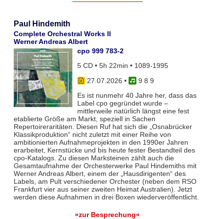
Paul Hindemith
Complete Orchestral Works II
Werner Andreas Albert
cpo 999 783-2
5 CD • 5h 22min • 1089-1995
27.07.2026
•
9 8 9
Es ist nunmehr 40 Jahre her, dass das
Label cpo gegründet wurde –
mittlerweile natürlich längst eine fest
etablierte Größe am Markt, speziell in Sachen
Repertoireraritäten. Diesen Ruf hat sich die „Osnabrücker
Klassikproduktion“ nicht zuletzt mit einer Reihe von
ambitionierten Aufnahmeprojekten in den 1990er Jahren
erarbeitet, Kernstücke und bis heute fester Bestandteil des
cpo-Katalogs. Zu diesen Marksteinen zählt auch die
Gesamtaufnahme der Orchesterwerke Paul Hindemiths mit
Werner Andreas Albert, einem der „Hausdirigenten“ des
Labels, am Pult verschiedener Orchester (neben dem RSO
Frankfurt vier aus seiner zweiten Heimat Australien). Jetzt
werden diese Aufnahmen in drei Boxen wiederveröffentlicht.
»zur Besprechung«