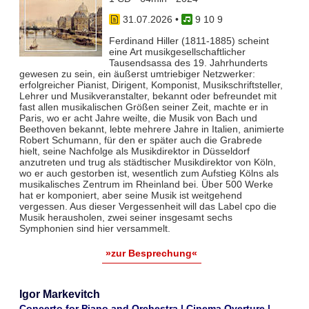
31.07.2026
•
9 10 9
Ferdinand Hiller (1811-1885) scheint
eine Art musikgesellschaftlicher
Tausendsassa des 19. Jahrhunderts
gewesen zu sein, ein äußerst umtriebiger Netzwerker:
erfolgreicher Pianist, Dirigent, Komponist, Musikschriftsteller,
Lehrer und Musikveranstalter, bekannt oder befreundet mit
fast allen musikalischen Größen seiner Zeit, machte er in
Paris, wo er acht Jahre weilte, die Musik von Bach und
Beethoven bekannt, lebte mehrere Jahre in Italien, animierte
Robert Schumann, für den er später auch die Grabrede
hielt, seine Nachfolge als Musikdirektor in Düsseldorf
anzutreten und trug als städtischer Musikdirektor von Köln,
wo er auch gestorben ist, wesentlich zum Aufstieg Kölns als
musikalisches Zentrum im Rheinland bei. Über 500 Werke
hat er komponiert, aber seine Musik ist weitgehend
vergessen. Aus dieser Vergessenheit will das Label cpo die
Musik herausholen, zwei seiner insgesamt sechs
Symphonien sind hier versammelt.
»zur Besprechung«
Igor Markevitch
Concerto for Piano and Orchestra | Cinema Overture |