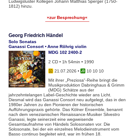
Ludwigsluster Kollegen Johann Matthias Sperger (1750-
1812) hinzu.
»zur Besprechung«
Georg Friedrich Händel
Solo Sonatas
Ganassi Consort • Anne Röhrig violin
MDG 102 2400-2
2 CD • 1h 54min • 1990
21.07.2026
•
10 10 10
Mit ihrer „Preziosa“-Reihe bringt die
Musikproduktion Dabringhaus & Grimm
(MDG) Schätze aus der
jahrzehntelangen Label-Geschichte wieder ans Licht.
Diesmal wird das Ganassi Consort neu aufgelegt, das in den
1980er Jahren zu den Pionieren der historischen
Aufführungspraxis gehörte. Das Kölner Ensemble, benannt
nach dem venezianischen Renaissance-Musiker Silvestro
Ganassi, legte seinerzeit eine wegweisende
Gesamtaufnahme von Händels Solosonaten vor. Die
Solosonate, bei der ein einzelnes Melodieinstrument vom
Basso continuo begleitet wird, war im frühen 18.