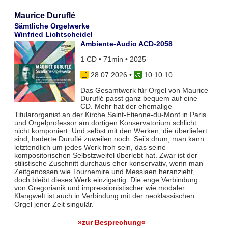
Maurice Duruflé
Sämtliche Orgelwerke
Winfried Lichtscheidel
Ambiente-Audio ACD-2058
1 CD • 71min • 2025
28.07.2026
•
10 10 10
Das Gesamtwerk für Orgel von Maurice
Duruflé passt ganz bequem auf eine
CD. Mehr hat der ehemalige
Titularorganist an der Kirche Saint-Etienne-du-Mont in Paris
und Orgelprofessor am dortigen Konservatorium schlicht
nicht komponiert. Und selbst mit den Werken, die überliefert
sind, haderte Duruflé zuweilen noch. Sei’s drum, man kann
letztendlich um jedes Werk froh sein, das seine
kompositorischen Selbstzweifel überlebt hat. Zwar ist der
stilistische Zuschnitt durchaus eher konservativ, wenn man
Zeitgenossen wie Tournemire und Messiaen heranzieht,
doch bleibt dieses Werk einzigartig. Die enge Verbindung
von Gregorianik und impressionistischer wie modaler
Klangwelt ist auch in Verbindung mit der neoklassischen
Orgel jener Zeit singulär.
»zur Besprechung«