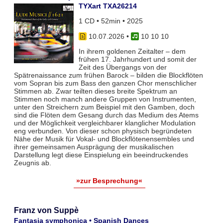
TYXart TXA26214
1 CD • 52min • 2025
10.07.2026
•
10 10 10
In ihrem goldenen Zeitalter – dem
frühen 17. Jahrhundert und somit der
Zeit des Übergangs von der
Spätrenaissance zum frühen Barock – bilden die Blockflöten
vom Sopran bis zum Bass den ganzen Chor menschlicher
Stimmen ab. Zwar teil­ten dieses breite Spektrum an
Stimmen noch manch andere Gruppen von Instrumenten,
unter den Streichern zum Bei­spiel mit den Gamben, doch
sind die Flöten dem Gesang durch das Medium des Atems
und der Möglichkeit vergleich­barer klanglicher Modulation
eng verbunden. Von dieser schon physisch begründeten
Nähe der Musik für Vokal- und Blockflö­tenensembles und
ihrer gemeinsamen Ausprägung der musikalischen
Darstellung legt diese Einspielung ein beeindruckendes
Zeugnis ab.
»zur Besprechung«
Franz von Suppè
Fantasia symphonica • Spanish Dances