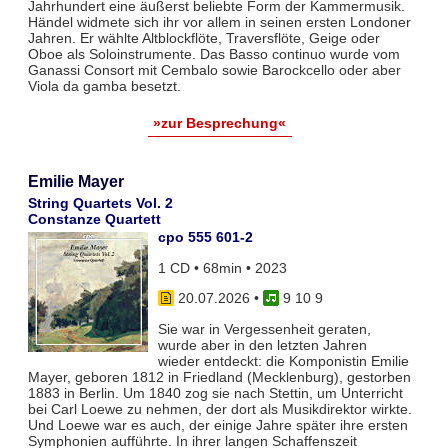
Jahrhundert eine äußerst beliebte Form der Kammermusik.
Händel widmete sich ihr vor allem in seinen ersten Londoner
Jahren. Er wählte Altblockflöte, Traversflöte, Geige oder
Oboe als Soloinstrumente. Das Basso continuo wurde vom
Ganassi Consort mit Cembalo sowie Barockcello oder aber
Viola da gamba besetzt.
»zur Besprechung«
Emilie Mayer
String Quartets Vol. 2
Constanze Quartett
cpo 555 601-2
1 CD • 68min • 2023
20.07.2026
•
9 10 9
Sie war in Vergessenheit geraten,
wurde aber in den letzten Jahren
wieder entdeckt: die Komponistin Emilie
Mayer, geboren 1812 in Friedland (Mecklenburg), gestorben
1883 in Berlin. Um 1840 zog sie nach Stettin, um Unterricht
bei Carl Loewe zu nehmen, der dort als Musikdirektor wirkte.
Und Loewe war es auch, der einige Jahre später ihre ersten
Symphonien aufführte. In ihrer langen Schaffenszeit