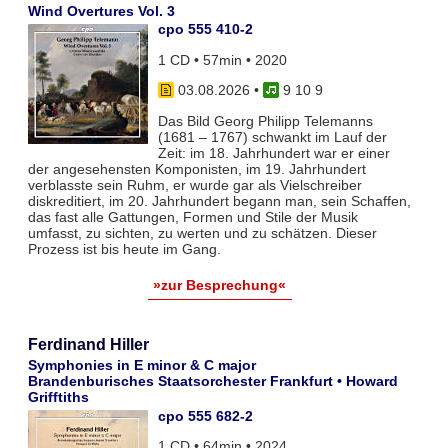
Wind Overtures Vol. 3
cpo 555 410-2
1 CD • 57min • 2020
03.08.2026
•
9 10 9
Das Bild Georg Philipp Telemanns
(1681 – 1767) schwankt im Lauf der
Zeit: im 18. Jahrhundert war er einer
der angesehensten Komponisten, im 19. Jahrhundert
verblasste sein Ruhm, er wurde gar als Vielschreiber
diskreditiert, im 20. Jahrhundert begann man, sein Schaffen,
das fast alle Gattungen, Formen und Stile der Musik
umfasst, zu sichten, zu werten und zu schätzen. Dieser
Prozess ist bis heute im Gang.
»zur Besprechung«
Ferdinand Hiller
Symphonies in E minor & C major
Brandenburisches Staatsorchester Frankfurt • Howard
Grifftiths
cpo 555 682-2
1 CD • 64min • 2024