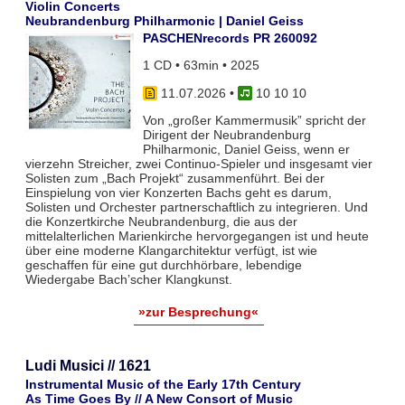
Violin Concerts
Neubrandenburg Philharmonic | Daniel Geiss
PASCHENrecords PR 260092
1 CD • 63min • 2025
11.07.2026
•
10 10 10
Von „großer Kammermusik” spricht der
Dirigent der Neubrandenburg
Philharmonic, Daniel Geiss, wenn er
vierzehn Streicher, zwei Continuo-Spieler und insgesamt vier
Solisten zum „Bach Projekt“ zusammenführt. Bei der
Einspielung von vier Konzerten Bachs geht es darum,
Solisten und Orchester partnerschaftlich zu integrieren. Und
die Konzertkirche Neubrandenburg, die aus der
mittelalterlichen Marienkirche hervorgegangen ist und heute
über eine moderne Klangarchitektur verfügt, ist wie
geschaffen für eine gut durchhörbare, lebendige
Wiedergabe Bach’scher Klangkunst.
»zur Besprechung«
Ludi Musici // 1621
Instrumental Music of the Early 17th Century
As Time Goes By // A New Consort of Music