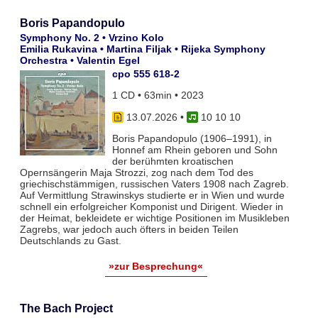
Boris Papandopulo
Symphony No. 2 • Vrzino Kolo
Emilia Rukavina • Martina Filjak • Rijeka Symphony
Orchestra • Valentin Egel
cpo 555 618-2
1 CD • 63min • 2023
13.07.2026
•
10 10 10
Boris Papandopulo (1906–1991), in
Honnef am Rhein geboren und Sohn
der berühmten kroatischen
Opernsängerin Maja Strozzi, zog nach dem Tod des
griechischstämmigen, russischen Vaters 1908 nach Zagreb.
Auf Vermittlung Strawinskys studierte er in Wien und wurde
schnell ein erfolgreicher Komponist und Dirigent. Wieder in
der Heimat, bekleidete er wichtige Positionen im Musikleben
Zagrebs, war jedoch auch öfters in beiden Teilen
Deutschlands zu Gast.
»zur Besprechung«
The Bach Project