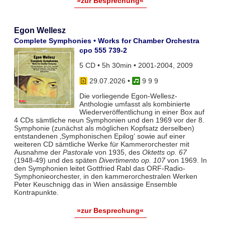
»zur Besprechung«
Egon Wellesz
Complete Symphonies • Works for Chamber Orchestra
cpo 555 739-2
5 CD • 5h 30min • 2001-2004, 2009
29.07.2026
•
9 9 9
Die vorliegende Egon-Wellesz-
Anthologie umfasst als kombinierte
Wiederveröffentlichung in einer Box auf
4 CDs sämtliche neun Symphonien und den 1969 vor der 8.
Symphonie (zunächst als möglichen Kopfsatz derselben)
entstandenen ‚Symphonischen Epilog‘ sowie auf einer
weiteren CD sämtliche Werke für Kammerorchester mit
Ausnahme der
Pastorale
von 1935, des
Oktetts op. 67
(1948-49) und des späten
Divertimento op. 107
von 1969. In
den Symphonien leitet Gottfried Rabl das ORF-Radio-
Symphonieorchester, in den kammerorchestralen Werken
Peter Keuschnigg das in Wien ansässige Ensemble
Kontrapunkte.
»zur Besprechung«