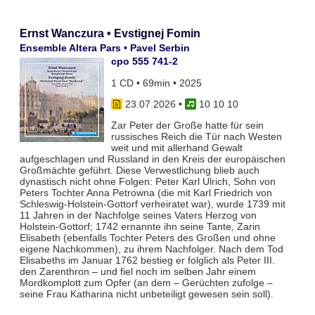
Ernst Wanczura • Evstignej Fomin
Ensemble Altera Pars • Pavel Serbin
cpo 555 741-2
1 CD • 69min • 2025
23.07.2026
•
10 10 10
Zar Peter der Große hatte für sein
russisches Reich die Tür nach Westen
weit und mit allerhand Gewalt
aufgeschlagen und Russland in den Kreis der europäischen
Großmächte geführt. Diese Verwestlichung blieb auch
dynastisch nicht ohne Folgen: Peter Karl Ulrich, Sohn von
Peters Tochter Anna Petrowna (die mit Karl Friedrich von
Schleswig-Holstein-Gottorf verheiratet war), wurde 1739 mit
11 Jahren in der Nachfolge seines Vaters Herzog von
Holstein-Gottorf; 1742 ernannte ihn seine Tante, Zarin
Elisabeth (ebenfalls Tochter Peters des Großen und ohne
eigene Nachkommen), zu ihrem Nachfolger. Nach dem Tod
Elisabeths im Januar 1762 bestieg er folglich als Peter III.
den Zarenthron – und fiel noch im selben Jahr einem
Mordkomplott zum Opfer (an dem – Gerüchten zufolge –
seine Frau Katharina nicht unbeteiligt gewesen sein soll).