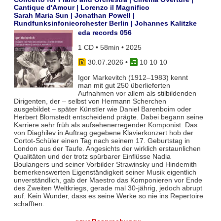
Cantique d'Amour | Lorenzo il Magnifico
Sarah Maria Sun | Jonathan Powell |
Rundfunksinfonieorchester Berlin | Johannes Kalitzke
eda records 056
1 CD • 58min • 2025
30.07.2026
•
10 10 10
Igor Markevitch (1912–1983) kennt
man mit gut 250 überlieferten
Aufnahmen vor allem als stilbildenden
Dirigenten, der – selbst von Hermann Scherchen
ausgebildet – später Künstler wie Daniel Barenboim oder
Herbert Blomstedt entscheidend prägte. Dabei begann seine
Karriere sehr früh als aufsehenerregender Komponist. Das
von Diaghilev in Auftrag gegebene Klavierkonzert hob der
Cortot-Schüler einen Tag nach seinem 17. Geburtstag in
London aus der Taufe. Angesichts der wirklich erstaunlichen
Qualitäten und der trotz spürbarer Einflüsse Nadia
Boulangers und seiner Vorbilder Strawinsky und Hindemith
bemerkenswerten Eigenständigkeit seiner Musik eigentlich
unverständlich, gab der Maestro das Komponieren vor Ende
des Zweiten Weltkriegs, gerade mal 30-jährig, jedoch abrupt
auf. Kein Wunder, dass es seine Werke so nie ins Repertoire
schafften.