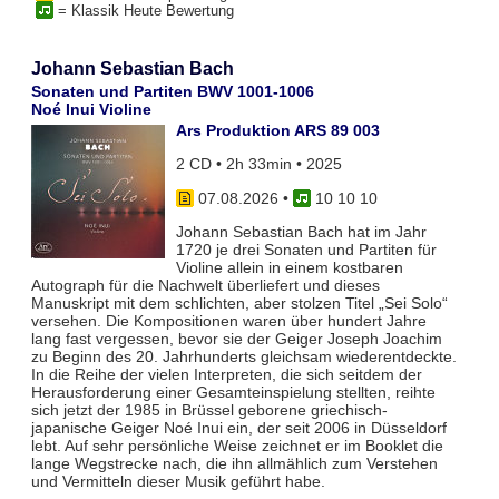
= Klassik Heute Bewertung
Johann Sebastian Bach
Sonaten und Partiten BWV 1001-1006
Noé Inui Violine
Ars Produktion ARS 89 003
2 CD • 2h 33min • 2025
07.08.2026
•
10 10 10
Johann Sebastian Bach hat im Jahr
1720 je drei Sonaten und Partiten für
Violine allein in einem kostbaren
Autograph für die Nachwelt überliefert und dieses
Manuskript mit dem schlichten, aber stolzen Titel „Sei Solo“
versehen. Die Kompositionen waren über hundert Jahre
lang fast vergessen, bevor sie der Geiger Joseph Joachim
zu Beginn des 20. Jahrhunderts gleichsam wiederentdeckte.
In die Reihe der vielen Interpreten, die sich seitdem der
Herausforderung einer Gesamteinspielung stellten, reihte
sich jetzt der 1985 in Brüssel geborene griechisch-
japanische Geiger Noé Inui ein, der seit 2006 in Düsseldorf
lebt. Auf sehr persönliche Weise zeichnet er im Booklet die
lange Wegstrecke nach, die ihn allmählich zum Verstehen
und Vermitteln dieser Musik geführt habe.