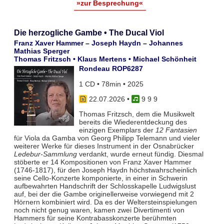
»zur Besprechung«
Die herzogliche Gambe • The Ducal Viol
Franz Xaver Hammer – Joseph Haydn – Johannes
Mathias Sperger
Thomas Fritzsch • Klaus Mertens • Michael Schönheit
Rondeau ROP6287
1 CD • 78min • 2025
22.07.2026
•
9 9 9
Thomas Fritzsch, dem die Musikwelt
bereits die Wiederentdeckung des
einzigen Exemplars der
12 Fantasien
für Viola da Gamba von Georg Philipp Telemann und vieler
weiterer Werke für dieses Instrument in der Osnabrücker
Ledebur-Sammlung
verdankt, wurde erneut fündig. Diesmal
stöberte er 14 Kompositionen von Franz Xaver Hammer
(1746-1817), für den Joseph Haydn höchstwahrscheinlich
seine Cello-Konzerte komponierte, in einer in Schwerin
aufbewahrten Handschrift der Schlosskapelle Ludwigslust
auf, bei der die Gambe originellerweise vorwiegend mit 2
Hörnern kombiniert wird. Da es der Weltersteinspielungen
noch nicht genug waren, kamen zwei Divertimenti von
Hammers für seine Kontrabasskonzerte berühmten