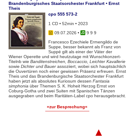
Brandenburgisches Staatsorchester Frankfurt • Ernst
Theis
cpo 555 573-2
1 CD • 52min • 2023
09.07.2026
•
9 9 9
Francesco Ezechiele Ermengildo de
Suppe, besser bekannt als Franz von
Suppé gilt als einer der Väter der
Wiener Operette und wird heutzutage mit Wunschkonzert-
Titelnb wie
Banditenstreichen, Boccaccio, Leichter Kavallerie
sowie
Dichter und Bauer
assoziiert, wobei sich hauptsächlich
die Ouvertüren noch einer gewissen Präsenz erfreuen. Ernst
Theis und das Brandenburgische Staatsorchester Frankfurt
haben jetzt als absolutes Kuriosum dessen
Fantasia
simphonia
über Themen S. K. Hoheit Herzog Ernst von
Coburg-Gotha und zwei Suiten mit Spanischen Tänzen
ausgegraben und beim Raritäten-Label cpo herausgebracht.
»zur Besprechung«
▲