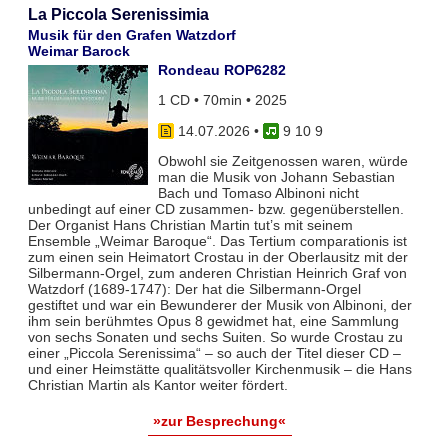
La Piccola Serenissimia
Musik für den Grafen Watzdorf
Weimar Barock
Rondeau ROP6282
1 CD • 70min • 2025
14.07.2026
•
9 10 9
Obwohl sie Zeitgenossen waren, würde
man die Musik von Johann Sebastian
Bach und Tomaso Albinoni nicht
unbedingt auf einer CD zusammen- bzw. gegenüberstellen.
Der Organist Hans Christian Martin tut’s mit seinem
Ensemble „Weimar Baroque“. Das Tertium comparationis ist
zum einen sein Heimatort Crostau in der Oberlausitz mit der
Silbermann-Orgel, zum anderen Christian Heinrich Graf von
Watzdorf (1689-1747): Der hat die Silbermann-Orgel
gestiftet und war ein Bewunderer der Musik von Albinoni, der
ihm sein berühmtes Opus 8 gewidmet hat, eine Sammlung
von sechs Sonaten und sechs Suiten. So wurde Crostau zu
einer „Piccola Serenissima“ – so auch der Titel dieser CD –
und einer Heimstätte qualitätsvoller Kirchenmusik – die Hans
Christian Martin als Kantor weiter fördert.
»zur Besprechung«