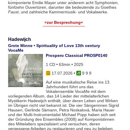
komponierte Emilie Mayer unter anderem acht Symphonien,
fünfzehn Ouvertüren, darunter die bedeutende zu Goethes
Faust
, und zahlreiche Kammermusik- und Vokalwerke.
»zur Besprechung«
Hadewijch
Grote Minne • Spirituality of Love 13th century
VocaMe
Prospero Classical PROSP0140
1 CD • 63min • 2025
17.07.2026
•
9 9 9
Auf eine musikalische Reise ins 13.
Jahrhundert führt uns das
Vokalensemble VocaMe mit dem
vorliegenden Album, das 14 Lieder der mittelalterlichen
Mystikerin Hadewijch enthält, über deren Leben und Wirken
im Übrigen nicht viel bekannt ist. Die vier Sängerinnen Sigrid
Hausen, Gerlinde Sämann, Petra Noskalová, Maria Hauer
und der Multi-Instrumentalist Michael Popp haben sich seit
der Gründung des Ensembles (2008) auf Komponistinnen
des Mittelalters spezialisiert und versuchen, deren
vergessene Arbeiten zu restaurieren und neu zu beleben.