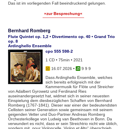
Das ist im vorliegenden Fall beeindruckend gelungen.
»zur Besprechung«
Bernhard Romberg
Flute Quintet op. 1,2 • Divertimento op. 40 • Grand Trio
op. 8
Ardinghello Ensemble
cpo 555 598-2
1 CD • 75min • 2021
16.07.2026
•
9 9 9
Dass Ardinghello Ensemble, welches
sich bereits erfolgreich mit der
Kammermusik für Flöte und Streicher
von Adalbert Gyrowetz und Ferdinand Ries
auseinandergesetzt hat, widmet sich in seiner neuesten
Einspielung dem diesbezüglichen Schaffen von Bernhard
Romberg (1767-1841). Dieser war einer der bedeutendsten
Cellisten seiner Generation sowie gemeinsam mit seinem
geigenden Vetter und Duo-Partner Andreas Romberg
Orchesterkollege von Ludwig van Beethoven in Bonn. Da
verwundert es nicht, dass er sein Streichtrio nicht wie üblich,
sondern mit „pour Violoncelle, Violon et Alto“ überschrieb.