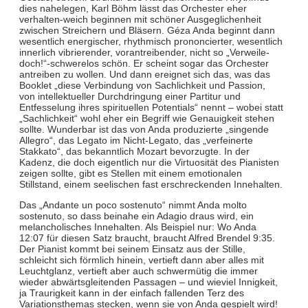
dies nahelegen, Karl Böhm lässt das Orchester eher
verhalten-weich beginnen mit schöner Ausgeglichenheit
zwischen Streichern und Bläsern. Géza Anda beginnt dann
wesentlich energischer, rhythmisch prononcierter, wesentlich
innerlich vibrierender, vorantreibender, nicht so „Verweile-
doch!“-schwerelos schön. Er scheint sogar das Orchester
antreiben zu wollen. Und dann ereignet sich das, was das
Booklet „diese Verbindung von Sachlichkeit und Passion,
von intellektueller Durchdringung einer Partitur und
Entfesselung ihres spirituellen Potentials“ nennt – wobei statt
„Sachlichkeit“ wohl eher ein Begriff wie Genauigkeit stehen
sollte. Wunderbar ist das von Anda produzierte „singende
Allegro“, das Legato im Nicht-Legato, das „verfeinerte
Stakkato“, das bekanntlich Mozart bevorzugte. In der
Kadenz, die doch eigentlich nur die Virtuosität des Pianisten
zeigen sollte, gibt es Stellen mit einem emotionalen
Stillstand, einem seelischen fast erschreckenden Innehalten.
Das „Andante un poco sostenuto“ nimmt Anda molto
sostenuto, so dass beinahe ein Adagio draus wird, ein
melancholisches Innehalten. Als Beispiel nur: Wo Anda
12:07 für diesen Satz braucht, braucht Alfred Brendel 9:35.
Der Pianist kommt bei seinem Einsatz aus der Stille,
schleicht sich förmlich hinein, vertieft dann aber alles mit
Leuchtglanz, vertieft aber auch schwermütig die immer
wieder abwärtsgleitenden Passagen – und wieviel Innigkeit,
ja Traurigkeit kann in der einfach fallenden Terz des
Variationsthemas stecken, wenn sie von Anda gespielt wird!