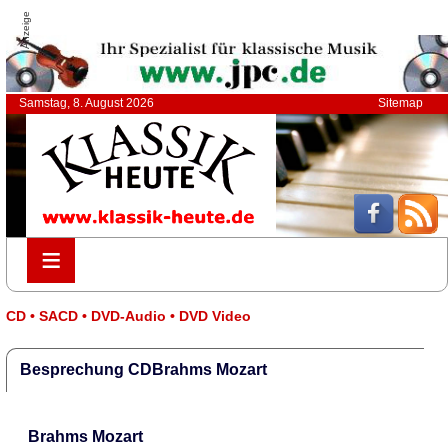
Anzeige
Samstag, 8. August 2026
Sitemap
≡
≡
CD • SACD • DVD-Audio • DVD Video
Besprechung CDBrahms Mozart
Brahms Mozart