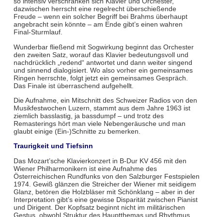
so intensiv verschränken sich Klavier und Orchester,
dazwischen herrscht eine regelrecht überschießende
Freude – wenn ein solcher Begriff bei Brahms überhaupt
angebracht sein könnte – am Ende gibt’s einen wahren
Final-Sturmlauf.
Wunderbar fließend mit Sogwirkung beginnt das Orchester
den zweiten Satz, worauf das Klavier bedeutungsvoll und
nachdrücklich „redend“ antwortet und dann weiter singend
und sinnend dialogisiert. Wo also vorher ein gemeinsames
Ringen herrschte, folgt jetzt ein gemeinsames Gespräch.
Das Finale ist überraschend aufgehellt.
Die Aufnahme, ein Mitschnitt des Schweizer Radios von den
Musikfestwochen Luzern, stammt aus dem Jahre 1963 ist
ziemlich basslastig, ja bassdumpf – und trotz des
Remasterings hört man viele Nebengeräusche und man
glaubt einige (Ein-)Schnitte zu bemerken.
Traurigkeit und Tiefsinn
Das Mozart’sche Klavierkonzert in B-Dur KV 456 mit den
Wiener Philharmonikern ist eine Aufnahme des
Österreichischen Rundfunks von den Salzburger Festspielen
1974. Gewiß glänzen die Streicher der Wiener mit seidigem
Glanz, betören die Holzbläser mit Schönklang – aber in der
Interpretation gibt’s eine gewisse Disparität zwischen Pianist
und Dirigent. Der Kopfsatz beginnt nicht im militärischen
Gestus, obwohl Struktur des Hauptthemas und Rhythmus