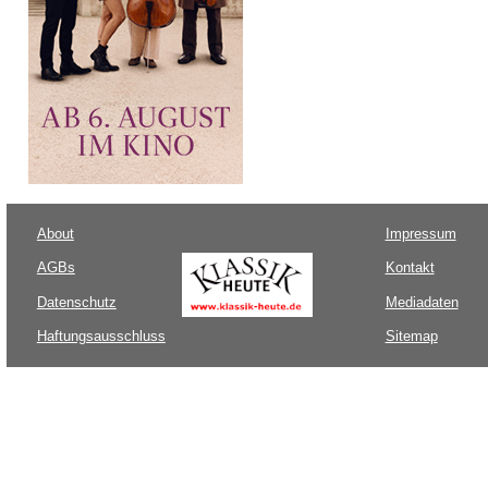
About
Impressum
AGBs
Kontakt
Datenschutz
Mediadaten
Haftungsausschluss
Sitemap