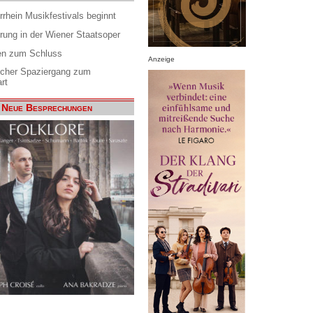
rrhein Musikfestivals beginnt
rung in der Wiener Staatsoper
en zum Schluss
Anzeige
scher Spaziergang zum
rt
Neue Besprechungen