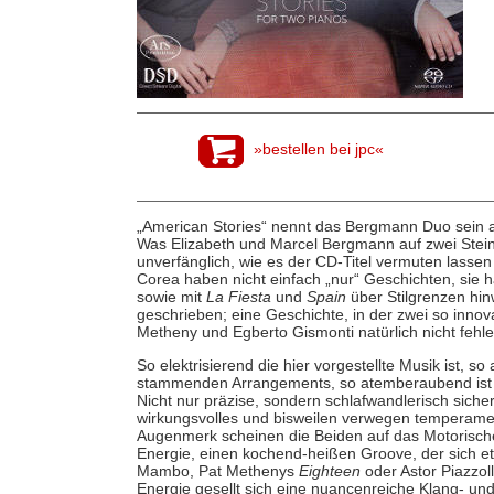
»bestellen bei jpc«
„American Stories“ nennt das Bergmann Duo sein 
Was Elizabeth und Marcel Bergmann auf zwei Steinwa
unverfänglich, wie es der CD-Titel vermuten lassen
Corea haben nicht einfach „nur“ Geschichten, sie 
sowie mit
La Fiesta
und
Spain
über Stilgrenzen hin
geschrieben; eine Geschichte, in der zwei so inno
Metheny und Egberto Gismonti natürlich nicht fehle
So elektrisierend die hier vorgestellte Musik ist,
stammenden Arrangements, so atemberaubend ist d
Nicht nur präzise, sondern schlafwandlerisch sic
wirkungsvolles und bisweilen verwegen temperament
Augenmerk scheinen die Beiden auf das Motorische 
Energie, einen kochend-heißen Groove, der sich e
Mambo, Pat Methenys
Eighteen
oder Astor Piazzol
Energie gesellt sich eine nuancenreiche Klang- u