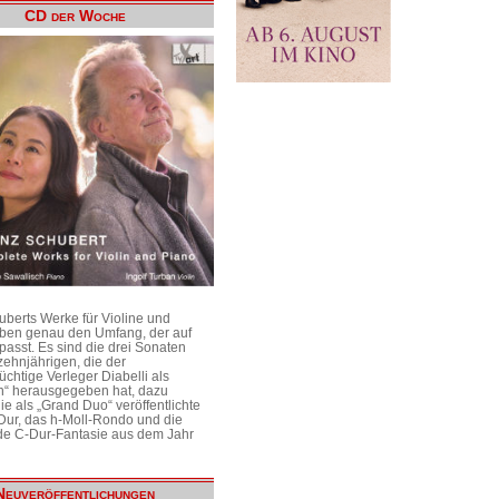
CD der Woche
uberts Werke für Violine und
aben genau den Umfang, der auf
passt. Es sind die drei Sonaten
ehnjährigen, die der
üchtige Verleger Diabelli als
n“ herausgegeben hat, dazu
e als „Grand Duo“ veröffentlichte
Dur, das h-Moll-Rondo und die
e C-Dur-Fantasie aus dem Jahr
Neuveröffentlichungen