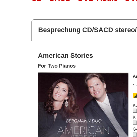
Besprechung CD/SACD stereo/
American Stories
For Two Pianos
A
1 
Kü
Kl
G