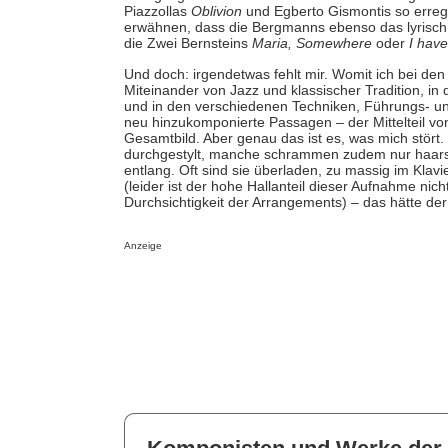
Piazzollas
Oblivion
und Egberto Gismontis so erreg
erwähnen, dass die Bergmanns ebenso das lyrisch 
die Zwei Bernsteins
Maria, Somewhere
oder
I have
Und doch: irgendetwas fehlt mir. Womit ich bei de
Miteinander von Jazz und klassischer Tradition, i
und in den verschiedenen Techniken, Führungs- und 
neu hinzukomponierte Passagen – der Mittelteil vo
Gesamtbild. Aber genau das ist es, was mich stört.
durchgestylt, manche schrammen zudem nur haars
entlang. Oft sind sie überladen, zu massig im Kla
(leider ist der hohe Hallanteil dieser Aufnahme ni
Durchsichtigkeit der Arrangements) – das hätte de
Anzeige