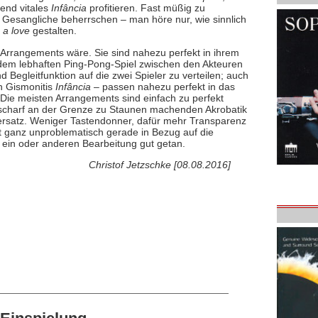
end vitales
Infância
profitieren. Fast müßig zu
Gesangliche beherrschen – man höre nur, wie sinnlich
 a love
gestalten.
n Arrangements wäre. Sie sind nahezu perfekt in ihrem
n dem lebhaften Ping-Pong-Spiel zwischen den Akteuren
Begleitfunktion auf die zwei Spieler zu verteilen; auch
n Gismonitis
Infância
– passen nahezu perfekt in das
 Die meisten Arrangements sind einfach zu perfekt
charf an der Grenze zu Staunen machenden Akrobatik
viersatz. Weniger Tastendonner, dafür mehr Transparenz
cht ganz unproblematisch gerade in Bezug auf die
r ein oder anderen Bearbeitung gut getan.
Christof Jetzschke [08.08.2016]