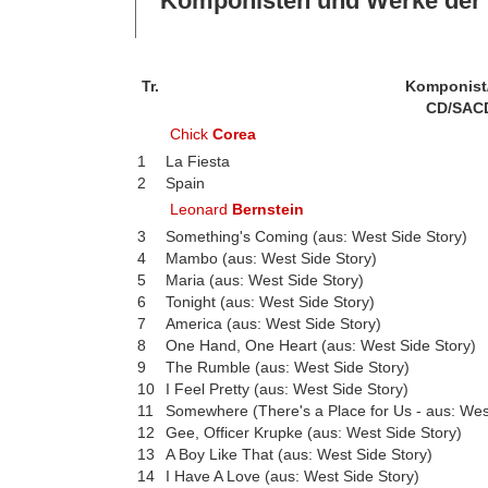
Komponisten und Werke der 
Tr.
Komponist
CD/SAC
Chick
Corea
1
La Fiesta
2
Spain
Leonard
Bernstein
3
Something's Coming (aus: West Side Story)
4
Mambo (aus: West Side Story)
5
Maria (aus: West Side Story)
6
Tonight (aus: West Side Story)
7
America (aus: West Side Story)
8
One Hand, One Heart (aus: West Side Story)
9
The Rumble (aus: West Side Story)
10
I Feel Pretty (aus: West Side Story)
11
Somewhere (There's a Place for Us - aus: Wes
12
Gee, Officer Krupke (aus: West Side Story)
13
A Boy Like That (aus: West Side Story)
14
I Have A Love (aus: West Side Story)