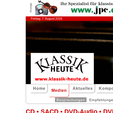
Anzeige
Freitag, 7. August 2026
Home
Aktuelles
Kompo
Medien
Besprechungen
Empfehlung
CD • SACD • DVD-Audio • DV