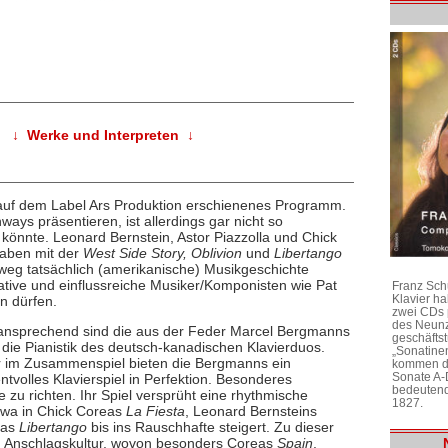
↓ Werke und Interpreten ↓
auf dem Label Ars Produktion erschienenes Programm.
ys präsentieren, ist allerdings gar nicht so
 könnte. Leonard Bernstein, Astor Piazzolla und Chick
haben mit der
West Side Story, Oblivion
und
Libertango
weg tatsächlich (amerikanische) Musikgeschichte
vative und einflussreiche Musiker/Komponisten wie Pat
Franz Sch
Klavier h
n dürfen.
zwei CDs 
des Neunz
 so ansprechend sind die aus der Feder Marcel Bergmanns
geschäftst
ie Pianistik des deutsch-kanadischen Klavierduos.
„Sonatine
her im Zusammenspiel bieten die Bergmanns ein
kommen di
Sonate A-
volles Klavierspiel in Perfektion. Besonderes
bedeutend
zu richten. Ihr Spiel versprüht eine rhythmische
1827.
twa in Chick Coreas
La Fiesta
, Leonard Bernsteins
las
Libertango
bis ins Rauschhafte steigert. Zu dieser
nd Anschlagskultur, wovon besonders Coreas
Spain
,