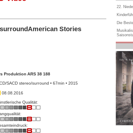
22. Niede
Kinderfüh
Die Best
surroundAmerican Stories
Musikali
Saisonsta
rs Produktion ARS 38 188
CD/SACD stereo/surround • 67min • 2015
08.08.2016
nstlerische Qualität:
angqualität:
esamteindruck: