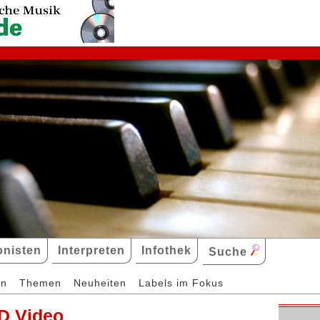
nisten
Interpreten
Infothek
Suche
en
Themen
Neuheiten
Labels im Fokus
D Video