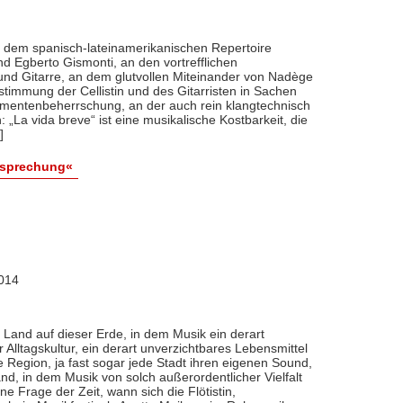
 dem spanisch-lateinamerikanischen Repertoire
 Egberto Gismonti, an den vortrefflichen
 und Gitarre, an dem glutvollen Miteinander von Nadège
stimmung der Cellistin und des Gitarristen in Sachen
umentenbeherrschung, an der auch rein klangtechnisch
La vida breve“ ist eine musikalische Kostbarkeit, die
]
esprechung«
2014
 Land auf dieser Erde, in dem Musik ein derart
 Alltagskultur, ein derart unverzichtbares Lebensmittel
e Region, ja fast sogar jede Stadt ihren eigenen Sound,
nd, in dem Musik von solch außerordentlicher Vielfalt
ne Frage der Zeit, wann sich die Flötistin,