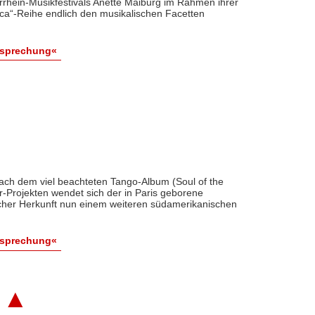
errhein-Musikfestivals Anette Maiburg im Rahmen ihrer
ca“-Reihe endlich den musikalischen Facetten
esprechung«
ach dem viel beachteten Tango-Album (Soul of the
-Projekten wendet sich der in Paris geborene
scher Herkunft nun einem weiteren südamerikanischen
esprechung«
▲