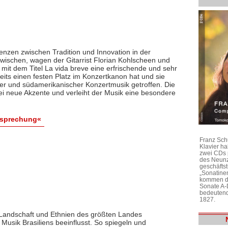
Grenzen zwischen Tradition und Innovation in der
schen, wagen der Gitarrist Florian Kohlscheen und
it dem Titel La vida breve eine erfrischende und sehr
its einen festen Platz im Konzertkanon hat und sie
her und südamerikanischer Konzertmusik getroffen. Die
i neue Akzente und verleiht der Musik eine besondere
esprechung«
Franz Sch
Klavier h
zwei CDs 
des Neunz
geschäftst
„Sonatine
kommen di
Sonate A-
bedeutend
1827.
er Landschaft und Ethnien des größten Landes
Musik Brasiliens beeinflusst. So spiegeln und