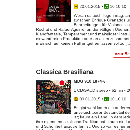
20.01.2015
•
10 10 10
Woran es auch liegen mag, an
zwischen Enrique Granados und
Bearbeitungen für Violoncello
Rochat und Rafael Aguirre, an der völligen Überein
Klangfantasie, Temperament und makelloser Instr
einwandfreien Produktion oder an allem zusammen: „
man sich auf keinen Fall entgehen lassen sollte. [...
»zur B
Classica Brasiliana
MDG 910 1874-6
1 CD/SACD stereo • 62min • 
09.01.2015
•
10 10 10
Es gibt wohl kaum ein anderes
unverzichtbarer Bestandteil der
ist; kaum ein Land, in dem jed
ihre eigene musikalische Tradition hat; kaum ein La
und Schönheit anzutreffen ist. Und so war es nur ei