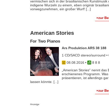
vermischen sich in der brasilianischen Kunstmusik
indigene Wurzeln zu einem, eben originär brasiliani
vorwegzunehmen, ein großer Wurf! [...]
»zur B
American Stories
For Two Pianos
Ars Produktion ARS 38 188
1 CD/SACD stereo/surround • 
08.08.2016
•
8 8 8
„American Stories“ nennt das
erschienenes Programm. Was 
präsentieren, ist allerdings ga
lassen könnte. [...]
»zur B
Anzeige