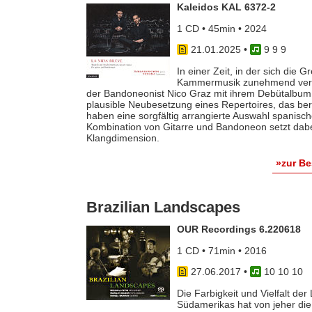
Kaleidos KAL 6372-2
1 CD • 45min • 2024
21.01.2025
•
9 9 9
In einer Zeit, in der sich die 
Kammermusik zunehmend verwi
der Bandoneonist Nico Graz mit ihrem Debütalbum m
plausible Neubesetzung eines Repertoires, das bere
haben eine sorgfältig arrangierte Auswahl spanisc
Kombination von Gitarre und Bandoneon setzt dabe
Klangdimension.
»zur B
Brazilian Landscapes
OUR Recordings 6.220618
1 CD • 71min • 2016
27.06.2017
•
10 10 10
Die Farbigkeit und Vielfalt d
Südamerikas hat von jeher die 