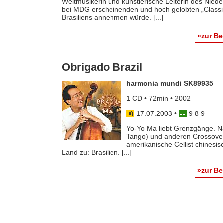
Weltmusikerin und künstlerische Leiterin des Nied
bei MDG erscheinenden und hoch gelobten „Classi
Brasiliens annehmen würde. [...]
»zur B
Obrigado Brazil
harmonia mundi SK89935
1 CD • 72min • 2002
17.07.2003
•
9 8 9
Yo-Yo Ma liebt Grenzgänge. N
Tango) und anderen Crossover
amerikanische Cellist chinesi
Land zu: Brasilien. [...]
»zur B