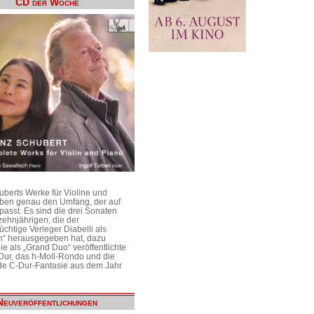
CD der Woche
uberts Werke für Violine und
aben genau den Umfang, der auf
passt. Es sind die drei Sonaten
ehnjährigen, die der
üchtige Verleger Diabelli als
n“ herausgegeben hat, dazu
e als „Grand Duo“ veröffentlichte
Dur, das h-Moll-Rondo und die
e C-Dur-Fantasie aus dem Jahr
Neuveröffentlichungen