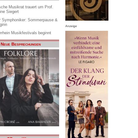
che Musikrat trauert um Prof.
ine Siegert
 Symphoniker: Sommerpause &
ginn
Anzeige
rrhein Musikfestivals beginnt
Neue Besprechungen