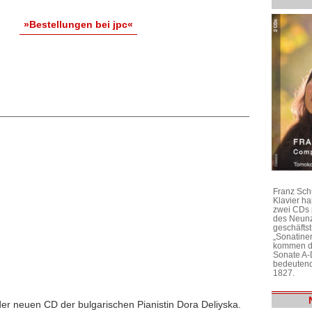
»Bestellungen bei jpc«
Franz Sch
Klavier h
zwei CDs 
des Neunz
geschäftst
„Sonatine
kommen di
Sonate A-
bedeutend
1827.
l der neuen CD der bulgarischen Pianistin Dora Deliyska.