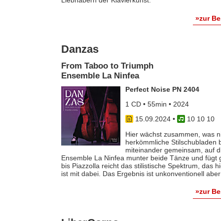
Liebhabern der Klavierkunst.
»zur B
Danzas
From Taboo to Triumph
Ensemble La Ninfea
Perfect Noise PN 2404
1 CD • 55min • 2024
15.09.2024
•
10 10 10
Hier wächst zusammen, was n
herkömmliche Stilschubladen 
miteinander gemeinsam, auf di
Ensemble La Ninfea munter beide Tänze und fügt g
bis Piazzolla reicht das stilistische Spektrum, das
ist mit dabei. Das Ergebnis ist unkonventionell abe
»zur B