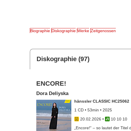
Biographie
Diskographie
Werke
Zeitgenossen
Diskographie (97)
ENCORE!
Dora Deliyska
hänssler CLASSIC HC25062
1 CD • 53min • 2025
20.02.2026
•
10 10 10
„Encore!“ – so lautet der Tite