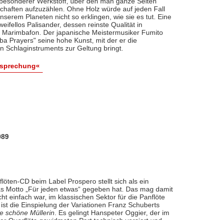
z besonderer Werkstoff, über den man ganze Seiten
schaften aufzuzählen. Ohne Holz würde auf jeden Fall
nserem Planeten nicht so erklingen, wie sie es tut. Eine
eifellos Palisander, dessen reinste Qualität in
r Marimbafon. Der japanische Meistermusiker Fumito
a Prayers" seine hohe Kunst, mit der er die
 Schlaginstruments zur Geltung bringt.
esprechung«
089
ten-CD beim Label Prospero stellt sich als ein
s Motto „Für jeden etwas“ gegeben hat. Das mag damit
 einfach war, im klassischen Sektor für die Panflöte
st die Einspielung der Variationen Franz Schuberts
e schöne Müllerin
. Es gelingt Hanspeter Oggier, der im