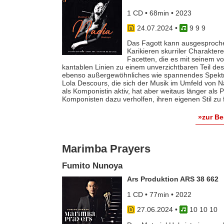
1 CD • 68min • 2023
24.07.2024
•
9 9 9
Das Fagott kann ausgesproche
Karikieren skurriler Charakter
Facetten, die es mit seinem v
kantablen Linien zu einem unverzichtbaren Teil 
ebenso außergewöhnliches wie spannendes Spektru
Lola Descours, die sich der Musik im Umfeld von N
als Komponistin aktiv, hat aber weitaus länger als
Komponisten dazu verholfen, ihren eigenen Stil zu 
»zur B
Marimba Prayers
Fumito Nunoya
Ars Produktion ARS 38 662
1 CD • 77min • 2022
27.06.2024
•
10 10 10