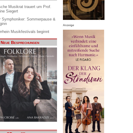
che Musikrat trauert um Prof.
ine Siegert
 Symphoniker: Sommerpause &
ginn
Anzeige
rrhein Musikfestivals beginnt
Neue Besprechungen