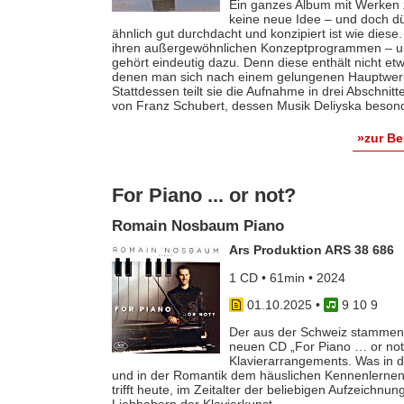
Ein ganzes Album mit Werken zu
keine neue Idee – und doch dü
ähnlich gut durchdacht und konzipiert ist wie diese
ihren außergewöhnlichen Konzeptprogrammen – und 
gehört eindeutig dazu. Denn diese enthält nicht et
denen man sich nach einem gelungenen Hauptwerk 
Stattdessen teilt sie die Aufnahme in drei Abschnit
von Franz Schubert, dessen Musik Deliyska besond
»zur B
For Piano ... or not?
Romain Nosbaum Piano
Ars Produktion ARS 38 686
1 CD • 61min • 2024
01.10.2025
•
9 10 9
Der aus der Schweiz stammend
neuen CD „For Piano … or not
Klavierarrangements. Was in 
und in der Romantik dem häuslichen Kennenlernen
trifft heute, im Zeitalter der beliebigen Aufzeichn