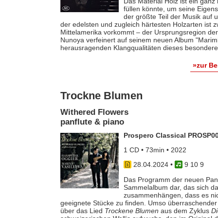
Das Material Holz ist ein gan
füllen könnte, um seine Eigen
der größte Teil der Musik auf u
der edelsten und zugleich härtesten Holzarten ist zw
Mittelamerika vorkommt – der Ursprungsregion de
Nunoya verfeinert auf seinem neuen Album "Marimb
herausragenden Klangqualitäten dieses besonderen
»zur B
Trockne Blumen
Withered Flowers
panflute & piano
Prospero Classical PROSP0
1 CD • 73min • 2022
28.04.2024
•
9 10 9
Das Programm der neuen Panflö
Sammelalbum dar, das sich da
zusammenhängen, dass es nicht
geeignete Stücke zu finden. Umso überraschender i
über das Lied
Trockene Blumen
aus dem Zyklus
Di