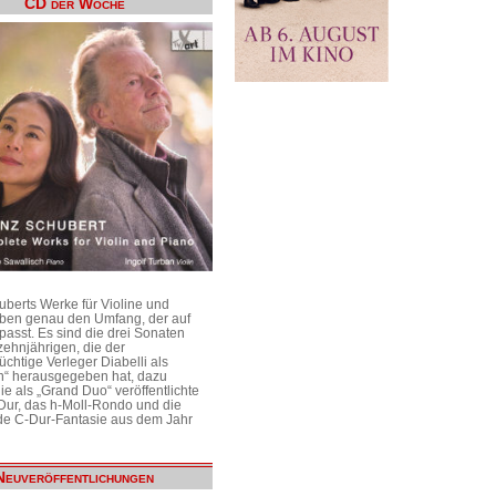
CD der Woche
uberts Werke für Violine und
aben genau den Umfang, der auf
passt. Es sind die drei Sonaten
ehnjährigen, die der
üchtige Verleger Diabelli als
n“ herausgegeben hat, dazu
e als „Grand Duo“ veröffentlichte
Dur, das h-Moll-Rondo und die
e C-Dur-Fantasie aus dem Jahr
Neuveröffentlichungen