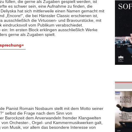
 füllen, die gerne als Zugaben gespielt werden, ist
rfte es schwer sein, eine Aufnahme zu finden, die
. Deliyska hat sich mittlerweile einen Namen gemacht mit
„Encore!“, die bei Hänssler Classic erschienen ist,
wa ausschließlich die Virtuosen- und Bravourstücke, mit
eindrucksvoll vom Publikum verabschiedet.
te ein: Im ersten Block erklingen ausschließlich Werke
ers gerne als Zugaben spielt.
esprechung«
e Pianist Romain Nosbaum stellt mit dem Motto seiner
?“ selbst die Frage nach dem Sinn von
der Barockzeit dem Anverwandeln fremder Klangwelten
 von Orchester-, Orgel- und Kammermusikwerken galt,
ung von Musik, vor allem das besondere Interesse von