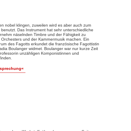
n nobel klingen, zuweilen wird es aber auch zum
e benutzt. Das Instrument hat sehr unterschiedliche
ornehm näselnden Timbre und der Fähigkeit zu
des Orchesters und der Kammermusik machen. Ein
m des Fagotts erkundet die französische Fagottistin
adia Boulanger widmet. Boulanger war nur kurze Zeit
 Professorin unzähligen Komponistinnen und
finden.
esprechung«