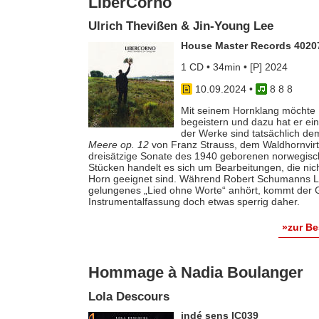
LiberCorno
Ulrich Thevißen & Jin-Young Lee
House Master Records 4020
1 CD • 34min • [P] 2024
10.09.2024
•
8 8 8
Mit seinem Hornklang möchte U
begeistern und dazu hat er e
der Werke sind tatsächlich d
Meere op. 12
von Franz Strauss, dem Waldhornvirt
dreisätzige Sonate des 1940 geborenen norwegis
Stücken handelt es sich um Bearbeitungen, die nic
Horn geeignet sind. Während Robert Schumanns 
gelungenes „Lied ohne Worte“ anhört, kommt der
Instrumentalfassung doch etwas sperrig daher.
»zur B
Hommage à Nadia Boulanger
Lola Descours
indé sens IC039