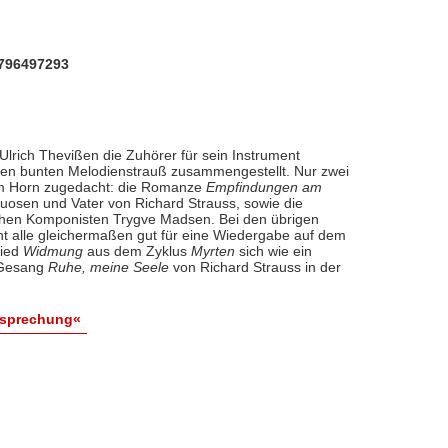
796497293
lrich Thevißen die Zuhörer für sein Instrument
inen bunten Melodienstrauß zusammengestellt. Nur zwei
em Horn zugedacht: die Romanze
Empfindungen am
uosen und Vater von Richard Strauss, sowie die
chen Komponisten Trygve Madsen. Bei den übrigen
ht alle gleichermaßen gut für eine Wiedergabe auf dem
Lied
Widmung
aus dem Zyklus
Myrten
sich wie ein
 Gesang
Ruhe, meine Seele
von Richard Strauss in der
esprechung«