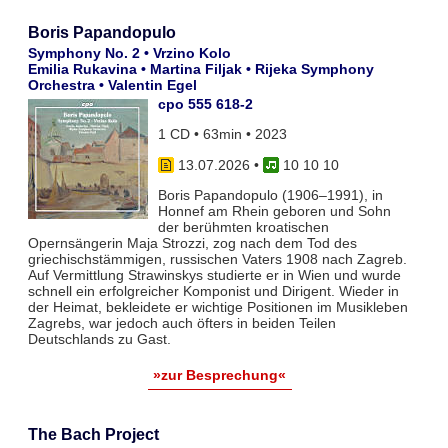
Boris Papandopulo
Symphony No. 2 • Vrzino Kolo
Emilia Rukavina • Martina Filjak • Rijeka Symphony
Orchestra • Valentin Egel
cpo 555 618-2
1 CD • 63min • 2023
13.07.2026
•
10 10 10
Boris Papandopulo (1906–1991), in
Honnef am Rhein geboren und Sohn
der berühmten kroatischen
Opernsängerin Maja Strozzi, zog nach dem Tod des
griechischstämmigen, russischen Vaters 1908 nach Zagreb.
Auf Vermittlung Strawinskys studierte er in Wien und wurde
schnell ein erfolgreicher Komponist und Dirigent. Wieder in
der Heimat, bekleidete er wichtige Positionen im Musikleben
Zagrebs, war jedoch auch öfters in beiden Teilen
Deutschlands zu Gast.
»zur Besprechung«
The Bach Project