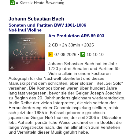
= Klassik Heute Bewertung
Johann Sebastian Bach
Sonaten und Partiten BWV 1001-1006
Noé Inui Violine
Ars Produktion ARS 89 003
2 CD • 2h 33min • 2025
07.08.2026
•
10 10 10
Johann Sebastian Bach hat im Jahr
1720 je drei Sonaten und Partiten für
Violine allein in einem kostbaren
Autograph für die Nachwelt überliefert und dieses
Manuskript mit dem schlichten, aber stolzen Titel „Sei Solo“
versehen. Die Kompositionen waren über hundert Jahre
lang fast vergessen, bevor sie der Geiger Joseph Joachim
zu Beginn des 20. Jahrhunderts gleichsam wiederentdeckte.
In die Reihe der vielen Interpreten, die sich seitdem der
Herausforderung einer Gesamteinspielung stellten, reihte
sich jetzt der 1985 in Brüssel geborene griechisch-
japanische Geiger Noé Inui ein, der seit 2006 in Düsseldorf
lebt. Auf sehr persönliche Weise zeichnet er im Booklet die
lange Wegstrecke nach, die ihn allmählich zum Verstehen
und Vermitteln dieser Musik geführt habe.