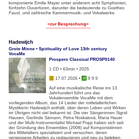
komponierte Emilie Mayer unter anderem acht Symphonien,
fünfzehn Ouvertüren, darunter die bedeutende zu Goethes
Faust
, und zahlreiche Kammermusik- und Vokalwerke.
»zur Besprechung«
Hadewijch
Grote Minne • Spirituality of Love 13th century
VocaMe
Prospero Classical PROSP0140
1 CD • 63min • 2025
17.07.2026
•
9 9 9
Auf eine musikalische Reise ins 13.
Jahrhundert führt uns das
Vokalensemble VocaMe mit dem
vorliegenden Album, das 14 Lieder der mittelalterlichen
Mystikerin Hadewijch enthält, über deren Leben und Wirken
im Übrigen nicht viel bekannt ist. Die vier Sängerinnen Sigrid
Hausen, Gerlinde Sämann, Petra Noskalová, Maria Hauer
und der Multi-Instrumentalist Michael Popp haben sich seit
der Gründung des Ensembles (2008) auf Komponistinnen
des Mittelalters spezialisiert und versuchen, deren
vergessene Arbeiten zu restaurieren und neu zu beleben.