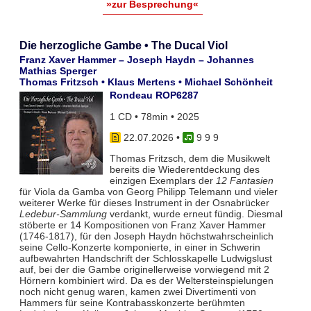
»zur Besprechung«
Die herzogliche Gambe • The Ducal Viol
Franz Xaver Hammer – Joseph Haydn – Johannes
Mathias Sperger
Thomas Fritzsch • Klaus Mertens • Michael Schönheit
Rondeau ROP6287
1 CD • 78min • 2025
22.07.2026
•
9 9 9
Thomas Fritzsch, dem die Musikwelt
bereits die Wiederentdeckung des
einzigen Exemplars der
12 Fantasien
für Viola da Gamba von Georg Philipp Telemann und vieler
weiterer Werke für dieses Instrument in der Osnabrücker
Ledebur-Sammlung
verdankt, wurde erneut fündig. Diesmal
stöberte er 14 Kompositionen von Franz Xaver Hammer
(1746-1817), für den Joseph Haydn höchstwahrscheinlich
seine Cello-Konzerte komponierte, in einer in Schwerin
aufbewahrten Handschrift der Schlosskapelle Ludwigslust
auf, bei der die Gambe originellerweise vorwiegend mit 2
Hörnern kombiniert wird. Da es der Weltersteinspielungen
noch nicht genug waren, kamen zwei Divertimenti von
Hammers für seine Kontrabasskonzerte berühmten