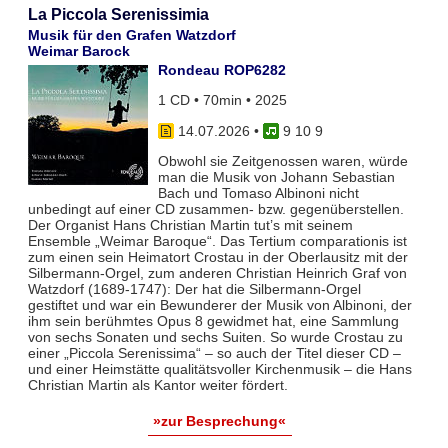
La Piccola Serenissimia
Musik für den Grafen Watzdorf
Weimar Barock
Rondeau ROP6282
1 CD • 70min • 2025
14.07.2026
•
9 10 9
Obwohl sie Zeitgenossen waren, würde
man die Musik von Johann Sebastian
Bach und Tomaso Albinoni nicht
unbedingt auf einer CD zusammen- bzw. gegenüberstellen.
Der Organist Hans Christian Martin tut’s mit seinem
Ensemble „Weimar Baroque“. Das Tertium comparationis ist
zum einen sein Heimatort Crostau in der Oberlausitz mit der
Silbermann-Orgel, zum anderen Christian Heinrich Graf von
Watzdorf (1689-1747): Der hat die Silbermann-Orgel
gestiftet und war ein Bewunderer der Musik von Albinoni, der
ihm sein berühmtes Opus 8 gewidmet hat, eine Sammlung
von sechs Sonaten und sechs Suiten. So wurde Crostau zu
einer „Piccola Serenissima“ – so auch der Titel dieser CD –
und einer Heimstätte qualitätsvoller Kirchenmusik – die Hans
Christian Martin als Kantor weiter fördert.
»zur Besprechung«