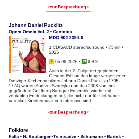
»zur Besprechung«
Johann Daniel Pucklitz
Opera Omnia Vol. 2 • Cantatas
MDG 902 2394-6
1 CD/SACD stereo/surround • 73min •
2025
05.08.2026
•
9 9 9
Auch in der 2. Folge der geplamten
Gesamt-Edition des lange vergessenen
Danziger Kirchenmusikers Johann Daniel Pucklitz (1705-
1774) warten Andrzej Szadejko und das 2008 von ihm
gegründete Goldberg Baroque Ensemble wieder mit
veritablen Entdeckungen auf, die nicht nur für Liebhaber
barocker Kirchenmusik von Interesse sind.
»zur Besprechung«
Folklore
Falla • N. Boulanger •Tsintsadze • Schumann • Bartók •