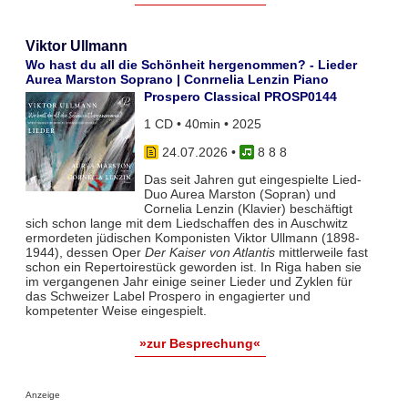
Viktor Ullmann
Wo hast du all die Schönheit hergenommen? - Lieder
Aurea Marston Soprano | Conrnelia Lenzin Piano
Prospero Classical PROSP0144
1 CD • 40min • 2025
24.07.2026
•
8 8 8
Das seit Jahren gut eingespielte Lied-
Duo Aurea Marston (Sopran) und
Cornelia Lenzin (Klavier) beschäftigt
sich schon lange mit dem Liedschaffen des in Auschwitz
ermordeten jüdischen Komponisten Viktor Ullmann (1898-
1944), dessen Oper
Der Kaiser von Atlantis
mittlerweile fast
schon ein Repertoirestück geworden ist. In Riga haben sie
im vergangenen Jahr einige seiner Lieder und Zyklen für
das Schweizer Label Prospero in engagierter und
kompetenter Weise eingespielt.
»zur Besprechung«
Anzeige