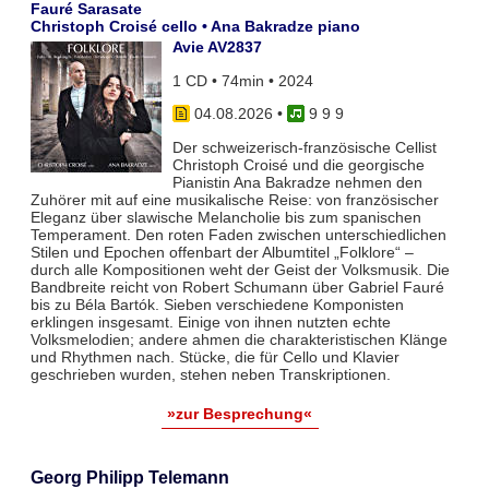
Fauré Sarasate
Christoph Croisé cello • Ana Bakradze piano
Avie AV2837
1 CD • 74min • 2024
04.08.2026
•
9 9 9
Der schweizerisch-französische Cellist
Christoph Croisé und die georgische
Pianistin Ana Bakradze nehmen den
Zuhörer mit auf eine musikalische Reise: von französischer
Eleganz über slawische Melancholie bis zum spanischen
Temperament. Den roten Faden zwischen unterschiedlichen
Stilen und Epochen offenbart der Albumtitel „Folklore“ –
durch alle Kompositionen weht der Geist der Volksmusik. Die
Bandbreite reicht von Robert Schumann über Gabriel Fauré
bis zu Béla Bartók. Sieben verschiedene Komponisten
erklingen insgesamt. Einige von ihnen nutzten echte
Volksmelodien; andere ahmen die charakteristischen Klänge
und Rhythmen nach. Stücke, die für Cello und Klavier
geschrieben wurden, stehen neben Transkriptionen.
»zur Besprechung«
Georg Philipp Telemann