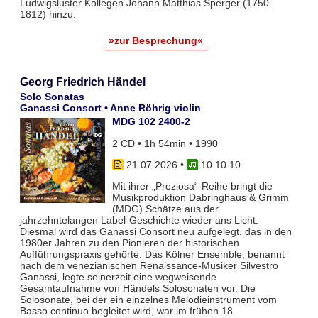
Ludwigsluster Kollegen Johann Matthias Sperger (1750-
1812) hinzu.
»zur Besprechung«
Georg Friedrich Händel
Solo Sonatas
Ganassi Consort • Anne Röhrig violin
MDG 102 2400-2
2 CD • 1h 54min • 1990
21.07.2026
•
10 10 10
Mit ihrer „Preziosa“-Reihe bringt die
Musikproduktion Dabringhaus & Grimm
(MDG) Schätze aus der
jahrzehntelangen Label-Geschichte wieder ans Licht.
Diesmal wird das Ganassi Consort neu aufgelegt, das in den
1980er Jahren zu den Pionieren der historischen
Aufführungspraxis gehörte. Das Kölner Ensemble, benannt
nach dem venezianischen Renaissance-Musiker Silvestro
Ganassi, legte seinerzeit eine wegweisende
Gesamtaufnahme von Händels Solosonaten vor. Die
Solosonate, bei der ein einzelnes Melodieinstrument vom
Basso continuo begleitet wird, war im frühen 18.