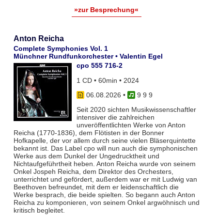
»zur Besprechung«
Anton Reicha
Complete Symphonies Vol. 1
Münchner Rundfunkorchester • Valentin Egel
cpo 555 716-2
1 CD • 60min • 2024
06.08.2026
•
9 9 9
Seit 2020 sichten Musikwissenschaftler
intensiver die zahlreichen
unveröffentlichten Werke von Anton
Reicha (1770-1836), dem Flötisten in der Bonner
Hofkapelle, der vor allem durch seine vielen Bläserquintette
bekannt ist. Das Label cpo will nun auch die symphonischen
Werke aus dem Dunkel der Ungedrucktheit und
Nichtaufgeführtheit heben. Anton Reicha wurde von seinem
Onkel Jospeh Reicha, dem Direktor des Orchesters,
unterrichtet und gefördert, außerdem war er mit Ludwig van
Beethoven befreundet, mit dem er leidenschaftlich die
Werke besprach, die beide spielten. So begann auch Anton
Reicha zu komponieren, von seinem Onkel argwöhnisch und
kritisch begleitet.