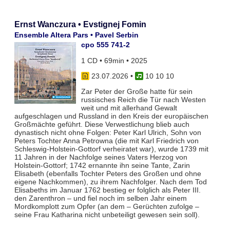
Ernst Wanczura • Evstignej Fomin
Ensemble Altera Pars • Pavel Serbin
cpo 555 741-2
1 CD • 69min • 2025
23.07.2026
•
10 10 10
Zar Peter der Große hatte für sein
russisches Reich die Tür nach Westen
weit und mit allerhand Gewalt
aufgeschlagen und Russland in den Kreis der europäischen
Großmächte geführt. Diese Verwestlichung blieb auch
dynastisch nicht ohne Folgen: Peter Karl Ulrich, Sohn von
Peters Tochter Anna Petrowna (die mit Karl Friedrich von
Schleswig-Holstein-Gottorf verheiratet war), wurde 1739 mit
11 Jahren in der Nachfolge seines Vaters Herzog von
Holstein-Gottorf; 1742 ernannte ihn seine Tante, Zarin
Elisabeth (ebenfalls Tochter Peters des Großen und ohne
eigene Nachkommen), zu ihrem Nachfolger. Nach dem Tod
Elisabeths im Januar 1762 bestieg er folglich als Peter III.
den Zarenthron – und fiel noch im selben Jahr einem
Mordkomplott zum Opfer (an dem – Gerüchten zufolge –
seine Frau Katharina nicht unbeteiligt gewesen sein soll).