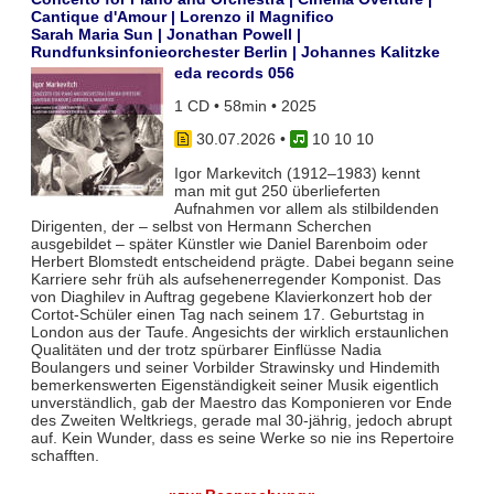
Cantique d'Amour | Lorenzo il Magnifico
Sarah Maria Sun | Jonathan Powell |
Rundfunksinfonieorchester Berlin | Johannes Kalitzke
eda records 056
1 CD • 58min • 2025
30.07.2026
•
10 10 10
Igor Markevitch (1912–1983) kennt
man mit gut 250 überlieferten
Aufnahmen vor allem als stilbildenden
Dirigenten, der – selbst von Hermann Scherchen
ausgebildet – später Künstler wie Daniel Barenboim oder
Herbert Blomstedt entscheidend prägte. Dabei begann seine
Karriere sehr früh als aufsehenerregender Komponist. Das
von Diaghilev in Auftrag gegebene Klavierkonzert hob der
Cortot-Schüler einen Tag nach seinem 17. Geburtstag in
London aus der Taufe. Angesichts der wirklich erstaunlichen
Qualitäten und der trotz spürbarer Einflüsse Nadia
Boulangers und seiner Vorbilder Strawinsky und Hindemith
bemerkenswerten Eigenständigkeit seiner Musik eigentlich
unverständlich, gab der Maestro das Komponieren vor Ende
des Zweiten Weltkriegs, gerade mal 30-jährig, jedoch abrupt
auf. Kein Wunder, dass es seine Werke so nie ins Repertoire
schafften.