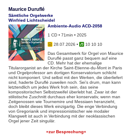
Maurice Duruflé
Sämtliche Orgelwerke
Winfried Lichtscheidel
Ambiente-Audio ACD-2058
1 CD • 71min • 2025
28.07.2026
•
10 10 10
Das Gesamtwerk für Orgel von Maurice
Duruflé passt ganz bequem auf eine
CD. Mehr hat der ehemalige
Titularorganist an der Kirche Saint-Etienne-du-Mont in Paris
und Orgelprofessor am dortigen Konservatorium schlicht
nicht komponiert. Und selbst mit den Werken, die überliefert
sind, haderte Duruflé zuweilen noch. Sei’s drum, man kann
letztendlich um jedes Werk froh sein, das seine
kompositorischen Selbstzweifel überlebt hat. Zwar ist der
stilistische Zuschnitt durchaus eher konservativ, wenn man
Zeitgenossen wie Tournemire und Messiaen heranzieht,
doch bleibt dieses Werk einzigartig. Die enge Verbindung
von Gregorianik und impressionistischer wie modaler
Klangwelt ist auch in Verbindung mit der neoklassischen
Orgel jener Zeit singulär.
»zur Besprechung«