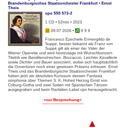
Brandenburgisches Staatsorchester Frankfurt • Ernst
Theis
cpo 555 573-2
1 CD • 52min • 2023
09.07.2026
•
9 9 9
Francesco Ezechiele Ermengildo de
Suppe, besser bekannt als Franz von
Suppé gilt als einer der Väter der
Wiener Operette und wird heutzutage mit Wunschkonzert-
Titelnb wie
Banditenstreichen, Boccaccio, Leichter Kavallerie
sowie
Dichter und Bauer
assoziiert, wobei sich hauptsächlich
die Ouvertüren noch einer gewissen Präsenz erfreuen. Ernst
Theis und das Brandenburgische Staatsorchester Frankfurt
haben jetzt als absolutes Kuriosum dessen
Fantasia
simphonia
über Themen S. K. Hoheit Herzog Ernst von
Coburg-Gotha und zwei Suiten mit Spanischen Tänzen
ausgegraben und beim Raritäten-Label cpo herausgebracht.
»zur Besprechung«
▲