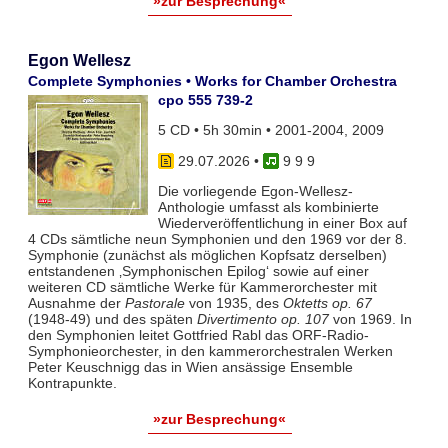
»zur Besprechung«
Egon Wellesz
Complete Symphonies • Works for Chamber Orchestra
cpo 555 739-2
5 CD • 5h 30min • 2001-2004, 2009
29.07.2026
•
9 9 9
Die vorliegende Egon-Wellesz-
Anthologie umfasst als kombinierte
Wiederveröffentlichung in einer Box auf
4 CDs sämtliche neun Symphonien und den 1969 vor der 8.
Symphonie (zunächst als möglichen Kopfsatz derselben)
entstandenen ‚Symphonischen Epilog‘ sowie auf einer
weiteren CD sämtliche Werke für Kammerorchester mit
Ausnahme der
Pastorale
von 1935, des
Oktetts op. 67
(1948-49) und des späten
Divertimento op. 107
von 1969. In
den Symphonien leitet Gottfried Rabl das ORF-Radio-
Symphonieorchester, in den kammerorchestralen Werken
Peter Keuschnigg das in Wien ansässige Ensemble
Kontrapunkte.
»zur Besprechung«