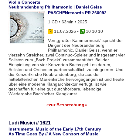
Violin Concerts
Neubrandenburg Philharmonic | Daniel Geiss
PASCHENrecords PR 260092
1 CD • 63min • 2025
11.07.2026
•
10 10 10
Von „großer Kammermusik” spricht der
Dirigent der Neubrandenburg
Philharmonic, Daniel Geiss, wenn er
vierzehn Streicher, zwei Continuo-Spieler und insgesamt vier
Solisten zum „Bach Projekt“ zusammenführt. Bei der
Einspielung von vier Konzerten Bachs geht es darum,
Solisten und Orchester partnerschaftlich zu integrieren. Und
die Konzertkirche Neubrandenburg, die aus der
mittelalterlichen Marienkirche hervorgegangen ist und heute
über eine moderne Klangarchitektur verfügt, ist wie
geschaffen für eine gut durchhörbare, lebendige
Wiedergabe Bach’scher Klangkunst.
»zur Besprechung«
Ludi Musici // 1621
Instrumental Music of the Early 17th Century
As Time Goes By // A New Consort of Music