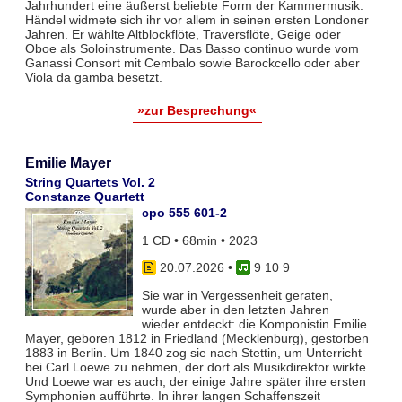
Jahrhundert eine äußerst beliebte Form der Kammermusik.
Händel widmete sich ihr vor allem in seinen ersten Londoner
Jahren. Er wählte Altblockflöte, Traversflöte, Geige oder
Oboe als Soloinstrumente. Das Basso continuo wurde vom
Ganassi Consort mit Cembalo sowie Barockcello oder aber
Viola da gamba besetzt.
»zur Besprechung«
Emilie Mayer
String Quartets Vol. 2
Constanze Quartett
cpo 555 601-2
1 CD • 68min • 2023
20.07.2026
•
9 10 9
Sie war in Vergessenheit geraten,
wurde aber in den letzten Jahren
wieder entdeckt: die Komponistin Emilie
Mayer, geboren 1812 in Friedland (Mecklenburg), gestorben
1883 in Berlin. Um 1840 zog sie nach Stettin, um Unterricht
bei Carl Loewe zu nehmen, der dort als Musikdirektor wirkte.
Und Loewe war es auch, der einige Jahre später ihre ersten
Symphonien aufführte. In ihrer langen Schaffenszeit