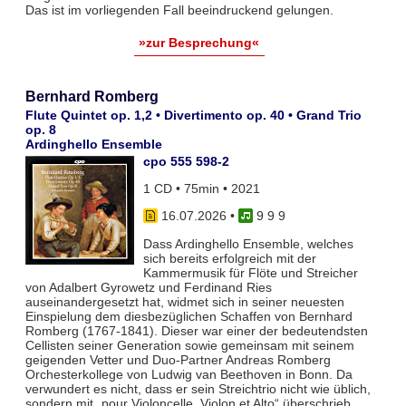
Das ist im vorliegenden Fall beeindruckend gelungen.
»zur Besprechung«
Bernhard Romberg
Flute Quintet op. 1,2 • Divertimento op. 40 • Grand Trio
op. 8
Ardinghello Ensemble
cpo 555 598-2
1 CD • 75min • 2021
16.07.2026
•
9 9 9
Dass Ardinghello Ensemble, welches
sich bereits erfolgreich mit der
Kammermusik für Flöte und Streicher
von Adalbert Gyrowetz und Ferdinand Ries
auseinandergesetzt hat, widmet sich in seiner neuesten
Einspielung dem diesbezüglichen Schaffen von Bernhard
Romberg (1767-1841). Dieser war einer der bedeutendsten
Cellisten seiner Generation sowie gemeinsam mit seinem
geigenden Vetter und Duo-Partner Andreas Romberg
Orchesterkollege von Ludwig van Beethoven in Bonn. Da
verwundert es nicht, dass er sein Streichtrio nicht wie üblich,
sondern mit „pour Violoncelle, Violon et Alto“ überschrieb.