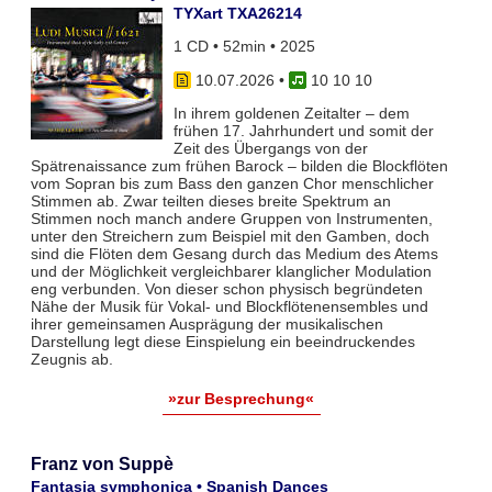
TYXart TXA26214
1 CD • 52min • 2025
10.07.2026
•
10 10 10
In ihrem goldenen Zeitalter – dem
frühen 17. Jahrhundert und somit der
Zeit des Übergangs von der
Spätrenaissance zum frühen Barock – bilden die Blockflöten
vom Sopran bis zum Bass den ganzen Chor menschlicher
Stimmen ab. Zwar teil­ten dieses breite Spektrum an
Stimmen noch manch andere Gruppen von Instrumenten,
unter den Streichern zum Bei­spiel mit den Gamben, doch
sind die Flöten dem Gesang durch das Medium des Atems
und der Möglichkeit vergleich­barer klanglicher Modulation
eng verbunden. Von dieser schon physisch begründeten
Nähe der Musik für Vokal- und Blockflö­tenensembles und
ihrer gemeinsamen Ausprägung der musikalischen
Darstellung legt diese Einspielung ein beeindruckendes
Zeugnis ab.
»zur Besprechung«
Franz von Suppè
Fantasia symphonica • Spanish Dances