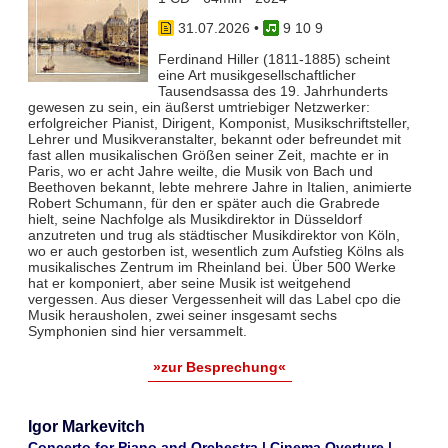
31.07.2026
•
9 10 9
Ferdinand Hiller (1811-1885) scheint
eine Art musikgesellschaftlicher
Tausendsassa des 19. Jahrhunderts
gewesen zu sein, ein äußerst umtriebiger Netzwerker:
erfolgreicher Pianist, Dirigent, Komponist, Musikschriftsteller,
Lehrer und Musikveranstalter, bekannt oder befreundet mit
fast allen musikalischen Größen seiner Zeit, machte er in
Paris, wo er acht Jahre weilte, die Musik von Bach und
Beethoven bekannt, lebte mehrere Jahre in Italien, animierte
Robert Schumann, für den er später auch die Grabrede
hielt, seine Nachfolge als Musikdirektor in Düsseldorf
anzutreten und trug als städtischer Musikdirektor von Köln,
wo er auch gestorben ist, wesentlich zum Aufstieg Kölns als
musikalisches Zentrum im Rheinland bei. Über 500 Werke
hat er komponiert, aber seine Musik ist weitgehend
vergessen. Aus dieser Vergessenheit will das Label cpo die
Musik herausholen, zwei seiner insgesamt sechs
Symphonien sind hier versammelt.
»zur Besprechung«
Igor Markevitch
Concerto for Piano and Orchestra | Cinema Overture |