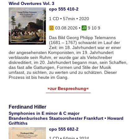
Wind Overtures Vol. 3
cpo 555 410-2
1 CD • 57min • 2020
03.08.2026
•
9 10 9
Das Bild Georg Philipp Telemanns
(1681 – 1767) schwankt im Lauf der
Zeit: im 18. Jahrhundert war er einer
der angesehensten Komponisten, im 19. Jahrhundert
verblasste sein Ruhm, er wurde gar als Vielschreiber
diskreditiert, im 20. Jahrhundert begann man, sein Schaffen,
das fast alle Gattungen, Formen und Stile der Musik
umfasst, zu sichten, zu werten und zu schätzen. Dieser
Prozess ist bis heute im Gang.
»zur Besprechung«
Ferdinand Hiller
Symphonies in E minor & C major
Brandenburisches Staatsorchester Frankfurt • Howard
Grifftiths
cpo 555 682-2
1 CD • 64min • 2024