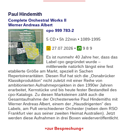
Paul Hindemith
Complete Orchestral Works II
Werner Andreas Albert
cpo 999 783-2
5 CD • 5h 22min • 1089-1995
27.07.2026
•
9 8 9
Es ist nunmehr 40 Jahre her, dass das
Label cpo gegründet wurde –
mittlerweile natürlich längst eine fest
etablierte Größe am Markt, speziell in Sachen
Repertoireraritäten. Diesen Ruf hat sich die „Osnabrücker
Klassikproduktion“ nicht zuletzt mit einer Reihe von
ambitionierten Aufnahmeprojekten in den 1990er Jahren
erarbeitet, Kernstücke und bis heute fester Bestandteil des
cpo-Katalogs. Zu diesen Marksteinen zählt auch die
Gesamtaufnahme der Orchesterwerke Paul Hindemiths mit
Werner Andreas Albert, einem der „Hausdirigenten“ des
Labels, am Pult verschiedener Orchester (neben dem RSO
Frankfurt vier aus seiner zweiten Heimat Australien). Jetzt
werden diese Aufnahmen in drei Boxen wiederveröffentlicht.
»zur Besprechung«