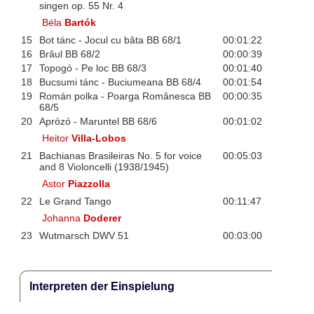
singen op. 55 Nr. 4
Béla
Bartók
15
Bot tánc - Jocul cu bâta BB 68/1
00:01:22
16
Brâul BB 68/2
00:00:39
17
Topogó - Pe loc BB 68/3
00:01:40
18
Bucsumi tánc - Buciumeana BB 68/4
00:01:54
19
Román polka - Poarga Românesca BB
00:00:35
68/5
20
Aprózó - Maruntel BB 68/6
00:01:02
Heitor
Villa-Lobos
21
Bachianas Brasileiras No. 5 for voice
00:05:03
and 8 Violoncelli (1938/1945)
Astor
Piazzolla
22
Le Grand Tango
00:11:47
Johanna
Doderer
23
Wutmarsch DWV 51
00:03:00
Interpreten der Einspielung