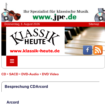
Anzeige
Donnerstag, 6. August 2026
Sitemap
≡
≡
CD • SACD • DVD-Audio • DVD Video
Besprechung CDArcord
Arcord