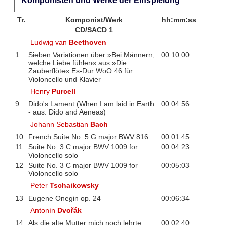
Komponisten und Werke der Einspielung
Tr.
Komponist/Werk
hh:mm:ss
CD/SACD 1
Ludwig van
Beethoven
1
Sieben Variationen über »Bei Männern,
00:10:00
welche Liebe fühlen« aus »Die
Zauberflöte« Es-Dur WoO 46 für
Violoncello und Klavier
Henry
Purcell
9
Dido's Lament (When I am laid in Earth
00:04:56
- aus: Dido and Aeneas)
Johann Sebastian
Bach
10
French Suite No. 5 G major BWV 816
00:01:45
11
Suite No. 3 C major BWV 1009 for
00:04:23
Violoncello solo
12
Suite No. 3 C major BWV 1009 for
00:05:03
Violoncello solo
Peter
Tschaikowsky
13
Eugene Onegin op. 24
00:06:34
Antonín
Dvořák
14
Als die alte Mutter mich noch lehrte
00:02:40