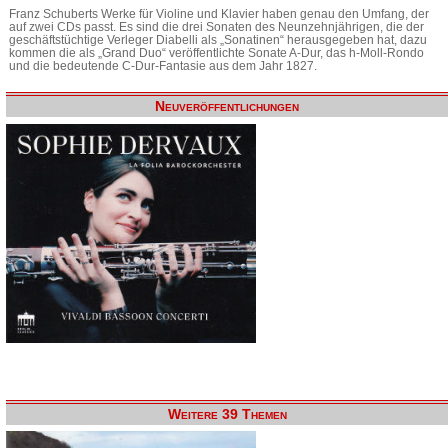
Franz Schuberts Werke für Violine und Klavier haben genau den Umfang, der
auf zwei CDs passt. Es sind die drei Sonaten des Neunzehnjährigen, die der
geschäftstüchtige Verleger Diabelli als „Sonatinen“ herausgegeben hat, dazu
kommen die als „Grand Duo“ veröffentlichte Sonate A-Dur, das h-Moll-Rondo
und die bedeutende C-Dur-Fantasie aus dem Jahr 1827.
Neuveröffentlichungen
Weitere 39 Themen