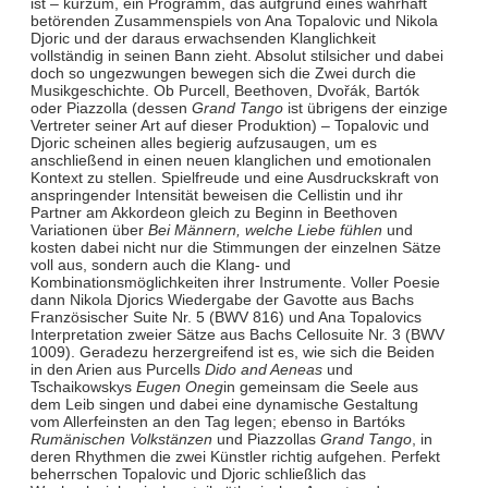
ist – kurzum, ein Programm, das aufgrund eines wahrhaft
betörenden Zusammenspiels von Ana Topalovic und Nikola
Djoric und der daraus erwachsenden Klanglichkeit
vollständig in seinen Bann zieht. Absolut stilsicher und dabei
doch so ungezwungen bewegen sich die Zwei durch die
Musikgeschichte. Ob Purcell, Beethoven, Dvořák, Bartók
oder Piazzolla (dessen
Grand Tango
ist übrigens der einzige
Vertreter seiner Art auf dieser Produktion) – Topalovic und
Djoric scheinen alles begierig aufzusaugen, um es
anschließend in einen neuen klanglichen und emotionalen
Kontext zu stellen. Spielfreude und eine Ausdruckskraft von
anspringender Intensität beweisen die Cellistin und ihr
Partner am Akkordeon gleich zu Beginn in Beethoven
Variationen über
Bei Männern, welche Liebe fühlen
und
kosten dabei nicht nur die Stimmungen der einzelnen Sätze
voll aus, sondern auch die Klang- und
Kombinationsmöglichkeiten ihrer Instrumente. Voller Poesie
dann Nikola Djorics Wiedergabe der Gavotte aus Bachs
Französischer Suite Nr. 5 (BWV 816) und Ana Topalovics
Interpretation zweier Sätze aus Bachs Cellosuite Nr. 3 (BWV
1009). Geradezu herzergreifend ist es, wie sich die Beiden
in den Arien aus Purcells
Dido and Aeneas
und
Tschaikowskys
Eugen Oneg
in gemeinsam die Seele aus
dem Leib singen und dabei eine dynamische Gestaltung
vom Allerfeinsten an den Tag legen; ebenso in Bartóks
Rumänischen Volkstänzen
und Piazzollas
Grand Tango
, in
deren Rhythmen die zwei Künstler richtig aufgehen. Perfekt
beherrschen Topalovic und Djoric schließlich das