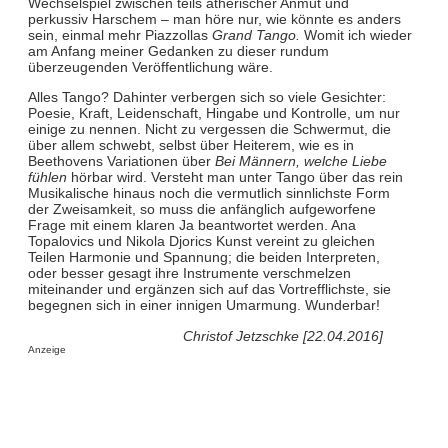
Wechselspiel zwischen teils ätherischer Anmut und
perkussiv Harschem – man höre nur, wie könnte es anders
sein, einmal mehr Piazzollas
Grand Tango.
Womit ich wieder
am Anfang meiner Gedanken zu dieser rundum
überzeugenden Veröffentlichung wäre.
Alles Tango? Dahinter verbergen sich so viele Gesichter:
Poesie, Kraft, Leidenschaft, Hingabe und Kontrolle, um nur
einige zu nennen. Nicht zu vergessen die Schwermut, die
über allem schwebt, selbst über Heiterem, wie es in
Beethovens Variationen über
Bei Männern, welche Liebe
fühlen
hörbar wird. Versteht man unter Tango über das rein
Musikalische hinaus noch die vermutlich sinnlichste Form
der Zweisamkeit, so muss die anfänglich aufgeworfene
Frage mit einem klaren Ja beantwortet werden. Ana
Topalovics und Nikola Djorics Kunst vereint zu gleichen
Teilen Harmonie und Spannung; die beiden Interpreten,
oder besser gesagt ihre Instrumente verschmelzen
miteinander und ergänzen sich auf das Vortrefflichste, sie
begegnen sich in einer innigen Umarmung. Wunderbar!
Christof Jetzschke [22.04.2016]
Anzeige