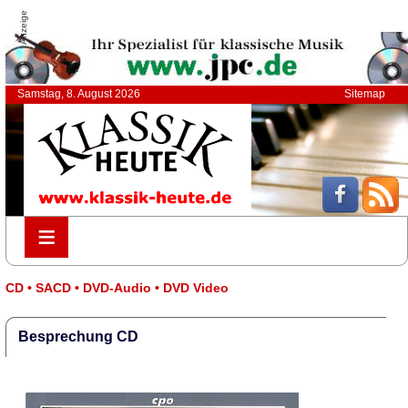
Anzeige
Samstag, 8. August 2026
Sitemap
≡
≡
CD • SACD • DVD-Audio • DVD Video
Besprechung CD