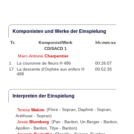
Komponisten und Werke der Einspielung
Tr.
Komponist/Werk
hh:mm:ss
CD/SACD 1
Marc-Antoine
Charpentier
1
La couronne de fleurs H 486
00:26:07
17
La descente d'Orphée aux enfers H
00:52:35
488
Interpreten der Einspielung
Teresa
Wakim
(Flore - Sopran, Daphné - Sopran,
Aréthuse - Sopran)
Jesse
Blumberg
(Pan - Bariton, Un Berger - Bariton,
Apollon - Bariton, Titye - Bariton)
Amanda
Forsythe
(Rosélie - Sopran, Euridice -