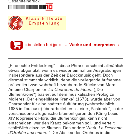
Gesamteindruck:
Klassik Heute
Empfehlung
»bestellen bei jpc«
↓ Werke und Interpreten ↓
„Eine echte Entdeckung“ – diese Phrase erscheint allmählich
etwas abgenutzt, wenn es wieder einmal um Ausgrabungen
insbesondere aus der Zeit der Barockmusik geht. Doch
diesmal stimmt sie wirklich, denn die vorliegende Aufnahme
präsentiert zwei wahrhaft bezaubernde Stücke von Marc-
Antoine Charpentier.
La Couronne de Fleurs
(„Die
Blumenkrone“) basiert auf dem musikalischen Prolog zu
Molières „Der eingebildete Kranke“ (1673), wurde aber von
Charpentier für eine spätere Aufführung (wahrscheinlich
1685 in Toulouse) überarbeitet: es ist eine „Pastorale“, in der
verschiedene allegorische Blumenfiguren den König Louis
XIV lobpreisen; Flora, die Blumenkönigin, kann nicht
entscheiden, wer den Kranz bekommen soll, und verteilt
schließlich einzelne Blumen. Das andere Werk,
La Descente
d’Orphée aux enfers
(„Der Abstieg des Orpheus in die