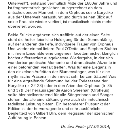
Unterwelt“), entstand vermutlich Mitte der 1680er Jahre und
ist fragmentarisch geblieben: ausgerechnet ab dem
entscheidenden Moment, in dem Orpheus seine Eurydike
aus der Unterwelt herausführt und durch seinen Blick auf
seine Frau sie wieder verliert, ist musikalisch nichts mehr
überliefert worden.
Beide Stücke ergänzen sich trefflich: auf der einen Seite
steht die heiter-feierliche Huldigung für den Sonnenkönig,
auf der anderen die tiefe, individuelle Trauer von Orpheus.
Und wieder einmal liefern Paul O’Dette und Stephen Stubbs
mit ihrem Ensemble eine ungemein facettenreiche, klanglich
höchst differenziert ausgekostete Wiedergabe, in der sich
wunderbar poetische Momente und dramatische Akzente in
einer betörenden Vielfalt treffen. Was für eine Eleganz in
den einzelnen Auftritten der Blumensänger, was für eine
rhythmische Präsenz in den meist sehr kurzen Sätzen! Was
für eine ergreifende Stimmung bei der Todesszene der
Eurydike (tr. 22-23) oder in den Arien des Orpheus (tr. 35
und 37)! Der herausragende Aaron Sheehan (Orpheus)
sollte hier stellvertretend für alle Sängerinnen und Sänger
stehen, die alle eine stilkundig wie auch stimmtechnisch
tadellose Leistung bieten. Ein besonderer Pluspunkt der
Edition ist der hervorragende und sehr ausführliche
Begleittext von Gilbert Blin, dem Regisseur der szenischen
Aufführung in Boston.
Dr. Éva Pintér [27.06.2014]