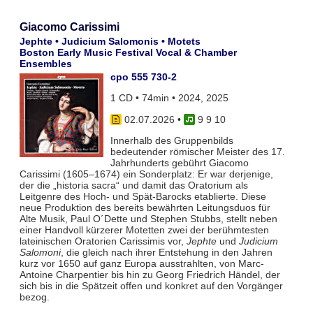
Giacomo Carissimi
Jephte • Judicium Salomonis • Motets
Boston Early Music Festival Vocal & Chamber
Ensembles
cpo 555 730-2
1 CD • 74min • 2024, 2025
02.07.2026
•
9 9 10
Innerhalb des Gruppenbilds
bedeutender römischer Meister des 17.
Jahrhunderts gebührt Giacomo
Carissimi (1605–1674) ein Sonderplatz: Er war derjenige,
der die „historia sacra“ und damit das Oratorium als
Leitgenre des Hoch- und Spät-Barocks etablierte. Diese
neue Produktion des bereits bewährten Leitungsduos für
Alte Musik, Paul O´Dette und Stephen Stubbs, stellt neben
einer Handvoll kürzerer Motetten zwei der berühmtesten
lateinischen Oratorien Carissimis vor,
Jephte
und
Judicium
Salomoni
, die gleich nach ihrer Entstehung in den Jahren
kurz vor 1650 auf ganz Europa ausstrahlten, von Marc-
Antoine Charpentier bis hin zu Georg Friedrich Händel, der
sich bis in die Spätzeit offen und konkret auf den Vorgänger
bezog.