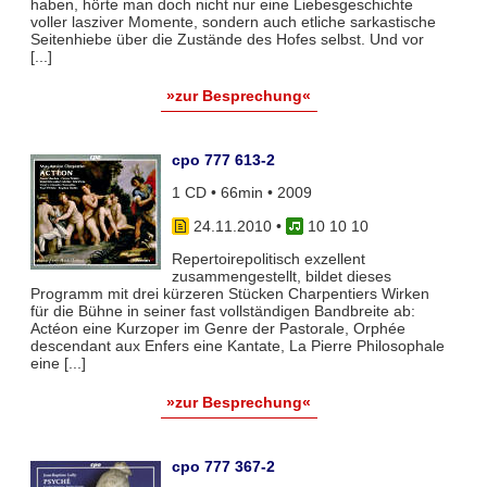
haben, hörte man doch nicht nur eine Liebesgeschichte
voller lasziver Momente, sondern auch etliche sarkastische
Seitenhiebe über die Zustände des Hofes selbst. Und vor
[...]
»zur Besprechung«
cpo 777 613-2
1 CD • 66min • 2009
24.11.2010
•
10 10 10
Repertoirepolitisch exzellent
zusammengestellt, bildet dieses
Programm mit drei kürzeren Stücken Charpentiers Wirken
für die Bühne in seiner fast vollständigen Bandbreite ab:
Actéon eine Kurzoper im Genre der Pastorale, Orphée
descendant aux Enfers eine Kantate, La Pierre Philosophale
eine [...]
»zur Besprechung«
cpo 777 367-2