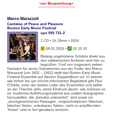
»zur Besprechung«
Marco Marazzoli
Cantatas of Peace and Pleasure
Boston Early Music Festival
cpo 555 731-2
2 CD • 1h 29min • 2024
08.01.2026
•
10 10 10
Bislang ungehobene Schätze direkt aus
den vatikanischen Archiven sind hier zu
begrüßen. Fünf von insgesamt sieben
Kantaten für sechs Solostimmen aus der Feder des Marco
Marazzoli (um 1602 – 1662) stellt das Boston Early Music
Festival Ensemble auf diesem Doppelalbum vor. In seinem
wie immer bei cpo höchst informierten Begleittext gibt Paul
O'Dette, einer der beiden Leiter des Ensembles und selbst
an der Theorbe aktiv, einen Eindruck davon, wie mühsam es
ist, modernes Aufführungsmaterial aus uralten Autographen
herzustellen, die „beinahe unleserlich“ sind sowie vor
„durchgestrichenen Passagen, umgeschriebenen Stimmen,
falschen Noten, unlesbaren Takten, nicht zu entziffernden
Texten“ und so fort geradezu strotzen.