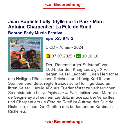
»zur Besprechung«
Jean-Baptiste Lully: Idylle sur la Paix • Marc-
Antoine Charpentier: La Fête de Rueil
Boston Early Music Festival
cpo 555 678-2
1 CD • 76min • 2024
07.07.2025
•
10 10 10
Der „Regensburger Stillstand” von
1684, der den Krieg Ludwigs XIV.
gegen Kaiser Leopold I., den Herrscher
des Heiligen Römischen Reiches, und König Karl II. von
Spanien beendete, regte französische Höflinge dazu an,
ihren Kaiser Ludwig XIV. als Friedensfürst zu verherrlichen.
So entstanden Lullys
Idylle sur la Paix
, initiiert vom Marquis
de Seignelay auf seinem Landsitz in Sceaux bei Versailles,
und Charpentiers
La Fête de Rueil
im Auftrag des Duc de
Richelieu, einem Großneffen des bedeutenden Kardinals
Richelieu.
»zur Besprechung«