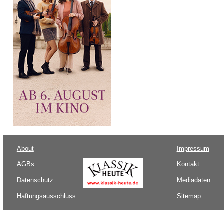
About
Impressum
AGBs
Kontakt
Datenschutz
Mediadaten
Haftungsausschluss
Sitemap