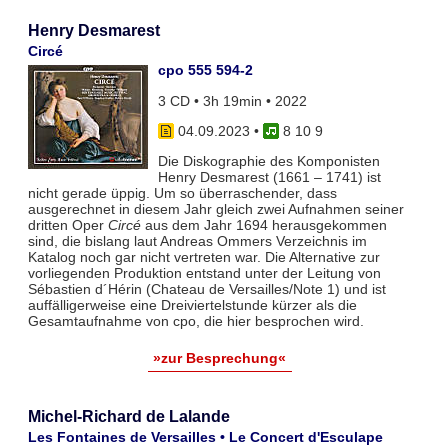
Henry Desmarest
Circé
cpo 555 594-2
3 CD • 3h 19min • 2022
04.09.2023
•
8 10 9
Die Diskographie des Komponisten
Henry Desmarest (1661 – 1741) ist
nicht gerade üppig. Um so überraschender, dass
ausgerechnet in diesem Jahr gleich zwei Aufnahmen seiner
dritten Oper
Circé
aus dem Jahr 1694 herausgekommen
sind, die bislang laut Andreas Ommers Verzeichnis im
Katalog noch gar nicht vertreten war. Die Alternative zur
vorliegenden Produktion entstand unter der Leitung von
Sébastien d´Hérin (Chateau de Versailles/Note 1) und ist
auffälligerweise eine Dreiviertelstunde kürzer als die
Gesamtaufnahme von cpo, die hier besprochen wird.
»zur Besprechung«
Michel-Richard de Lalande
Les Fontaines de Versailles • Le Concert d'Esculape