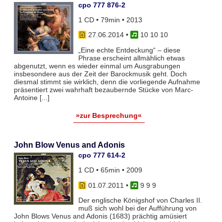
cpo 777 876-2
1 CD • 79min • 2013
27.06.2014
•
10 10 10
„Eine echte Entdeckung“ – diese
Phrase erscheint allmählich etwas
abgenutzt, wenn es wieder einmal um Ausgrabungen
insbesondere aus der Zeit der Barockmusik geht. Doch
diesmal stimmt sie wirklich, denn die vorliegende Aufnahme
präsentiert zwei wahrhaft bezaubernde Stücke von Marc-
Antoine [...]
»zur Besprechung«
John Blow Venus and Adonis
cpo 777 614-2
1 CD • 65min • 2009
01.07.2011
•
9 9 9
Der englische Königshof von Charles II.
muß sich wohl bei der Aufführung von
John Blows Venus and Adonis (1683) prächtig amüsiert