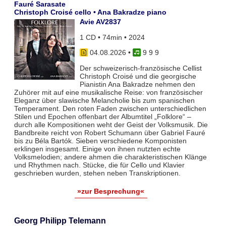
Fauré Sarasate
Christoph Croisé cello • Ana Bakradze piano
Avie AV2837
1 CD • 74min • 2024
04.08.2026
•
9 9 9
Der schweizerisch-französische Cellist
Christoph Croisé und die georgische
Pianistin Ana Bakradze nehmen den
Zuhörer mit auf eine musikalische Reise: von französischer
Eleganz über slawische Melancholie bis zum spanischen
Temperament. Den roten Faden zwischen unterschiedlichen
Stilen und Epochen offenbart der Albumtitel „Folklore“ –
durch alle Kompositionen weht der Geist der Volksmusik. Die
Bandbreite reicht von Robert Schumann über Gabriel Fauré
bis zu Béla Bartók. Sieben verschiedene Komponisten
erklingen insgesamt. Einige von ihnen nutzten echte
Volksmelodien; andere ahmen die charakteristischen Klänge
und Rhythmen nach. Stücke, die für Cello und Klavier
geschrieben wurden, stehen neben Transkriptionen.
»zur Besprechung«
Georg Philipp Telemann