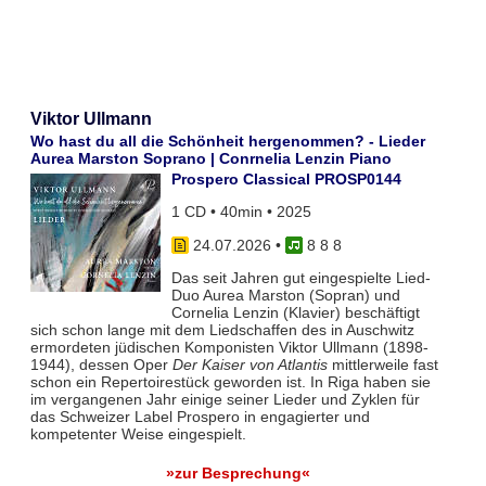
Viktor Ullmann
Wo hast du all die Schönheit hergenommen? - Lieder
Aurea Marston Soprano | Conrnelia Lenzin Piano
Prospero Classical PROSP0144
1 CD • 40min • 2025
24.07.2026
•
8 8 8
Das seit Jahren gut eingespielte Lied-
Duo Aurea Marston (Sopran) und
Cornelia Lenzin (Klavier) beschäftigt
sich schon lange mit dem Liedschaffen des in Auschwitz
ermordeten jüdischen Komponisten Viktor Ullmann (1898-
1944), dessen Oper
Der Kaiser von Atlantis
mittlerweile fast
schon ein Repertoirestück geworden ist. In Riga haben sie
im vergangenen Jahr einige seiner Lieder und Zyklen für
das Schweizer Label Prospero in engagierter und
kompetenter Weise eingespielt.
»zur Besprechung«