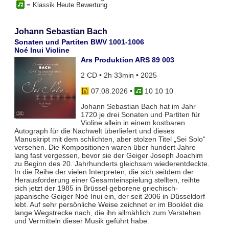
= Klassik Heute Bewertung
Johann Sebastian Bach
Sonaten und Partiten BWV 1001-1006
Noé Inui Violine
Ars Produktion ARS 89 003
2 CD • 2h 33min • 2025
07.08.2026
•
10 10 10
Johann Sebastian Bach hat im Jahr
1720 je drei Sonaten und Partiten für
Violine allein in einem kostbaren
Autograph für die Nachwelt überliefert und dieses
Manuskript mit dem schlichten, aber stolzen Titel „Sei Solo“
versehen. Die Kompositionen waren über hundert Jahre
lang fast vergessen, bevor sie der Geiger Joseph Joachim
zu Beginn des 20. Jahrhunderts gleichsam wiederentdeckte.
In die Reihe der vielen Interpreten, die sich seitdem der
Herausforderung einer Gesamteinspielung stellten, reihte
sich jetzt der 1985 in Brüssel geborene griechisch-
japanische Geiger Noé Inui ein, der seit 2006 in Düsseldorf
lebt. Auf sehr persönliche Weise zeichnet er im Booklet die
lange Wegstrecke nach, die ihn allmählich zum Verstehen
und Vermitteln dieser Musik geführt habe.