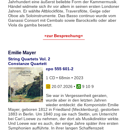
Jahrhundert eine äußerst beliebte Form der Kammermusik.
Händel widmete sich ihr vor allem in seinen ersten Londoner
Jahren. Er wählte Altblockflöte, Traversflöte, Geige oder
Oboe als Soloinstrumente. Das Basso continuo wurde vom
Ganassi Consort mit Cembalo sowie Barockcello oder aber
Viola da gamba besetzt.
»zur Besprechung«
Emilie Mayer
String Quartets Vol. 2
Constanze Quartett
cpo 555 601-2
1 CD • 68min • 2023
20.07.2026
•
9 10 9
Sie war in Vergessenheit geraten,
wurde aber in den letzten Jahren
wieder entdeckt: die Komponistin Emilie
Mayer, geboren 1812 in Friedland (Mecklenburg), gestorben
1883 in Berlin. Um 1840 zog sie nach Stettin, um Unterricht
bei Carl Loewe zu nehmen, der dort als Musikdirektor wirkte.
Und Loewe war es auch, der einige Jahre später ihre ersten
Symphonien aufführte. In ihrer langen Schaffenszeit