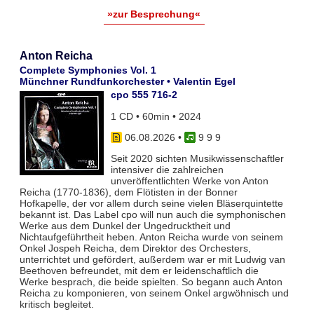
»zur Besprechung«
Anton Reicha
Complete Symphonies Vol. 1
Münchner Rundfunkorchester • Valentin Egel
cpo 555 716-2
1 CD • 60min • 2024
06.08.2026
•
9 9 9
Seit 2020 sichten Musikwissenschaftler
intensiver die zahlreichen
unveröffentlichten Werke von Anton
Reicha (1770-1836), dem Flötisten in der Bonner
Hofkapelle, der vor allem durch seine vielen Bläserquintette
bekannt ist. Das Label cpo will nun auch die symphonischen
Werke aus dem Dunkel der Ungedrucktheit und
Nichtaufgeführtheit heben. Anton Reicha wurde von seinem
Onkel Jospeh Reicha, dem Direktor des Orchesters,
unterrichtet und gefördert, außerdem war er mit Ludwig van
Beethoven befreundet, mit dem er leidenschaftlich die
Werke besprach, die beide spielten. So begann auch Anton
Reicha zu komponieren, von seinem Onkel argwöhnisch und
kritisch begleitet.