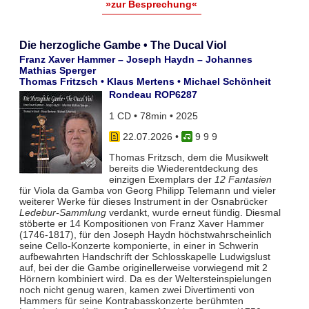
»zur Besprechung«
Die herzogliche Gambe • The Ducal Viol
Franz Xaver Hammer – Joseph Haydn – Johannes
Mathias Sperger
Thomas Fritzsch • Klaus Mertens • Michael Schönheit
Rondeau ROP6287
1 CD • 78min • 2025
22.07.2026
•
9 9 9
Thomas Fritzsch, dem die Musikwelt
bereits die Wiederentdeckung des
einzigen Exemplars der
12 Fantasien
für Viola da Gamba von Georg Philipp Telemann und vieler
weiterer Werke für dieses Instrument in der Osnabrücker
Ledebur-Sammlung
verdankt, wurde erneut fündig. Diesmal
stöberte er 14 Kompositionen von Franz Xaver Hammer
(1746-1817), für den Joseph Haydn höchstwahrscheinlich
seine Cello-Konzerte komponierte, in einer in Schwerin
aufbewahrten Handschrift der Schlosskapelle Ludwigslust
auf, bei der die Gambe originellerweise vorwiegend mit 2
Hörnern kombiniert wird. Da es der Weltersteinspielungen
noch nicht genug waren, kamen zwei Divertimenti von
Hammers für seine Kontrabasskonzerte berühmten