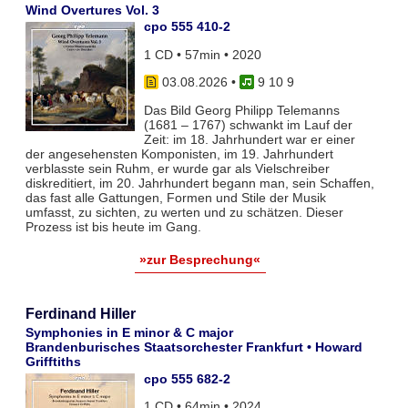
Wind Overtures Vol. 3
cpo 555 410-2
1 CD • 57min • 2020
03.08.2026
•
9 10 9
Das Bild Georg Philipp Telemanns
(1681 – 1767) schwankt im Lauf der
Zeit: im 18. Jahrhundert war er einer
der angesehensten Komponisten, im 19. Jahrhundert
verblasste sein Ruhm, er wurde gar als Vielschreiber
diskreditiert, im 20. Jahrhundert begann man, sein Schaffen,
das fast alle Gattungen, Formen und Stile der Musik
umfasst, zu sichten, zu werten und zu schätzen. Dieser
Prozess ist bis heute im Gang.
»zur Besprechung«
Ferdinand Hiller
Symphonies in E minor & C major
Brandenburisches Staatsorchester Frankfurt • Howard
Grifftiths
cpo 555 682-2
1 CD • 64min • 2024