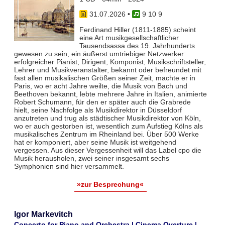
31.07.2026
•
9 10 9
Ferdinand Hiller (1811-1885) scheint
eine Art musikgesellschaftlicher
Tausendsassa des 19. Jahrhunderts
gewesen zu sein, ein äußerst umtriebiger Netzwerker:
erfolgreicher Pianist, Dirigent, Komponist, Musikschriftsteller,
Lehrer und Musikveranstalter, bekannt oder befreundet mit
fast allen musikalischen Größen seiner Zeit, machte er in
Paris, wo er acht Jahre weilte, die Musik von Bach und
Beethoven bekannt, lebte mehrere Jahre in Italien, animierte
Robert Schumann, für den er später auch die Grabrede
hielt, seine Nachfolge als Musikdirektor in Düsseldorf
anzutreten und trug als städtischer Musikdirektor von Köln,
wo er auch gestorben ist, wesentlich zum Aufstieg Kölns als
musikalisches Zentrum im Rheinland bei. Über 500 Werke
hat er komponiert, aber seine Musik ist weitgehend
vergessen. Aus dieser Vergessenheit will das Label cpo die
Musik herausholen, zwei seiner insgesamt sechs
Symphonien sind hier versammelt.
»zur Besprechung«
Igor Markevitch
Concerto for Piano and Orchestra | Cinema Overture |