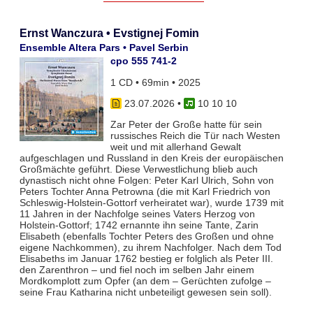
Ernst Wanczura • Evstignej Fomin
Ensemble Altera Pars • Pavel Serbin
cpo 555 741-2
1 CD • 69min • 2025
23.07.2026
•
10 10 10
Zar Peter der Große hatte für sein
russisches Reich die Tür nach Westen
weit und mit allerhand Gewalt
aufgeschlagen und Russland in den Kreis der europäischen
Großmächte geführt. Diese Verwestlichung blieb auch
dynastisch nicht ohne Folgen: Peter Karl Ulrich, Sohn von
Peters Tochter Anna Petrowna (die mit Karl Friedrich von
Schleswig-Holstein-Gottorf verheiratet war), wurde 1739 mit
11 Jahren in der Nachfolge seines Vaters Herzog von
Holstein-Gottorf; 1742 ernannte ihn seine Tante, Zarin
Elisabeth (ebenfalls Tochter Peters des Großen und ohne
eigene Nachkommen), zu ihrem Nachfolger. Nach dem Tod
Elisabeths im Januar 1762 bestieg er folglich als Peter III.
den Zarenthron – und fiel noch im selben Jahr einem
Mordkomplott zum Opfer (an dem – Gerüchten zufolge –
seine Frau Katharina nicht unbeteiligt gewesen sein soll).