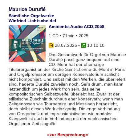
Maurice Duruflé
Sämtliche Orgelwerke
Winfried Lichtscheidel
Ambiente-Audio ACD-2058
1 CD • 71min • 2025
28.07.2026
•
10 10 10
Das Gesamtwerk für Orgel von Maurice
Duruflé passt ganz bequem auf eine
CD. Mehr hat der ehemalige
Titularorganist an der Kirche Saint-Etienne-du-Mont in Paris
und Orgelprofessor am dortigen Konservatorium schlicht
nicht komponiert. Und selbst mit den Werken, die überliefert
sind, haderte Duruflé zuweilen noch. Sei’s drum, man kann
letztendlich um jedes Werk froh sein, das seine
kompositorischen Selbstzweifel überlebt hat. Zwar ist der
stilistische Zuschnitt durchaus eher konservativ, wenn man
Zeitgenossen wie Tournemire und Messiaen heranzieht,
doch bleibt dieses Werk einzigartig. Die enge Verbindung
von Gregorianik und impressionistischer wie modaler
Klangwelt ist auch in Verbindung mit der neoklassischen
Orgel jener Zeit singulär.
»zur Besprechung«