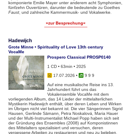
komponierte Emilie Mayer unter anderem acht Symphonien,
fünfzehn Ouvertüren, darunter die bedeutende zu Goethes
Faust
, und zahlreiche Kammermusik- und Vokalwerke.
»zur Besprechung«
Hadewijch
Grote Minne • Spirituality of Love 13th century
VocaMe
Prospero Classical PROSP0140
1 CD • 63min • 2025
17.07.2026
•
9 9 9
Auf eine musikalische Reise ins 13.
Jahrhundert führt uns das
Vokalensemble VocaMe mit dem
vorliegenden Album, das 14 Lieder der mittelalterlichen
Mystikerin Hadewijch enthält, über deren Leben und Wirken
im Übrigen nicht viel bekannt ist. Die vier Sängerinnen Sigrid
Hausen, Gerlinde Sämann, Petra Noskalová, Maria Hauer
und der Multi-Instrumentalist Michael Popp haben sich seit
der Gründung des Ensembles (2008) auf Komponistinnen
des Mittelalters spezialisiert und versuchen, deren
vergessene Arbeiten zu restaurieren und neu zu beleben.