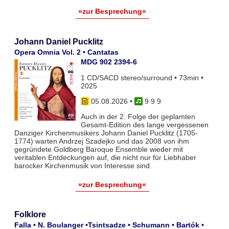
»zur Besprechung«
Johann Daniel Pucklitz
Opera Omnia Vol. 2 • Cantatas
MDG 902 2394-6
1 CD/SACD stereo/surround • 73min •
2025
05.08.2026
•
9 9 9
Auch in der 2. Folge der geplamten
Gesamt-Edition des lange vergessenen
Danziger Kirchenmusikers Johann Daniel Pucklitz (1705-
1774) warten Andrzej Szadejko und das 2008 von ihm
gegründete Goldberg Baroque Ensemble wieder mit
veritablen Entdeckungen auf, die nicht nur für Liebhaber
barocker Kirchenmusik von Interesse sind.
»zur Besprechung«
Folklore
Falla • N. Boulanger •Tsintsadze • Schumann • Bartók •