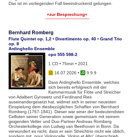
Das ist im vorliegenden Fall beeindruckend gelungen.
»zur Besprechung«
Bernhard Romberg
Flute Quintet op. 1,2 • Divertimento op. 40 • Grand Trio
op. 8
Ardinghello Ensemble
cpo 555 598-2
1 CD • 75min • 2021
16.07.2026
•
9 9 9
Dass Ardinghello Ensemble, welches
sich bereits erfolgreich mit der
Kammermusik für Flöte und Streicher
von Adalbert Gyrowetz und Ferdinand Ries
auseinandergesetzt hat, widmet sich in seiner neuesten
Einspielung dem diesbezüglichen Schaffen von Bernhard
Romberg (1767-1841). Dieser war einer der bedeutendsten
Cellisten seiner Generation sowie gemeinsam mit seinem
geigenden Vetter und Duo-Partner Andreas Romberg
Orchesterkollege von Ludwig van Beethoven in Bonn. Da
verwundert es nicht, dass er sein Streichtrio nicht wie üblich,
sondern mit „pour Violoncelle, Violon et Alto“ überschrieb.