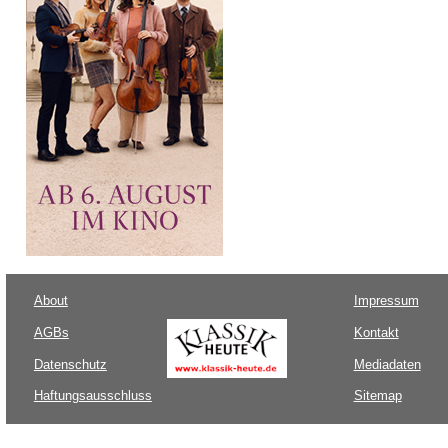
About
Impressum
AGBs
Kontakt
Datenschutz
Mediadaten
Haftungsausschluss
Sitemap