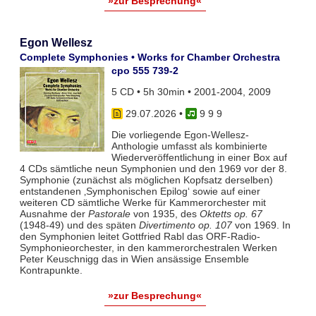
»zur Besprechung«
Egon Wellesz
Complete Symphonies • Works for Chamber Orchestra
cpo 555 739-2
5 CD • 5h 30min • 2001-2004, 2009
29.07.2026
•
9 9 9
Die vorliegende Egon-Wellesz-
Anthologie umfasst als kombinierte
Wiederveröffentlichung in einer Box auf
4 CDs sämtliche neun Symphonien und den 1969 vor der 8.
Symphonie (zunächst als möglichen Kopfsatz derselben)
entstandenen ‚Symphonischen Epilog‘ sowie auf einer
weiteren CD sämtliche Werke für Kammerorchester mit
Ausnahme der
Pastorale
von 1935, des
Oktetts op. 67
(1948-49) und des späten
Divertimento op. 107
von 1969. In
den Symphonien leitet Gottfried Rabl das ORF-Radio-
Symphonieorchester, in den kammerorchestralen Werken
Peter Keuschnigg das in Wien ansässige Ensemble
Kontrapunkte.
»zur Besprechung«