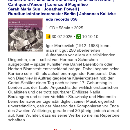
Cantique d'Amour | Lorenzo il Magnifico
Sarah Maria Sun | Jonathan Powell |
Rundfunksinfonieorchester Berlin | Johannes Kalitzke
eda records 056
1 CD • 58min • 2025
30.07.2026
•
10 10 10
Igor Markevitch (1912–1983) kennt
man mit gut 250 überlieferten
Aufnahmen vor allem als stilbildenden
Dirigenten, der – selbst von Hermann Scherchen
ausgebildet – später Künstler wie Daniel Barenboim oder
Herbert Blomstedt entscheidend prägte. Dabei begann seine
Karriere sehr früh als aufsehenerregender Komponist. Das
von Diaghilev in Auftrag gegebene Klavierkonzert hob der
Cortot-Schüler einen Tag nach seinem 17. Geburtstag in
London aus der Taufe. Angesichts der wirklich erstaunlichen
Qualitäten und der trotz spürbarer Einflüsse Nadia
Boulangers und seiner Vorbilder Strawinsky und Hindemith
bemerkenswerten Eigenständigkeit seiner Musik eigentlich
unverständlich, gab der Maestro das Komponieren vor Ende
des Zweiten Weltkriegs, gerade mal 30-jährig, jedoch abrupt
auf. Kein Wunder, dass es seine Werke so nie ins Repertoire
schafften.