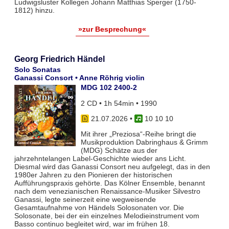
Ludwigsluster Kollegen Johann Matthias Sperger (1750-
1812) hinzu.
»zur Besprechung«
Georg Friedrich Händel
Solo Sonatas
Ganassi Consort • Anne Röhrig violin
MDG 102 2400-2
2 CD • 1h 54min • 1990
21.07.2026
•
10 10 10
Mit ihrer „Preziosa“-Reihe bringt die
Musikproduktion Dabringhaus & Grimm
(MDG) Schätze aus der
jahrzehntelangen Label-Geschichte wieder ans Licht.
Diesmal wird das Ganassi Consort neu aufgelegt, das in den
1980er Jahren zu den Pionieren der historischen
Aufführungspraxis gehörte. Das Kölner Ensemble, benannt
nach dem venezianischen Renaissance-Musiker Silvestro
Ganassi, legte seinerzeit eine wegweisende
Gesamtaufnahme von Händels Solosonaten vor. Die
Solosonate, bei der ein einzelnes Melodieinstrument vom
Basso continuo begleitet wird, war im frühen 18.