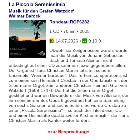
La Piccola Serenissimia
Musik für den Grafen Watzdorf
Weimar Barock
Rondeau ROP6282
1 CD • 70min • 2025
14.07.2026
•
9 10 9
Obwohl sie Zeitgenossen waren, würde
man die Musik von Johann Sebastian
Bach und Tomaso Albinoni nicht
unbedingt auf einer CD zusammen- bzw. gegenüberstellen.
Der Organist Hans Christian Martin tut’s mit seinem
Ensemble „Weimar Baroque“. Das Tertium comparationis ist
zum einen sein Heimatort Crostau in der Oberlausitz mit der
Silbermann-Orgel, zum anderen Christian Heinrich Graf von
Watzdorf (1689-1747): Der hat die Silbermann-Orgel
gestiftet und war ein Bewunderer der Musik von Albinoni, der
ihm sein berühmtes Opus 8 gewidmet hat, eine Sammlung
von sechs Sonaten und sechs Suiten. So wurde Crostau zu
einer „Piccola Serenissima“ – so auch der Titel dieser CD –
und einer Heimstätte qualitätsvoller Kirchenmusik – die Hans
Christian Martin als Kantor weiter fördert.
»zur Besprechung«