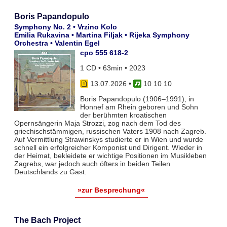
Boris Papandopulo
Symphony No. 2 • Vrzino Kolo
Emilia Rukavina • Martina Filjak • Rijeka Symphony
Orchestra • Valentin Egel
cpo 555 618-2
1 CD • 63min • 2023
13.07.2026
•
10 10 10
Boris Papandopulo (1906–1991), in
Honnef am Rhein geboren und Sohn
der berühmten kroatischen
Opernsängerin Maja Strozzi, zog nach dem Tod des
griechischstämmigen, russischen Vaters 1908 nach Zagreb.
Auf Vermittlung Strawinskys studierte er in Wien und wurde
schnell ein erfolgreicher Komponist und Dirigent. Wieder in
der Heimat, bekleidete er wichtige Positionen im Musikleben
Zagrebs, war jedoch auch öfters in beiden Teilen
Deutschlands zu Gast.
»zur Besprechung«
The Bach Project