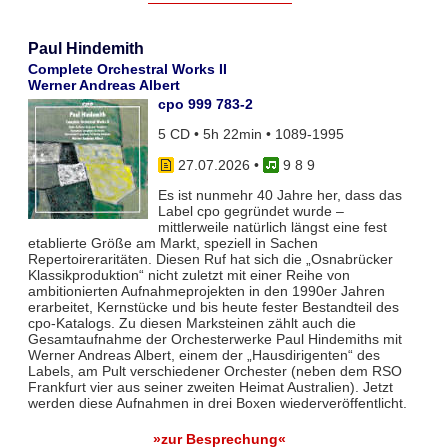
Paul Hindemith
Complete Orchestral Works II
Werner Andreas Albert
cpo 999 783-2
5 CD • 5h 22min • 1089-1995
27.07.2026
•
9 8 9
Es ist nunmehr 40 Jahre her, dass das
Label cpo gegründet wurde –
mittlerweile natürlich längst eine fest
etablierte Größe am Markt, speziell in Sachen
Repertoireraritäten. Diesen Ruf hat sich die „Osnabrücker
Klassikproduktion“ nicht zuletzt mit einer Reihe von
ambitionierten Aufnahmeprojekten in den 1990er Jahren
erarbeitet, Kernstücke und bis heute fester Bestandteil des
cpo-Katalogs. Zu diesen Marksteinen zählt auch die
Gesamtaufnahme der Orchesterwerke Paul Hindemiths mit
Werner Andreas Albert, einem der „Hausdirigenten“ des
Labels, am Pult verschiedener Orchester (neben dem RSO
Frankfurt vier aus seiner zweiten Heimat Australien). Jetzt
werden diese Aufnahmen in drei Boxen wiederveröffentlicht.
»zur Besprechung«