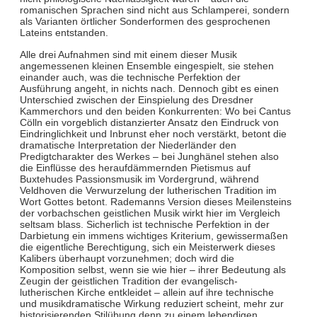
romanischen Sprachen sind nicht aus Schlamperei, sondern
als Varianten örtlicher Sonderformen des gesprochenen
Lateins entstanden.
Alle drei Aufnahmen sind mit einem dieser Musik
angemessenen kleinen Ensemble eingespielt, sie stehen
einander auch, was die technische Perfektion der
Ausführung angeht, in nichts nach. Dennoch gibt es einen
Unterschied zwischen der Einspielung des Dresdner
Kammerchors und den beiden Konkurrenten: Wo bei Cantus
Cölln ein vorgeblich distanzierter Ansatz den Eindruck von
Eindringlichkeit und Inbrunst eher noch verstärkt, betont die
dramatische Interpretation der Niederländer den
Predigtcharakter des Werkes – bei Junghänel stehen also
die Einflüsse des heraufdämmernden Pietismus auf
Buxtehudes Passionsmusik im Vordergrund, während
Veldhoven die Verwurzelung der lutherischen Tradition im
Wort Gottes betont. Rademanns Version dieses Meilensteins
der vorbachschen geistlichen Musik wirkt hier im Vergleich
seltsam blass. Sicherlich ist technische Perfektion in der
Darbietung ein immens wichtiges Kriterium, gewissermaßen
die eigentliche Berechtigung, sich ein Meisterwerk dieses
Kalibers überhaupt vorzunehmen; doch wird die
Komposition selbst, wenn sie wie hier – ihrer Bedeutung als
Zeugin der geistlichen Tradition der evangelisch-
lutherischen Kirche entkleidet – allein auf ihre technische
und musikdramatische Wirkung reduziert scheint, mehr zur
historisierenden Stilübung denn zu einem lebendigen