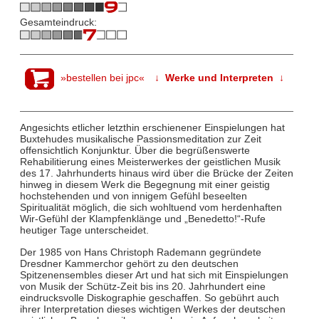
Gesamteindruck:
»bestellen bei jpc«
↓ Werke und Interpreten ↓
Angesichts etlicher letzthin erschienener Einspielungen hat
Buxtehudes musikalische Passionsmeditation zur Zeit
offensichtlich Konjunktur. Über die begrüßenswerte
Rehabilitierung eines Meisterwerkes der geistlichen Musik
des 17. Jahrhunderts hinaus wird über die Brücke der Zeiten
hinweg in diesem Werk die Begegnung mit einer geistig
hochstehenden und von innigem Gefühl beseelten
Spiritualität möglich, die sich wohltuend vom herdenhaften
Wir-Gefühl der Klampfenklänge und „Benedetto!“-Rufe
heutiger Tage unterscheidet.
Der 1985 von Hans Christoph Rademann gegründete
Dresdner Kammerchor gehört zu den deutschen
Spitzenensembles dieser Art und hat sich mit Einspielungen
von Musik der Schütz-Zeit bis ins 20. Jahrhundert eine
eindrucksvolle Diskographie geschaffen. So gebührt auch
ihrer Interpretation dieses wichtigen Werkes der deutschen