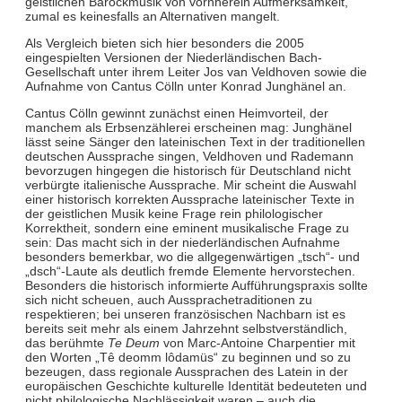
geistlichen Barockmusik von vornherein Aufmerksamkeit,
zumal es keinesfalls an Alternativen mangelt.
Als Vergleich bieten sich hier besonders die 2005
eingespielten Versionen der Niederländischen Bach-
Gesellschaft unter ihrem Leiter Jos van Veldhoven sowie die
Aufnahme von Cantus Cölln unter Konrad Junghänel an.
Cantus Cölln gewinnt zunächst einen Heimvorteil, der
manchem als Erbsenzählerei erscheinen mag: Junghänel
lässt seine Sänger den lateinischen Text in der traditionellen
deutschen Aussprache singen, Veldhoven und Rademann
bevorzugen hingegen die historisch für Deutschland nicht
verbürgte italienische Aussprache. Mir scheint die Auswahl
einer historisch korrekten Aussprache lateinischer Texte in
der geistlichen Musik keine Frage rein philologischer
Korrektheit, sondern eine eminent musikalische Frage zu
sein: Das macht sich in der niederländischen Aufnahme
besonders bemerkbar, wo die allgegenwärtigen „tsch“- und
„dsch“-Laute als deutlich fremde Elemente hervorstechen.
Besonders die historisch informierte Aufführungspraxis sollte
sich nicht scheuen, auch Aussprachetraditionen zu
respektieren; bei unseren französischen Nachbarn ist es
bereits seit mehr als einem Jahrzehnt selbstverständlich,
das berühmte
Te Deum
von Marc-Antoine Charpentier mit
den Worten „Tê deomm lôdamüs“ zu beginnen und so zu
bezeugen, dass regionale Aussprachen des Latein in der
europäischen Geschichte kulturelle Identität bedeuteten und
nicht philologische Nachlässigkeit waren – auch die