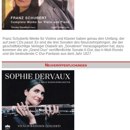
Franz Schuberts Werke für Violine und Klavier haben genau den Umfang, der
auf zwei CDs passt. Es sind die drei Sonaten des Neunzehnjährigen, die der
geschäftstüchtige Verleger Diabelli als „Sonatinen“ herausgegeben hat, dazu
kommen die als „Grand Duo“ veröffentlichte Sonate A-Dur, das h-Moll-Rondo
und die bedeutende C-Dur-Fantasie aus dem Jahr 1827.
Neuveröffentlichungen