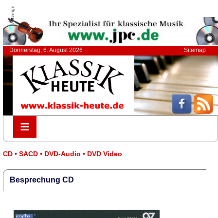
Anzeige
Donnerstag, 6. August 2026
Sitemap
≡
≡
CD • SACD • DVD-Audio • DVD Video
Besprechung CD