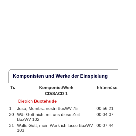
Komponisten und Werke der Einspielung
Tr.
Komponist/Werk
hh:mm:ss
CD/SACD 1
Dietrich
Buxtehude
1
Jesu, Membra nostri BuxWV 75
00:56:21
30
Wär Gott nicht mit uns diese Zeit
00:04:07
BuxWV 102
31
Walts Gott, mein Werk ich lasse BuxWV
00:07:44
103