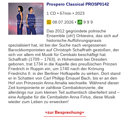
Prospero Classical PROSP0142
1 CD • 67min • 2023
08.07.2026
•
9 9 9
Das 2012 gegründete polnische
Ensemble (oh!) Orkiestra, das sich auf
historische Aufführungspraxis
spezialisiert hat, ist bei der Suche nach vergessenen
Barockkomponisten auf Christoph Schaffrath gestoßen, der
sich vor allem mit Musik für Cembalo beschäftigt hat.
Schaffrath (1709 – 1763), in Hohenstein bei Dresden
geboren, trat 1734 in die Kapelle des preußischen Prinzen
Friedrich in Ruppin ein, um 1740 nach der Krönung
Friedrichs II. in der Berliner Hofkapelle zu wirken. Dort stand
er in Schatten von Carl Philipp Emauel Bach, bis er an den
Hof von Prinzessin Anna Amalia wechselte. Während dieser
Zeit komponierte er zahllose Cembalokonzerte, die
allerdings nur zum kleinen Teil authentisch überliefert sind –
eine Aufgabe für die Cembalistin Anna Firlus, diese Musik
wieder zum Leben zu erwecken!
»zur Besprechung«