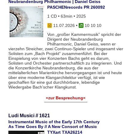
Neubrandenburg Philharmonic | Daniel Geiss
PASCHENrecords PR 260092
1 CD • 63min • 2025
11.07.2026
•
10 10 10
Von „großer Kammermusik” spricht der
Dirigent der Neubrandenburg
Philharmonic, Daniel Geiss, wenn er
vierzehn Streicher, zwei Continuo-Spieler und insgesamt vier
Solisten zum „Bach Projekt“ zusammenführt. Bei der
Einspielung von vier Konzerten Bachs geht es darum,
Solisten und Orchester partnerschaftlich zu integrieren. Und
die Konzertkirche Neubrandenburg, die aus der
mittelalterlichen Marienkirche hervorgegangen ist und heute
über eine moderne Klangarchitektur verfügt, ist wie
geschaffen für eine gut durchhörbare, lebendige
Wiedergabe Bach’scher Klangkunst.
»zur Besprechung«
Ludi Musici // 1621
Instrumental Music of the Early 17th Century
As Time Goes By // A New Consort of Music
TYXart TXA26214