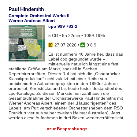
Paul Hindemith
Complete Orchestral Works II
Werner Andreas Albert
cpo 999 783-2
5 CD • 5h 22min • 1089-1995
27.07.2026
•
9 8 9
Es ist nunmehr 40 Jahre her, dass das
Label cpo gegründet wurde –
mittlerweile natürlich längst eine fest
etablierte Größe am Markt, speziell in Sachen
Repertoireraritäten. Diesen Ruf hat sich die „Osnabrücker
Klassikproduktion“ nicht zuletzt mit einer Reihe von
ambitionierten Aufnahmeprojekten in den 1990er Jahren
erarbeitet, Kernstücke und bis heute fester Bestandteil des
cpo-Katalogs. Zu diesen Marksteinen zählt auch die
Gesamtaufnahme der Orchesterwerke Paul Hindemiths mit
Werner Andreas Albert, einem der „Hausdirigenten“ des
Labels, am Pult verschiedener Orchester (neben dem RSO
Frankfurt vier aus seiner zweiten Heimat Australien). Jetzt
werden diese Aufnahmen in drei Boxen wiederveröffentlicht.
»zur Besprechung«