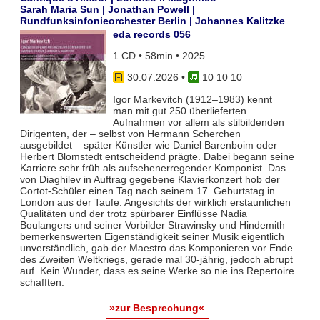
Sarah Maria Sun | Jonathan Powell |
Rundfunksinfonieorchester Berlin | Johannes Kalitzke
eda records 056
1 CD • 58min • 2025
30.07.2026
•
10 10 10
Igor Markevitch (1912–1983) kennt
man mit gut 250 überlieferten
Aufnahmen vor allem als stilbildenden
Dirigenten, der – selbst von Hermann Scherchen
ausgebildet – später Künstler wie Daniel Barenboim oder
Herbert Blomstedt entscheidend prägte. Dabei begann seine
Karriere sehr früh als aufsehenerregender Komponist. Das
von Diaghilev in Auftrag gegebene Klavierkonzert hob der
Cortot-Schüler einen Tag nach seinem 17. Geburtstag in
London aus der Taufe. Angesichts der wirklich erstaunlichen
Qualitäten und der trotz spürbarer Einflüsse Nadia
Boulangers und seiner Vorbilder Strawinsky und Hindemith
bemerkenswerten Eigenständigkeit seiner Musik eigentlich
unverständlich, gab der Maestro das Komponieren vor Ende
des Zweiten Weltkriegs, gerade mal 30-jährig, jedoch abrupt
auf. Kein Wunder, dass es seine Werke so nie ins Repertoire
schafften.
»zur Besprechung«