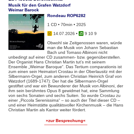
Musik für den Grafen Watzdorf
Weimar Barock
Rondeau ROP6282
1 CD • 70min • 2025
14.07.2026
•
9 10 9
Obwohl sie Zeitgenossen waren, würde
man die Musik von Johann Sebastian
Bach und Tomaso Albinoni nicht
unbedingt auf einer CD zusammen- bzw. gegenüberstellen.
Der Organist Hans Christian Martin tut’s mit seinem
Ensemble „Weimar Baroque“. Das Tertium comparationis ist
zum einen sein Heimatort Crostau in der Oberlausitz mit der
Silbermann-Orgel, zum anderen Christian Heinrich Graf von
Watzdorf (1689-1747): Der hat die Silbermann-Orgel
gestiftet und war ein Bewunderer der Musik von Albinoni, der
ihm sein berühmtes Opus 8 gewidmet hat, eine Sammlung
von sechs Sonaten und sechs Suiten. So wurde Crostau zu
einer „Piccola Serenissima“ – so auch der Titel dieser CD –
und einer Heimstätte qualitätsvoller Kirchenmusik – die Hans
Christian Martin als Kantor weiter fördert.
»zur Besprechung«