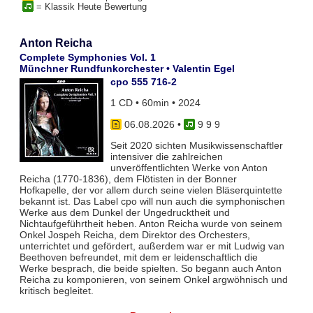
= Klassik Heute Bewertung
Anton Reicha
Complete Symphonies Vol. 1
Münchner Rundfunkorchester • Valentin Egel
cpo 555 716-2
1 CD • 60min • 2024
06.08.2026
•
9 9 9
Seit 2020 sichten Musikwissenschaftler
intensiver die zahlreichen
unveröffentlichten Werke von Anton
Reicha (1770-1836), dem Flötisten in der Bonner
Hofkapelle, der vor allem durch seine vielen Bläserquintette
bekannt ist. Das Label cpo will nun auch die symphonischen
Werke aus dem Dunkel der Ungedrucktheit und
Nichtaufgeführtheit heben. Anton Reicha wurde von seinem
Onkel Jospeh Reicha, dem Direktor des Orchesters,
unterrichtet und gefördert, außerdem war er mit Ludwig van
Beethoven befreundet, mit dem er leidenschaftlich die
Werke besprach, die beide spielten. So begann auch Anton
Reicha zu komponieren, von seinem Onkel argwöhnisch und
kritisch begleitet.