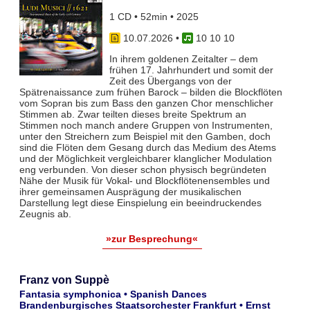
1 CD • 52min • 2025
10.07.2026
•
10 10 10
In ihrem goldenen Zeitalter – dem
frühen 17. Jahrhundert und somit der
Zeit des Übergangs von der
Spätrenaissance zum frühen Barock – bilden die Blockflöten
vom Sopran bis zum Bass den ganzen Chor menschlicher
Stimmen ab. Zwar teil­ten dieses breite Spektrum an
Stimmen noch manch andere Gruppen von Instrumenten,
unter den Streichern zum Bei­spiel mit den Gamben, doch
sind die Flöten dem Gesang durch das Medium des Atems
und der Möglichkeit vergleich­barer klanglicher Modulation
eng verbunden. Von dieser schon physisch begründeten
Nähe der Musik für Vokal- und Blockflö­tenensembles und
ihrer gemeinsamen Ausprägung der musikalischen
Darstellung legt diese Einspielung ein beeindruckendes
Zeugnis ab.
»zur Besprechung«
Franz von Suppè
Fantasia symphonica • Spanish Dances
Brandenburgisches Staatsorchester Frankfurt • Ernst