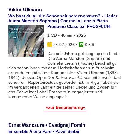
Viktor Ullmann
Wo hast du all die Schönheit hergenommen? - Lieder
Aurea Marston Soprano | Conrnelia Lenzin Piano
Prospero Classical PROSP0144
1 CD • 40min • 2025
24.07.2026
•
8 8 8
Das seit Jahren gut eingespielte Lied-
Duo Aurea Marston (Sopran) und
Cornelia Lenzin (Klavier) beschäftigt
sich schon lange mit dem Liedschaffen des in Auschwitz
ermordeten jüdischen Komponisten Viktor Ullmann (1898-
1944), dessen Oper
Der Kaiser von Atlantis
mittlerweile fast
schon ein Repertoirestück geworden ist. In Riga haben sie
im vergangenen Jahr einige seiner Lieder und Zyklen für
das Schweizer Label Prospero in engagierter und
kompetenter Weise eingespielt.
»zur Besprechung«
Ernst Wanczura • Evstignej Fomin
Ensemble Altera Pars • Pavel Serbin