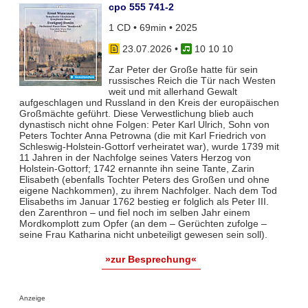
cpo 555 741-2
1 CD • 69min • 2025
23.07.2026
•
10 10 10
Zar Peter der Große hatte für sein
russisches Reich die Tür nach Westen
weit und mit allerhand Gewalt
aufgeschlagen und Russland in den Kreis der europäischen
Großmächte geführt. Diese Verwestlichung blieb auch
dynastisch nicht ohne Folgen: Peter Karl Ulrich, Sohn von
Peters Tochter Anna Petrowna (die mit Karl Friedrich von
Schleswig-Holstein-Gottorf verheiratet war), wurde 1739 mit
11 Jahren in der Nachfolge seines Vaters Herzog von
Holstein-Gottorf; 1742 ernannte ihn seine Tante, Zarin
Elisabeth (ebenfalls Tochter Peters des Großen und ohne
eigene Nachkommen), zu ihrem Nachfolger. Nach dem Tod
Elisabeths im Januar 1762 bestieg er folglich als Peter III.
den Zarenthron – und fiel noch im selben Jahr einem
Mordkomplott zum Opfer (an dem – Gerüchten zufolge –
seine Frau Katharina nicht unbeteiligt gewesen sein soll).
»zur Besprechung«
Anzeige