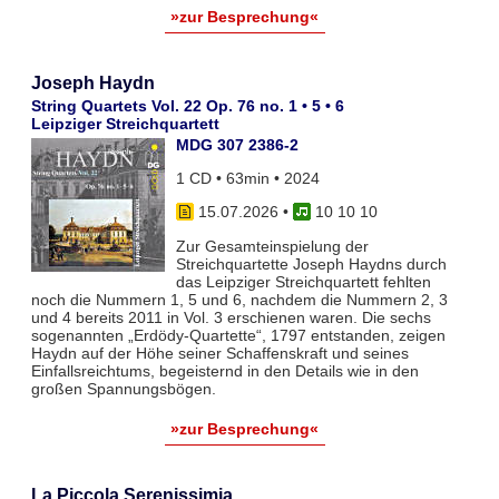
»zur Besprechung«
Joseph Haydn
String Quartets Vol. 22 Op. 76 no. 1 • 5 • 6
Leipziger Streichquartett
MDG 307 2386-2
1 CD • 63min • 2024
15.07.2026
•
10 10 10
Zur Gesamteinspielung der
Streichquartette Joseph Haydns durch
das Leipziger Streichquartett fehlten
noch die Nummern 1, 5 und 6, nachdem die Nummern 2, 3
und 4 bereits 2011 in Vol. 3 erschienen waren. Die sechs
sogenannten „Erdödy-Quartette“, 1797 entstanden, zeigen
Haydn auf der Höhe seiner Schaffenskraft und seines
Einfallsreichtums, begeisternd in den Details wie in den
großen Spannungsbögen.
»zur Besprechung«
La Piccola Serenissimia