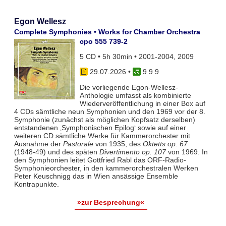
Egon Wellesz
Complete Symphonies • Works for Chamber Orchestra
cpo 555 739-2
5 CD • 5h 30min • 2001-2004, 2009
29.07.2026
•
9 9 9
Die vorliegende Egon-Wellesz-
Anthologie umfasst als kombinierte
Wiederveröffentlichung in einer Box auf
4 CDs sämtliche neun Symphonien und den 1969 vor der 8.
Symphonie (zunächst als möglichen Kopfsatz derselben)
entstandenen ‚Symphonischen Epilog‘ sowie auf einer
weiteren CD sämtliche Werke für Kammerorchester mit
Ausnahme der
Pastorale
von 1935, des
Oktetts op. 67
(1948-49) und des späten
Divertimento op. 107
von 1969. In
den Symphonien leitet Gottfried Rabl das ORF-Radio-
Symphonieorchester, in den kammerorchestralen Werken
Peter Keuschnigg das in Wien ansässige Ensemble
Kontrapunkte.
»zur Besprechung«