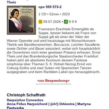
Theis
cpo 555 573-2
1 CD • 52min • 2023
09.07.2026
•
9 9 9
Francesco Ezechiele Ermengildo de
Suppe, besser bekannt als Franz von
Suppé gilt als einer der Väter der
Wiener Operette und wird heutzutage mit Wunschkonzert-
Titelnb wie
Banditenstreichen, Boccaccio, Leichter Kavallerie
sowie
Dichter und Bauer
assoziiert, wobei sich hauptsächlich
die Ouvertüren noch einer gewissen Präsenz erfreuen. Ernst
Theis und das Brandenburgische Staatsorchester Frankfurt
haben jetzt als absolutes Kuriosum dessen
Fantasia
simphonia
über Themen S. K. Hoheit Herzog Ernst von
Coburg-Gotha und zwei Suiten mit Spanischen Tänzen
ausgegraben und beim Raritäten-Label cpo herausgebracht.
»zur Besprechung«
Christoph Schaffrath
Harpsichor Concertos
Anna Firlus Harpsichord | {oh!} Orkiestra | Martyna
Pastuszka