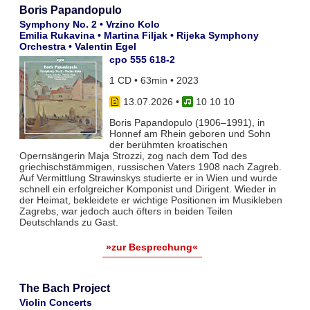
Boris Papandopulo
Symphony No. 2 • Vrzino Kolo
Emilia Rukavina • Martina Filjak • Rijeka Symphony
Orchestra • Valentin Egel
cpo 555 618-2
1 CD • 63min • 2023
13.07.2026
•
10 10 10
Boris Papandopulo (1906–1991), in
Honnef am Rhein geboren und Sohn
der berühmten kroatischen
Opernsängerin Maja Strozzi, zog nach dem Tod des
griechischstämmigen, russischen Vaters 1908 nach Zagreb.
Auf Vermittlung Strawinskys studierte er in Wien und wurde
schnell ein erfolgreicher Komponist und Dirigent. Wieder in
der Heimat, bekleidete er wichtige Positionen im Musikleben
Zagrebs, war jedoch auch öfters in beiden Teilen
Deutschlands zu Gast.
»zur Besprechung«
The Bach Project
Violin Concerts