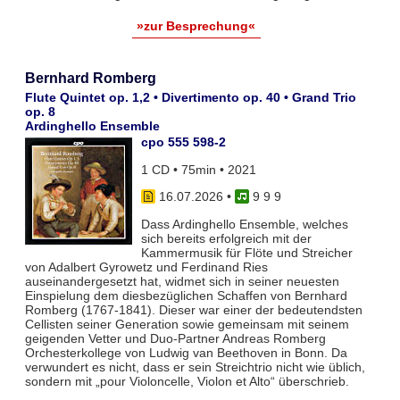
»zur Besprechung«
Bernhard Romberg
Flute Quintet op. 1,2 • Divertimento op. 40 • Grand Trio
op. 8
Ardinghello Ensemble
cpo 555 598-2
1 CD • 75min • 2021
16.07.2026
•
9 9 9
Dass Ardinghello Ensemble, welches
sich bereits erfolgreich mit der
Kammermusik für Flöte und Streicher
von Adalbert Gyrowetz und Ferdinand Ries
auseinandergesetzt hat, widmet sich in seiner neuesten
Einspielung dem diesbezüglichen Schaffen von Bernhard
Romberg (1767-1841). Dieser war einer der bedeutendsten
Cellisten seiner Generation sowie gemeinsam mit seinem
geigenden Vetter und Duo-Partner Andreas Romberg
Orchesterkollege von Ludwig van Beethoven in Bonn. Da
verwundert es nicht, dass er sein Streichtrio nicht wie üblich,
sondern mit „pour Violoncelle, Violon et Alto“ überschrieb.