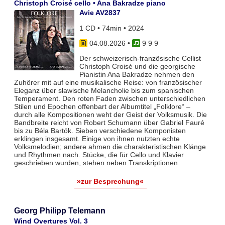
Christoph Croisé cello • Ana Bakradze piano
Avie AV2837
1 CD • 74min • 2024
04.08.2026
•
9 9 9
Der schweizerisch-französische Cellist
Christoph Croisé und die georgische
Pianistin Ana Bakradze nehmen den
Zuhörer mit auf eine musikalische Reise: von französischer
Eleganz über slawische Melancholie bis zum spanischen
Temperament. Den roten Faden zwischen unterschiedlichen
Stilen und Epochen offenbart der Albumtitel „Folklore“ –
durch alle Kompositionen weht der Geist der Volksmusik. Die
Bandbreite reicht von Robert Schumann über Gabriel Fauré
bis zu Béla Bartók. Sieben verschiedene Komponisten
erklingen insgesamt. Einige von ihnen nutzten echte
Volksmelodien; andere ahmen die charakteristischen Klänge
und Rhythmen nach. Stücke, die für Cello und Klavier
geschrieben wurden, stehen neben Transkriptionen.
»zur Besprechung«
Georg Philipp Telemann
Wind Overtures Vol. 3