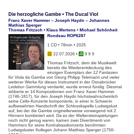
Die herzogliche Gambe • The Ducal Viol
Franz Xaver Hammer – Joseph Haydn – Johannes
Mathias Sperger
Thomas Fritzsch • Klaus Mertens • Michael Schönheit
Rondeau ROP6287
1 CD • 78min • 2025
22.07.2026
•
9 9 9
Thomas Fritzsch, dem die Musikwelt
bereits die Wiederentdeckung des
einzigen Exemplars der
12 Fantasien
für Viola da Gamba von Georg Philipp Telemann und vieler
weiterer Werke für dieses Instrument in der Osnabrücker
Ledebur-Sammlung
verdankt, wurde erneut fündig. Diesmal
stöberte er 14 Kompositionen von Franz Xaver Hammer
(1746-1817), für den Joseph Haydn höchstwahrscheinlich
seine Cello-Konzerte komponierte, in einer in Schwerin
aufbewahrten Handschrift der Schlosskapelle Ludwigslust
auf, bei der die Gambe originellerweise vorwiegend mit 2
Hörnern kombiniert wird. Da es der Weltersteinspielungen
noch nicht genug waren, kamen zwei Divertimenti von
Hammers für seine Kontrabasskonzerte berühmten
Ludwigsluster Kollegen Johann Matthias Sperger (1750-