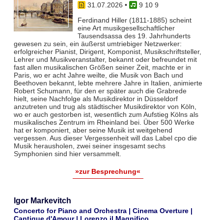
31.07.2026
•
9 10 9
Ferdinand Hiller (1811-1885) scheint
eine Art musikgesellschaftlicher
Tausendsassa des 19. Jahrhunderts
gewesen zu sein, ein äußerst umtriebiger Netzwerker:
erfolgreicher Pianist, Dirigent, Komponist, Musikschriftsteller,
Lehrer und Musikveranstalter, bekannt oder befreundet mit
fast allen musikalischen Größen seiner Zeit, machte er in
Paris, wo er acht Jahre weilte, die Musik von Bach und
Beethoven bekannt, lebte mehrere Jahre in Italien, animierte
Robert Schumann, für den er später auch die Grabrede
hielt, seine Nachfolge als Musikdirektor in Düsseldorf
anzutreten und trug als städtischer Musikdirektor von Köln,
wo er auch gestorben ist, wesentlich zum Aufstieg Kölns als
musikalisches Zentrum im Rheinland bei. Über 500 Werke
hat er komponiert, aber seine Musik ist weitgehend
vergessen. Aus dieser Vergessenheit will das Label cpo die
Musik herausholen, zwei seiner insgesamt sechs
Symphonien sind hier versammelt.
»zur Besprechung«
Igor Markevitch
Concerto for Piano and Orchestra | Cinema Overture |
Cantique d'Amour | Lorenzo il Magnifico