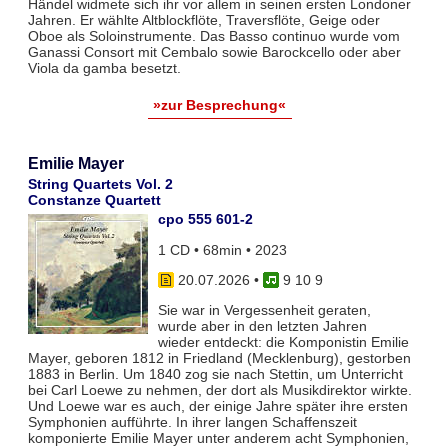
Händel widmete sich ihr vor allem in seinen ersten Londoner
Jahren. Er wählte Altblockflöte, Traversflöte, Geige oder
Oboe als Soloinstrumente. Das Basso continuo wurde vom
Ganassi Consort mit Cembalo sowie Barockcello oder aber
Viola da gamba besetzt.
»zur Besprechung«
Emilie Mayer
String Quartets Vol. 2
Constanze Quartett
cpo 555 601-2
1 CD • 68min • 2023
20.07.2026
•
9 10 9
Sie war in Vergessenheit geraten,
wurde aber in den letzten Jahren
wieder entdeckt: die Komponistin Emilie
Mayer, geboren 1812 in Friedland (Mecklenburg), gestorben
1883 in Berlin. Um 1840 zog sie nach Stettin, um Unterricht
bei Carl Loewe zu nehmen, der dort als Musikdirektor wirkte.
Und Loewe war es auch, der einige Jahre später ihre ersten
Symphonien aufführte. In ihrer langen Schaffenszeit
komponierte Emilie Mayer unter anderem acht Symphonien,