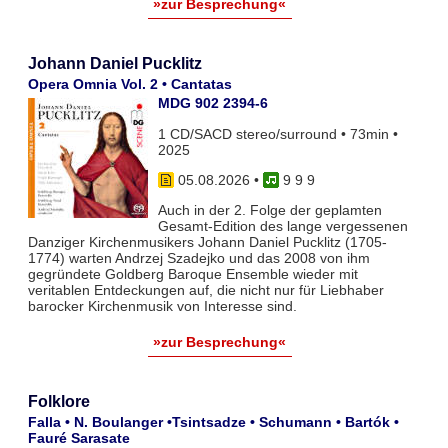
»zur Besprechung«
Johann Daniel Pucklitz
Opera Omnia Vol. 2 • Cantatas
MDG 902 2394-6
1 CD/SACD stereo/surround • 73min •
2025
05.08.2026
•
9 9 9
Auch in der 2. Folge der geplamten
Gesamt-Edition des lange vergessenen
Danziger Kirchenmusikers Johann Daniel Pucklitz (1705-
1774) warten Andrzej Szadejko und das 2008 von ihm
gegründete Goldberg Baroque Ensemble wieder mit
veritablen Entdeckungen auf, die nicht nur für Liebhaber
barocker Kirchenmusik von Interesse sind.
»zur Besprechung«
Folklore
Falla • N. Boulanger •Tsintsadze • Schumann • Bartók •
Fauré Sarasate