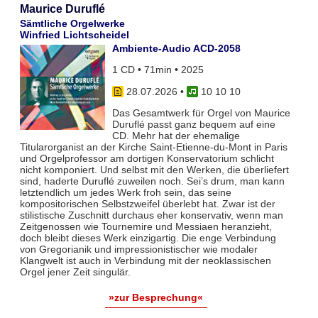
Maurice Duruflé
Sämtliche Orgelwerke
Winfried Lichtscheidel
Ambiente-Audio ACD-2058
1 CD • 71min • 2025
28.07.2026
•
10 10 10
Das Gesamtwerk für Orgel von Maurice
Duruflé passt ganz bequem auf eine
CD. Mehr hat der ehemalige
Titularorganist an der Kirche Saint-Etienne-du-Mont in Paris
und Orgelprofessor am dortigen Konservatorium schlicht
nicht komponiert. Und selbst mit den Werken, die überliefert
sind, haderte Duruflé zuweilen noch. Sei’s drum, man kann
letztendlich um jedes Werk froh sein, das seine
kompositorischen Selbstzweifel überlebt hat. Zwar ist der
stilistische Zuschnitt durchaus eher konservativ, wenn man
Zeitgenossen wie Tournemire und Messiaen heranzieht,
doch bleibt dieses Werk einzigartig. Die enge Verbindung
von Gregorianik und impressionistischer wie modaler
Klangwelt ist auch in Verbindung mit der neoklassischen
Orgel jener Zeit singulär.
»zur Besprechung«