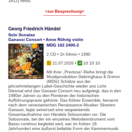
1812) hinzu.
»zur Besprechung«
Georg Friedrich Händel
Solo Sonatas
Ganassi Consort • Anne Röhrig violin
MDG 102 2400-2
2 CD • 1h 54min • 1990
21.07.2026
•
10 10 10
Mit ihrer „Preziosa“-Reihe bringt die
Musikproduktion Dabringhaus & Grimm
(MDG) Schätze aus der
jahrzehntelangen Label-Geschichte wieder ans Licht.
Diesmal wird das Ganassi Consort neu aufgelegt, das in den
1980er Jahren zu den Pionieren der historischen
Aufführungspraxis gehörte. Das Kölner Ensemble, benannt
nach dem venezianischen Renaissance-Musiker Silvestro
Ganassi, legte seinerzeit eine wegweisende
Gesamtaufnahme von Händels Solosonaten vor. Die
Solosonate, bei der ein einzelnes Melodieinstrument vom
Basso continuo begleitet wird, war im frühen 18.
Jahrhundert eine äußerst beliebte Form der Kammermusik.