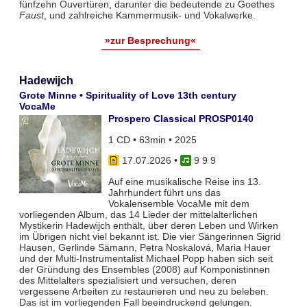
fünfzehn Ouvertüren, darunter die bedeutende zu Goethes
Faust
, und zahlreiche Kammermusik- und Vokalwerke.
»zur Besprechung«
Hadewijch
Grote Minne • Spirituality of Love 13th century
VocaMe
Prospero Classical PROSP0140
1 CD • 63min • 2025
17.07.2026
•
9 9 9
Auf eine musikalische Reise ins 13.
Jahrhundert führt uns das
Vokalensemble VocaMe mit dem
vorliegenden Album, das 14 Lieder der mittelalterlichen
Mystikerin Hadewijch enthält, über deren Leben und Wirken
im Übrigen nicht viel bekannt ist. Die vier Sängerinnen Sigrid
Hausen, Gerlinde Sämann, Petra Noskalová, Maria Hauer
und der Multi-Instrumentalist Michael Popp haben sich seit
der Gründung des Ensembles (2008) auf Komponistinnen
des Mittelalters spezialisiert und versuchen, deren
vergessene Arbeiten zu restaurieren und neu zu beleben.
Das ist im vorliegenden Fall beeindruckend gelungen.