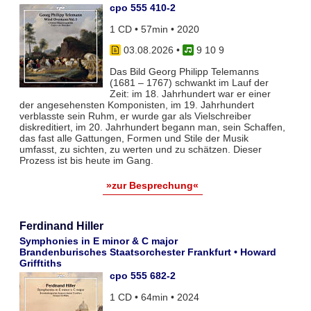
cpo 555 410-2
1 CD • 57min • 2020
03.08.2026
•
9 10 9
Das Bild Georg Philipp Telemanns
(1681 – 1767) schwankt im Lauf der
Zeit: im 18. Jahrhundert war er einer
der angesehensten Komponisten, im 19. Jahrhundert
verblasste sein Ruhm, er wurde gar als Vielschreiber
diskreditiert, im 20. Jahrhundert begann man, sein Schaffen,
das fast alle Gattungen, Formen und Stile der Musik
umfasst, zu sichten, zu werten und zu schätzen. Dieser
Prozess ist bis heute im Gang.
»zur Besprechung«
Ferdinand Hiller
Symphonies in E minor & C major
Brandenburisches Staatsorchester Frankfurt • Howard
Grifftiths
cpo 555 682-2
1 CD • 64min • 2024