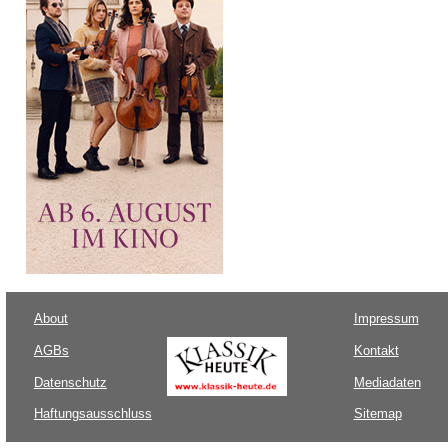
About
Impressum
AGBs
Kontakt
Datenschutz
Mediadaten
Haftungsausschluss
Sitemap