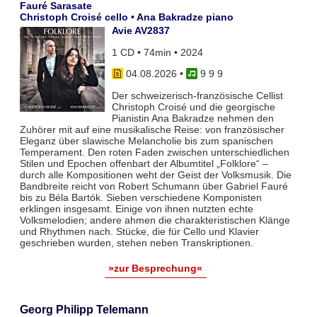
Fauré Sarasate
Christoph Croisé cello • Ana Bakradze piano
Avie AV2837
1 CD • 74min • 2024
04.08.2026
•
9 9 9
Der schweizerisch-französische Cellist
Christoph Croisé und die georgische
Pianistin Ana Bakradze nehmen den
Zuhörer mit auf eine musikalische Reise: von französischer
Eleganz über slawische Melancholie bis zum spanischen
Temperament. Den roten Faden zwischen unterschiedlichen
Stilen und Epochen offenbart der Albumtitel „Folklore“ –
durch alle Kompositionen weht der Geist der Volksmusik. Die
Bandbreite reicht von Robert Schumann über Gabriel Fauré
bis zu Béla Bartók. Sieben verschiedene Komponisten
erklingen insgesamt. Einige von ihnen nutzten echte
Volksmelodien; andere ahmen die charakteristischen Klänge
und Rhythmen nach. Stücke, die für Cello und Klavier
geschrieben wurden, stehen neben Transkriptionen.
»zur Besprechung«
Georg Philipp Telemann