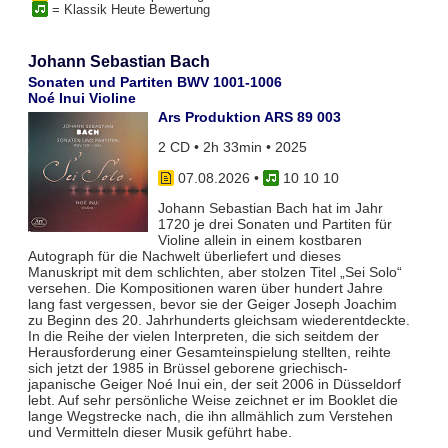
= Klassik Heute Bewertung
Johann Sebastian Bach
Sonaten und Partiten BWV 1001-1006
Noé Inui Violine
Ars Produktion ARS 89 003
2 CD • 2h 33min • 2025
07.08.2026
•
10 10 10
Johann Sebastian Bach hat im Jahr
1720 je drei Sonaten und Partiten für
Violine allein in einem kostbaren
Autograph für die Nachwelt überliefert und dieses
Manuskript mit dem schlichten, aber stolzen Titel „Sei Solo“
versehen. Die Kompositionen waren über hundert Jahre
lang fast vergessen, bevor sie der Geiger Joseph Joachim
zu Beginn des 20. Jahrhunderts gleichsam wiederentdeckte.
In die Reihe der vielen Interpreten, die sich seitdem der
Herausforderung einer Gesamteinspielung stellten, reihte
sich jetzt der 1985 in Brüssel geborene griechisch-
japanische Geiger Noé Inui ein, der seit 2006 in Düsseldorf
lebt. Auf sehr persönliche Weise zeichnet er im Booklet die
lange Wegstrecke nach, die ihn allmählich zum Verstehen
und Vermitteln dieser Musik geführt habe.