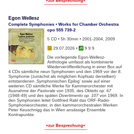
»zur Besprechung«
Egon Wellesz
Complete Symphonies • Works for Chamber Orchestra
cpo 555 739-2
5 CD • 5h 30min • 2001-2004, 2009
29.07.2026
•
9 9 9
Die vorliegende Egon-Wellesz-
Anthologie umfasst als kombinierte
Wiederveröffentlichung in einer Box auf
4 CDs sämtliche neun Symphonien und den 1969 vor der 8.
Symphonie (zunächst als möglichen Kopfsatz derselben)
entstandenen ‚Symphonischen Epilog‘ sowie auf einer
weiteren CD sämtliche Werke für Kammerorchester mit
Ausnahme der
Pastorale
von 1935, des
Oktetts op. 67
(1948-49) und des späten
Divertimento op. 107
von 1969. In
den Symphonien leitet Gottfried Rabl das ORF-Radio-
Symphonieorchester, in den kammerorchestralen Werken
Peter Keuschnigg das in Wien ansässige Ensemble
Kontrapunkte.
»zur Besprechung«