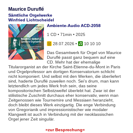
Maurice Duruflé
Sämtliche Orgelwerke
Winfried Lichtscheidel
Ambiente-Audio ACD-2058
1 CD • 71min • 2025
28.07.2026
•
10 10 10
Das Gesamtwerk für Orgel von Maurice
Duruflé passt ganz bequem auf eine
CD. Mehr hat der ehemalige
Titularorganist an der Kirche Saint-Etienne-du-Mont in Paris
und Orgelprofessor am dortigen Konservatorium schlicht
nicht komponiert. Und selbst mit den Werken, die überliefert
sind, haderte Duruflé zuweilen noch. Sei’s drum, man kann
letztendlich um jedes Werk froh sein, das seine
kompositorischen Selbstzweifel überlebt hat. Zwar ist der
stilistische Zuschnitt durchaus eher konservativ, wenn man
Zeitgenossen wie Tournemire und Messiaen heranzieht,
doch bleibt dieses Werk einzigartig. Die enge Verbindung
von Gregorianik und impressionistischer wie modaler
Klangwelt ist auch in Verbindung mit der neoklassischen
Orgel jener Zeit singulär.
»zur Besprechung«