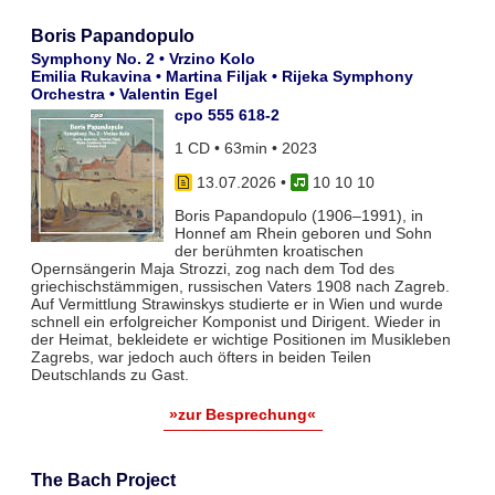
Boris Papandopulo
Symphony No. 2 • Vrzino Kolo
Emilia Rukavina • Martina Filjak • Rijeka Symphony
Orchestra • Valentin Egel
cpo 555 618-2
1 CD • 63min • 2023
13.07.2026
•
10 10 10
Boris Papandopulo (1906–1991), in
Honnef am Rhein geboren und Sohn
der berühmten kroatischen
Opernsängerin Maja Strozzi, zog nach dem Tod des
griechischstämmigen, russischen Vaters 1908 nach Zagreb.
Auf Vermittlung Strawinskys studierte er in Wien und wurde
schnell ein erfolgreicher Komponist und Dirigent. Wieder in
der Heimat, bekleidete er wichtige Positionen im Musikleben
Zagrebs, war jedoch auch öfters in beiden Teilen
Deutschlands zu Gast.
»zur Besprechung«
The Bach Project