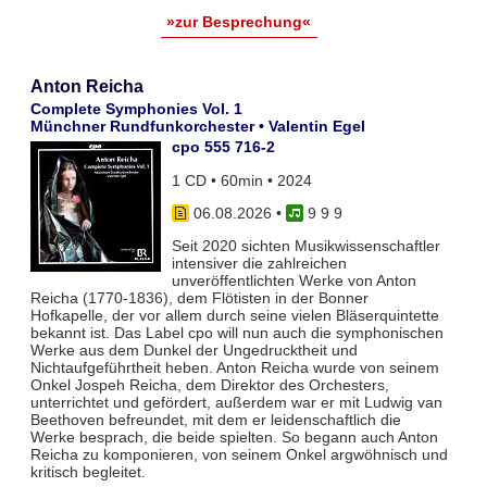
»zur Besprechung«
Anton Reicha
Complete Symphonies Vol. 1
Münchner Rundfunkorchester • Valentin Egel
cpo 555 716-2
1 CD • 60min • 2024
06.08.2026
•
9 9 9
Seit 2020 sichten Musikwissenschaftler
intensiver die zahlreichen
unveröffentlichten Werke von Anton
Reicha (1770-1836), dem Flötisten in der Bonner
Hofkapelle, der vor allem durch seine vielen Bläserquintette
bekannt ist. Das Label cpo will nun auch die symphonischen
Werke aus dem Dunkel der Ungedrucktheit und
Nichtaufgeführtheit heben. Anton Reicha wurde von seinem
Onkel Jospeh Reicha, dem Direktor des Orchesters,
unterrichtet und gefördert, außerdem war er mit Ludwig van
Beethoven befreundet, mit dem er leidenschaftlich die
Werke besprach, die beide spielten. So begann auch Anton
Reicha zu komponieren, von seinem Onkel argwöhnisch und
kritisch begleitet.