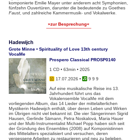
komponierte Emilie Mayer unter anderem acht Symphonien,
fünfzehn Ouvertüren, darunter die bedeutende zu Goethes
Faust
, und zahlreiche Kammermusik- und Vokalwerke.
»zur Besprechung«
Hadewijch
Grote Minne • Spirituality of Love 13th century
VocaMe
Prospero Classical PROSP0140
1 CD • 63min • 2025
17.07.2026
•
9 9 9
Auf eine musikalische Reise ins 13.
Jahrhundert führt uns das
Vokalensemble VocaMe mit dem
vorliegenden Album, das 14 Lieder der mittelalterlichen
Mystikerin Hadewijch enthält, über deren Leben und Wirken
im Übrigen nicht viel bekannt ist. Die vier Sängerinnen Sigrid
Hausen, Gerlinde Sämann, Petra Noskalová, Maria Hauer
und der Multi-Instrumentalist Michael Popp haben sich seit
der Gründung des Ensembles (2008) auf Komponistinnen
des Mittelalters spezialisiert und versuchen, deren
vergessene Arbeiten zu restaurieren und neu zu beleben.