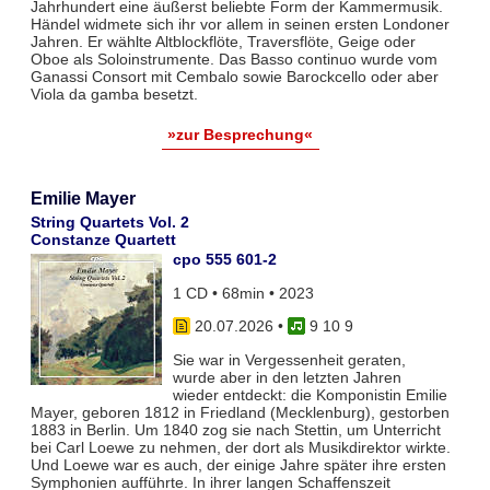
Jahrhundert eine äußerst beliebte Form der Kammermusik.
Händel widmete sich ihr vor allem in seinen ersten Londoner
Jahren. Er wählte Altblockflöte, Traversflöte, Geige oder
Oboe als Soloinstrumente. Das Basso continuo wurde vom
Ganassi Consort mit Cembalo sowie Barockcello oder aber
Viola da gamba besetzt.
»zur Besprechung«
Emilie Mayer
String Quartets Vol. 2
Constanze Quartett
cpo 555 601-2
1 CD • 68min • 2023
20.07.2026
•
9 10 9
Sie war in Vergessenheit geraten,
wurde aber in den letzten Jahren
wieder entdeckt: die Komponistin Emilie
Mayer, geboren 1812 in Friedland (Mecklenburg), gestorben
1883 in Berlin. Um 1840 zog sie nach Stettin, um Unterricht
bei Carl Loewe zu nehmen, der dort als Musikdirektor wirkte.
Und Loewe war es auch, der einige Jahre später ihre ersten
Symphonien aufführte. In ihrer langen Schaffenszeit