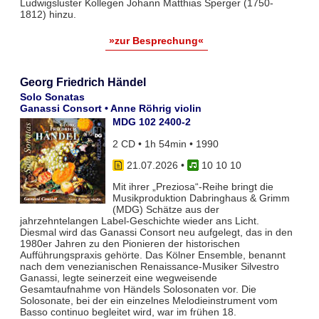
Ludwigsluster Kollegen Johann Matthias Sperger (1750-
1812) hinzu.
»zur Besprechung«
Georg Friedrich Händel
Solo Sonatas
Ganassi Consort • Anne Röhrig violin
MDG 102 2400-2
2 CD • 1h 54min • 1990
21.07.2026
•
10 10 10
Mit ihrer „Preziosa“-Reihe bringt die
Musikproduktion Dabringhaus & Grimm
(MDG) Schätze aus der
jahrzehntelangen Label-Geschichte wieder ans Licht.
Diesmal wird das Ganassi Consort neu aufgelegt, das in den
1980er Jahren zu den Pionieren der historischen
Aufführungspraxis gehörte. Das Kölner Ensemble, benannt
nach dem venezianischen Renaissance-Musiker Silvestro
Ganassi, legte seinerzeit eine wegweisende
Gesamtaufnahme von Händels Solosonaten vor. Die
Solosonate, bei der ein einzelnes Melodieinstrument vom
Basso continuo begleitet wird, war im frühen 18.