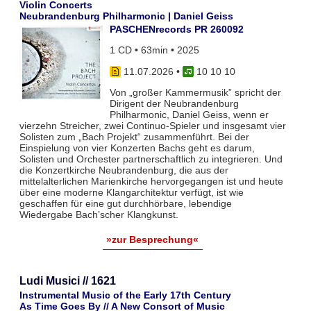
Violin Concerts
Neubrandenburg Philharmonic | Daniel Geiss
PASCHENrecords PR 260092
1 CD • 63min • 2025
11.07.2026
•
10 10 10
Von „großer Kammermusik” spricht der
Dirigent der Neubrandenburg
Philharmonic, Daniel Geiss, wenn er
vierzehn Streicher, zwei Continuo-Spieler und insgesamt vier
Solisten zum „Bach Projekt“ zusammenführt. Bei der
Einspielung von vier Konzerten Bachs geht es darum,
Solisten und Orchester partnerschaftlich zu integrieren. Und
die Konzertkirche Neubrandenburg, die aus der
mittelalterlichen Marienkirche hervorgegangen ist und heute
über eine moderne Klangarchitektur verfügt, ist wie
geschaffen für eine gut durchhörbare, lebendige
Wiedergabe Bach’scher Klangkunst.
»zur Besprechung«
Ludi Musici // 1621
Instrumental Music of the Early 17th Century
As Time Goes By // A New Consort of Music