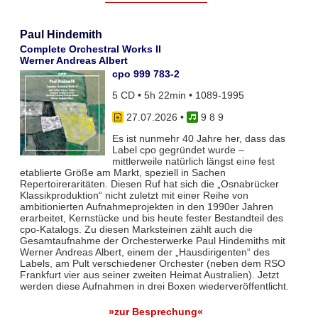
Paul Hindemith
Complete Orchestral Works II
Werner Andreas Albert
cpo 999 783-2
5 CD • 5h 22min • 1089-1995
27.07.2026
•
9 8 9
Es ist nunmehr 40 Jahre her, dass das
Label cpo gegründet wurde –
mittlerweile natürlich längst eine fest
etablierte Größe am Markt, speziell in Sachen
Repertoireraritäten. Diesen Ruf hat sich die „Osnabrücker
Klassikproduktion“ nicht zuletzt mit einer Reihe von
ambitionierten Aufnahmeprojekten in den 1990er Jahren
erarbeitet, Kernstücke und bis heute fester Bestandteil des
cpo-Katalogs. Zu diesen Marksteinen zählt auch die
Gesamtaufnahme der Orchesterwerke Paul Hindemiths mit
Werner Andreas Albert, einem der „Hausdirigenten“ des
Labels, am Pult verschiedener Orchester (neben dem RSO
Frankfurt vier aus seiner zweiten Heimat Australien). Jetzt
werden diese Aufnahmen in drei Boxen wiederveröffentlicht.
»zur Besprechung«