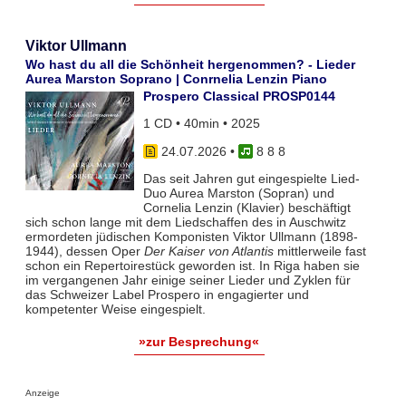
Viktor Ullmann
Wo hast du all die Schönheit hergenommen? - Lieder
Aurea Marston Soprano | Conrnelia Lenzin Piano
Prospero Classical PROSP0144
1 CD • 40min • 2025
24.07.2026
•
8 8 8
Das seit Jahren gut eingespielte Lied-
Duo Aurea Marston (Sopran) und
Cornelia Lenzin (Klavier) beschäftigt
sich schon lange mit dem Liedschaffen des in Auschwitz
ermordeten jüdischen Komponisten Viktor Ullmann (1898-
1944), dessen Oper
Der Kaiser von Atlantis
mittlerweile fast
schon ein Repertoirestück geworden ist. In Riga haben sie
im vergangenen Jahr einige seiner Lieder und Zyklen für
das Schweizer Label Prospero in engagierter und
kompetenter Weise eingespielt.
»zur Besprechung«
Anzeige