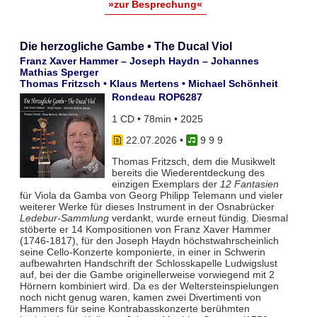
»zur Besprechung«
Die herzogliche Gambe • The Ducal Viol
Franz Xaver Hammer – Joseph Haydn – Johannes
Mathias Sperger
Thomas Fritzsch • Klaus Mertens • Michael Schönheit
Rondeau ROP6287
1 CD • 78min • 2025
22.07.2026
•
9 9 9
Thomas Fritzsch, dem die Musikwelt
bereits die Wiederentdeckung des
einzigen Exemplars der
12 Fantasien
für Viola da Gamba von Georg Philipp Telemann und vieler
weiterer Werke für dieses Instrument in der Osnabrücker
Ledebur-Sammlung
verdankt, wurde erneut fündig. Diesmal
stöberte er 14 Kompositionen von Franz Xaver Hammer
(1746-1817), für den Joseph Haydn höchstwahrscheinlich
seine Cello-Konzerte komponierte, in einer in Schwerin
aufbewahrten Handschrift der Schlosskapelle Ludwigslust
auf, bei der die Gambe originellerweise vorwiegend mit 2
Hörnern kombiniert wird. Da es der Weltersteinspielungen
noch nicht genug waren, kamen zwei Divertimenti von
Hammers für seine Kontrabasskonzerte berühmten