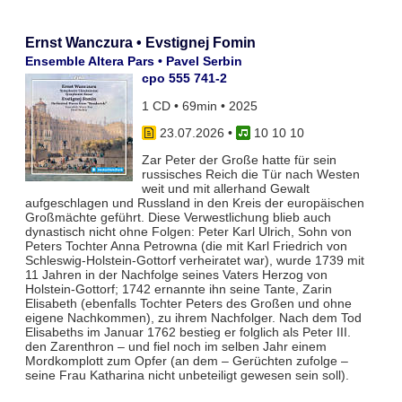
Ernst Wanczura • Evstignej Fomin
Ensemble Altera Pars • Pavel Serbin
cpo 555 741-2
1 CD • 69min • 2025
23.07.2026
•
10 10 10
Zar Peter der Große hatte für sein
russisches Reich die Tür nach Westen
weit und mit allerhand Gewalt
aufgeschlagen und Russland in den Kreis der europäischen
Großmächte geführt. Diese Verwestlichung blieb auch
dynastisch nicht ohne Folgen: Peter Karl Ulrich, Sohn von
Peters Tochter Anna Petrowna (die mit Karl Friedrich von
Schleswig-Holstein-Gottorf verheiratet war), wurde 1739 mit
11 Jahren in der Nachfolge seines Vaters Herzog von
Holstein-Gottorf; 1742 ernannte ihn seine Tante, Zarin
Elisabeth (ebenfalls Tochter Peters des Großen und ohne
eigene Nachkommen), zu ihrem Nachfolger. Nach dem Tod
Elisabeths im Januar 1762 bestieg er folglich als Peter III.
den Zarenthron – und fiel noch im selben Jahr einem
Mordkomplott zum Opfer (an dem – Gerüchten zufolge –
seine Frau Katharina nicht unbeteiligt gewesen sein soll).