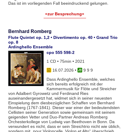
Das ist im vorliegenden Fall beeindruckend gelungen.
»zur Besprechung«
Bernhard Romberg
Flute Quintet op. 1,2 • Divertimento op. 40 • Grand Trio
op. 8
Ardinghello Ensemble
cpo 555 598-2
1 CD • 75min • 2021
16.07.2026
•
9 9 9
Dass Ardinghello Ensemble, welches
sich bereits erfolgreich mit der
Kammermusik für Flöte und Streicher
von Adalbert Gyrowetz und Ferdinand Ries
auseinandergesetzt hat, widmet sich in seiner neuesten
Einspielung dem diesbezüglichen Schaffen von Bernhard
Romberg (1767-1841). Dieser war einer der bedeutendsten
Cellisten seiner Generation sowie gemeinsam mit seinem
geigenden Vetter und Duo-Partner Andreas Romberg
Orchesterkollege von Ludwig van Beethoven in Bonn. Da
verwundert es nicht, dass er sein Streichtrio nicht wie üblich,
sondern mit „pour Violoncelle, Violon et Alto“ überschrieb.