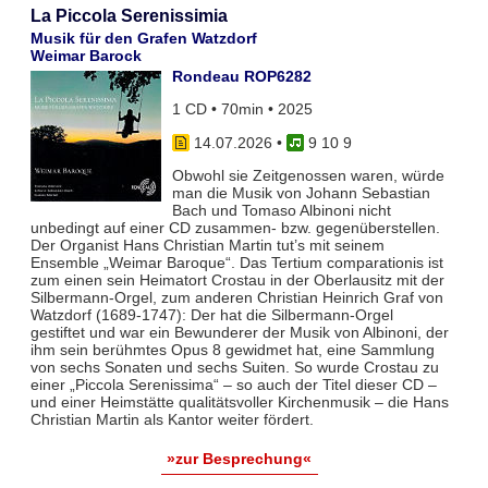
La Piccola Serenissimia
Musik für den Grafen Watzdorf
Weimar Barock
Rondeau ROP6282
1 CD • 70min • 2025
14.07.2026
•
9 10 9
Obwohl sie Zeitgenossen waren, würde
man die Musik von Johann Sebastian
Bach und Tomaso Albinoni nicht
unbedingt auf einer CD zusammen- bzw. gegenüberstellen.
Der Organist Hans Christian Martin tut’s mit seinem
Ensemble „Weimar Baroque“. Das Tertium comparationis ist
zum einen sein Heimatort Crostau in der Oberlausitz mit der
Silbermann-Orgel, zum anderen Christian Heinrich Graf von
Watzdorf (1689-1747): Der hat die Silbermann-Orgel
gestiftet und war ein Bewunderer der Musik von Albinoni, der
ihm sein berühmtes Opus 8 gewidmet hat, eine Sammlung
von sechs Sonaten und sechs Suiten. So wurde Crostau zu
einer „Piccola Serenissima“ – so auch der Titel dieser CD –
und einer Heimstätte qualitätsvoller Kirchenmusik – die Hans
Christian Martin als Kantor weiter fördert.
»zur Besprechung«