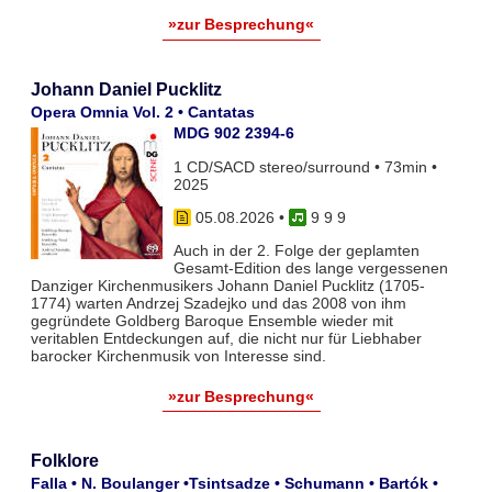
»zur Besprechung«
Johann Daniel Pucklitz
Opera Omnia Vol. 2 • Cantatas
MDG 902 2394-6
1 CD/SACD stereo/surround • 73min •
2025
05.08.2026
•
9 9 9
Auch in der 2. Folge der geplamten
Gesamt-Edition des lange vergessenen
Danziger Kirchenmusikers Johann Daniel Pucklitz (1705-
1774) warten Andrzej Szadejko und das 2008 von ihm
gegründete Goldberg Baroque Ensemble wieder mit
veritablen Entdeckungen auf, die nicht nur für Liebhaber
barocker Kirchenmusik von Interesse sind.
»zur Besprechung«
Folklore
Falla • N. Boulanger •Tsintsadze • Schumann • Bartók •