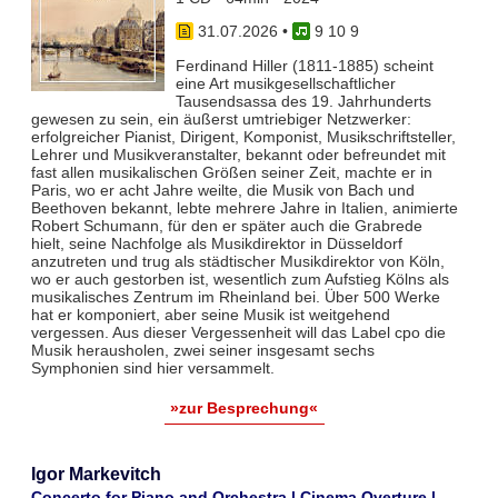
31.07.2026
•
9 10 9
Ferdinand Hiller (1811-1885) scheint
eine Art musikgesellschaftlicher
Tausendsassa des 19. Jahrhunderts
gewesen zu sein, ein äußerst umtriebiger Netzwerker:
erfolgreicher Pianist, Dirigent, Komponist, Musikschriftsteller,
Lehrer und Musikveranstalter, bekannt oder befreundet mit
fast allen musikalischen Größen seiner Zeit, machte er in
Paris, wo er acht Jahre weilte, die Musik von Bach und
Beethoven bekannt, lebte mehrere Jahre in Italien, animierte
Robert Schumann, für den er später auch die Grabrede
hielt, seine Nachfolge als Musikdirektor in Düsseldorf
anzutreten und trug als städtischer Musikdirektor von Köln,
wo er auch gestorben ist, wesentlich zum Aufstieg Kölns als
musikalisches Zentrum im Rheinland bei. Über 500 Werke
hat er komponiert, aber seine Musik ist weitgehend
vergessen. Aus dieser Vergessenheit will das Label cpo die
Musik herausholen, zwei seiner insgesamt sechs
Symphonien sind hier versammelt.
»zur Besprechung«
Igor Markevitch
Concerto for Piano and Orchestra | Cinema Overture |