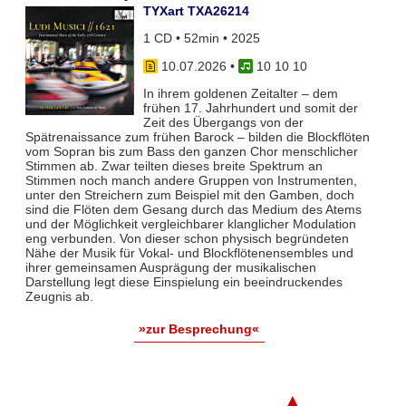
TYXart TXA26214
1 CD • 52min • 2025
10.07.2026
•
10 10 10
In ihrem goldenen Zeitalter – dem
frühen 17. Jahrhundert und somit der
Zeit des Übergangs von der
Spätrenaissance zum frühen Barock – bilden die Blockflöten
vom Sopran bis zum Bass den ganzen Chor menschlicher
Stimmen ab. Zwar teil­ten dieses breite Spektrum an
Stimmen noch manch andere Gruppen von Instrumenten,
unter den Streichern zum Bei­spiel mit den Gamben, doch
sind die Flöten dem Gesang durch das Medium des Atems
und der Möglichkeit vergleich­barer klanglicher Modulation
eng verbunden. Von dieser schon physisch begründeten
Nähe der Musik für Vokal- und Blockflö­tenensembles und
ihrer gemeinsamen Ausprägung der musikalischen
Darstellung legt diese Einspielung ein beeindruckendes
Zeugnis ab.
»zur Besprechung«
▲