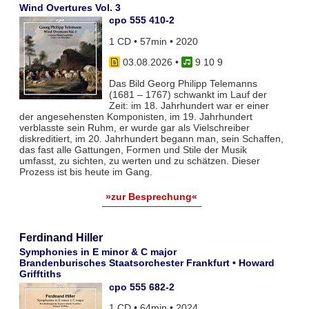
Wind Overtures Vol. 3
cpo 555 410-2
1 CD • 57min • 2020
03.08.2026
•
9 10 9
Das Bild Georg Philipp Telemanns
(1681 – 1767) schwankt im Lauf der
Zeit: im 18. Jahrhundert war er einer
der angesehensten Komponisten, im 19. Jahrhundert
verblasste sein Ruhm, er wurde gar als Vielschreiber
diskreditiert, im 20. Jahrhundert begann man, sein Schaffen,
das fast alle Gattungen, Formen und Stile der Musik
umfasst, zu sichten, zu werten und zu schätzen. Dieser
Prozess ist bis heute im Gang.
»zur Besprechung«
Ferdinand Hiller
Symphonies in E minor & C major
Brandenburisches Staatsorchester Frankfurt • Howard
Grifftiths
cpo 555 682-2
1 CD • 64min • 2024