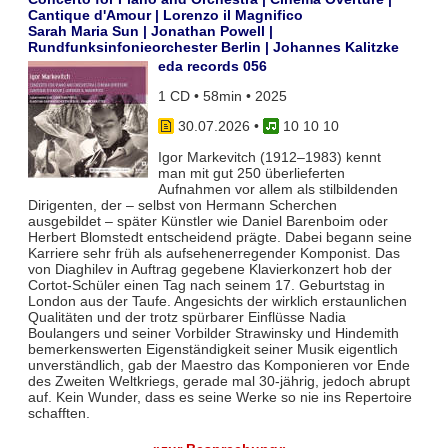
Cantique d'Amour | Lorenzo il Magnifico
Sarah Maria Sun | Jonathan Powell |
Rundfunksinfonieorchester Berlin | Johannes Kalitzke
eda records 056
1 CD • 58min • 2025
30.07.2026
•
10 10 10
Igor Markevitch (1912–1983) kennt
man mit gut 250 überlieferten
Aufnahmen vor allem als stilbildenden
Dirigenten, der – selbst von Hermann Scherchen
ausgebildet – später Künstler wie Daniel Barenboim oder
Herbert Blomstedt entscheidend prägte. Dabei begann seine
Karriere sehr früh als aufsehenerregender Komponist. Das
von Diaghilev in Auftrag gegebene Klavierkonzert hob der
Cortot-Schüler einen Tag nach seinem 17. Geburtstag in
London aus der Taufe. Angesichts der wirklich erstaunlichen
Qualitäten und der trotz spürbarer Einflüsse Nadia
Boulangers und seiner Vorbilder Strawinsky und Hindemith
bemerkenswerten Eigenständigkeit seiner Musik eigentlich
unverständlich, gab der Maestro das Komponieren vor Ende
des Zweiten Weltkriegs, gerade mal 30-jährig, jedoch abrupt
auf. Kein Wunder, dass es seine Werke so nie ins Repertoire
schafften.