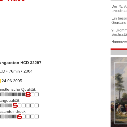
Der 75. 
Livestre
Ein beso
Giordano
9. „Komm
Sechsstä
Hannover
ungaroton HCD 32297
CD • 76min • 2004
24.06.2005
nstlerische Qualität:
angqualität:
esamteindruck: