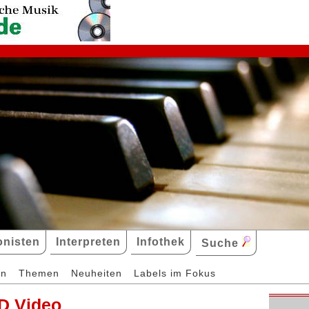
nisten
Interpreten
Infothek
Suche
en
Themen
Neuheiten
Labels im Fokus
D Video