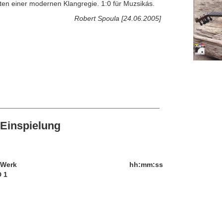
iten einer modernen Klangregie. 1:0 für Muzsikás.
Robert Spoula [24.06.2005]
Einspielung
/Werk
hh:mm:ss
 1