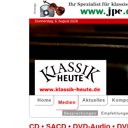
Anzeige
Donnerstag, 6. August 2026
Home
Aktuelles
Kompo
Medien
Besprechungen
Empfehlung
CD • SACD • DVD-Audio • DV