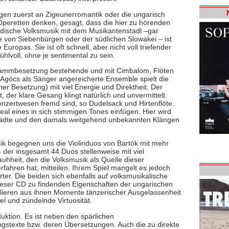
ngen zuerst an Zigeunerromantik oder die ungarisch
Operetten denken, gesagt, dass die hier zu hörenden
ändische Volksmusik mit dem Musikantenstadl –gar
ne von Siebenbürgen oder der südlichen Slowakei – ist
ropas. Sie ist oft schnell, aber nicht voll triefender
hlvoll, ohne je sentimental zu sein.
 Stammbesetzung bestehende und mit Cimbalom, Flöten
gócs als Sänger angereicherte Ensemble spielt die
ner Besetzung) mit viel Energie und Direktheit. Der
t, der klare Gesang klingt natürlich und unvermittelt.
onzertwesen fremd sind, so Dudelsack und Hirtenflöte.
Ideal eines in sich stimmigen Tones einfügen. Hier wird
 Städte und den damals weitgehend unbekannten Klängen
ik begegnen uns die Violinduos von Bartók mit mehr
der insgesamt 44 Duos stellenweise mit viel
auhheit, den die Volksmusik als Quelle dieser
fahren hat, mitteilen. Ihrem Spiel mangelt es jedoch
erter. Die beiden sich ebenfalls auf volksmusikalische
ieser CD zu findenden Eigenschaften der ungarischen
lieren aus ihnen Momente tänzerischer Ausgelassenheit
l und zündelnde Virtuosität.
uktion. Es ist neben den spärlichen
gstexte bzw. deren Übersetzungen. Auch die zu direkte