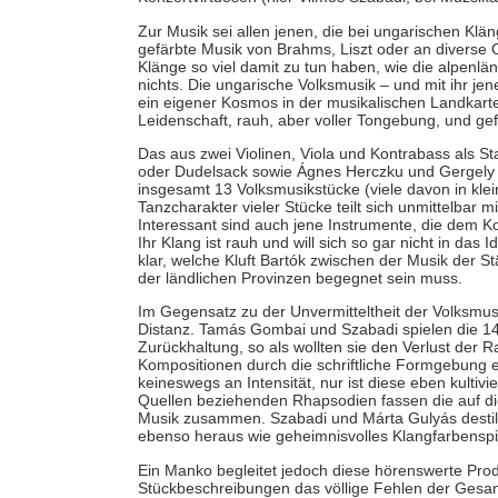
Zur Musik sei allen jenen, die bei ungarischen Klä
gefärbte Musik von Brahms, Liszt oder an diverse 
Klänge so viel damit zu tun haben, wie die alpenl
nichts. Die ungarische Volksmusik – und mit ihr je
ein eigener Kosmos in der musikalischen Landkarte Eu
Leidenschaft, rauh, aber voller Tongebung, und gefü
Das aus zwei Violinen, Viola und Kontrabass als
oder Dudelsack sowie Ágnes Herczku und Gergely A
insgesamt 13 Volksmusikstücke (viele davon in klei
Tanzcharakter vieler Stücke teilt sich unmittelbar mi
Interessant sind auch jene Instrumente, die dem K
Ihr Klang ist rauh und will sich so gar nicht in das 
klar, welche Kluft Bartók zwischen der Musik der
der ländlichen Provinzen begegnet sein muss.
Im Gegensatz zu der Unvermitteltheit der Volksmus
Distanz. Tamás Gombai und Szabadi spielen die 14 
Zurückhaltung, so als wollten sie den Verlust der R
Kompositionen durch die schriftliche Formgebung er
keineswegs an Intensität, nur ist diese eben kultivi
Quellen beziehenden Rhapsodien fassen die auf d
Musik zusammen. Szabadi und Márta Gulyás destil
ebenso heraus wie geheimnisvolles Klangfarbenspie
Ein Manko begleitet jedoch diese hörenswerte Prod
Stückbeschreibungen das völlige Fehlen der Gesan