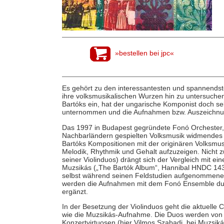
»bestellen bei jpc«
Es gehört zu den interessantesten und spannends
ihre volksmusikalischen Wurzen hin zu untersuchen
Bartóks ein, hat der ungarische Komponist doch s
unternommen und die Aufnahmen bzw. Auszeichnunge
Das 1997 in Budapest gegründete Fonó Orchester, 
Nachbarländern gespielten Volksmusik widmendes
Bartóks Kompositionen mit der originären Volksmus
Melodik, Rhythmik und Gehalt aufzuzeigen. Nicht zu
seiner Violinduos) drängt sich der Vergleich mit 
Muzsikás („The Bartók Album“, Hannibal HNDC 1439
selbst während seinen Feldstudien aufgenommene 
werden die Aufnahmen mit dem Fonó Ensemble durc
ergänzt.
In der Besetzung der Violinduos geht die aktuell
wie die Muzsikás-Aufnahme. Die Duos werden von
Konzertvirtuosen (hier Vilmos Szabadi, bei Muzsiká