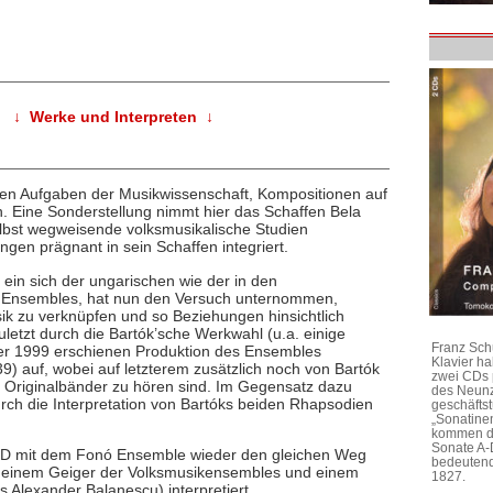
↓ Werke und Interpreten ↓
ten Aufgaben der Musikwissenschaft, Kompositionen auf
. Eine Sonderstellung nimmt hier das Schaffen Bela
elbst wegweisende volksmusikalische Studien
n prägnant in sein Schaffen integriert.
ein sich der ungarischen wie der in den
 Ensembles, hat nun den Versuch unternommen,
ik zu verknüpfen und so Beziehungen hinsichtlich
letzt durch die Bartók’sche Werkwahl (u.a. einige
Franz Sch
einer 1999 erschienen Produktion des Ensembles
Klavier h
) auf, wobei auf letzterem zusätzlich noch von Bartók
zwei CDs 
Originalbänder zu hören sind. Im Gegensatz dazu
des Neunz
h die Interpretation von Bartóks beiden Rhapsodien
geschäftst
„Sonatine
kommen di
Sonate A-
e CD mit dem Fonó Ensemble wieder den gleichen Weg
bedeutend
 einem Geiger der Volksmusikensembles und einem
1827.
s Alexander Balanescu) interpretiert.