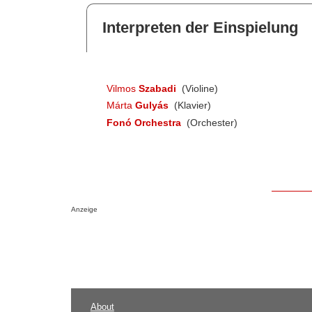
Interpreten der Einspielung
Vilmos
Szabadi
(Violine)
Márta
Gulyás
(Klavier)
Fonó Orchestra
(Orchester)
Anzeige
About