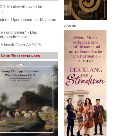
ARD-Musikwettbewerb im
am
nderer Opernabend mit Massimo
Anzeige
en und Gehen“ - Das
dtebundfestival
 Klassik Open-Air 2026
Neue Besprechungen