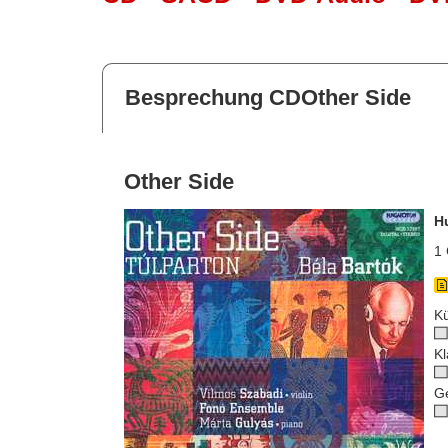
Besprechung CDOther Side
Other Side
H
1 
Kü
Kl
G