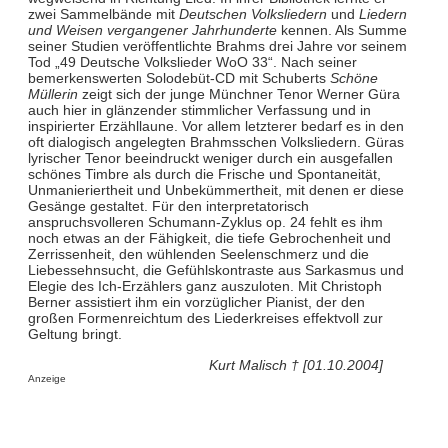
zwei Sammelbände mit
Deutschen Volksliedern
und
Liedern
und Weisen vergangener Jahrhunderte
kennen. Als Summe
seiner Studien veröffentlichte Brahms drei Jahre vor seinem
Tod „49 Deutsche Volkslieder WoO 33“. Nach seiner
bemerkenswerten Solodebüt-CD mit Schuberts
Schöne
Müllerin
zeigt sich der junge Münchner Tenor Werner Güra
auch hier in glänzender stimmlicher Verfassung und in
inspirierter Erzähllaune. Vor allem letzterer bedarf es in den
oft dialogisch angelegten Brahmsschen Volksliedern. Güras
lyrischer Tenor beeindruckt weniger durch ein ausgefallen
schönes Timbre als durch die Frische und Spontaneität,
Unmanieriertheit und Unbekümmertheit, mit denen er diese
Gesänge gestaltet. Für den interpretatorisch
anspruchsvolleren Schumann-Zyklus op. 24 fehlt es ihm
noch etwas an der Fähigkeit, die tiefe Gebrochenheit und
Zerrissenheit, den wühlenden Seelenschmerz und die
Liebessehnsucht, die Gefühlskontraste aus Sarkasmus und
Elegie des Ich-Erzählers ganz auszuloten. Mit Christoph
Berner assistiert ihm ein vorzüglicher Pianist, der den
großen Formenreichtum des Liederkreises effektvoll zur
Geltung bringt.
Kurt Malisch † [01.10.2004]
Anzeige