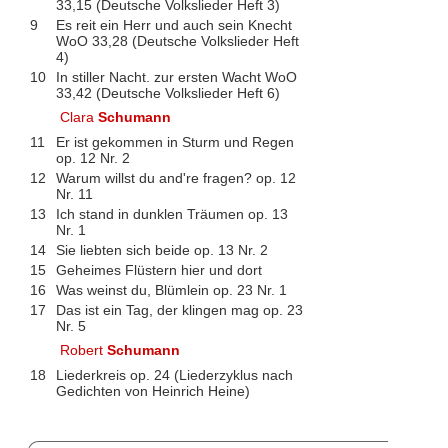
33,15 (Deutsche Volkslieder Heft 3)
9
Es reit ein Herr und auch sein Knecht
WoO 33,28 (Deutsche Volkslieder Heft
4)
10
In stiller Nacht. zur ersten Wacht WoO
33,42 (Deutsche Volkslieder Heft 6)
Clara
Schumann
11
Er ist gekommen in Sturm und Regen
op. 12 Nr. 2
12
Warum willst du and're fragen? op. 12
Nr. 11
13
Ich stand in dunklen Träumen op. 13
Nr. 1
14
Sie liebten sich beide op. 13 Nr. 2
15
Geheimes Flüstern hier und dort
16
Was weinst du, Blümlein op. 23 Nr. 1
17
Das ist ein Tag, der klingen mag op. 23
Nr. 5
Robert
Schumann
18
Liederkreis op. 24 (Liederzyklus nach
Gedichten von Heinrich Heine)