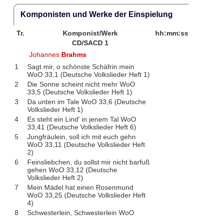
Komponisten und Werke der Einspielung
Tr.
Komponist/Werk
hh:mm:ss
CD/SACD 1
Johannes
Brahms
1
Sagt mir, o schönste Schäfrin mein
WoO 33,1 (Deutsche Volkslieder Heft 1)
2
Die Sonne scheint nicht mehr WoO
33,5 (Deutsche Volkslieder Heft 1)
3
Da unten im Tale WoO 33,6 (Deutsche
Volkslieder Heft 1)
4
Es steht ein Lind' in jenem Tal WoO
33,41 (Deutsche Volkslieder Heft 6)
5
Jungfräulein, soll ich mit euch gehn
WoO 33,11 (Deutsche Volkslieder Heft
2)
6
Feinsliebchen, du sollst mir nicht barfuß
gehen WoO 33,12 (Deutsche
Volkslieder Heft 2)
7
Mein Mädel hat einen Rosenmund
WoO 33,25 (Deutsche Volkslieder Heft
4)
8
Schwesterlein, Schwesterlein WoO