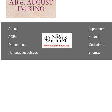
About
Impressum
AGBs
Kontakt
Datenschutz
Mediadaten
Haftungsausschluss
Sitemap