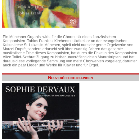
Ein Münchner Organist wirbt für die Chormusik eines französischen
Komponisten: Tobias Frank ist Kirchenmusikdirektor an der evangelischen
Kulturkirche St. Lukas in München, spielt nicht nur sehr gerne Orgelwerke von
Marcel Dupré, sondern erforscht seit über zwanzig Jahren das gesamte
musikalische Erbe dieses Komponisten, hat durch die Enkelin des Komponisten
Alice Tollet-Szebrat Zugang zu bisher unveröffentlichten Manuskripten und hat
daraus diese vorliegende Sammlung von meist Chorwerken vorgelegt, darunter
auch ein paar Lieder und Werke für Klavier und für Orgel.
Neuveröffentlichungen