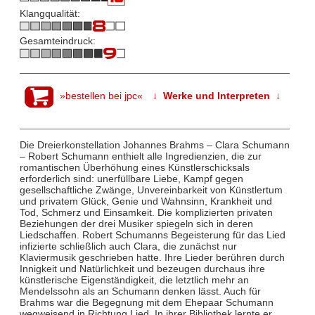
Klangqualität:
Gesamteindruck:
»bestellen bei jpc«
↓ Werke und Interpreten ↓
Die Dreierkonstellation Johannes Brahms – Clara Schumann
– Robert Schumann enthielt alle Ingredienzien, die zur
romantischen Überhöhung eines Künstlerschicksals
erforderlich sind: unerfüllbare Liebe, Kampf gegen
gesellschaftliche Zwänge, Unvereinbarkeit von Künstlertum
und privatem Glück, Genie und Wahnsinn, Krankheit und
Tod, Schmerz und Einsamkeit. Die komplizierten privaten
Beziehungen der drei Musiker spiegeln sich in deren
Liedschaffen. Robert Schumanns Begeisterung für das Lied
infizierte schließlich auch Clara, die zunächst nur
Klaviermusik geschrieben hatte. Ihre Lieder berühren durch
Innigkeit und Natürlichkeit und bezeugen durchaus ihre
künstlerische Eigenständigkeit, die letztlich mehr an
Mendelssohn als an Schumann denken lässt. Auch für
Brahms war die Begegnung mit dem Ehepaar Schumann
wegweisend in Richtung Lied. In ihrer Bibliothek lernte er