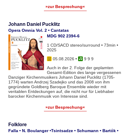
»zur Besprechung«
Johann Daniel Pucklitz
Opera Omnia Vol. 2 • Cantatas
MDG 902 2394-6
1 CD/SACD stereo/surround • 73min •
2025
05.08.2026
•
9 9 9
Auch in der 2. Folge der geplamten
Gesamt-Edition des lange vergessenen
Danziger Kirchenmusikers Johann Daniel Pucklitz (1705-
1774) warten Andrzej Szadejko und das 2008 von ihm
gegründete Goldberg Baroque Ensemble wieder mit
veritablen Entdeckungen auf, die nicht nur für Liebhaber
barocker Kirchenmusik von Interesse sind.
»zur Besprechung«
Folklore
Falla • N. Boulanger •Tsintsadze • Schumann • Bartók •