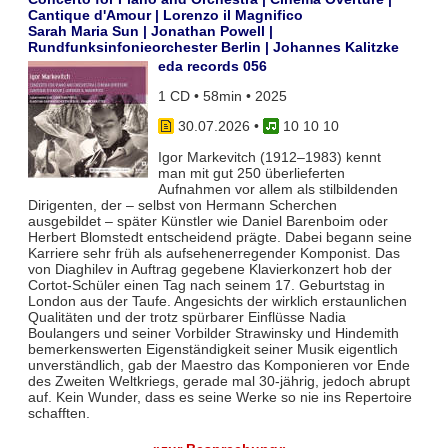
Cantique d'Amour | Lorenzo il Magnifico
Sarah Maria Sun | Jonathan Powell |
Rundfunksinfonieorchester Berlin | Johannes Kalitzke
eda records 056
1 CD • 58min • 2025
30.07.2026
•
10 10 10
Igor Markevitch (1912–1983) kennt
man mit gut 250 überlieferten
Aufnahmen vor allem als stilbildenden
Dirigenten, der – selbst von Hermann Scherchen
ausgebildet – später Künstler wie Daniel Barenboim oder
Herbert Blomstedt entscheidend prägte. Dabei begann seine
Karriere sehr früh als aufsehenerregender Komponist. Das
von Diaghilev in Auftrag gegebene Klavierkonzert hob der
Cortot-Schüler einen Tag nach seinem 17. Geburtstag in
London aus der Taufe. Angesichts der wirklich erstaunlichen
Qualitäten und der trotz spürbarer Einflüsse Nadia
Boulangers und seiner Vorbilder Strawinsky und Hindemith
bemerkenswerten Eigenständigkeit seiner Musik eigentlich
unverständlich, gab der Maestro das Komponieren vor Ende
des Zweiten Weltkriegs, gerade mal 30-jährig, jedoch abrupt
auf. Kein Wunder, dass es seine Werke so nie ins Repertoire
schafften.