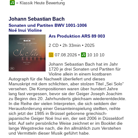
= Klassik Heute Bewertung
Johann Sebastian Bach
Sonaten und Partiten BWV 1001-1006
Noé Inui Violine
Ars Produktion ARS 89 003
2 CD • 2h 33min • 2025
07.08.2026
•
10 10 10
Johann Sebastian Bach hat im Jahr
1720 je drei Sonaten und Partiten für
Violine allein in einem kostbaren
Autograph für die Nachwelt überliefert und dieses
Manuskript mit dem schlichten, aber stolzen Titel „Sei Solo“
versehen. Die Kompositionen waren über hundert Jahre
lang fast vergessen, bevor sie der Geiger Joseph Joachim
zu Beginn des 20. Jahrhunderts gleichsam wiederentdeckte.
In die Reihe der vielen Interpreten, die sich seitdem der
Herausforderung einer Gesamteinspielung stellten, reihte
sich jetzt der 1985 in Brüssel geborene griechisch-
japanische Geiger Noé Inui ein, der seit 2006 in Düsseldorf
lebt. Auf sehr persönliche Weise zeichnet er im Booklet die
lange Wegstrecke nach, die ihn allmählich zum Verstehen
und Vermitteln dieser Musik geführt habe.