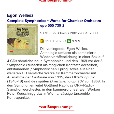
»zur Besprechung«
Egon Wellesz
Complete Symphonies • Works for Chamber Orchestra
cpo 555 739-2
5 CD • 5h 30min • 2001-2004, 2009
29.07.2026
•
9 9 9
Die vorliegende Egon-Wellesz-
Anthologie umfasst als kombinierte
Wiederveröffentlichung in einer Box auf
4 CDs sämtliche neun Symphonien und den 1969 vor der 8.
Symphonie (zunächst als möglichen Kopfsatz derselben)
entstandenen ‚Symphonischen Epilog‘ sowie auf einer
weiteren CD sämtliche Werke für Kammerorchester mit
Ausnahme der
Pastorale
von 1935, des
Oktetts op. 67
(1948-49) und des späten
Divertimento op. 107
von 1969. In
den Symphonien leitet Gottfried Rabl das ORF-Radio-
Symphonieorchester, in den kammerorchestralen Werken
Peter Keuschnigg das in Wien ansässige Ensemble
Kontrapunkte.
»zur Besprechung«