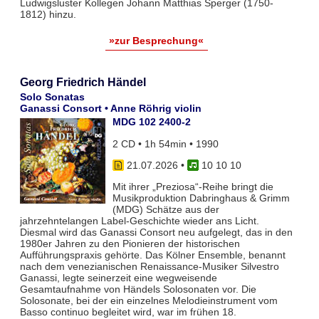
Ludwigsluster Kollegen Johann Matthias Sperger (1750-
1812) hinzu.
»zur Besprechung«
Georg Friedrich Händel
Solo Sonatas
Ganassi Consort • Anne Röhrig violin
MDG 102 2400-2
2 CD • 1h 54min • 1990
21.07.2026
•
10 10 10
Mit ihrer „Preziosa“-Reihe bringt die
Musikproduktion Dabringhaus & Grimm
(MDG) Schätze aus der
jahrzehntelangen Label-Geschichte wieder ans Licht.
Diesmal wird das Ganassi Consort neu aufgelegt, das in den
1980er Jahren zu den Pionieren der historischen
Aufführungspraxis gehörte. Das Kölner Ensemble, benannt
nach dem venezianischen Renaissance-Musiker Silvestro
Ganassi, legte seinerzeit eine wegweisende
Gesamtaufnahme von Händels Solosonaten vor. Die
Solosonate, bei der ein einzelnes Melodieinstrument vom
Basso continuo begleitet wird, war im frühen 18.