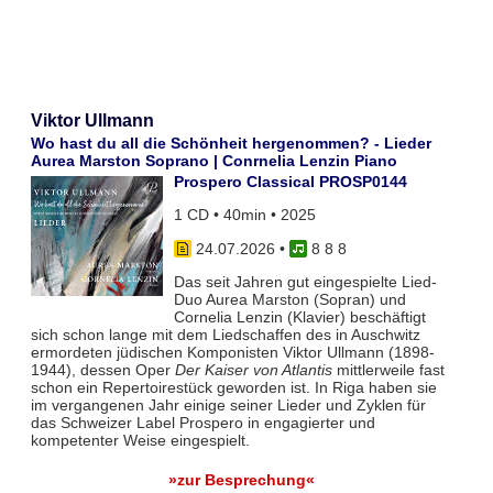
Viktor Ullmann
Wo hast du all die Schönheit hergenommen? - Lieder
Aurea Marston Soprano | Conrnelia Lenzin Piano
Prospero Classical PROSP0144
1 CD • 40min • 2025
24.07.2026
•
8 8 8
Das seit Jahren gut eingespielte Lied-
Duo Aurea Marston (Sopran) und
Cornelia Lenzin (Klavier) beschäftigt
sich schon lange mit dem Liedschaffen des in Auschwitz
ermordeten jüdischen Komponisten Viktor Ullmann (1898-
1944), dessen Oper
Der Kaiser von Atlantis
mittlerweile fast
schon ein Repertoirestück geworden ist. In Riga haben sie
im vergangenen Jahr einige seiner Lieder und Zyklen für
das Schweizer Label Prospero in engagierter und
kompetenter Weise eingespielt.
»zur Besprechung«