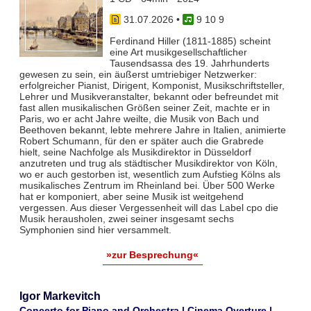
31.07.2026
•
9 10 9
Ferdinand Hiller (1811-1885) scheint
eine Art musikgesellschaftlicher
Tausendsassa des 19. Jahrhunderts
gewesen zu sein, ein äußerst umtriebiger Netzwerker:
erfolgreicher Pianist, Dirigent, Komponist, Musikschriftsteller,
Lehrer und Musikveranstalter, bekannt oder befreundet mit
fast allen musikalischen Größen seiner Zeit, machte er in
Paris, wo er acht Jahre weilte, die Musik von Bach und
Beethoven bekannt, lebte mehrere Jahre in Italien, animierte
Robert Schumann, für den er später auch die Grabrede
hielt, seine Nachfolge als Musikdirektor in Düsseldorf
anzutreten und trug als städtischer Musikdirektor von Köln,
wo er auch gestorben ist, wesentlich zum Aufstieg Kölns als
musikalisches Zentrum im Rheinland bei. Über 500 Werke
hat er komponiert, aber seine Musik ist weitgehend
vergessen. Aus dieser Vergessenheit will das Label cpo die
Musik herausholen, zwei seiner insgesamt sechs
Symphonien sind hier versammelt.
»zur Besprechung«
Igor Markevitch
Concerto for Piano and Orchestra | Cinema Overture |