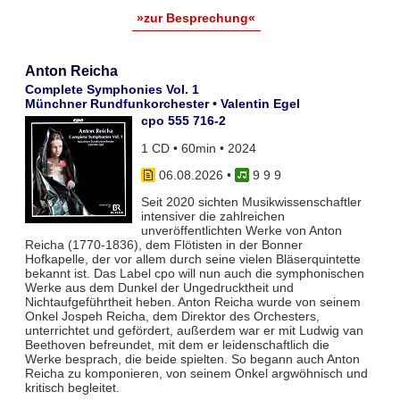
»zur Besprechung«
Anton Reicha
Complete Symphonies Vol. 1
Münchner Rundfunkorchester • Valentin Egel
cpo 555 716-2
1 CD • 60min • 2024
06.08.2026
•
9 9 9
Seit 2020 sichten Musikwissenschaftler
intensiver die zahlreichen
unveröffentlichten Werke von Anton
Reicha (1770-1836), dem Flötisten in der Bonner
Hofkapelle, der vor allem durch seine vielen Bläserquintette
bekannt ist. Das Label cpo will nun auch die symphonischen
Werke aus dem Dunkel der Ungedrucktheit und
Nichtaufgeführtheit heben. Anton Reicha wurde von seinem
Onkel Jospeh Reicha, dem Direktor des Orchesters,
unterrichtet und gefördert, außerdem war er mit Ludwig van
Beethoven befreundet, mit dem er leidenschaftlich die
Werke besprach, die beide spielten. So begann auch Anton
Reicha zu komponieren, von seinem Onkel argwöhnisch und
kritisch begleitet.