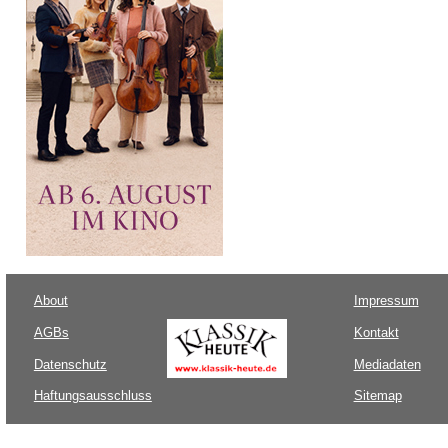
About
Impressum
AGBs
Kontakt
Datenschutz
Mediadaten
Haftungsausschluss
Sitemap