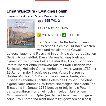
Ernst Wanczura • Evstignej Fomin
Ensemble Altera Pars • Pavel Serbin
cpo 555 741-2
1 CD • 69min • 2025
23.07.2026
•
10 10 10
Zar Peter der Große hatte für sein
russisches Reich die Tür nach Westen
weit und mit allerhand Gewalt
aufgeschlagen und Russland in den Kreis der europäischen
Großmächte geführt. Diese Verwestlichung blieb auch
dynastisch nicht ohne Folgen: Peter Karl Ulrich, Sohn von
Peters Tochter Anna Petrowna (die mit Karl Friedrich von
Schleswig-Holstein-Gottorf verheiratet war), wurde 1739 mit
11 Jahren in der Nachfolge seines Vaters Herzog von
Holstein-Gottorf; 1742 ernannte ihn seine Tante, Zarin
Elisabeth (ebenfalls Tochter Peters des Großen und ohne
eigene Nachkommen), zu ihrem Nachfolger. Nach dem Tod
Elisabeths im Januar 1762 bestieg er folglich als Peter III.
den Zarenthron – und fiel noch im selben Jahr einem
Mordkomplott zum Opfer (an dem – Gerüchten zufolge –
seine Frau Katharina nicht unbeteiligt gewesen sein soll).