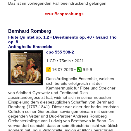
Das ist im vorliegenden Fall beeindruckend gelungen.
»zur Besprechung«
Bernhard Romberg
Flute Quintet op. 1,2 • Divertimento op. 40 • Grand Trio
op. 8
Ardinghello Ensemble
cpo 555 598-2
1 CD • 75min • 2021
16.07.2026
•
9 9 9
Dass Ardinghello Ensemble, welches
sich bereits erfolgreich mit der
Kammermusik für Flöte und Streicher
von Adalbert Gyrowetz und Ferdinand Ries
auseinandergesetzt hat, widmet sich in seiner neuesten
Einspielung dem diesbezüglichen Schaffen von Bernhard
Romberg (1767-1841). Dieser war einer der bedeutendsten
Cellisten seiner Generation sowie gemeinsam mit seinem
geigenden Vetter und Duo-Partner Andreas Romberg
Orchesterkollege von Ludwig van Beethoven in Bonn. Da
verwundert es nicht, dass er sein Streichtrio nicht wie üblich,
sondern mit „pour Violoncelle, Violon et Alto“ überschrieb.