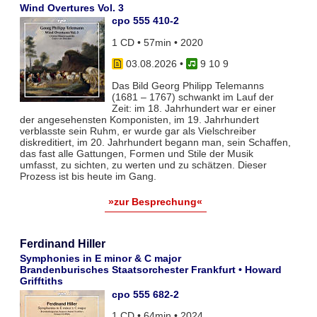
Wind Overtures Vol. 3
cpo 555 410-2
1 CD • 57min • 2020
03.08.2026
•
9 10 9
Das Bild Georg Philipp Telemanns
(1681 – 1767) schwankt im Lauf der
Zeit: im 18. Jahrhundert war er einer
der angesehensten Komponisten, im 19. Jahrhundert
verblasste sein Ruhm, er wurde gar als Vielschreiber
diskreditiert, im 20. Jahrhundert begann man, sein Schaffen,
das fast alle Gattungen, Formen und Stile der Musik
umfasst, zu sichten, zu werten und zu schätzen. Dieser
Prozess ist bis heute im Gang.
»zur Besprechung«
Ferdinand Hiller
Symphonies in E minor & C major
Brandenburisches Staatsorchester Frankfurt • Howard
Grifftiths
cpo 555 682-2
1 CD • 64min • 2024