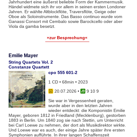
Jahrhundert eine äußerst beliebte Form der Kammermusik.
Händel widmete sich ihr vor allem in seinen ersten Londoner
Jahren. Er wählte Altblockflöte, Traversflöte, Geige oder
Oboe als Soloinstrumente. Das Basso continuo wurde vom
Ganassi Consort mit Cembalo sowie Barockcello oder aber
Viola da gamba besetzt.
»zur Besprechung«
Emilie Mayer
String Quartets Vol. 2
Constanze Quartett
cpo 555 601-2
1 CD • 68min • 2023
20.07.2026
•
9 10 9
Sie war in Vergessenheit geraten,
wurde aber in den letzten Jahren
wieder entdeckt: die Komponistin Emilie
Mayer, geboren 1812 in Friedland (Mecklenburg), gestorben
1883 in Berlin. Um 1840 zog sie nach Stettin, um Unterricht
bei Carl Loewe zu nehmen, der dort als Musikdirektor wirkte.
Und Loewe war es auch, der einige Jahre später ihre ersten
Symphonien aufführte. In ihrer langen Schaffenszeit