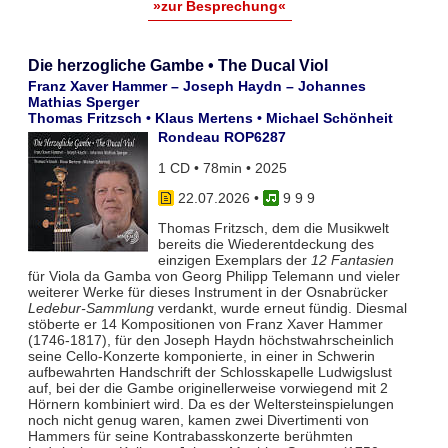
»zur Besprechung«
Die herzogliche Gambe • The Ducal Viol
Franz Xaver Hammer – Joseph Haydn – Johannes
Mathias Sperger
Thomas Fritzsch • Klaus Mertens • Michael Schönheit
Rondeau ROP6287
1 CD • 78min • 2025
22.07.2026
•
9 9 9
Thomas Fritzsch, dem die Musikwelt
bereits die Wiederentdeckung des
einzigen Exemplars der
12 Fantasien
für Viola da Gamba von Georg Philipp Telemann und vieler
weiterer Werke für dieses Instrument in der Osnabrücker
Ledebur-Sammlung
verdankt, wurde erneut fündig. Diesmal
stöberte er 14 Kompositionen von Franz Xaver Hammer
(1746-1817), für den Joseph Haydn höchstwahrscheinlich
seine Cello-Konzerte komponierte, in einer in Schwerin
aufbewahrten Handschrift der Schlosskapelle Ludwigslust
auf, bei der die Gambe originellerweise vorwiegend mit 2
Hörnern kombiniert wird. Da es der Weltersteinspielungen
noch nicht genug waren, kamen zwei Divertimenti von
Hammers für seine Kontrabasskonzerte berühmten