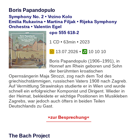
Boris Papandopulo
Symphony No. 2 • Vrzino Kolo
Emilia Rukavina • Martina Filjak • Rijeka Symphony
Orchestra • Valentin Egel
cpo 555 618-2
1 CD • 63min • 2023
13.07.2026
•
10 10 10
Boris Papandopulo (1906–1991), in
Honnef am Rhein geboren und Sohn
der berühmten kroatischen
Opernsängerin Maja Strozzi, zog nach dem Tod des
griechischstämmigen, russischen Vaters 1908 nach Zagreb.
Auf Vermittlung Strawinskys studierte er in Wien und wurde
schnell ein erfolgreicher Komponist und Dirigent. Wieder in
der Heimat, bekleidete er wichtige Positionen im Musikleben
Zagrebs, war jedoch auch öfters in beiden Teilen
Deutschlands zu Gast.
»zur Besprechung«
The Bach Project