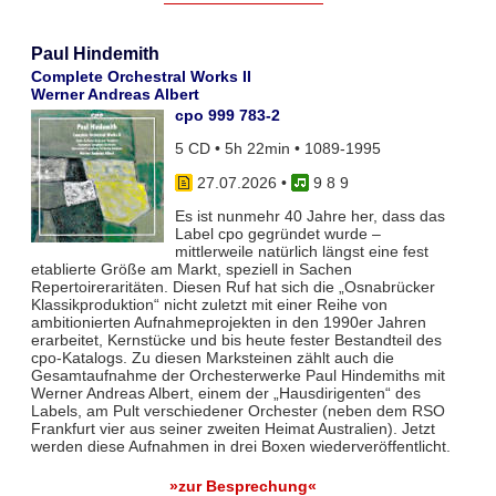
Paul Hindemith
Complete Orchestral Works II
Werner Andreas Albert
cpo 999 783-2
5 CD • 5h 22min • 1089-1995
27.07.2026
•
9 8 9
Es ist nunmehr 40 Jahre her, dass das
Label cpo gegründet wurde –
mittlerweile natürlich längst eine fest
etablierte Größe am Markt, speziell in Sachen
Repertoireraritäten. Diesen Ruf hat sich die „Osnabrücker
Klassikproduktion“ nicht zuletzt mit einer Reihe von
ambitionierten Aufnahmeprojekten in den 1990er Jahren
erarbeitet, Kernstücke und bis heute fester Bestandteil des
cpo-Katalogs. Zu diesen Marksteinen zählt auch die
Gesamtaufnahme der Orchesterwerke Paul Hindemiths mit
Werner Andreas Albert, einem der „Hausdirigenten“ des
Labels, am Pult verschiedener Orchester (neben dem RSO
Frankfurt vier aus seiner zweiten Heimat Australien). Jetzt
werden diese Aufnahmen in drei Boxen wiederveröffentlicht.
»zur Besprechung«