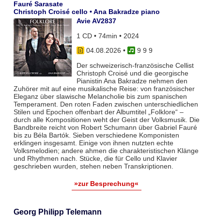
Fauré Sarasate
Christoph Croisé cello • Ana Bakradze piano
Avie AV2837
1 CD • 74min • 2024
04.08.2026
•
9 9 9
Der schweizerisch-französische Cellist
Christoph Croisé und die georgische
Pianistin Ana Bakradze nehmen den
Zuhörer mit auf eine musikalische Reise: von französischer
Eleganz über slawische Melancholie bis zum spanischen
Temperament. Den roten Faden zwischen unterschiedlichen
Stilen und Epochen offenbart der Albumtitel „Folklore“ –
durch alle Kompositionen weht der Geist der Volksmusik. Die
Bandbreite reicht von Robert Schumann über Gabriel Fauré
bis zu Béla Bartók. Sieben verschiedene Komponisten
erklingen insgesamt. Einige von ihnen nutzten echte
Volksmelodien; andere ahmen die charakteristischen Klänge
und Rhythmen nach. Stücke, die für Cello und Klavier
geschrieben wurden, stehen neben Transkriptionen.
»zur Besprechung«
Georg Philipp Telemann