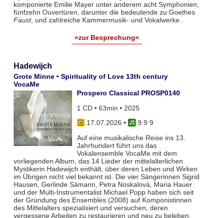
komponierte Emilie Mayer unter anderem acht Symphonien,
fünfzehn Ouvertüren, darunter die bedeutende zu Goethes
Faust
, und zahlreiche Kammermusik- und Vokalwerke.
»zur Besprechung«
Hadewijch
Grote Minne • Spirituality of Love 13th century
VocaMe
Prospero Classical PROSP0140
1 CD • 63min • 2025
17.07.2026
•
9 9 9
Auf eine musikalische Reise ins 13.
Jahrhundert führt uns das
Vokalensemble VocaMe mit dem
vorliegenden Album, das 14 Lieder der mittelalterlichen
Mystikerin Hadewijch enthält, über deren Leben und Wirken
im Übrigen nicht viel bekannt ist. Die vier Sängerinnen Sigrid
Hausen, Gerlinde Sämann, Petra Noskalová, Maria Hauer
und der Multi-Instrumentalist Michael Popp haben sich seit
der Gründung des Ensembles (2008) auf Komponistinnen
des Mittelalters spezialisiert und versuchen, deren
vergessene Arbeiten zu restaurieren und neu zu beleben.