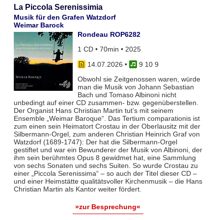
La Piccola Serenissimia
Musik für den Grafen Watzdorf
Weimar Barock
Rondeau ROP6282
1 CD • 70min • 2025
14.07.2026
•
9 10 9
Obwohl sie Zeitgenossen waren, würde
man die Musik von Johann Sebastian
Bach und Tomaso Albinoni nicht
unbedingt auf einer CD zusammen- bzw. gegenüberstellen.
Der Organist Hans Christian Martin tut’s mit seinem
Ensemble „Weimar Baroque“. Das Tertium comparationis ist
zum einen sein Heimatort Crostau in der Oberlausitz mit der
Silbermann-Orgel, zum anderen Christian Heinrich Graf von
Watzdorf (1689-1747): Der hat die Silbermann-Orgel
gestiftet und war ein Bewunderer der Musik von Albinoni, der
ihm sein berühmtes Opus 8 gewidmet hat, eine Sammlung
von sechs Sonaten und sechs Suiten. So wurde Crostau zu
einer „Piccola Serenissima“ – so auch der Titel dieser CD –
und einer Heimstätte qualitätsvoller Kirchenmusik – die Hans
Christian Martin als Kantor weiter fördert.
»zur Besprechung«