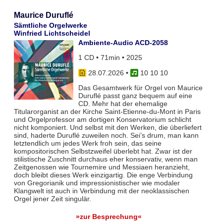
Maurice Duruflé
Sämtliche Orgelwerke
Winfried Lichtscheidel
Ambiente-Audio ACD-2058
1 CD • 71min • 2025
28.07.2026
•
10 10 10
Das Gesamtwerk für Orgel von Maurice
Duruflé passt ganz bequem auf eine
CD. Mehr hat der ehemalige
Titularorganist an der Kirche Saint-Etienne-du-Mont in Paris
und Orgelprofessor am dortigen Konservatorium schlicht
nicht komponiert. Und selbst mit den Werken, die überliefert
sind, haderte Duruflé zuweilen noch. Sei’s drum, man kann
letztendlich um jedes Werk froh sein, das seine
kompositorischen Selbstzweifel überlebt hat. Zwar ist der
stilistische Zuschnitt durchaus eher konservativ, wenn man
Zeitgenossen wie Tournemire und Messiaen heranzieht,
doch bleibt dieses Werk einzigartig. Die enge Verbindung
von Gregorianik und impressionistischer wie modaler
Klangwelt ist auch in Verbindung mit der neoklassischen
Orgel jener Zeit singulär.
»zur Besprechung«