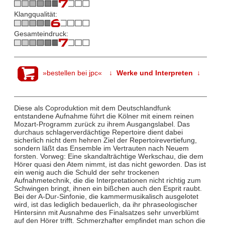
Klangqualität:
Gesamteindruck:
»bestellen bei jpc«
↓ Werke und Interpreten ↓
Diese als Coproduktion mit dem Deutschlandfunk
entstandene Aufnahme führt die Kölner mit einem reinen
Mozart-Programm zurück zu ihrem Ausgangslabel. Das
durchaus schlagerverdächtige Repertoire dient dabei
sicherlich nicht dem hehren Ziel der Repertoirevertiefung,
sondern läßt das Ensemble im Vertrauten nach Neuem
forsten. Vorweg: Eine skandalträchtige Werkschau, die dem
Hörer quasi den Atem nimmt, ist das nicht geworden. Das ist
ein wenig auch die Schuld der sehr trockenen
Aufnahmetechnik, die die Interpretationen nicht richtig zum
Schwingen bringt, ihnen ein bißchen auch den Esprit raubt.
Bei der A-Dur-Sinfonie, die kammermusikalisch ausgelotet
wird, ist das lediglich bedauerlich, da ihr phraseologischer
Hintersinn mit Ausnahme des Finalsatzes sehr unverblümt
auf den Hörer trifft. Schmerzhafter empfindet man schon die