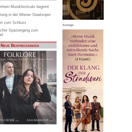
rrhein Musikfestivals beginnt
rung in der Wiener Staatsoper
en zum Schluss
Anzeige
scher Spaziergang zum
rt
Neue Besprechungen