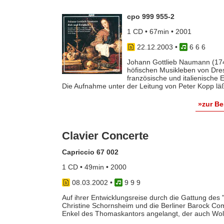
cpo 999 955-2
1 CD • 67min • 2001
22.12.2003
•
6 6 6
Johann Gottlieb Naumann (174
höfischen Musikleben von Dres
französische und italienische 
Die Aufnahme unter der Leitung von Peter Kopp läßt
»zur B
Clavier Concerte
Capriccio 67 002
1 CD • 49min • 2000
08.03.2002
•
9 9 9
Auf ihrer Entwicklungsreise durch die Gattung des 
Christine Schornsheim und die Berliner Barock Com
Enkel des Thomaskantors angelangt, der auch Wolf