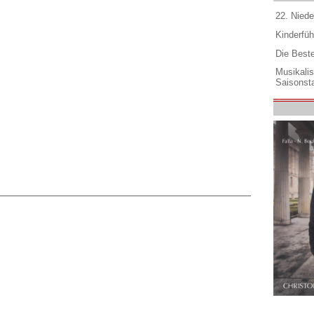
22. Niede
Kinderfüh
Die Best
Musikali
Saisonsta