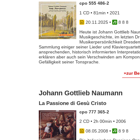
cpo 555 486-2
1 CD • 81min • 2021
20.11.2025
•
8 8 8
Heute ist Johann Gottlieb Na
Musikgeschichte, im letzten Dri
Musikerpersönlichkeit Dresdens
Sammlung einiger seiner Lieder und Klavierquartett
ansprechenden, historisch informierten Interpretat
erklären aber auch sein Verschwinden am Komponis
Gefälligkeit seiner Tonsprache.
»zur B
Johann Gottlieb Naumann
La Passione di Gesù Cristo
cpo 777 365-2
2 CD • 2h 00min • 2006
08.05.2008
•
8 9 8