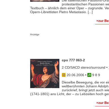
Die italienischen Passions-Or
protestantischen Passionen wen
Textbuch – ähnlich dem einer Oper – zugrunde. Ver
Opern-Librettisten Pietro Metastasio. [...]
»zur B
Anzeige
cpo 777 063-2
2 CD/SACD stereo/surround • 
20.06.2006
•
9 8 9
Dieselbe Bewegung, die vor ei
weltberühmten Johann Adolph 
zurückrief, bringt jetzt auch 
(1741-1801) ans Licht, der – zu Lebzeiten hoch ges
»zur B