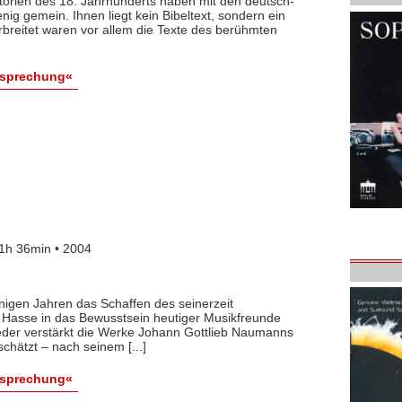
atorien des 18. Jahrhunderts haben mit den deutsch-
ig gemein. Ihnen liegt kein Bibeltext, sondern ein
breitet waren vor allem die Texte des berühmten
esprechung«
1h 36min • 2004
nigen Jahren das Schaffen des seinerzeit
Hasse in das Bewusstsein heutiger Musikfreunde
wieder verstärkt die Werke Johann Gottlieb Naumanns
chätzt – nach seinem [...]
esprechung«