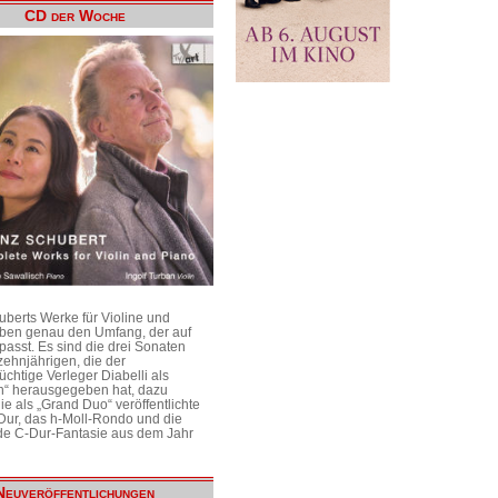
CD der Woche
uberts Werke für Violine und
aben genau den Umfang, der auf
passt. Es sind die drei Sonaten
ehnjährigen, die der
üchtige Verleger Diabelli als
n“ herausgegeben hat, dazu
e als „Grand Duo“ veröffentlichte
Dur, das h-Moll-Rondo und die
e C-Dur-Fantasie aus dem Jahr
Neuveröffentlichungen