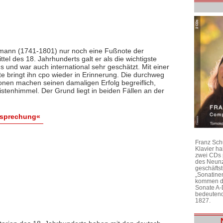
umann (1741-1801) nur noch eine Fußnote der
ttel des 18. Jahrhunderts galt er als die wichtigste
 und war auch international sehr geschätzt. Mit einer
e bringt ihn cpo wieder in Erinnerung. Die durchweg
ionen machen seinen damaligen Erfolg begreiflich,
tenhimmel. Der Grund liegt in beiden Fällen an der
esprechung«
Franz Sch
Klavier h
zwei CDs 
des Neunz
geschäftst
„Sonatine
kommen di
Sonate A-
bedeutend
1827.