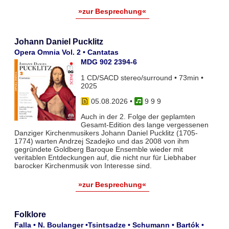
»zur Besprechung«
Johann Daniel Pucklitz
Opera Omnia Vol. 2 • Cantatas
MDG 902 2394-6
1 CD/SACD stereo/surround • 73min •
2025
05.08.2026
•
9 9 9
Auch in der 2. Folge der geplamten
Gesamt-Edition des lange vergessenen
Danziger Kirchenmusikers Johann Daniel Pucklitz (1705-
1774) warten Andrzej Szadejko und das 2008 von ihm
gegründete Goldberg Baroque Ensemble wieder mit
veritablen Entdeckungen auf, die nicht nur für Liebhaber
barocker Kirchenmusik von Interesse sind.
»zur Besprechung«
Folklore
Falla • N. Boulanger •Tsintsadze • Schumann • Bartók •