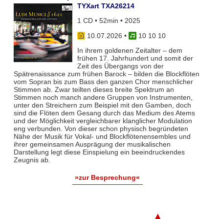
TYXart TXA26214
1 CD • 52min • 2025
10.07.2026
•
10 10 10
In ihrem goldenen Zeitalter – dem
frühen 17. Jahrhundert und somit der
Zeit des Übergangs von der
Spätrenaissance zum frühen Barock – bilden die Blockflöten
vom Sopran bis zum Bass den ganzen Chor menschlicher
Stimmen ab. Zwar teil­ten dieses breite Spektrum an
Stimmen noch manch andere Gruppen von Instrumenten,
unter den Streichern zum Bei­spiel mit den Gamben, doch
sind die Flöten dem Gesang durch das Medium des Atems
und der Möglichkeit vergleich­barer klanglicher Modulation
eng verbunden. Von dieser schon physisch begründeten
Nähe der Musik für Vokal- und Blockflö­tenensembles und
ihrer gemeinsamen Ausprägung der musikalischen
Darstellung legt diese Einspielung ein beeindruckendes
Zeugnis ab.
»zur Besprechung«
▲