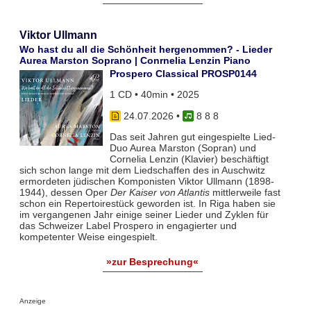
Viktor Ullmann
Wo hast du all die Schönheit hergenommen? - Lieder
Aurea Marston Soprano | Conrnelia Lenzin Piano
Prospero Classical PROSP0144
1 CD • 40min • 2025
24.07.2026
•
8 8 8
Das seit Jahren gut eingespielte Lied-
Duo Aurea Marston (Sopran) und
Cornelia Lenzin (Klavier) beschäftigt
sich schon lange mit dem Liedschaffen des in Auschwitz
ermordeten jüdischen Komponisten Viktor Ullmann (1898-
1944), dessen Oper
Der Kaiser von Atlantis
mittlerweile fast
schon ein Repertoirestück geworden ist. In Riga haben sie
im vergangenen Jahr einige seiner Lieder und Zyklen für
das Schweizer Label Prospero in engagierter und
kompetenter Weise eingespielt.
»zur Besprechung«
Anzeige