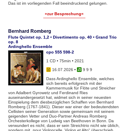
Das ist im vorliegenden Fall beeindruckend gelungen.
»zur Besprechung«
Bernhard Romberg
Flute Quintet op. 1,2 • Divertimento op. 40 • Grand Trio
op. 8
Ardinghello Ensemble
cpo 555 598-2
1 CD • 75min • 2021
16.07.2026
•
9 9 9
Dass Ardinghello Ensemble, welches
sich bereits erfolgreich mit der
Kammermusik für Flöte und Streicher
von Adalbert Gyrowetz und Ferdinand Ries
auseinandergesetzt hat, widmet sich in seiner neuesten
Einspielung dem diesbezüglichen Schaffen von Bernhard
Romberg (1767-1841). Dieser war einer der bedeutendsten
Cellisten seiner Generation sowie gemeinsam mit seinem
geigenden Vetter und Duo-Partner Andreas Romberg
Orchesterkollege von Ludwig van Beethoven in Bonn. Da
verwundert es nicht, dass er sein Streichtrio nicht wie üblich,
sondern mit „pour Violoncelle, Violon et Alto“ überschrieb.