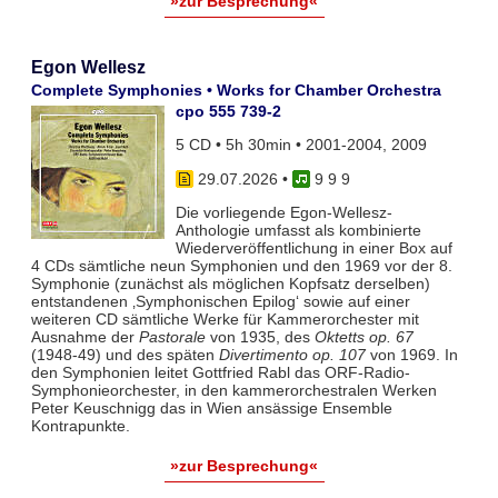
»zur Besprechung«
Egon Wellesz
Complete Symphonies • Works for Chamber Orchestra
cpo 555 739-2
5 CD • 5h 30min • 2001-2004, 2009
29.07.2026
•
9 9 9
Die vorliegende Egon-Wellesz-
Anthologie umfasst als kombinierte
Wiederveröffentlichung in einer Box auf
4 CDs sämtliche neun Symphonien und den 1969 vor der 8.
Symphonie (zunächst als möglichen Kopfsatz derselben)
entstandenen ‚Symphonischen Epilog‘ sowie auf einer
weiteren CD sämtliche Werke für Kammerorchester mit
Ausnahme der
Pastorale
von 1935, des
Oktetts op. 67
(1948-49) und des späten
Divertimento op. 107
von 1969. In
den Symphonien leitet Gottfried Rabl das ORF-Radio-
Symphonieorchester, in den kammerorchestralen Werken
Peter Keuschnigg das in Wien ansässige Ensemble
Kontrapunkte.
»zur Besprechung«