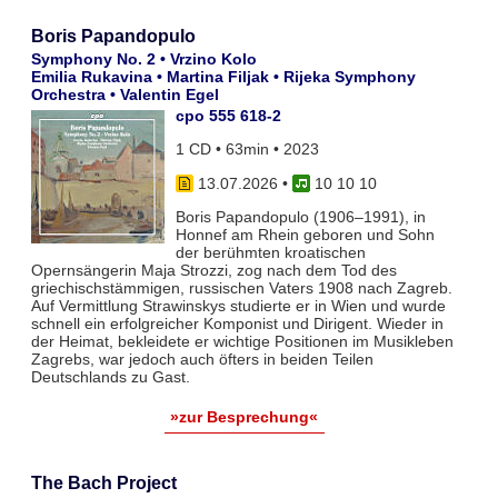
Boris Papandopulo
Symphony No. 2 • Vrzino Kolo
Emilia Rukavina • Martina Filjak • Rijeka Symphony
Orchestra • Valentin Egel
cpo 555 618-2
1 CD • 63min • 2023
13.07.2026
•
10 10 10
Boris Papandopulo (1906–1991), in
Honnef am Rhein geboren und Sohn
der berühmten kroatischen
Opernsängerin Maja Strozzi, zog nach dem Tod des
griechischstämmigen, russischen Vaters 1908 nach Zagreb.
Auf Vermittlung Strawinskys studierte er in Wien und wurde
schnell ein erfolgreicher Komponist und Dirigent. Wieder in
der Heimat, bekleidete er wichtige Positionen im Musikleben
Zagrebs, war jedoch auch öfters in beiden Teilen
Deutschlands zu Gast.
»zur Besprechung«
The Bach Project