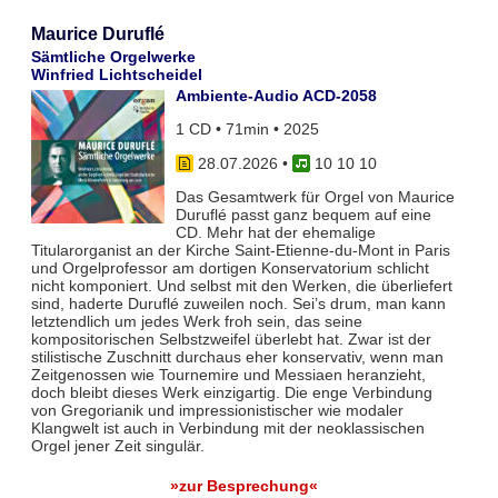
Maurice Duruflé
Sämtliche Orgelwerke
Winfried Lichtscheidel
Ambiente-Audio ACD-2058
1 CD • 71min • 2025
28.07.2026
•
10 10 10
Das Gesamtwerk für Orgel von Maurice
Duruflé passt ganz bequem auf eine
CD. Mehr hat der ehemalige
Titularorganist an der Kirche Saint-Etienne-du-Mont in Paris
und Orgelprofessor am dortigen Konservatorium schlicht
nicht komponiert. Und selbst mit den Werken, die überliefert
sind, haderte Duruflé zuweilen noch. Sei’s drum, man kann
letztendlich um jedes Werk froh sein, das seine
kompositorischen Selbstzweifel überlebt hat. Zwar ist der
stilistische Zuschnitt durchaus eher konservativ, wenn man
Zeitgenossen wie Tournemire und Messiaen heranzieht,
doch bleibt dieses Werk einzigartig. Die enge Verbindung
von Gregorianik und impressionistischer wie modaler
Klangwelt ist auch in Verbindung mit der neoklassischen
Orgel jener Zeit singulär.
»zur Besprechung«