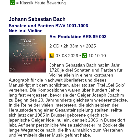
= Klassik Heute Bewertung
Johann Sebastian Bach
Sonaten und Partiten BWV 1001-1006
Noé Inui Violine
Ars Produktion ARS 89 003
2 CD • 2h 33min • 2025
07.08.2026
•
10 10 10
Johann Sebastian Bach hat im Jahr
1720 je drei Sonaten und Partiten für
Violine allein in einem kostbaren
Autograph für die Nachwelt überliefert und dieses
Manuskript mit dem schlichten, aber stolzen Titel „Sei Solo“
versehen. Die Kompositionen waren über hundert Jahre
lang fast vergessen, bevor sie der Geiger Joseph Joachim
zu Beginn des 20. Jahrhunderts gleichsam wiederentdeckte.
In die Reihe der vielen Interpreten, die sich seitdem der
Herausforderung einer Gesamteinspielung stellten, reihte
sich jetzt der 1985 in Brüssel geborene griechisch-
japanische Geiger Noé Inui ein, der seit 2006 in Düsseldorf
lebt. Auf sehr persönliche Weise zeichnet er im Booklet die
lange Wegstrecke nach, die ihn allmählich zum Verstehen
und Vermitteln dieser Musik geführt habe.