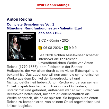
»zur Besprechung«
Anton Reicha
Complete Symphonies Vol. 1
Münchner Rundfunkorchester • Valentin Egel
cpo 555 716-2
1 CD • 60min • 2024
06.08.2026
•
9 9 9
Seit 2020 sichten Musikwissenschaftler
intensiver die zahlreichen
unveröffentlichten Werke von Anton
Reicha (1770-1836), dem Flötisten in der Bonner
Hofkapelle, der vor allem durch seine vielen Bläserquintette
bekannt ist. Das Label cpo will nun auch die symphonischen
Werke aus dem Dunkel der Ungedrucktheit und
Nichtaufgeführtheit heben. Anton Reicha wurde von seinem
Onkel Jospeh Reicha, dem Direktor des Orchesters,
unterrichtet und gefördert, außerdem war er mit Ludwig van
Beethoven befreundet, mit dem er leidenschaftlich die
Werke besprach, die beide spielten. So begann auch Anton
Reicha zu komponieren, von seinem Onkel argwöhnisch und
kritisch begleitet.