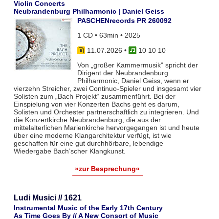
Violin Concerts
Neubrandenburg Philharmonic | Daniel Geiss
PASCHENrecords PR 260092
1 CD • 63min • 2025
11.07.2026
•
10 10 10
Von „großer Kammermusik” spricht der
Dirigent der Neubrandenburg
Philharmonic, Daniel Geiss, wenn er
vierzehn Streicher, zwei Continuo-Spieler und insgesamt vier
Solisten zum „Bach Projekt“ zusammenführt. Bei der
Einspielung von vier Konzerten Bachs geht es darum,
Solisten und Orchester partnerschaftlich zu integrieren. Und
die Konzertkirche Neubrandenburg, die aus der
mittelalterlichen Marienkirche hervorgegangen ist und heute
über eine moderne Klangarchitektur verfügt, ist wie
geschaffen für eine gut durchhörbare, lebendige
Wiedergabe Bach’scher Klangkunst.
»zur Besprechung«
Ludi Musici // 1621
Instrumental Music of the Early 17th Century
As Time Goes By // A New Consort of Music