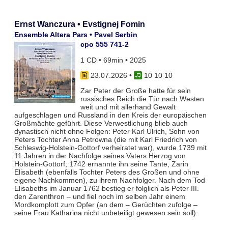
Ernst Wanczura • Evstignej Fomin
Ensemble Altera Pars • Pavel Serbin
cpo 555 741-2
1 CD • 69min • 2025
23.07.2026
•
10 10 10
Zar Peter der Große hatte für sein
russisches Reich die Tür nach Westen
weit und mit allerhand Gewalt
aufgeschlagen und Russland in den Kreis der europäischen
Großmächte geführt. Diese Verwestlichung blieb auch
dynastisch nicht ohne Folgen: Peter Karl Ulrich, Sohn von
Peters Tochter Anna Petrowna (die mit Karl Friedrich von
Schleswig-Holstein-Gottorf verheiratet war), wurde 1739 mit
11 Jahren in der Nachfolge seines Vaters Herzog von
Holstein-Gottorf; 1742 ernannte ihn seine Tante, Zarin
Elisabeth (ebenfalls Tochter Peters des Großen und ohne
eigene Nachkommen), zu ihrem Nachfolger. Nach dem Tod
Elisabeths im Januar 1762 bestieg er folglich als Peter III.
den Zarenthron – und fiel noch im selben Jahr einem
Mordkomplott zum Opfer (an dem – Gerüchten zufolge –
seine Frau Katharina nicht unbeteiligt gewesen sein soll).