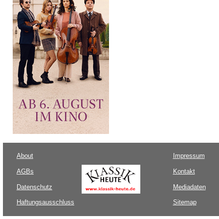
About
Impressum
AGBs
Kontakt
Datenschutz
Mediadaten
Haftungsausschluss
Sitemap