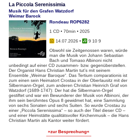
La Piccola Serenissimia
Musik für den Grafen Watzdorf
Weimar Barock
Rondeau ROP6282
1 CD • 70min • 2025
14.07.2026
•
9 10 9
Obwohl sie Zeitgenossen waren, würde
man die Musik von Johann Sebastian
Bach und Tomaso Albinoni nicht
unbedingt auf einer CD zusammen- bzw. gegenüberstellen.
Der Organist Hans Christian Martin tut’s mit seinem
Ensemble „Weimar Baroque“. Das Tertium comparationis ist
zum einen sein Heimatort Crostau in der Oberlausitz mit der
Silbermann-Orgel, zum anderen Christian Heinrich Graf von
Watzdorf (1689-1747): Der hat die Silbermann-Orgel
gestiftet und war ein Bewunderer der Musik von Albinoni, der
ihm sein berühmtes Opus 8 gewidmet hat, eine Sammlung
von sechs Sonaten und sechs Suiten. So wurde Crostau zu
einer „Piccola Serenissima“ – so auch der Titel dieser CD –
und einer Heimstätte qualitätsvoller Kirchenmusik – die Hans
Christian Martin als Kantor weiter fördert.
»zur Besprechung«