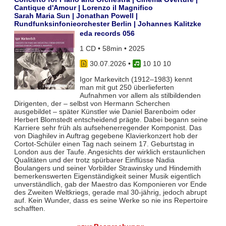
Cantique d'Amour | Lorenzo il Magnifico
Sarah Maria Sun | Jonathan Powell |
Rundfunksinfonieorchester Berlin | Johannes Kalitzke
eda records 056
1 CD • 58min • 2025
30.07.2026
•
10 10 10
Igor Markevitch (1912–1983) kennt
man mit gut 250 überlieferten
Aufnahmen vor allem als stilbildenden
Dirigenten, der – selbst von Hermann Scherchen
ausgebildet – später Künstler wie Daniel Barenboim oder
Herbert Blomstedt entscheidend prägte. Dabei begann seine
Karriere sehr früh als aufsehenerregender Komponist. Das
von Diaghilev in Auftrag gegebene Klavierkonzert hob der
Cortot-Schüler einen Tag nach seinem 17. Geburtstag in
London aus der Taufe. Angesichts der wirklich erstaunlichen
Qualitäten und der trotz spürbarer Einflüsse Nadia
Boulangers und seiner Vorbilder Strawinsky und Hindemith
bemerkenswerten Eigenständigkeit seiner Musik eigentlich
unverständlich, gab der Maestro das Komponieren vor Ende
des Zweiten Weltkriegs, gerade mal 30-jährig, jedoch abrupt
auf. Kein Wunder, dass es seine Werke so nie ins Repertoire
schafften.