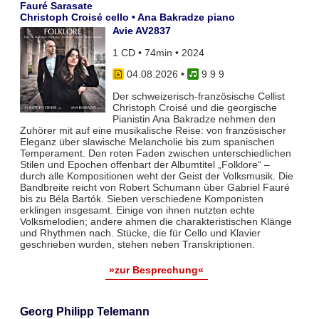
Fauré Sarasate
Christoph Croisé cello • Ana Bakradze piano
Avie AV2837
1 CD • 74min • 2024
04.08.2026
•
9 9 9
Der schweizerisch-französische Cellist
Christoph Croisé und die georgische
Pianistin Ana Bakradze nehmen den
Zuhörer mit auf eine musikalische Reise: von französischer
Eleganz über slawische Melancholie bis zum spanischen
Temperament. Den roten Faden zwischen unterschiedlichen
Stilen und Epochen offenbart der Albumtitel „Folklore“ –
durch alle Kompositionen weht der Geist der Volksmusik. Die
Bandbreite reicht von Robert Schumann über Gabriel Fauré
bis zu Béla Bartók. Sieben verschiedene Komponisten
erklingen insgesamt. Einige von ihnen nutzten echte
Volksmelodien; andere ahmen die charakteristischen Klänge
und Rhythmen nach. Stücke, die für Cello und Klavier
geschrieben wurden, stehen neben Transkriptionen.
»zur Besprechung«
Georg Philipp Telemann