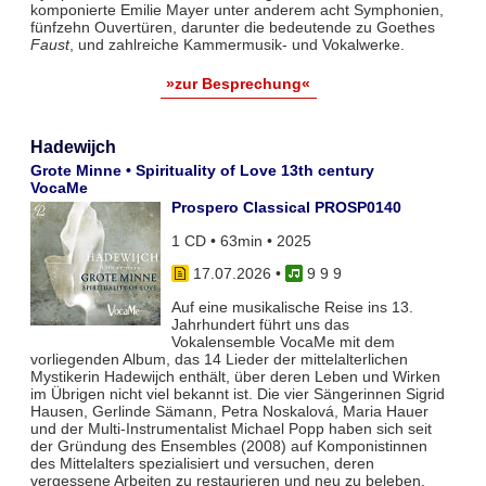
komponierte Emilie Mayer unter anderem acht Symphonien,
fünfzehn Ouvertüren, darunter die bedeutende zu Goethes
Faust
, und zahlreiche Kammermusik- und Vokalwerke.
»zur Besprechung«
Hadewijch
Grote Minne • Spirituality of Love 13th century
VocaMe
Prospero Classical PROSP0140
1 CD • 63min • 2025
17.07.2026
•
9 9 9
Auf eine musikalische Reise ins 13.
Jahrhundert führt uns das
Vokalensemble VocaMe mit dem
vorliegenden Album, das 14 Lieder der mittelalterlichen
Mystikerin Hadewijch enthält, über deren Leben und Wirken
im Übrigen nicht viel bekannt ist. Die vier Sängerinnen Sigrid
Hausen, Gerlinde Sämann, Petra Noskalová, Maria Hauer
und der Multi-Instrumentalist Michael Popp haben sich seit
der Gründung des Ensembles (2008) auf Komponistinnen
des Mittelalters spezialisiert und versuchen, deren
vergessene Arbeiten zu restaurieren und neu zu beleben.