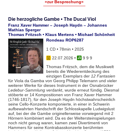
»zur Besprechung«
Die herzogliche Gambe • The Ducal Viol
Franz Xaver Hammer – Joseph Haydn – Johannes
Mathias Sperger
Thomas Fritzsch • Klaus Mertens • Michael Schönheit
Rondeau ROP6287
1 CD • 78min • 2025
22.07.2026
•
9 9 9
Thomas Fritzsch, dem die Musikwelt
bereits die Wiederentdeckung des
einzigen Exemplars der
12 Fantasien
für Viola da Gamba von Georg Philipp Telemann und vieler
weiterer Werke für dieses Instrument in der Osnabrücker
Ledebur-Sammlung
verdankt, wurde erneut fündig. Diesmal
stöberte er 14 Kompositionen von Franz Xaver Hammer
(1746-1817), für den Joseph Haydn höchstwahrscheinlich
seine Cello-Konzerte komponierte, in einer in Schwerin
aufbewahrten Handschrift der Schlosskapelle Ludwigslust
auf, bei der die Gambe originellerweise vorwiegend mit 2
Hörnern kombiniert wird. Da es der Weltersteinspielungen
noch nicht genug waren, kamen zwei Divertimenti von
Hammers für seine Kontrabasskonzerte berühmten