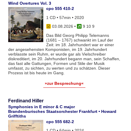
Wind Overtures Vol. 3
cpo 555 410-2
1 CD • 57min • 2020
03.08.2026
•
9 10 9
Das Bild Georg Philipp Telemanns
(1681 – 1767) schwankt im Lauf der
Zeit: im 18. Jahrhundert war er einer
der angesehensten Komponisten, im 19. Jahrhundert
verblasste sein Ruhm, er wurde gar als Vielschreiber
diskreditiert, im 20. Jahrhundert begann man, sein Schaffen,
das fast alle Gattungen, Formen und Stile der Musik
umfasst, zu sichten, zu werten und zu schätzen. Dieser
Prozess ist bis heute im Gang.
»zur Besprechung«
Ferdinand Hiller
Symphonies in E minor & C major
Brandenburisches Staatsorchester Frankfurt • Howard
Grifftiths
cpo 555 682-2
1 CD • 64min • 2024