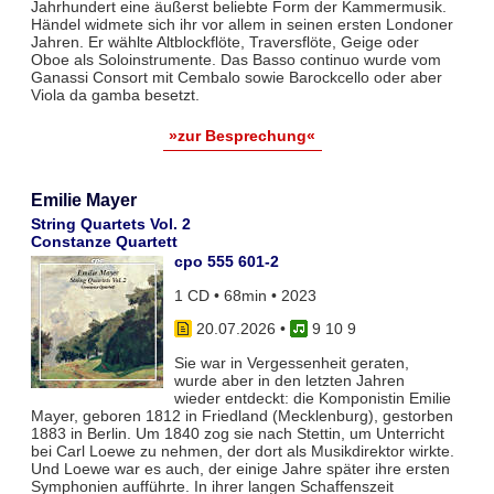
Jahrhundert eine äußerst beliebte Form der Kammermusik.
Händel widmete sich ihr vor allem in seinen ersten Londoner
Jahren. Er wählte Altblockflöte, Traversflöte, Geige oder
Oboe als Soloinstrumente. Das Basso continuo wurde vom
Ganassi Consort mit Cembalo sowie Barockcello oder aber
Viola da gamba besetzt.
»zur Besprechung«
Emilie Mayer
String Quartets Vol. 2
Constanze Quartett
cpo 555 601-2
1 CD • 68min • 2023
20.07.2026
•
9 10 9
Sie war in Vergessenheit geraten,
wurde aber in den letzten Jahren
wieder entdeckt: die Komponistin Emilie
Mayer, geboren 1812 in Friedland (Mecklenburg), gestorben
1883 in Berlin. Um 1840 zog sie nach Stettin, um Unterricht
bei Carl Loewe zu nehmen, der dort als Musikdirektor wirkte.
Und Loewe war es auch, der einige Jahre später ihre ersten
Symphonien aufführte. In ihrer langen Schaffenszeit