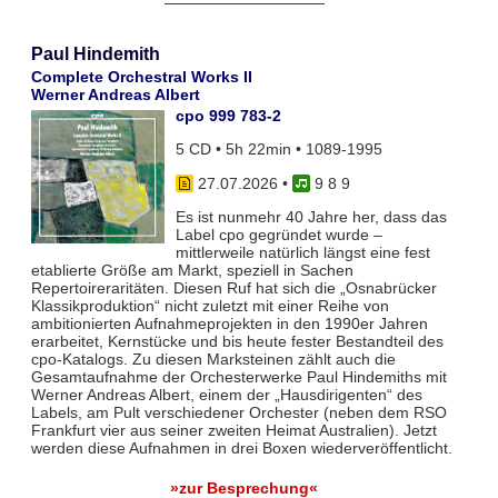
Paul Hindemith
Complete Orchestral Works II
Werner Andreas Albert
cpo 999 783-2
5 CD • 5h 22min • 1089-1995
27.07.2026
•
9 8 9
Es ist nunmehr 40 Jahre her, dass das
Label cpo gegründet wurde –
mittlerweile natürlich längst eine fest
etablierte Größe am Markt, speziell in Sachen
Repertoireraritäten. Diesen Ruf hat sich die „Osnabrücker
Klassikproduktion“ nicht zuletzt mit einer Reihe von
ambitionierten Aufnahmeprojekten in den 1990er Jahren
erarbeitet, Kernstücke und bis heute fester Bestandteil des
cpo-Katalogs. Zu diesen Marksteinen zählt auch die
Gesamtaufnahme der Orchesterwerke Paul Hindemiths mit
Werner Andreas Albert, einem der „Hausdirigenten“ des
Labels, am Pult verschiedener Orchester (neben dem RSO
Frankfurt vier aus seiner zweiten Heimat Australien). Jetzt
werden diese Aufnahmen in drei Boxen wiederveröffentlicht.
»zur Besprechung«