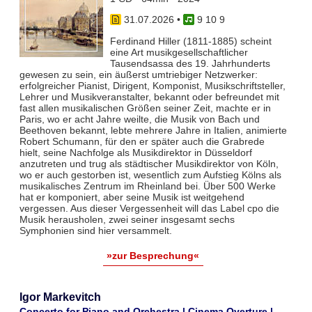
31.07.2026
•
9 10 9
Ferdinand Hiller (1811-1885) scheint
eine Art musikgesellschaftlicher
Tausendsassa des 19. Jahrhunderts
gewesen zu sein, ein äußerst umtriebiger Netzwerker:
erfolgreicher Pianist, Dirigent, Komponist, Musikschriftsteller,
Lehrer und Musikveranstalter, bekannt oder befreundet mit
fast allen musikalischen Größen seiner Zeit, machte er in
Paris, wo er acht Jahre weilte, die Musik von Bach und
Beethoven bekannt, lebte mehrere Jahre in Italien, animierte
Robert Schumann, für den er später auch die Grabrede
hielt, seine Nachfolge als Musikdirektor in Düsseldorf
anzutreten und trug als städtischer Musikdirektor von Köln,
wo er auch gestorben ist, wesentlich zum Aufstieg Kölns als
musikalisches Zentrum im Rheinland bei. Über 500 Werke
hat er komponiert, aber seine Musik ist weitgehend
vergessen. Aus dieser Vergessenheit will das Label cpo die
Musik herausholen, zwei seiner insgesamt sechs
Symphonien sind hier versammelt.
»zur Besprechung«
Igor Markevitch
Concerto for Piano and Orchestra | Cinema Overture |