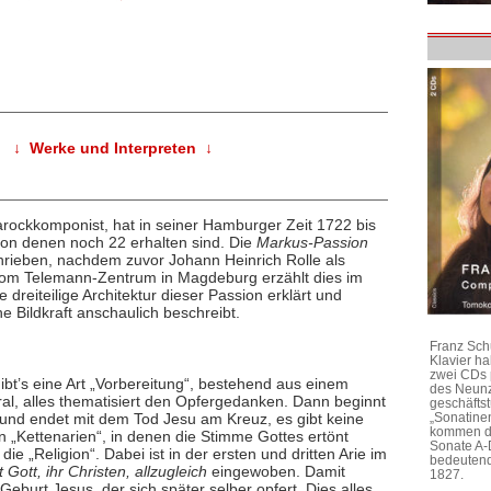
↓ Werke und Interpreten ↓
arockkomponist, hat in seiner Hamburger Zeit 1722 bis
von denen noch 22 erhalten sind. Die
Markus-Passion
rieben, nachdem zuvor Johann Heinrich Rolle als
vom Telemann-Zentrum in Magdeburg erzählt dies im
 dreiteilige Architektur dieser Passion erklärt und
Bildkraft anschaulich beschreibt.
Franz Sch
Klavier h
zwei CDs 
t gibt’s eine Art „Vorbereitung“, bestehend aus einem
des Neunz
al, alles thematisiert den Opfergedanken. Dann beginnt
geschäftst
 und endet mit dem Tod Jesu am Kreuz, es gibt keine
„Sonatine
kommen di
n „Kettenarien“, in denen die Stimme Gottes ertönt
Sonate A-
ie „Religion“. Dabei ist in der ersten und dritten Arie im
bedeutend
 Gott, ihr Christen, allzugleich
eingewoben. Damit
1827.
Geburt Jesus, der sich später selber opfert. Dies alles