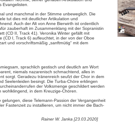
s Evangelisten.
onal und manchmal in der Stimme unbeweglich. Die
e tut dies mit deutlicher Artikulation und
nd. Auch der Alt von Anne Bierwirth ist ordentlich
Dafür zauberhaft im Zusammenklang mit der Sopranistin
 (CD II, Track 41). Veronika Winter gefällt mit
 (CD I, Track 6) aufleuchtet, in der von der Oboe
 zart und vorschriftsmäßig „sanftmütig“ mit dem
hmiegsam, sprachlich gestisch und deutlich am Wort
sparent, niemals nazarenisch schmachtend, alles in
ent sorgt. Geradezu tränenreich seufzt der Chor in dem
und Seelenleiden besingt. Die Turba-Chöre erklingen
Durcheinanderrufen der Volksmenge geschildert werden
ch wohlklingend, in dem Kreuzige-Chören.
 gelungen, diese Telemann-Passion der Vergangenheit
er Fastenzeit zu installieren, um nicht immer die Bach-
Rainer W. Janka [23.03.2020]