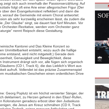
ng zeigt sich auch innerhalb der Passionserzählung: Auf
tativ folgt oft eine Arie einer allegorischen Figur (Der
ie über den Evangeliumstext reflektiert und dann die
t, worauf die Gemeinde mit einem Choral antwortet:
ion als sehr kurzweilig erscheinen lässt, da zudem die
ie „Der Glaube“ singt, sie dauert fast fünf Minuten. Vor
ie Orchester-Rezitative, werden vom Orchester ganz
maturgie“ nennt Reipsch diese Gestaltung.
einische Kantorei und Das Kleine Konzert so
ten Unmittelbarkeit entsteht, wozu auch die hallige
hme entstand, wird nicht mitgeteilt.) Gerade dem
ssenheit, Genauigkeit und Beweglichkeit, diese
n Instrument drängt sich vor, alle fügen sich organisch
s Glaubens (CD I, Track 6), die das Lieblich’s Wort aus
it aufruft. Vollendet ist das präzise Zusammenspiel
em musikalischen Geschehen einen ordentlichen Drive
me: Georg Poplutz ist ein höchst versierter Sänger, der
sch deklamiert, zu Herzen gehend in den Elias!-Rufen,
eren Koloraturen geradezu erbost über den Judaskuss
ejenigen, die Jesus am Kreuz schmähen (CD II, Track
vokalen Technik, seiner genauen Artikulation und