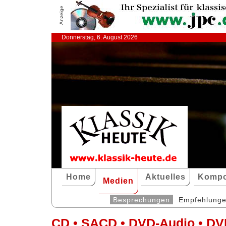
Anzeige
Donnerstag, 6. August 2026
Home
Aktuelles
Kompo
Medien
Besprechungen
Empfehlung
CD • SACD • DVD-Audio • DV