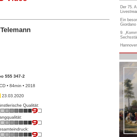
Der 75. 
Livestre
Ein beso
Giordano
 Telemann
9. „Komm
Sechsstä
Hannover
po 555 347-2
CD • 84min • 2018
23.03.2020
nstlerische Qualität:
angqualität:
esamteindruck: