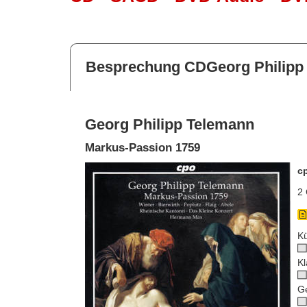
Besprechung CDGeorg Philipp
Georg Philipp Telemann
Markus-Passion 1759
c
2 
Kü
Kl
G