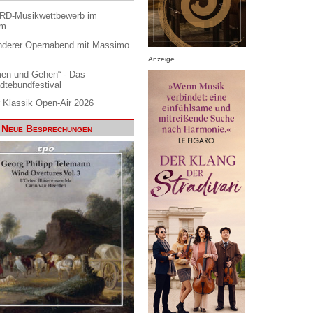
ARD-Musikwettbewerb im
am
nderer Opernabend mit Massimo
Anzeige
en und Gehen“ - Das
dtebundfestival
 Klassik Open-Air 2026
Neue Besprechungen