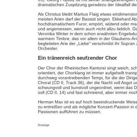
dramatischen Zuspitzung geradezu der Idealfall de
Als Christus bleibt Markus Flaig etwas eindimensi
meisten Arien darf der Bassist singen. Ekkehard Abel
hochdramatischem Furor, empört, wütend oder mahne
und angemessen, wenn auch nicht allzu lieblich. 
Veronika Winter in dem schon erwähnten Engelsduett
warmem Timbre, das vor allem in der Glaubens-Arie
begleiteten Arie der „Liebe“ verschmilzt ihr Sopran
Orchester.
Ein tränenreich seufzender Chor
Der Chor der Rheinischen Kantorei singt weich, sc
orientiert, der Chorklang ist immer aufgehellt tran
durchweg vorantreibenden Tempi, für die der Dirig
Choral (CD II, Track 36), der die Nacht voll Angst 
schwungvoll und kunstvoll ungeordnet, wenn das 
soll (CD II, 14) und fast schreiend, aber immer no
Herman Max ist es auf hoch beeindruckende Weise
zu entreißen und als mögliche Konzert-Passion in d
Passionen aufführen zu müssen.
Anzeige