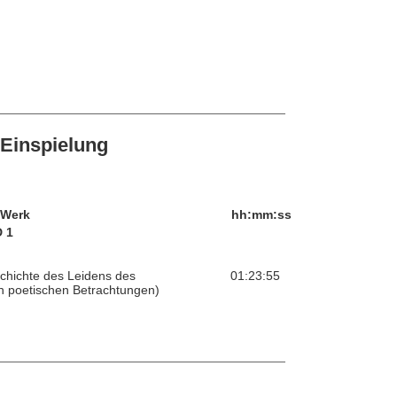
Einspielung
/Werk
hh:mm:ss
 1
chichte des Leidens des
01:23:55
en poetischen Betrachtungen)