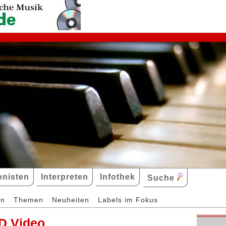
nisten
Interpreten
Infothek
Suche
en
Themen
Neuheiten
Labels im Fokus
D Video