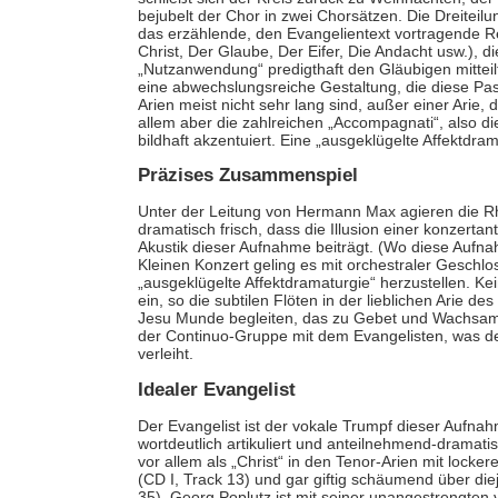
bejubelt der Chor in zwei Chorsätzen. Die Dreiteilu
das erzählende, den Evangelientext vortragende Rezi
Christ, Der Glaube, Der Eifer, Die Andacht usw.), d
„Nutzanwendung“ predigthaft den Gläubigen mitteil
eine abwechslungsreiche Gestaltung, die diese Pass
Arien meist nicht sehr lang sind, außer einer Arie, d
allem aber die zahlreichen „Accompagnati“, also d
bildhaft akzentuiert. Eine „ausgeklügelte Affektdra
Präzises Zusammenspiel
Unter der Leitung von Hermann Max agieren die Rh
dramatisch frisch, dass die Illusion einer konzertan
Akustik dieser Aufnahme beiträgt. (Wo diese Aufna
Kleinen Konzert geling es mit orchestraler Geschlo
„ausgeklügelte Affektdramaturgie“ herzustellen. Kei
ein, so die subtilen Flöten in der lieblichen Arie de
Jesu Munde begleiten, das zu Gebet und Wachsamke
der Continuo-Gruppe mit dem Evangelisten, was d
verleiht.
Idealer Evangelist
Der Evangelist ist der vokale Trumpf dieser Aufnah
wortdeutlich artikuliert und anteilnehmend-dramati
vor allem als „Christ“ in den Tenor-Arien mit lock
(CD I, Track 13) und gar giftig schäumend über di
35). Georg Poplutz ist mit seiner unangestrengten 