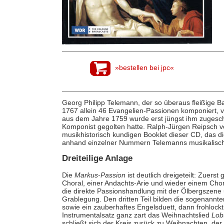
»bestellen bei jpc«
Georg Philipp Telemann, der so überaus fleißige B
1767 allein 46 Evangelien-Passionen komponiert, 
aus dem Jahre 1759 wurde erst jüngst ihm zugesch
Komponist gegolten hatte. Ralph-Jürgen Reipsch 
musikhistorisch kundigen Booklet dieser CD, das die
anhand einzelner Nummern Telemanns musikalische 
Dreiteilige Anlage
Die
Markus-Passion
ist deutlich dreigeteilt: Zuers
Choral, einer Andachts-Arie und wieder einem Chor
die direkte Passionshandlung mit der Ölbergszene
Grablegung. Den dritten Teil bilden die sogenannte
sowie ein zauberhaftes Engelsduett, dann frohlockt d
Instrumentalsatz ganz zart das Weihnachtslied
Lobt
schließt sich der Kreis zurück zu Weihnachten, der 