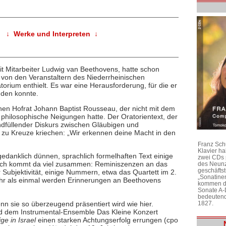
↓ Werke und Interpreten ↓
t Mitarbeiter Ludwig van Beethovens, hatte schon
r von den Veranstaltern des Niederrheinischen
torium enthielt. Es war eine Herausforderung, für die er
nden konnte.
hen Hofrat Johann Baptist Rousseau, der nicht mit dem
 philosophische Neigungen hatte. Der Oratorientext, der
bendfüllender Diskurs zwischen Gläubigen und
zu Kreuze kriechen: „Wir erkennen deine Macht in den
Franz Sch
Klavier h
danklich dünnen, sprachlich formelhaften Text einige
zwei CDs 
tisch kommt da viel zusammen: Reminiszenzen an das
des Neunz
geschäftst
 Subjektivität, einige Nummern, etwa das Quartett im 2.
„Sonatine
ehr als einmal werden Erinnerungen an Beethovens
kommen di
Sonate A-
bedeutend
nn sie so überzeugend präsentiert wird wie hier.
1827.
d dem Instrumental-Ensemble Das Kleine Konzert
ge in Israel
einen starken Achtungserfolg errungen (cpo