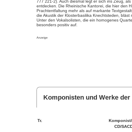
777 221-2). Auch diesmal legt er sich ins Zeug, al
entdecken. Die Rheinische Kantorei, die hier den Ha
Prachtentfaltung mehr als auf markante Textgestalt
die Akustik der Klosterbasilika Knechtsteden, blä
Unter den Vokalsolisten, die ein homogenes Quartett
besonders positiv auf.
Anzeige
Komponisten und Werke der 
Tr.
Komponist
CD/SACD