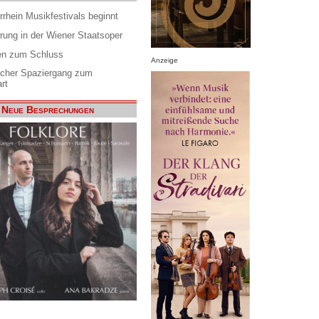
rrhein Musikfestivals beginnt
rung in der Wiener Staatsoper
en zum Schluss
Anzeige
scher Spaziergang zum
rt
Neue Besprechungen