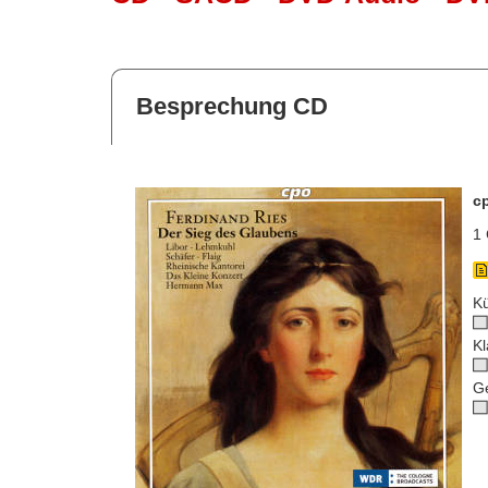
Besprechung CD
c
1 
Kü
Kl
G