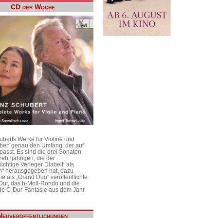
CD der Woche
uberts Werke für Violine und
aben genau den Umfang, der auf
passt. Es sind die drei Sonaten
ehnjährigen, die der
üchtige Verleger Diabelli als
n“ herausgegeben hat, dazu
e als „Grand Duo“ veröffentlichte
Dur, das h-Moll-Rondo und die
e C-Dur-Fantasie aus dem Jahr
Neuveröffentlichungen