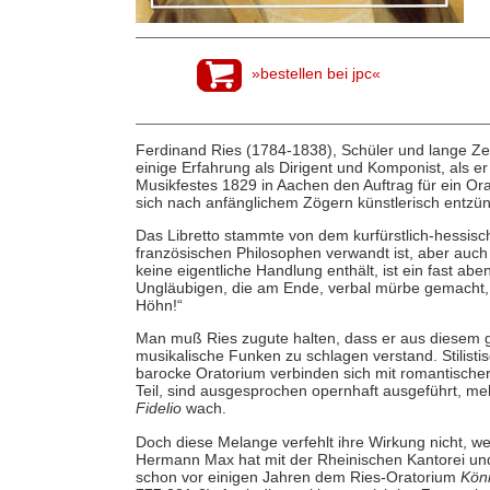
»bestellen bei jpc«
Ferdinand Ries (1784-1838), Schüler und lange Zei
einige Erfahrung als Dirigent und Komponist, als e
Musikfestes 1829 in Aachen den Auftrag für ein Ora
sich nach anfänglichem Zögern künstlerisch entzü
Das Libretto stammte von dem kurfürstlich-hessisc
französischen Philosophen verwandt ist, aber auch
keine eigentliche Handlung enthält, ist ein fast a
Ungläubigen, die am Ende, verbal mürbe gemacht, 
Höhn!“
Man muß Ries zugute halten, dass er aus diesem ge
musikalische Funken zu schlagen verstand. Stilis
barocke Oratorium verbinden sich mit romantischer
Teil, sind ausgesprochen opernhaft ausgeführt, m
Fidelio
wach.
Doch diese Melange verfehlt ihre Wirkung nicht, we
Hermann Max hat mit der Rheinischen Kantorei un
schon vor einigen Jahren dem Ries-Oratorium
Köni