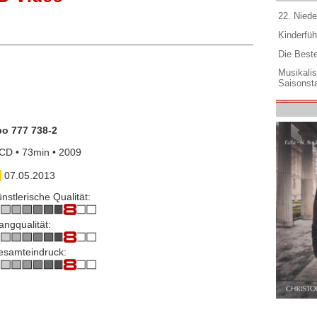
22. Niede
Kinderfüh
Die Best
Musikali
Saisonsta
po 777 738-2
CD • 73min • 2009
07.05.2013
nstlerische Qualität:
angqualität:
esamteindruck: