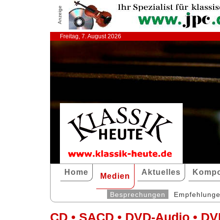
Anzeige
Freitag, 7. August 2026
Home
Aktuelles
Kompo
Medien
Besprechungen
Empfehlung
CD • SACD • DVD-Audio • DV