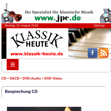
Anzeige
Montag, 10. August 2026
Sitemap
≡
≡
CD • SACD • DVD-Audio • DVD Video
Besprechung CD