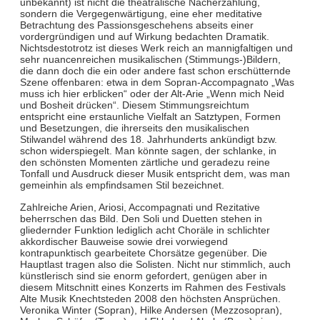
unbekannt) ist nicht die theatralische Nacherzählung,
sondern die Vergegenwärtigung, eine eher meditative
Betrachtung des Passionsgeschehens abseits einer
vordergründigen und auf Wirkung bedachten Dramatik.
Nichtsdestotrotz ist dieses Werk reich an mannigfaltigen und
sehr nuancenreichen musikalischen (Stimmungs-)Bildern,
die dann doch die ein oder andere fast schon erschütternde
Szene offenbaren: etwa in dem Sopran-Accompagnato „Was
muss ich hier erblicken“ oder der Alt-Arie „Wenn mich Neid
und Bosheit drücken“. Diesem Stimmungsreichtum
entspricht eine erstaunliche Vielfalt an Satztypen, Formen
und Besetzungen, die ihrerseits den musikalischen
Stilwandel während des 18. Jahrhunderts ankündigt bzw.
schon widerspiegelt. Man könnte sagen, der schlanke, in
den schönsten Momenten zärtliche und geradezu reine
Tonfall und Ausdruck dieser Musik entspricht dem, was man
gemeinhin als empfindsamen Stil bezeichnet.
Zahlreiche Arien, Ariosi, Accompagnati und Rezitative
beherrschen das Bild. Den Soli und Duetten stehen in
gliedernder Funktion lediglich acht Choräle in schlichter
akkordischer Bauweise sowie drei vorwiegend
kontrapunktisch gearbeitete Chorsätze gegenüber. Die
Hauptlast tragen also die Solisten. Nicht nur stimmlich, auch
künstlerisch sind sie enorm gefordert, genügen aber in
diesem Mitschnitt eines Konzerts im Rahmen des Festivals
Alte Musik Knechtsteden 2008 den höchsten Ansprüchen.
Veronika Winter (Sopran), Hilke Andersen (Mezzosopran),