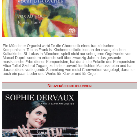
Ein Münchner Organist wirbt für die Chormusik eines französischen
Komponisten: Tobias Frank ist Kirchenmusikdirektor an der evangelischen
Kulturkirche St. Lukas in München, spielt nicht nur sehr gerne Orgelwerke von
Marcel Dupré, sondern erforscht seit über zwanzig Jahren das gesamte
musikalische Erbe dieses Komponisten, hat durch die Enkelin des Komponisten
Alice Tollet-Szebrat Zugang zu bisher unveröffentlichten Manuskripten und hat
daraus diese vorliegende Sammlung von meist Chorwerken vorgelegt, darunter
auch ein paar Lieder und Werke für Klavier und für Orgel.
Neuveröffentlichungen