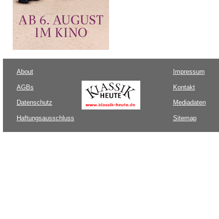
About
Impressum
AGBs
Kontakt
Datenschutz
Mediadaten
Haftungsausschluss
Sitemap