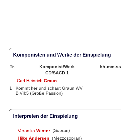
Komponisten und Werke der Einspielung
Tr.
Komponist/Werk
hh:mm:ss
CD/SACD 1
Carl Heinrich
Graun
1
Kommt her und schaut Graun WV
B:VII:5 (Große Passion)
Interpreten der Einspielung
Veronika
Winter
(Sopran)
Hilke
Andersen
(Mezzosopran)