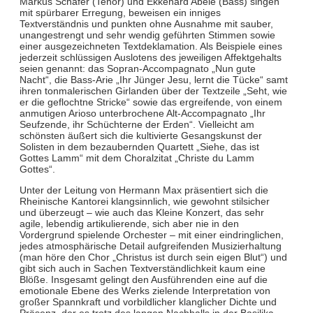
Markus Schäfer (Tenor) und Ekkehard Abele (Bass) singen
mit spürbarer Erregung, beweisen ein inniges
Textverständnis und punkten ohne Ausnahme mit sauber,
unangestrengt und sehr wendig geführten Stimmen sowie
einer ausgezeichneten Textdeklamation. Als Beispiele eines
jederzeit schlüssigen Auslotens des jeweiligen Affektgehalts
seien genannt: das Sopran-Accompagnato „Nun gute
Nacht“, die Bass-Arie „Ihr Jünger Jesu, lernt die Tücke“ samt
ihren tonmalerischen Girlanden über der Textzeile „Seht, wie
er die geflochtne Stricke“ sowie das ergreifende, von einem
anmutigen Arioso unterbrochene Alt-Accompagnato „Ihr
Seufzende, ihr Schüchterne der Erden“. Vielleicht am
schönsten äußert sich die kultivierte Gesangskunst der
Solisten in dem bezaubernden Quartett „Siehe, das ist
Gottes Lamm“ mit dem Choralzitat „Christe du Lamm
Gottes“.
Unter der Leitung von Hermann Max präsentiert sich die
Rheinische Kantorei klangsinnlich, wie gewohnt stilsicher
und überzeugt – wie auch das Kleine Konzert, das sehr
agile, lebendig artikulierende, sich aber nie in den
Vordergrund spielende Orchester – mit einer eindringlichen,
jedes atmosphärische Detail aufgreifenden Musizierhaltung
(man höre den Chor „Christus ist durch sein eigen Blut“) und
gibt sich auch in Sachen Textverständlichkeit kaum eine
Blöße. Insgesamt gelingt den Ausführenden eine auf die
emotionale Ebene des Werks zielende Interpretation von
großer Spannkraft und vorbildlicher klanglicher Dichte und
Präsenz, der es trotz des langen Nachhalls in der Basilika