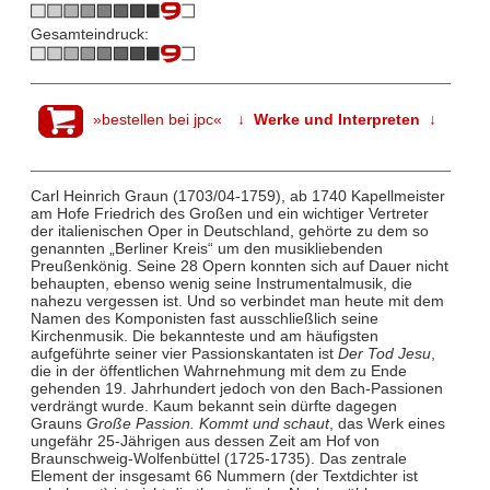
Gesamteindruck:
»bestellen bei jpc«
↓ Werke und Interpreten ↓
Carl Heinrich Graun (1703/04-1759), ab 1740 Kapellmeister
am Hofe Friedrich des Großen und ein wichtiger Vertreter
der italienischen Oper in Deutschland, gehörte zu dem so
genannten „Berliner Kreis“ um den musikliebenden
Preußenkönig. Seine 28 Opern konnten sich auf Dauer nicht
behaupten, ebenso wenig seine Instrumentalmusik, die
nahezu vergessen ist. Und so verbindet man heute mit dem
Namen des Komponisten fast ausschließlich seine
Kirchenmusik. Die bekannteste und am häufigsten
aufgeführte seiner vier Passionskantaten ist
Der Tod Jesu
,
die in der öffentlichen Wahrnehmung mit dem zu Ende
gehenden 19. Jahrhundert jedoch von den Bach-Passionen
verdrängt wurde. Kaum bekannt sein dürfte dagegen
Grauns
Große Passion. Kommt und schaut
, das Werk eines
ungefähr 25-Jährigen aus dessen Zeit am Hof von
Braunschweig-Wolfenbüttel (1725-1735). Das zentrale
Element der insgesamt 66 Nummern (der Textdichter ist