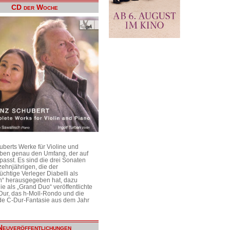
CD der Woche
uberts Werke für Violine und
aben genau den Umfang, der auf
passt. Es sind die drei Sonaten
ehnjährigen, die der
üchtige Verleger Diabelli als
n“ herausgegeben hat, dazu
e als „Grand Duo“ veröffentlichte
Dur, das h-Moll-Rondo und die
e C-Dur-Fantasie aus dem Jahr
Neuveröffentlichungen