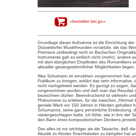
»bestellen bei jpc«
Grundlage dieser Aufnahme ist die Einrichtung der
Düsseldorfer Musikfreunden vorsetzte, die das Wer
Premiere zeitbedingt nicht im Bachschen Originalk
Instrumente gab es einfach nicht (mehr), andere
mit dem klanglichen Empfinden des Romantikers ein
aktueller gesangsstimmlicher Möglichkeiten liegen .
Was Schumann im einzelnen vorgenommen hat, um
Publikum zu bringen, erklärt das sehr informative, 
nicht nachgebetet werden. Es genügt zu sagen, daß 
vorgenommen wurden und daß man das Resultat der 
bezeichnen dürfen. Beeindruckend ist vielmehr un
Phänomene zu erleben, für die zwischen „Himmel & E
geniale Werk vor 150 Jahren in Händen gehalten hat
Schumanns, seine ganz persönliche Entdeckung, di
niedergeschlagen hatte, ich fühle, wie in ihm der S
den Bann eines kompositorischen Denkens jenseits
Das alles ist mir wichtiger als die Tatsache, daß di
Akustik im Kloster Knechtsteden zu kämpfen hat und 