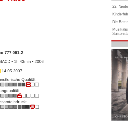
22. Niede
Kinderfüh
Die Best
Musikali
Saisonsta
po 777 091-2
SACD • 1h 43min • 2006
14.05.2007
nstlerische Qualität:
angqualität:
esamteindruck: