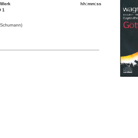
/Werk
hh:mm:ss
 1
t Schumann)