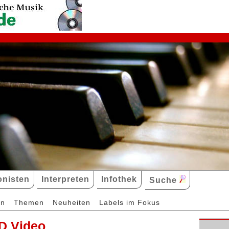
nisten
Interpreten
Infothek
Suche
en
Themen
Neuheiten
Labels im Fokus
D Video