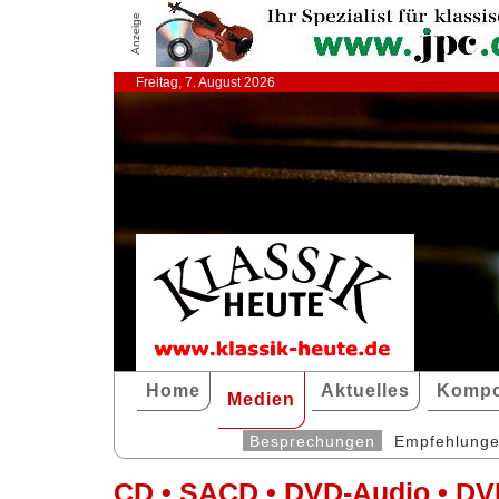
Anzeige
Freitag, 7. August 2026
Home
Aktuelles
Kompo
Medien
Besprechungen
Empfehlung
CD • SACD • DVD-Audio • DV