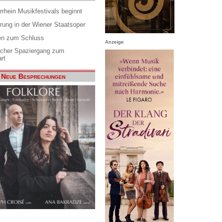
rrhein Musikfestivals beginnt
rung in der Wiener Staatsoper
en zum Schluss
Anzeige
scher Spaziergang zum
rt
Neue Besprechungen