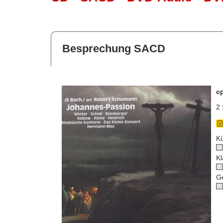
Besprechung SACD
c
2 
Kü
Kl
G