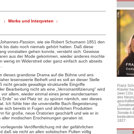
↓ Werke und Interpreten ↓
Johannes-Passion
, wie sie Robert Schumann 1851 den
k bis dato noch niemals gehört hatten. Daß diese
lang vonstatten gehen konnte, versteht sich: Gewisse
 waren aus der Mode gekommen, wieder anderes mochte
 wenig im Widerstreit oder ganz einfach auch abseits
..
 dieses grandiose Drama auf die Bühne und ans
daher lesenswerte Beiheft und es soll an dieser Stelle
nicht gerade gewaltige strukturelle Eingriffe
Franz Sch
Bearbeitung nicht als eine „Verromantifizierung“ wird
Klavier h
zwei CDs 
d vor allem, wieder einmal eines jener wundersamen
des Neunz
rde” so viel Platz ist: zu spüren nämlich, wer dieses
geschäftst
. Ich fühle hier die unverstellte Bach-Begeisterung
„Sonatine
e sich bereits in Fugen und ähnlichen Produkten
kommen di
inn für große, neue Oratorien geschärft und wie er in
Sonate A-
bedeutend
 aller modischen Erscheinungen geraten ist.
1827.
e vorliegende Veröffentlichung mit der gefährlichen
daß sie nicht an allen solistischen Pulten völlig