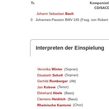
Tr.
Komponist
CD/SACD
Johann Sebastian
Bach
0
Johannes-Passion BWV 245 (Fssg. von Rober
Interpreten der Einspielung
Veronika
Winter
(Sopran)
Elisabeth
Scholl
(Sopran)
Gerhild
Romberger
(Alt)
Jan
Kobow
(Tenor)
Ekkehard
Abele
(Bass)
Clemens
Heidrich
(Bass)
Rheinische Kantorei
(Chor)